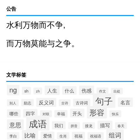
公告
水利万物而不争,
而万物莫能与之争。
文学标签
ng
人生
伤感
什么
sh
zh
作文
出处
句子
名言
反义词
古诗词
励志
别人
古诗
形容
开头
四字
哪些
幸福
对联
快乐
成语
意思
描写
我们
拼音
接龙
春天
组词
比喻
爱情
祝福
李白
生肖
祝福语