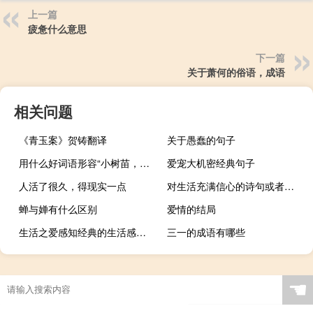
上一篇
疲惫什么意思
下一篇
关于萧何的俗语，成语
相关问题
《青玉案》贺铸翻译
关于愚蠢的句子
用什么好词语形容“小树苗，表现出很弱
爱宠大机密经典句子
人活了很久，得现实一点
对生活充满信心的诗句或者名言警句有哪些？
蝉与婵有什么区别
爱情的结局
生活之爱感知经典的生活感知，生活之爱谈论精辟的情绪和哲学
三一的成语有哪些
☚