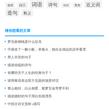
词语
诗句
近义词
自己
老师
诗词
赞美
造句
释义
猜你想看的文章
梦见捡铜钱是什么征兆
宇易坐了一艘小船，举着火，独自去湖边的凉亭看雪
男人辛苦的句子
描述凶猛的诗句
有哪些关于人生的经典句子？
请用泰语表达双方见面的场景对话
青山相待，白云相爱，紫萝宝金带梦不到
描述婚纱的句子用白色很漂亮
中招古诗文赏析+描写