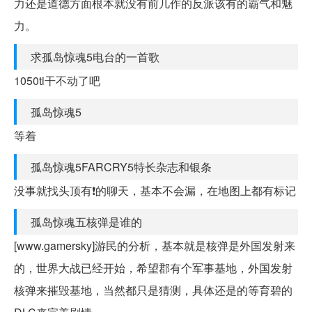
力还是道德方面根本就没有前几作的反派该有的霸气和魅
力。
求孤岛惊魂5电台的一首歌
1050ti干不动了吧
孤岛惊魂5
等着
孤岛惊魂5FARCRY5特长杂志和银条
没事就找头顶有❗的聊天，基本不会漏，在地图上都有标记
孤岛惊魂五核弹是谁的
[www.gamersky]游民的分析，基本就是核弹是外国发射来
的，世界大战已经开始，希望郡有个军事基地，外国发射
核弹来摧毁基地，当然都只是猜测，具体还是的等育碧的