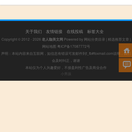
关于我们
友情链接
在线投稿
标签大全
Copyright © 2012 - 2026
老人咖美文网
Powered by
网站分类目录
|
精选推荐文章
|
网站地图
粤ICP备17087772号
声明：本站内容来自互联网，如信息有错误可发邮件到f_fb#foxmail.com说明，我们
会及时纠正，谢谢
本站仅为个人兴趣爱好，不接盈利性广告及商业合作
小男孩