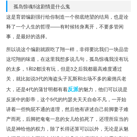
孤岛惊魂5这剧情是什么鬼
这是育碧编剧强行给你制造一个彻底绝望的结局，也是诠
释了一个人生的哲理——有时候转身离开，不要多管闲
事，是最好的选择。
所以说这个编剧就跟吃了翔一样，非得要比我们一块品尝
这坨翔的味道，在这里我想多说几句，孤岛惊魂我没有玩
的太多，1和2都没有玩，但是3之后我都最高难度通过
关，就比如说3代的海盗头子瓦斯和出场不多的雇佣兵老
反派
大，还是4代的蒲甘明都有着
的魅力，他们可以说是
反派中的影帝，这个5代的约瑟夫天天自命不凡，一开始
讲着一些狗屁不通的道理，然后他有讲述自己前脚妻子难
产而死，后脚把奄奄一息的女儿给掐死了，还理所应当的
说是神给他的权力，除了长得还算可以以外，无论是从魅