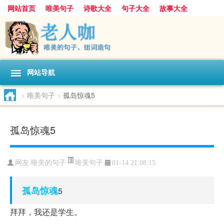
网站首页
唯美句子
诗歌大全
句子大全
故事大全
人生感悟
其他美文
美文欣赏
伤感文字
散文随笔
感人故事
句子分类
网站导航
>
唯美句子
>
孤岛惊魂5
孤岛惊魂5
唯美句子
网友:
唯美的句子
01-14 21:08:15
孤岛
惊魂
5
拜拜，我还是学生。