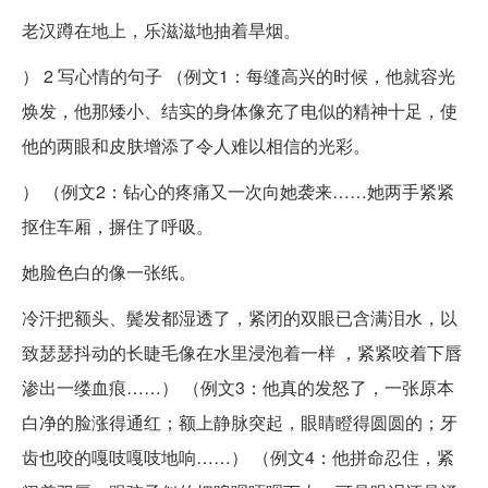
老汉蹲在地上，乐滋滋地抽着旱烟。
） 2 写心情的句子 （例文1：每缝高兴的时候，他就容光
焕发，他那矮小、结实的身体像充了电似的精神十足，使
他的两眼和皮肤增添了令人难以相信的光彩。
） （例文2：钻心的疼痛又一次向她袭来……她两手紧紧
抠住车厢，摒住了呼吸。
她脸色白的像一张纸。
冷汗把额头、鬓发都湿透了，紧闭的双眼已含满泪水，以
致瑟瑟抖动的长睫毛像在水里浸泡着一样 ，紧紧咬着下唇
渗出一缕血痕……） （例文3：他真的发怒了，一张原本
白净的脸涨得通红；额上静脉突起，眼睛瞪得圆圆的；牙
齿也咬的嘎吱嘎吱地响……） （例文4：他拼命忍住，紧