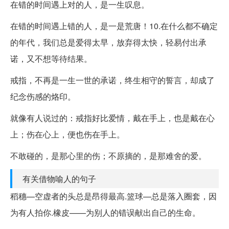
在错的时间遇上对的人，是一生叹息。
在错的时间遇上错的人，是一是荒唐！10.在什么都不确定
的年代，我们总是爱得太早，放弃得太快，轻易付出承
诺，又不想等待结果。
戒指，不再是一生一世的承诺，终生相守的誓言，却成了
纪念伤感的烙印。
就像有人说过的：戒指好比爱情，戴在手上，也是戴在心
上；伤在心上，便也伤在手上。
不敢碰的，是那心里的伤；不原摘的，是那难舍的爱。
有关借物喻人的句子
稻穗—空虚者的头总是昂得最高.篮球—总是落入圈套，因
为有人拍你.橡皮——为别人的错误献出自己的生命。