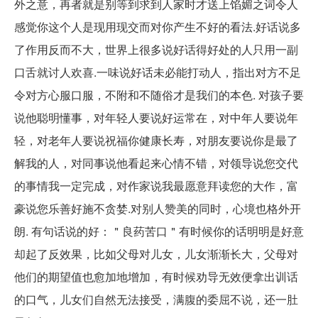
外之意，再者就是别等到求到人家时才送上馅媚之词令人
感觉你这个人是现用现交而对你产生不好的看法.好话说多
了作用反而不大，世界上很多说好话得好处的人只用一副
口舌就讨人欢喜.一味说好话未必能打动人，指出对方不足
令对方心服口服，不附和不随俗才是我们的本色. 对孩子要
说他聪明懂事，对年轻人要说好运常在，对中年人要说年
轻，对老年人要说祝福你健康长寿，对朋友要说你是最了
解我的人，对同事说他看起来心情不错，对领导说您交代
的事情我一定完成，对作家说我最愿意拜读您的大作，富
豪说您乐善好施不贪婪.对别人赞美的同时，心境也格外开
朗. 有句话说的好：＂良药苦口＂有时候你的话明明是好意
却起了反效果，比如父母对儿女，儿女渐渐长大，父母对
他们的期望值也愈加地增加，有时候劝导无效便拿出训话
的口气，儿女们自然无法接受，满腹的委屈不说，还一肚