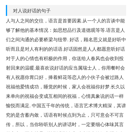
对人说好话的句子
人与人之间的交往，语言是首要因素.从一个人的言谈中能
够了解他的基本情况：如思想品行及道德观等等.语言是人
们之间沟通的必要桥梁与纽带. 好话，顾名思义就是好听中
听而且是对人有利的的话语.好话固然是人人都愿意听好话
对于人的心情也有积极的作用，你送给人春风也会收到投
射回来的温暖.最喜欢说好话的应当属瑞士人，你用餐时会
有人祝愿你胃口好，捧着鲜花等恋人的小伙子会被过路人
祝福他爱情成功，睡觉的时候，家人会祝福你好梦.长久以
来单向的祝福会变成互相间的祝福，心情真象说的话一样
愉悦而满足. 中国五千年的传统，语言艺术博大精深，其讲
究的是含蓄内敛，话语有时候点到为止，只可意会不可言
传，所以，当你聆听别人的讲话时，一定要细心体味其言