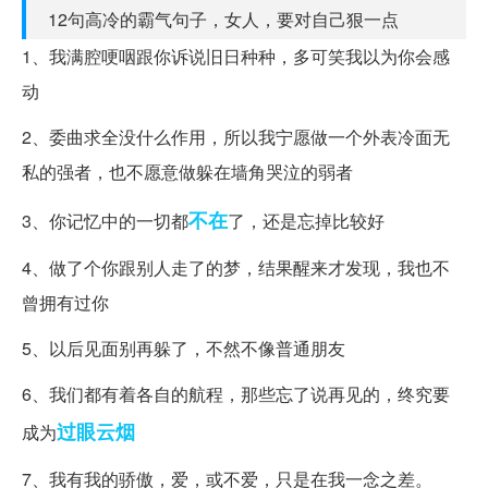
12句高冷的霸气句子，女人，要对自己狠一点
1、我满腔哽咽跟你诉说旧日种种，多可笑我以为你会感
动
2、委曲求全没什么作用，所以我宁愿做一个外表冷面无
私的强者，也不愿意做躲在墙角哭泣的弱者
不在
3、你记忆中的一切都
了，还是忘掉比较好
4、做了个你跟别人走了的梦，结果醒来才发现，我也不
曾拥有过你
5、以后见面别再躲了，不然不像普通朋友
6、我们都有着各自的航程，那些忘了说再见的，终究要
过眼云烟
成为
7、我有我的骄傲，爱，或不爱，只是在我一念之差。