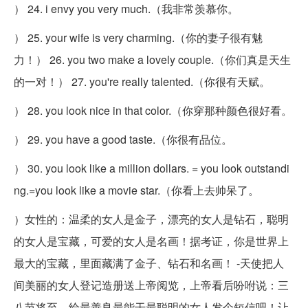
） 24. i envy you very much.（我非常羡慕你。
） 25. your wife is very charming.（你的妻子很有魅
力！） 26. you two make a lovely couple.（你们真是天生
的一对！） 27. you're really talented.（你很有天赋。
） 28. you look nice in that color.（你穿那种颜色很好看。
） 29. you have a good taste.（你很有品位。
） 30. you look like a million dollars. = you look outstandi
ng.=you look like a movie star.（你看上去帅呆了。
）女性的：温柔的女人是金子，漂亮的女人是钻石，聪明
的女人是宝藏，可爱的女人是名画！据考证，你是世界上
最大的宝藏，里面藏满了金子、钻石和名画！ -天使把人
间美丽的女人登记造册送上帝阅览，上帝看后吩咐说：三
八节将至，给最善良最能干最聪明的女人发个短信吧！让