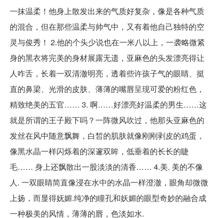
一抹温柔！他身上散发出来的气质好复杂，像是各种气质
的混合，但在那些温柔与帅气中，又有着他自己独特的空
灵与俊秀！ 2.他的个头少说也在一米八以上，一袭略微紧
身的黑衣将完美的身材展露无遗，亚麻色的头发漂亮得让
人咋舌，长着一双清澈明亮，透着些许孩子气的眼睛、挺
直的鼻梁、光滑的皮肤、薄薄的嘴唇呈现可爱的粉红色，
精致绝美的五官…… 3. 啊……好漂亮好温柔的男生……这
就是所谓的王子殿下吗？一阵微风吹过，他那头亚麻色的
发丝在风中随意飘舞，白皙的肌肤就像刚刚剥皮的鸡蛋，
像黑水晶一样闪烁着的深邃双眸，低垂着的长长的睫
毛…… 身上还飘散出一股淡淡的清香…… 4.美. 美的不像
人. 一双眼睛简直像浸在水中的水晶一样澄澈，眼角却微微
上扬，而显得妩媚.纯净的瞳孔和妖媚的眼型奇妙的融合成
一种极美的风情，薄薄的唇，色淡如水.