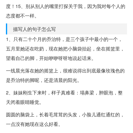
度！15、别从别人的嘴里打探关于我，因为我对每个人的
态度都不一样。
描写人的句子怎么写
1、只有二十个月的乔治特，是三个孩子中最小的一个，
五月里她还在吃奶，现在她把小脑袋抬起，坐在摇篮里，
望着自己的脚，开始咿咿呀呀地说起话来。
一线晨光落在她的摇篮上，很难说得出到底最像玫瑰色的
是乔治特的脚呢，还是清晨的阳光。
2、妹妹刚生下来时，样子真难看：塌鼻梁，肿眼泡，整
天闭着眼睛睡觉。
圆圆的脑袋上，长着毛茸茸的头发，小脸儿通红通红的，
一点没有她现在这么好看。