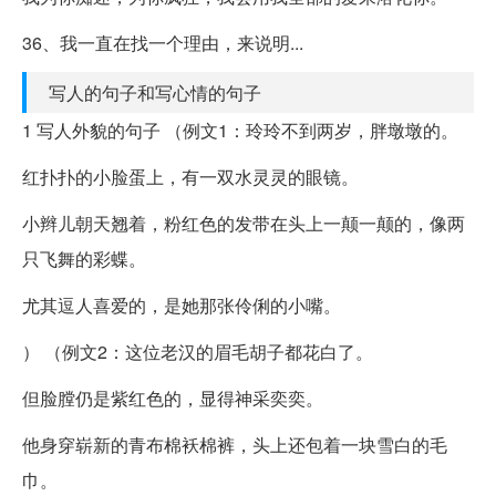
36、我一直在找一个理由，来说明...
写人的句子和写心情的句子
1 写人外貌的句子 （例文1：玲玲不到两岁，胖墩墩的。
红扑扑的小脸蛋上，有一双水灵灵的眼镜。
小辫儿朝天翘着，粉红色的发带在头上一颠一颠的，像两
只飞舞的彩蝶。
尤其逗人喜爱的，是她那张伶俐的小嘴。
） （例文2：这位老汉的眉毛胡子都花白了。
但脸膛仍是紫红色的，显得神采奕奕。
他身穿崭新的青布棉袄棉裤，头上还包着一块雪白的毛
巾。