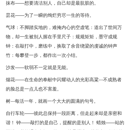
抹布——想要清洁别人，自己却是最肮脏的。
昙花——为了一瞬的绚烂穷尽一生的等待。
气球：不脚踏实地的，难掩内心的空虚笔：道出了世间万
物，却一生被别人握在手里尺子：规规矩矩，墨守成规
钟：在敲打中，磨练中，换取了余音绕梁的虔诚的钟声
竹：每攀登一步，都作出一次小结。
沙发——软弱不一定就是无能。
烟花——在生命的奉献中闪耀动人的光彩高粱---不成熟者
的脸总是一点儿也不害羞。
树---每活一年，就画一个大大的圆满的句号。
自行车轮——彼此总保持一段距离，但走起来却是亲密和
谐！ 钟——敲打的是自己，提醒的是别人！ 蜡烛——站的