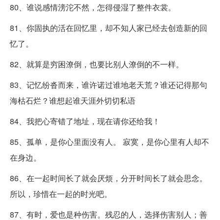
80、谁说感情滂沱不然，怎得侵湿了整件衣裳。
81、你固执的活在回忆里，却不知人家已经去创造新的回
忆了。
82、就算是穷困潦倒，也要比别人潦倒的不一样。
83、记忆纷沓而来，谁许诺过谁地老天荒？谁还记得那句
海枯石烂？谁想起谁天涯外切切私语
84、我把心寄错了地址，现在请你还给我！
85、孤单，是你心里面没有人。 寂寞，是你心里有人却不
在身边。
86、在一起时间长了就会厌烦，分开时间长了就会思念。
所以，珍惜在一起的时光吧。
87、有时，爱也是种伤害。残忍的人，选择伤害别人；善