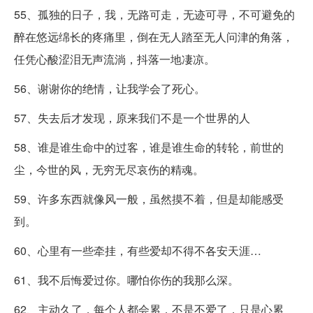
55、孤独的日子，我，无路可走，无迹可寻，不可避免的
醉在悠远绵长的疼痛里，倒在无人踏至无人问津的角落，
任凭心酸涩泪无声流淌，抖落一地凄凉。
56、谢谢你的绝情，让我学会了死心。
57、失去后才发现，原来我们不是一个世界的人
58、谁是谁生命中的过客，谁是谁生命的转轮，前世的
尘，今世的风，无穷无尽哀伤的精魂。
59、许多东西就像风一般，虽然摸不着，但是却能感受
到。
60、心里有一些牵挂，有些爱却不得不各安天涯…
61、我不后悔爱过你。哪怕你伤的我那么深。
62、主动久了，每个人都会累，不是不爱了，只是心累