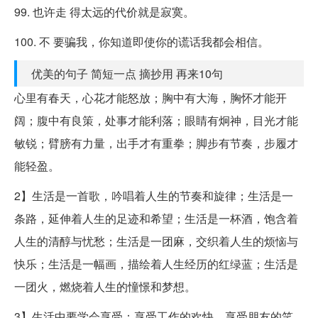
99. 也许走 得太远的代价就是寂寞。
100. 不 要骗我，你知道即使你的谎话我都会相信。
优美的句子 简短一点 摘抄用 再来10句
心里有春天，心花才能怒放；胸中有大海，胸怀才能开
阔；腹中有良策，处事才能利落；眼睛有炯神，目光才能
敏锐；臂膀有力量，出手才有重拳；脚步有节奏，步履才
能轻盈。
2】生活是一首歌，吟唱着人生的节奏和旋律；生活是一
条路，延伸着人生的足迹和希望；生活是一杯酒，饱含着
人生的清醇与忧愁；生活是一团麻，交织着人生的烦恼与
快乐；生活是一幅画，描绘着人生经历的红绿蓝；生活是
一团火，燃烧着人生的憧憬和梦想。
3】生活中要学会享受：享受工作的欢快，享受朋友的笑