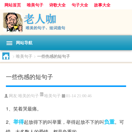
网站首页
唯美句子
诗歌大全
句子大全
故事大全
人生感悟
其他美文
美文欣赏
伤感文字
散文随笔
感人故事
句子分类
网站导航
>
唯美句子
>
一些伤感的短句子
一些伤感的短句子
唯美句子
网友:
唯美的句子
01-14 21:00:46
1、笑着哭最痛。
举得
负重
2、
起放得下的叫举重，举得起放不下的叫
。可
惜，大多数人的爱情，都是负重的。