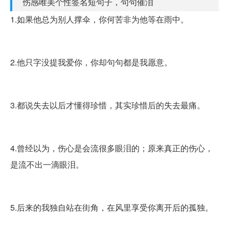
伤感唯美个性签名短句子，句句催泪
1.如果他总为别人撑伞，你何苦非为他等在雨中。
2.他只字没提我爱你，你却句句都是我愿意。
3.都说失去以后才懂得珍惜，其实珍惜后的失去最痛。
4.曾经以为，伤心是会流很多眼泪的；原来真正的伤心，
是流不出一滴眼泪。
5.后来的我独自站在街角，在风里享受你离开后的孤独。