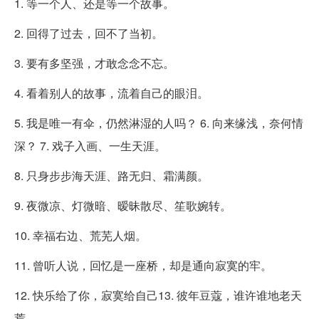
1. 等一个人、还是等一个故事。
2. 回得了过去，回不了当初。
3. 要有多坚强，才敢念念不忘。
4. 看着别人的故事，流着自己的眼泪。
5. 我是唯一有伞，仍然淋湿的人吗？ 6. 向来缘浅，奈何情
深？ 7. 戏子入画、一生天涯。
8. 只身步步海天涯、路无归、霜满颜。
9. 夜微凉、灯微暗、暧昧散尽、笙歌婉转。
10. 幸福右边、荒芜人烟。
11. 曾听人说，回忆是一座桥，却是通向寂寞的牢。
12. 快乐给了你，寂寞给自己13. 彼年豆蔻，谁许谁地老天
荒。