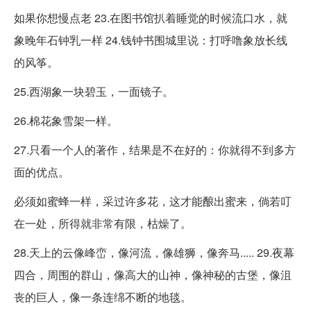
如果你想慢点老 23.在图书馆扒着睡觉的时候流口水，就
象晚年石钟乳一样 24.钱钟书围城里说：打呼噜象放长线
的风筝。
25.西湖象一块碧玉，一面镜子。
26.棉花象雪架一样。
27.只看一个人的著作，结果是不在好的：你就得不到多方
面的优点。
必须如蜜蜂一样，采过许多花，这才能酿出蜜来，倘若叮
在一处，所得就非常有限，枯燥了。
28.天上的云像峰峦，像河流，像雄狮，像奔马..... 29.夜幕
四合，周围的群山，像高大的山神，像神秘的古堡，像沮
丧的巨人，像一条连绵不断的地毯。