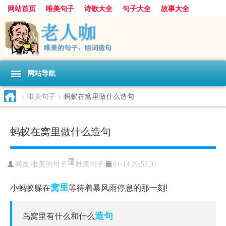
网站首页
唯美句子
诗歌大全
句子大全
故事大全
人生感悟
其他美文
美文欣赏
伤感文字
散文随笔
感人故事
句子分类
网站导航
>
唯美句子
>
蚂蚁在窝里做什么造句
蚂蚁在窝里做什么造句
唯美句子
网友:
唯美的句子
01-14 20:53:31
窝里
小蚂蚁躲在
等待着暴风雨停息的那一刻!
造句
鸟窝里有什么和什么