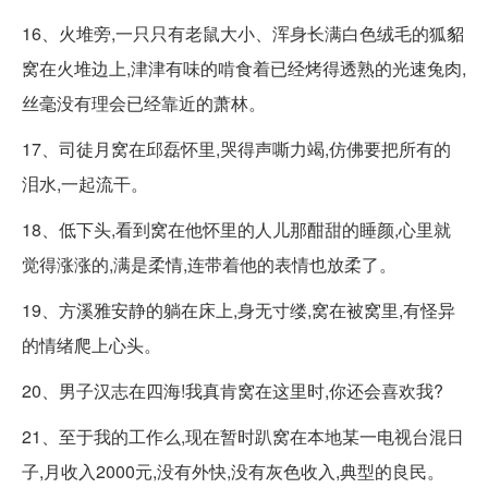
16、火堆旁,一只只有老鼠大小、浑身长满白色绒毛的狐貂
窝在火堆边上,津津有味的啃食着已经烤得透熟的光速兔肉,
丝毫没有理会已经靠近的萧林。
17、司徒月窝在邱磊怀里,哭得声嘶力竭,仿佛要把所有的
泪水,一起流干。
18、低下头,看到窝在他怀里的人儿那酣甜的睡颜,心里就
觉得涨涨的,满是柔情,连带着他的表情也放柔了。
19、方溪雅安静的躺在床上,身无寸缕,窝在被窝里,有怪异
的情绪爬上心头。
20、男子汉志在四海!我真肯窝在这里时,你还会喜欢我?
21、至于我的工作么,现在暂时趴窝在本地某一电视台混日
子,月收入2000元,没有外快,没有灰色收入,典型的良民。