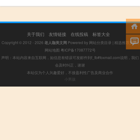
关于我们
友情链接
在线投稿
标签大全
Copyright © 2012 - 2026
老人咖美文网
Powered by
网站分类目录
|
精选推荐文章
|
网站地图
粤ICP备17087772号
声明：本站内容来自互联网，如信息有错误可发邮件到f_fb#foxmail.com说明，我们
会及时纠正，谢谢
本站仅为个人兴趣爱好，不接盈利性广告及商业合作
小男孩