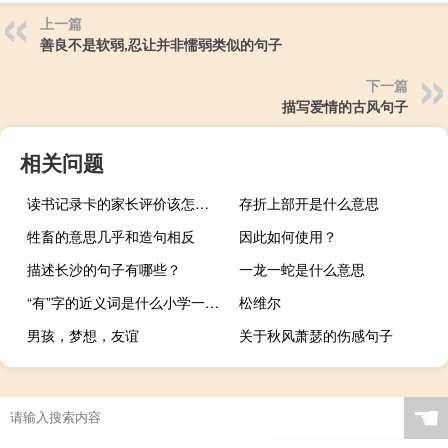
上一篇
善良不是软弱,忍让并非懦弱类似的句子
下一篇
描写爱情的古风句子
相关问题
读书记录卡的家长评价该怎么写5分
存折上部开是什么意思
牲畜的意思几乎和造句相反
因此如何使用？
描述长沙的句子有哪些？
一龙一蛇是什么意思
“有”字的近义词是什么小学一年级的语
松维尔
男孩，梦想，友谊
关于秋风萧瑟的伤感句子
☚