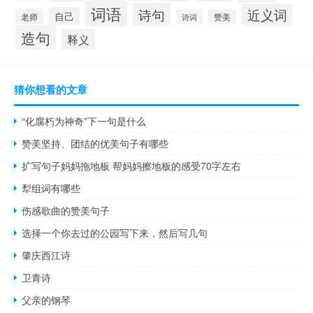
词语
诗句
近义词
自己
老师
诗词
赞美
造句
释义
猜你想看的文章
“化腐朽为神奇”下一句是什么
赞美坚持、团结的优美句子有哪些
扩写句子妈妈拖地板 帮妈妈擦地板的感受70字左右
犁组词有哪些
伤感歌曲的赞美句子
选择一个你去过的公园写下来，然后写几句
肇庆西江诗
卫青诗
父亲的钢琴