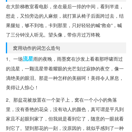
在大阶梯教室看电影，坐在最后一排的中间，看到半道，
想走，又怕旁边的人麻烦，就打算从椅子后面跨过去，结
果腿短，够不到地，卡到那里，只好轻轻的喊“救命”，喊
了三分钟没人听见。望头像，带你月过万终靴
窝用动作的词怎么造句
流星
1、一场
雨的夜晚，雨墨窝在沙发上看着那呼啸而过
的流星，一颗流星带着耀眼的光芒划过寂静的夜空，像一
滴绝美的眼泪。那是一种怎样的美丽呵！美得令人屏息，
美得让人惊心！
2、那盆花被放置在一个架子上，窝在一个小小的角落
里，没有香艳的花朵，没有动人的颜色，真可谓是平凡到
家且不起眼到家了，但我就是看到它了，随意的一眼就看
到它了。望到那花的一刻，没原因的，就似乎感到了一种