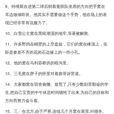
9、特维斯在进第二球后朝着曼联队坐席的方向把手窝在
耳边做倾听状。他其实不需要做这个手势，他在场上的表
现已经非常有说服力了。
10、白雪公主窝在黑暗潮湿的地牢,等著被解救.
11、许多野鸽在峭壁的上空盘旋，它们的窝在峰顶上，实
际是参差不齐的花岗石边缘上的一些小孔。
12、他的窝在马利容桥拱的暗沟里。
13、三毛窝在胖子的怀里对着彪哥诉苦道。
14、大家都窝在宿舍偷懒、放荒了,只有少数刻苦勤奋的学
生,把自己宝贵的中午休息时间牺牲了出来,为自己的目标和
方向而努力奋斗着。
15、三、在北方,由于严寒,连续几个月窝在屋里,叫猫冬。