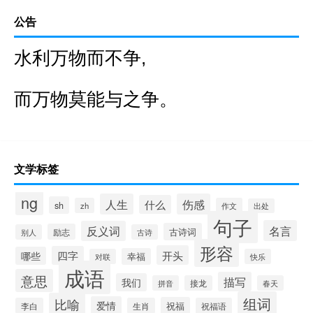
公告
水利万物而不争,
而万物莫能与之争。
文学标签
ng
人生
伤感
什么
sh
zh
作文
出处
句子
名言
反义词
古诗词
励志
别人
古诗
形容
开头
四字
哪些
幸福
对联
快乐
成语
意思
描写
我们
拼音
接龙
春天
组词
比喻
爱情
祝福
李白
生肖
祝福语