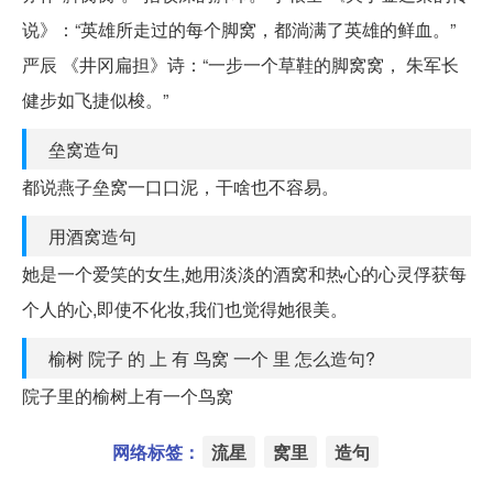
说》：“英雄所走过的每个脚窝，都淌满了英雄的鲜血。”
严辰 《井冈扁担》诗：“一步一个草鞋的脚窝窝， 朱军长
健步如飞捷似梭。”
垒窝造句
都说燕子垒窝一口口泥，干啥也不容易。
用酒窝造句
她是一个爱笑的女生,她用淡淡的酒窝和热心的心灵俘获每
个人的心,即使不化妆,我们也觉得她很美。
榆树 院子 的 上 有 鸟窝 一个 里 怎么造句?
院子里的榆树上有一个鸟窝
网络标签：
流星
窝里
造句