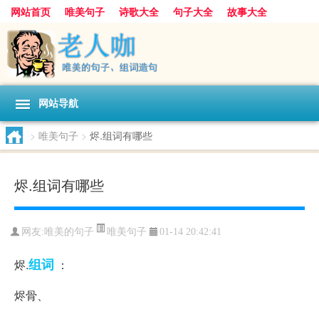
网站首页
唯美句子
诗歌大全
句子大全
故事大全
人生感悟
其他美文
美文欣赏
伤感文字
散文随笔
感人故事
句子分类
网站导航
>
唯美句子
>
烬.组词有哪些
烬.组词有哪些
唯美句子
网友:
唯美的句子
01-14 20:42:41
组词
烬.
：
烬骨、