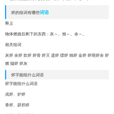
词语
烬的组词有哪些
释义
物体燃烧后剩下的东西：灰～。烛～。余～。
相关组词
灰烬 余烬 炊烬 烬骨 烬灭 遗烬 熛烬 烛烬 金烬 烬萌烬余 烬
燃 烟烬 烬灰
烬字能组什么词语
烬字能组什么词语
戎烬、炉烬
香烬、辟邪烬