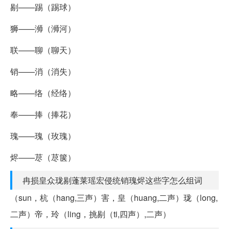
剔——踢（踢球）
狮——浉（浉河）
联——聊（聊天）
销——消（消失）
略——络（经络）
奉——捧（捧花）
瑰——瑰（玫瑰）
烬——荩（荩箧）
冉损皇众珑剔蓬莱瑶宏侵统销瑰烬这些字怎么组词
（sun，杭（hang,三声）害，皇（huang,二声）珑（long,
二声）帝，玲（ling，挑剔（ti,四声）,二声）