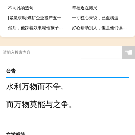
不同凡响造句
幸福近在咫尺
[紧急求助]煤矿企业投产五十周年，宣
一寸狂心未说，已至横波
然后，他踩着奴隶喊他孩子的鞋，做了西罗酒的开场。
好心帮助别人，但是他们误解了你的名言
☚
公告
水利万物而不争,
而万物莫能与之争。
文学标签