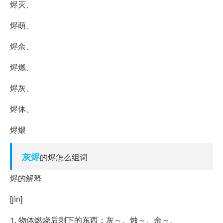
烬灭、
烬萌、
烬余、
烬燃、
烬灰、
烬体、
烬煨
灰烬
的烬怎么组词
烬的解释
[jìn]
1. 物体燃烧后剩下的东西：灰～。烛～。余～。