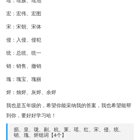
瑶：瑶族、瑶池
宏：宏伟、宏图
宋：宋朝、宋体
侵：入侵、侵犯
统：总统、统一
销：销售、撤销
瑰：瑰宝、瑰丽
烬：烛烬、灰烬、余烬
我也是五年级的，希望你能采纳我的答案，我也希望能帮
到你，要好好学习哈！
损、皇、珑、剔、杭、莱、瑶、红、宋、侵、统、
销、瑰、烬组词【4个】