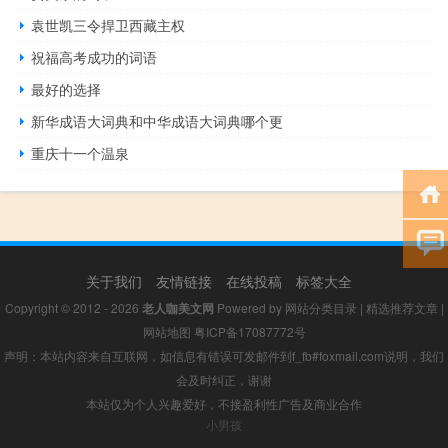
袁世凯三令捍卫西藏主权
祝福高考成功的词语
最好的选择
新华成语大词典和中华成语大词典哪个更
重庆十一个温泉
关于我们
友情链接
在线投稿
标签大全
Copyright © 2012 - 2026
老人咖美文网
Powered by
网站分类目录
|
精选推荐文章
|
网站地图
粤ICP备17087772号
声明：本站内容来自互联网，如信息有错误可发邮件到f_fb#foxmail.com说明，我们
会及时纠正，谢谢
本站仅为个人兴趣爱好，不接盈利性广告及商业合作
小男孩