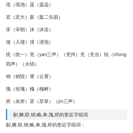
瑶（瑶池）遥（遥远）
宏（宏大）肱（肱二头肌）
宋（宋朝）沐（沐浴）
侵（入侵）浸（浸泡）
统（统一）兖（yan三声）（兖州）充（充当）铳（chong
四声）（火铳）
销（销毁）霄（云霄）
瑰（玫瑰）槐（槐树）
烬（灰烬）荩（荩草）（jin三声）
剔,狮,联,销,略,奉,瑰,烬的形近字组词
剔,狮,联,销,略,奉,瑰,烬的形近字组词：