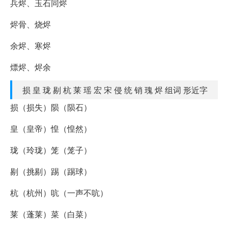
兵烬、玉石同烬
烬骨、烧烬
余烬、寒烬
熛烬、烬余
损 皇 珑 剔 杭 莱 瑶 宏 宋 侵 统 销 瑰 烬 组词 形近字
损（损失）陨（陨石）
皇（皇帝）惶（惶然）
珑（玲珑）笼（笼子）
剔（挑剔）踢（踢球）
杭（杭州）吭（一声不吭）
莱（蓬莱）菜（白菜）