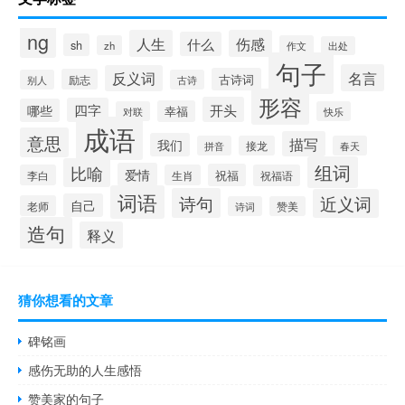
ng
人生
伤感
什么
sh
zh
作文
出处
句子
名言
反义词
古诗词
励志
别人
古诗
形容
开头
四字
哪些
幸福
对联
快乐
成语
意思
描写
我们
拼音
接龙
春天
组词
比喻
爱情
祝福
李白
生肖
祝福语
词语
诗句
近义词
自己
老师
诗词
赞美
造句
释义
猜你想看的文章
碑铭画
感伤无助的人生感悟
赞美家的句子