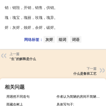
销：销毁，开销，销售，供销。
瑰：瑰宝，瑰丽，玫瑰，瑰异。
烬：灰烬，烛烬，余烬，碳烬。
网络标签：
灰烬
组词
词语
上一篇
“生”的解释是什么
下一篇
什么是鲁班工艺
相关问题
用迥然不同造句
作者认为简陋的房间不简陋的原因是什么？
雨藏在树上
具体写句子: