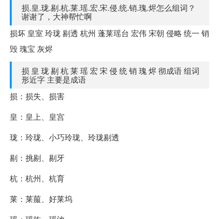
损.皇.珑.剔.杭.莱.瑶.宏.宋.侵.统.销.瑰.烬怎么组词？
谢谢了，大神帮忙啊
损坏 皇室 玲珑 剔透 杭州 蓬莱瑶台 宏伟 宋朝 侵略 统一 销
毁 瑰宝 灰烬
损 皇 珑 剔 杭 莱 瑶 宏 宋 侵 统 销 瑰 烬 彻成语 组词
形近字 主要是成语
损：损失、损害
皇：皇上、皇宫
珑：玲珑、小巧玲珑、玲珑剔透
剔：挑剔、剔牙
杭：杭州、杭育
莱：莱菔、好莱坞