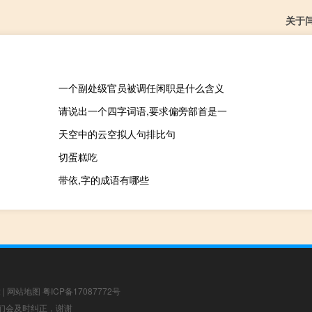
关于
一个副处级官员被调任闲职是什么含义
请说出一个四字词语,要求偏旁部首是一
天空中的云空拟人句排比句
切蛋糕吃
带依,字的成语有哪些
章
|
网站地图
粤ICP备17087772号
，我们会及时纠正，谢谢