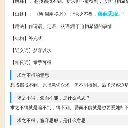
【解释】： 想找都找不到。祈求但不能得到，形容迫切希
寤寐
思服
【出处】： 《诗·周南·关雎》：“求之不得，
。”
【用法】作谓语、定语、状语;用于迫切希望的事情
【结构】补充式
【近义词】梦寐以求
【相反词】举手可得
求之不得的意思
想找都找不到。原指急切企求，但不能得到。后多形容迫
求之不得，爱而不能，是什么意思？
求之不得就是追不到，得不到。爱而不能就是想要爱她却
求之不得，寤寐思服，是什么意思