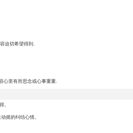
容迫切希望得到.
形容心里有所思念或心事重重.
得。
生动摇的纠结心情。