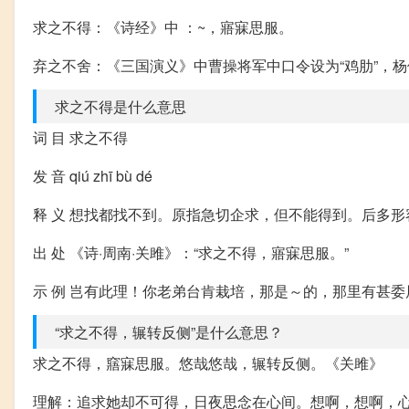
求之不得：《诗经》中 ：~，寤寐思服。
弃之不舍：《三国演义》中曹操将军中口令设为“鸡肋”，杨
求之不得是什么意思
词 目 求之不得
发 音 qiú zhī bù dé
释 义 想找都找不到。原指急切企求，但不能得到。后多
出 处 《诗·周南·关雎》：“求之不得，寤寐思服。”
示 例 岂有此理！你老弟台肯栽培，那是～的，那里有甚
“求之不得，辗转反侧”是什么意思？
求之不得，窹寐思服。悠哉悠哉，辗转反侧。《关雎》
理解：追求她却不可得，日夜思念在心间。想啊，想啊，