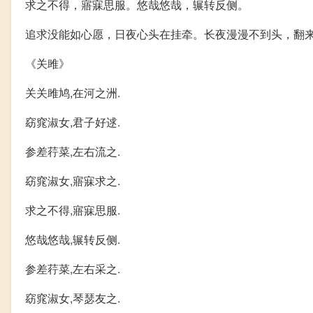
求之不得，寤寐思服。悠哉悠哉，辗转反侧。
追求没能如心愿，日夜心头在挂牵。长夜漫漫不到头，翻
《关雎》
关关雎鸠,在河之洲.
窈窕淑女,君子好逑.
参差荇菜,左右流之.
窈窕淑女,寤寐求之.
求之不得,寤寐思服.
悠哉悠哉,辗转反侧.
参差荇菜,左右采之.
窈窕淑女,琴瑟友之.