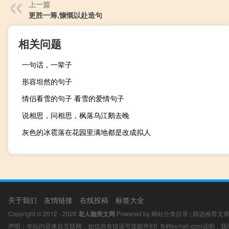
上一篇
更胜一筹,慷慨以赴造句
相关问题
一句话，一辈子
形容坦然的句子
情侣看雪的句子 看雪的爱情句子
说相思，问相思，枫落乌江鹅去晚
灰色的冰雹落在花园里满地都是改成拟人
关于我们
友情链接
在线投稿
标签大全
Copyright © 2012 - 2026
老人咖美文网
Powered by
网站分类目录
|
精选推荐文
声明：本站内容来自互联网，如信息有错误可发邮件到f_fb#foxmail.com说明