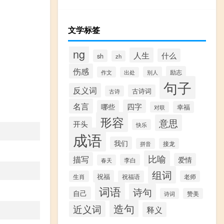
文学标签
ng
人生
什么
sh
zh
伤感
励志
作文
别人
出处
句子
反义词
古诗词
古诗
名言
四字
哪些
幸福
对联
形容
意思
开头
快乐
成语
我们
拼音
接龙
比喻
描写
爱情
李白
春天
组词
祝福
生肖
祝福语
老师
词语
诗句
自己
诗词
赞美
造句
近义词
释义