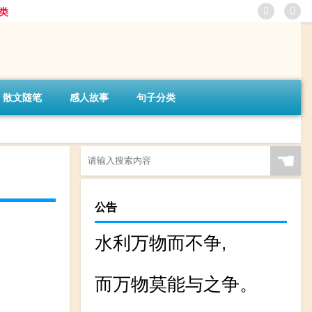
类
散文随笔
感人故事
句子分类
☚
公告
水利万物而不争,
而万物莫能与之争。