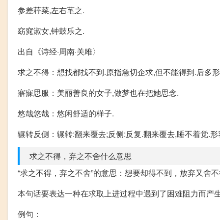
参差荇菜,左右芼之.
窈窕淑女,钟鼓乐之.
出自《诗经·周南·关雎〉
求之不得：想找都找不到.原指急切企求,但不能得到.后多形
寤寐思服：美丽善良的女子,做梦也在把她思念.
悠哉悠哉：悠闲舒适的样子.
辗转反侧：辗转:翻来覆去;反侧:反复.翻来覆去,睡不着觉.
求之不得，弃之不舍什么意思
“求之不得，弃之不舍”的意思：想要却得不到，放弃又舍不
本句话要表达一种在求取上进过程中遇到了困难阻力而产
例句：