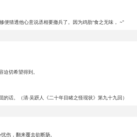
修便猜透他心意说丞相要撤兵了。因为鸡肋“食之无味， ~”
形容迫切希望得到。
委屈的话。（清·吴趼人《二十年目睹之怪现状》第九十九回）
心忧伤，翻来覆去欲断肠。