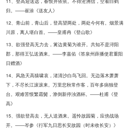
11、登高迎送远，春恨并依依。不得沧洲信，空看白鹤
归。——崔涂《送友人》
12、青山前，青山后，登高望两处，两处今何有。烟景满
川原，离人堪白首。——皇甫冉《登山歌》
13、欲强登高无力去，篱边黄菊为谁开。共知不是浔阳
郡，那得王弘送酒来。——李嘉佑《答泉州薛播使君重阳
日赠酒》
14、风急天高猿啸哀，渚清沙白鸟飞回。无边落木萧萧
下，不尽长江滚滚来。万里悲秋常作客，百年多病独登
台。艰难苦恨繁霜鬓，潦倒新停浊酒杯。——杜甫《登
高》
15、强欲登高去，无人送酒来。遥怜故园菊，应傍战场
开。——岑参《行军九日思长安故园（时未收长安）》