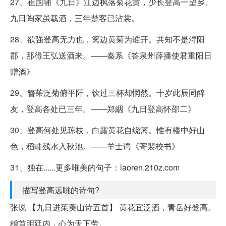
27、崔国辅《九日》江边枫落菊花黄，少长登高一望乡。
九日陶家虽载酒，三年楚客已沾裳。
28、欲强登高无力也，篱边黄菊为谁开。共知不是浔阳
郡，那得王弘送酒来。——秦系《答泉州薛播使君重阳日
赠酒》
29、簪茱泛菊俯平阡，饮过三杯却惘然。十岁此辰同醉
友，登高各处已三年。——郑絪《九日登高怀邵二》
30、登高何处见琼枝，白露黄花自绕篱。惟有楼中好山
色，稻畦残水入秋池。——羊士谔《寄裴校书》
31、独在......更多唯美的句子：laoren.210z.com
描写登高远眺的诗句?
张说 【九日进茱萸山诗五首】 黄花宜泛酒，青岳好登高。
稽首明廷内，心为天下劳。