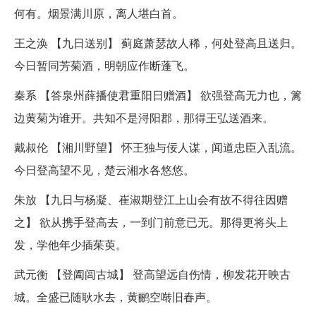
何有。烟景满川原，离人堪白首。
王之涣 【九日送别】 蓟庭萧瑟故人稀，何处登高且送归。
今日暂同芳菊酒，明朝应作断蓬飞。
秦系 【答泉州薛播使君重阳日赠酒】 欲强登高无力也，篱
边黄菊为谁开。共知不是浔阳郡，那得王弘送酒来。
戴叔伦 【湘川野望】 怀王独与佞人谋，闻道忠臣入乱流。
今日登高望不见，楚云湘水各悠悠。
朱放 【九日与杨凝、崔淑期登江上山会有故不得往因赠
之】 欲从携手登高去，一到门前意已无。那得更将头上
发，学他年少插茱萸。
武元衡 【登阖闾古城】 登高望远自伤情，柳发花开映古
城。全盛已随耿水去，黄鹂空啭旧春声。