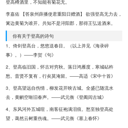
登高樽酒里，不知能有菊花无。
李嘉佑 【答泉州薛播使君重阳日赠酒】 欲强登高无力去，
篱边黄菊为谁开。共知不是浔阳郡，那得王弘送酒来。
你有关于登高的诗句
1、倚剑登高台，悠悠送春目。（以上并见《海录碎
事》。）——李贺《句》
2、登高临旧国，怀古对穷秋。落日鸿雁度，寒城砧杵
愁。昔贤不复有，行矣莫淹留。——高适《宋中十首》
3、登高望远自伤情，柳发花开映古城。全盛已随流水
去，黄鹂空啭旧春声。——武元衡《登阖闾古城》
4、东风河外五城喧，南客征袍满泪痕。愁至独登高处
望，蔼然云树重伤魂。——武元衡《塞上春怀》