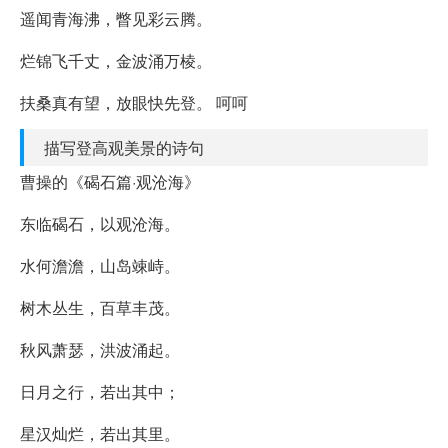
遥闻青海沸，瞥见彩云腾。
烂锦飞千丈，金波涌万棱。
扶桑真有望，放眼快先登。 呵呵
描写登高观美景的诗句
曹操的《碣石篇·观沧海》
东临碣石，以观沧海。
水何澹澹，山岛竦峙。
树木丛生，百草丰茂。
秋风萧瑟，洪波涌起。
日月之行，若出其中；
星汉灿烂，若出其里。