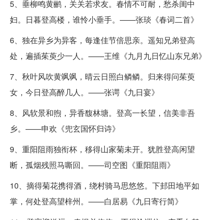
5、垂柳鸣黄鹂，关关若求友。春情不可耐，愁杀闺中
妇。日暮登高楼，谁怜小垂手。——张琰《春词二首》
6、独在异乡为异客，每逢佳节倍思亲。遥知兄弟登高
处，遍插茱萸少一人。——王维《九月九日忆山东兄弟》
7、秋叶风吹黄飒飒，晴云日照白鳞鳞。归来得问茱萸
女，今日登高醉几人。——张谔《九日宴》
8、风软景和煦，异香馥林塘。登高一长望，信美非吾
乡。——申欢《兜玄国怀归诗》
9、重阳阻雨独衔杯，移得山家菊未开。犹胜登高闲望
断，孤烟残照马嘶回。——司空图《重阳阻雨》
10、摘得菊花携得酒，绕村骑马思悠悠。下邽田地平如
掌，何处登高望梓州。——白居易《九日寄行简》