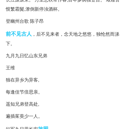
恨繁霜鬓,潦倒新停浊酒杯。
登幽州台歌 陈子昂
前不见古人
，后不见来者，念天地之悠悠，独怆然而涕
下。
九月九日忆山东兄弟
王维
独在异乡为异客,
每逢佳节倍思亲。
遥知兄弟登高处,
遍插茱萸少一人。
故园
行军九日思长安