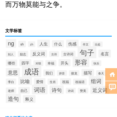
而万物莫能与之争。
文学标签
ng
人生
伤感
什么
sh
zh
作文
出处
句子
名言
反义词
古诗词
励志
别人
古诗
形容
开头
四字
哪些
幸福
对联
快乐
成语
意思
描写
我们
拼音
接龙
春天
组词
比喻
爱情
祝福
李白
生肖
祝福语
词语
诗句
近义词
自己
老师
诗词
赞美
造句
释义