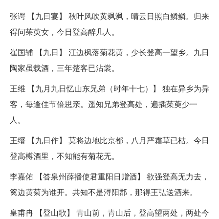
张谔 【九日宴】 秋叶风吹黄飒飒，晴云日照白鳞鳞。归来
得问茱萸女，今日登高醉几人。
崔国辅 【九日】 江边枫落菊花黄，少长登高一望乡。九日
陶家虽载酒，三年楚客已沾裳。
王维 【九月九日忆山东兄弟（时年十七）】 独在异乡为异
客，每逢佳节倍思亲。遥知兄弟登高处，遍插茱萸少一
人。
王缙 【九日作】 莫将边地比京都，八月严霜草已枯。今日
登高樽酒里，不知能有菊花无。
李嘉佑 【答泉州薛播使君重阳日赠酒】 欲强登高无力去，
篱边黄菊为谁开。共知不是浔阳郡，那得王弘送酒来。
皇甫冉 【登山歌】 青山前，青山后，登高望两处，两处今