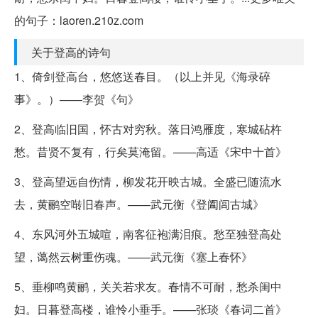
的句子：laoren.210z.com
关于登高的诗句
1、倚剑登高台，悠悠送春目。（以上并见《海录碎
事》。）——李贺《句》
2、登高临旧国，怀古对穷秋。落日鸿雁度，寒城砧杵
愁。昔贤不复有，行矣莫淹留。——高适《宋中十首》
3、登高望远自伤情，柳发花开映古城。全盛已随流水
去，黄鹂空啭旧春声。——武元衡《登阖闾古城》
4、东风河外五城喧，南客征袍满泪痕。愁至独登高处
望，蔼然云树重伤魂。——武元衡《塞上春怀》
5、垂柳鸣黄鹂，关关若求友。春情不可耐，愁杀闺中
妇。日暮登高楼，谁怜小垂手。——张琰《春词二首》