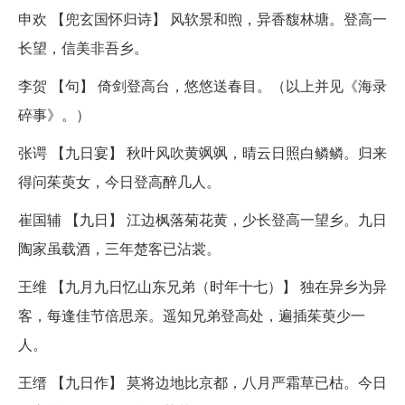
申欢 【兜玄国怀归诗】 风软景和煦，异香馥林塘。登高一
长望，信美非吾乡。
李贺 【句】 倚剑登高台，悠悠送春目。（以上并见《海录
碎事》。）
张谔 【九日宴】 秋叶风吹黄飒飒，晴云日照白鳞鳞。归来
得问茱萸女，今日登高醉几人。
崔国辅 【九日】 江边枫落菊花黄，少长登高一望乡。九日
陶家虽载酒，三年楚客已沾裳。
王维 【九月九日忆山东兄弟（时年十七）】 独在异乡为异
客，每逢佳节倍思亲。遥知兄弟登高处，遍插茱萸少一
人。
王缙 【九日作】 莫将边地比京都，八月严霜草已枯。今日