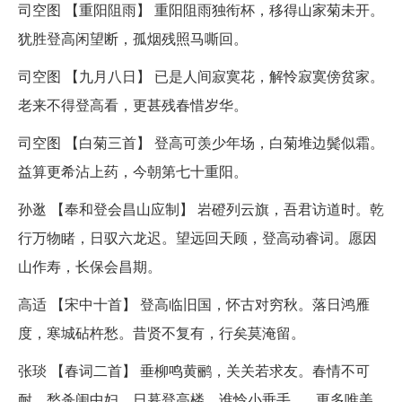
司空图 【重阳阻雨】 重阳阻雨独衔杯，移得山家菊未开。
犹胜登高闲望断，孤烟残照马嘶回。
司空图 【九月八日】 已是人间寂寞花，解怜寂寞傍贫家。
老来不得登高看，更甚残春惜岁华。
司空图 【白菊三首】 登高可羡少年场，白菊堆边鬓似霜。
益算更希沾上药，今朝第七十重阳。
孙逖 【奉和登会昌山应制】 岩磴列云旗，吾君访道时。乾
行万物睹，日驭六龙迟。望远回天顾，登高动睿词。愿因
山作寿，长保会昌期。
高适 【宋中十首】 登高临旧国，怀古对穷秋。落日鸿雁
度，寒城砧杵愁。昔贤不复有，行矣莫淹留。
张琰 【春词二首】 垂柳鸣黄鹂，关关若求友。春情不可
耐，愁杀闺中妇。日暮登高楼，谁怜小垂手。...更多唯美