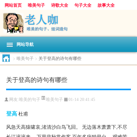
网站首页
唯美句子
诗歌大全
句子大全
故事大全
人生感悟
其他美文
美文欣赏
伤感文字
散文随笔
感人故事
句子分类
网站导航
>
唯美句子
>
关于登高的诗句有哪些
关于登高的诗句有哪些
唯美句子
网友:
唯美的句子
01-14 20:41:45
登高
杜甫
风急天高猿啸哀,渚清沙白鸟飞回。 无边落木萧萧下,不尽
长江滚滚来。 万里悲秋常作客,百年多病独登台。 艰难苦