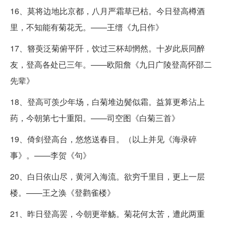
16、莫将边地比京都，八月严霜草已枯。今日登高樽酒
里，不知能有菊花无。——王缙《九日作》
17、簪萸泛菊俯平阡，饮过三杯却惘然。十岁此辰同醉
友，登高各处已三年。——欧阳詹《九日广陵登高怀邵二
先辈》
18、登高可羡少年场，白菊堆边鬓似霜。益算更希沾上
药，今朝第七十重阳。——司空图《白菊三首》
19、倚剑登高台，悠悠送春目。（以上并见《海录碎
事》。——李贺《句》
20、白日依山尽，黄河入海流。欲穷千里目，更上一层
楼。——王之涣《登鹳雀楼》
21、昨日登高罢，今朝更举觞。菊花何太苦，遭此两重