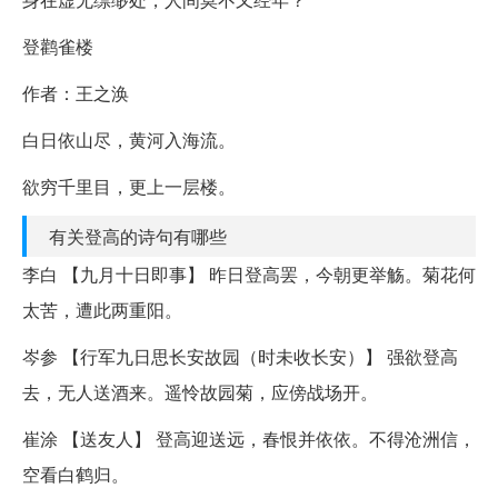
登鹳雀楼
作者：王之涣
白日依山尽，黄河入海流。
欲穷千里目，更上一层楼。
有关登高的诗句有哪些
李白 【九月十日即事】 昨日登高罢，今朝更举觞。菊花何
太苦，遭此两重阳。
岑参 【行军九日思长安故园（时未收长安）】 强欲登高
去，无人送酒来。遥怜故园菊，应傍战场开。
崔涂 【送友人】 登高迎送远，春恨并依依。不得沧洲信，
空看白鹤归。