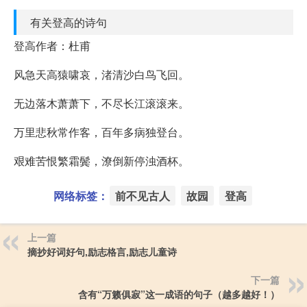
有关登高的诗句
登高作者：杜甫
风急天高猿啸哀，渚清沙白鸟飞回。
无边落木萧萧下，不尽长江滚滚来。
万里悲秋常作客，百年多病独登台。
艰难苦恨繁霜鬓，潦倒新停浊酒杯。
网络标签：
前不见古人
故园
登高
上一篇
摘抄好词好句,励志格言,励志儿童诗
下一篇
含有“万籁俱寂”这一成语的句子（越多越好！）