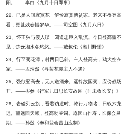
阳。——李白《九月十日即事》
22、已是人间寂寞花，解怜寂寞傍贫家。老来不得登高
看，更甚残春惜岁华。——司空图《九月八日》
23、怀王独与佞人谋，闻道忠臣入乱流。今日登高望不
见，楚云湘水各悠悠。——戴叔伦《湘川野望》
24、行至菊花潭，村西日已斜。主人登高去，鸡犬空在
家。——孟浩然《寻菊花潭主人不遇》
25、强欲登高去，无人送酒来。遥怜故园菊，应傍战场
开。——岑参《行军九日思长安故园（时未收长安）》
26、岩磴列云旗，吾君访道时。乾行万物睹，日驭六龙
迟。望远回天顾，登高动睿词。愿因山作寿，长保会昌
期。——孙逖《奉和登会昌山应制》