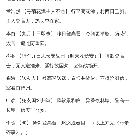
孟浩然 【寻菊花潭主人不遇】 行至菊花潭，村西日已斜。
主人登高去，鸡犬空在家。
李白 【九月十日即事】 昨日登高罢，今朝更举觞。菊花何
太苦，遭此两重阳。
岑参 【行军九日思长安故园（时未收长安）】 强欲登高
去，无人送酒来。遥怜故园菊，应傍战场开。
崔涂 【送友人】 登高迎送远，春恨并依依。不得沧洲信，
空看白鹤归。
申欢 【兜玄国怀归诗】 风软景和煦，异香馥林塘。登高一
长望，信美非吾乡。
李贺 【句】 倚剑登高台，悠悠送春目。（以上并见《海录
碎事》。）