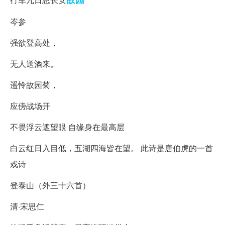
岑参
强欲登高处，
无人送酒来。
遥怜故园菊，
应傍战场开
不畏浮云遮望眼 自缘身在最高层
白云红日入目低，五湖四海皆在望。 此诗是唐伯虎的一首
戏诗
登泰山（外三十六首）
清·宋思仁