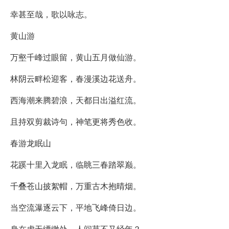
幸甚至哉，歌以咏志。
黄山游
万壑千峰过眼留，黄山五月做仙游。
林阴云畔松迎客，春漫溪边花送舟。
西海潮来腾碧浪，天都日出溢红流。
且持双剪裁诗句，神笔更将秀色收。
春游龙眠山
花蹊十里入龙眠，临眺三春踏翠巅。
千叠苍山披絮帽，万重古木抱晴烟。
当空流瀑逐云下，平地飞峰倚日边。
身在虚无缥缈处，人间莫不又经年？