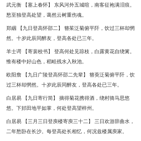
武元衡 【塞上春怀】 东风河外五城喧，南客征袍满泪痕。
愁至独登高处望，蔼然云树重伤魂。
郑絪 【九日登高怀邵二】 簪茱泛菊俯平阡，饮过三杯却惘
然。十岁此辰同醉友，登高各处已三年。
羊士谔 【寄裴校书】 登高何处见琼枝，白露黄花自绕篱。
惟有楼中好山色，稻畦残水入秋池。
欧阳詹 【九日广陵登高怀邵二先辈】 簪萸泛菊俯平阡，饮
过三杯却惘然。十岁此辰同醉友，登高各处已三年。
白居易 【九日寄行简】 摘得菊花携得酒，绕村骑马思悠
悠。下邽田地平如掌，何处登高望梓州。
白居易 【三月三日登庾楼寄庾三十二】 三日欢游辞曲水，
二年愁卧在长沙。每登高处长相忆，何况兹楼属庾家。