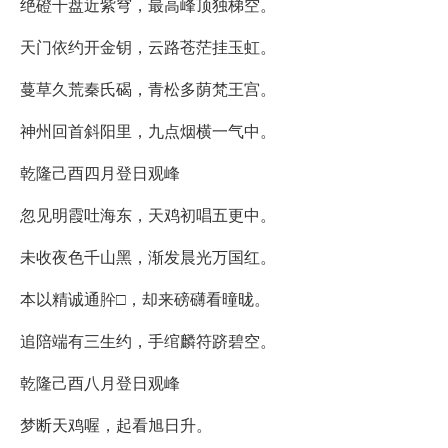
绝磴千盘近紫穹，最高峰顶独梯空。
天门依约开金钥，云路苍茫挂玉虹。
蔓草久荒秦氏碣，青松多荫梵王宫。
神州回首斜阳里，九点烟横一气中。
乾隆己酉四月登日观峰
忽见明霞吐海东，天鸡初唱五更中。
未收夜色千山黑，渐发晨光万国红。
本以精诚通肸□，却来磅礴看曈昽。
追陪端有三生约，手绾麟符跻碧空。
乾隆己酉八月登日观峰
梦断天鸡喔，起看旭日升。