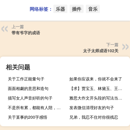
网络标签：
乐器
插件
音乐
上一篇
带有爷字的成语
下一篇
太子太师成语102关
相关问题
关于工作正能量句子
如果你应该来，你就不会来了
面面相觑的意思和造句
【求】贾宝玉、林黛玉、王熙凤、薛宝钗
描写女人声音好听的句子
雅思大作文开头段的写法当中背景怎么写
不是所有累，都能有人陪，你只能学会自己承受一切
发表微信清理好友的句子
关于某事的200字感悟
兄弟，我忍不住对你很残忍