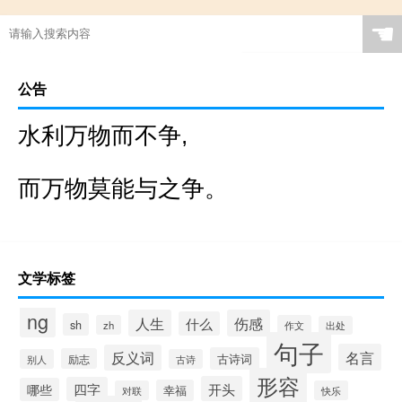
☚
公告
水利万物而不争,
而万物莫能与之争。
文学标签
ng
人生
伤感
什么
sh
zh
作文
出处
句子
名言
反义词
古诗词
励志
别人
古诗
形容
开头
四字
哪些
幸福
对联
快乐