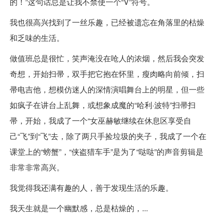
的！”这句话总是让我不禁使一个“V”符号。
我也很高兴找到了一丝乐趣，已经被遗忘在角落里的枯燥
和乏味的生活。
做值班总是很忙，笑声淹没在呛人的浓烟，然后我会突发
奇想，开始扫帚，双手把它抱在怀里，瘦肉略向前倾，扫
帚电吉他，想模仿迷人的深情演唱舞台上的明星，但一些
如疯子在讲台上乱舞，或想象成魔的“哈利·波特”扫帚扫
帚，开始，我成了一个“女巫赫敏继续在休息区享受自
己“飞”到“飞”去，除了两只手捡垃圾的夹子，我成了一个在
课堂上的“螃蟹”，“侠盗猎车手”是为了“哒哒”的声音剪辑是
非常非常高兴。
我觉得我还满有趣的人，善于发现生活的乐趣。
我天生就是一个幽默感，总是枯燥的，...