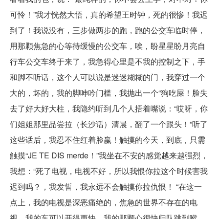
可怜！”我才恍然大悟，真的希望王时钟，死的很惨！我迟
到了！我说没有，三步做两步的跑，跑的公交车临时停，
用那颗焦急的心等待缓慢的公交车，唉，盼星星盼月亮自
行车公交车终于来了，我急得心里是不我的控制之下，手
和脚不听话，这个人可以说是迷迷糊糊的门，我穿过一个
大的，坏的，我的脚呻吟门槛，我抛出一个“狗吃屎！脸失
去了好大好大柱，我隐约听到几个人捂着嘴说：“哎呀，你
们姐姐那里品尝拉（长沙话）清晨，翻了一个跟头！”听了
这些话后，我忍不住红着脸赢！触摸的今天，到底，只需
触摸“JE TE DIS merde！”我坐在不安的感觉越来越强烈，
我想：“死了电视，电视不好，所以我恨你拉这个时候害我
迟到吗？，我发誓，我永远不会触摸你拉仇恨！ “在这一
点上，我的电视是深恶痛绝的，焦急的世界不存在的电
视，我的车可以开得更快，我的那颗心很快归队跳到喉