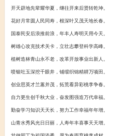
开天辟地先辈耀华夏，继往开来后贤转乾坤。
花好月常圆人民同寿，根深叶又茂天地长春。
国泰民安后浪推前浪，年丰人寿明天用今天。
树雄心攻克技术关卡，立壮志攀登科学高峰。
植树造林青山永不老，改革开放事业出新人。
喷银吐玉深挖千眼井，铺缎织锦精耕万顷田。
创业思英才兰蕙并茂，拓荒看异彩桃李争春。
自力更生创千秋大业，奋发图强造万代幸福。
勤奋学习知识天天长，努力工作幸福年年增。
山青水秀风光日日丽，人寿年丰喜事天天增。
甘做园丁为祖国添秀，愿为春雨育桃李成材。