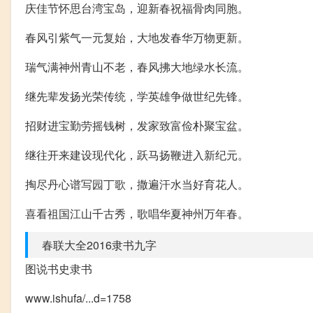
庆佳节怀思台湾宝岛，迎新春祝福骨肉同胞。
春风引紫气一元复始，大地发春华万物更新。
瑞气满神州青山不老，春风拂大地绿水长流。
继先辈发扬光荣传统，学英雄争做世纪先锋。
招财进宝勤劳摇钱树，发家致富俭朴聚宝盆。
继往开来建设现代化，跃马扬鞭进入新纪元。
掏尽丹心谱写园丁歌，撒遍汗水当好育花人。
喜看祖国江山千古秀，歌唱华夏神州万年春。
春联大全2016隶书九字
图说书史隶书
www.ishufa/...d=1758