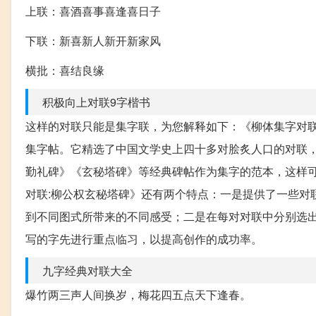
上联：喜酒喜事喜逢喜日子
下联：新喜新人新开新家风
横批：喜结良缘
积极向上对联9字楷书
这样的对联只能是集字联，为您解释如下：《柳体集字对联
集字帖。它精选了中国文学史上四十多对脍炙人口的对联
勤礼碑》《玄秘塔碑》等经典碑帖作为集字的范本，这样
对联:柳公权玄秘塔碑》还有两个特点：一是提供了一些对
到不同图式所带来的不同感受；二是在每对对联中分别选
写的字先进行重点临习，以提高创作的成功率。
九字经典对联大全
爆竹两三声人间换岁，梅花四五点天下逢春。