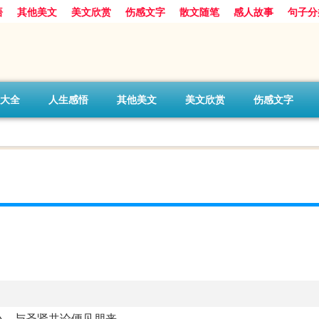
悟
其他美文
美文欣赏
伤感文字
散文随笔
感人故事
句子分
大全
人生感悟
其他美文
美文欣赏
伤感文字
小，与圣贤共论便见朋来。