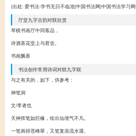
(出处: 爱书法-学书无日不临池|中国书法网|中国书法学习网
厅堂九字古韵对联欣赏
琴棋书画厅中同客品，
诗酒茶花堂上与君尝。
书画飘香
书法创作常用诗词对联九字联
与之有关的，如下，供参考：
神笔洞
文/李者也
天神挥笔如巨椽，绘出仙境气不凡。
一笔画得苍峰翠，又笔复添流水潺。