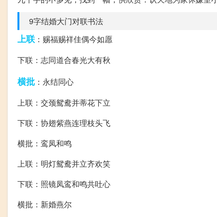
9字结婚大门对联书法
上联
：赐福赐祥佳偶今如愿
下联：志同道合春光大有秋
横批
：永结同心
上联：交颈鸳鸯并蒂花下立
下联：协翅紫燕连理枝头飞
横批：鸾凤和鸣
上联：明灯鸳鸯并立齐欢笑
下联：照镜凤鸾和鸣共吐心
横批：新婚燕尔