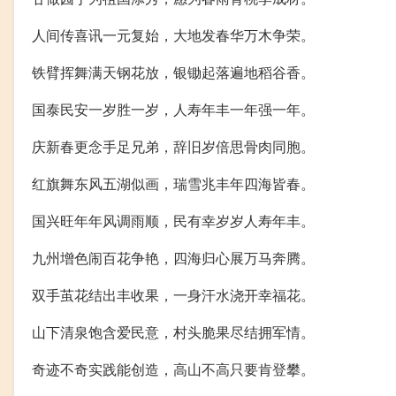
人间传喜讯一元复始，大地发春华万木争荣。
铁臂挥舞满天钢花放，银锄起落遍地稻谷香。
国泰民安一岁胜一岁，人寿年丰一年强一年。
庆新春更念手足兄弟，辞旧岁倍思骨肉同胞。
红旗舞东风五湖似画，瑞雪兆丰年四海皆春。
国兴旺年年风调雨顺，民有幸岁岁人寿年丰。
九州增色闹百花争艳，四海归心展万马奔腾。
双手茧花结出丰收果，一身汗水浇开幸福花。
山下清泉饱含爱民意，村头脆果尽结拥军情。
奇迹不奇实践能创造，高山不高只要肯登攀。