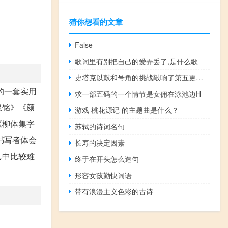
猜你想看的文章
False
歌词里有别把自己的爱弄丢了,是什么歌
史塔克以鼓和号角的挑战敲响了第五更，星星和天堂之河在三座山上脉动
的一套实用
求一部五码的一个情节是女佣在泳池边H
泉铭》《颜
游戏 桃花源记 的主题曲是什么？
《柳体集字
苏轼的诗词名句
书写者体会
长寿的决定因素
其中比较难
终于在开头怎么造句
形容女孩勤快词语
带有浪漫主义色彩的古诗