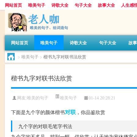
网站首页
唯美句子
诗歌大全
句子大全
故事大全
人生感
网站首页
唯美句子
诗歌大全
句子大全
故事
>
唯美句子
>
楷书九字对联书法欣赏
楷书九字对联书法欣赏
唯美句子
网友:
唯美的句子
01-14 20:28:21
对联
下面是九个字的颜体楷书
，你品鉴欣赏
九个字的对联毛笔字书法
九个字的不多见，找到一幅，供欣赏：认天地为家休嫌室