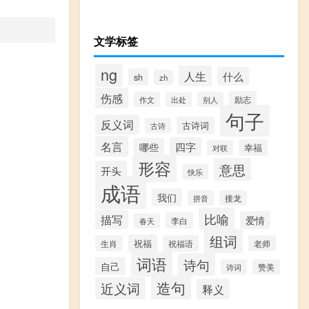
文学标签
ng
人生
什么
sh
zh
伤感
励志
作文
别人
出处
句子
反义词
古诗词
古诗
名言
四字
哪些
幸福
对联
形容
意思
开头
快乐
成语
我们
拼音
接龙
比喻
描写
爱情
李白
春天
组词
祝福
生肖
祝福语
老师
词语
诗句
自己
诗词
赞美
造句
近义词
释义