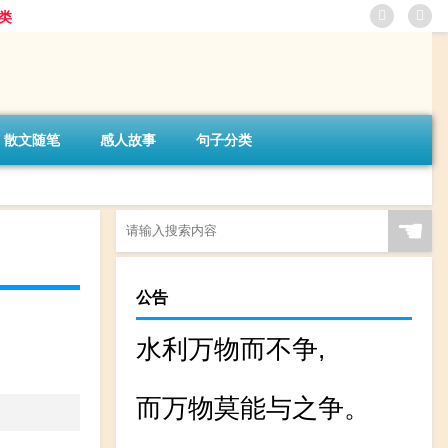
类
散文随笔
感人故事
句子分类
☚
公告
水利万物而不争,
而万物莫能与之争。