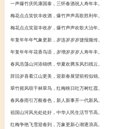
一声爆竹庆民康国泰，三怀春酒祝人寿年丰。
梅花点点笑饮丰收酒，爆竹声声高歌胜利年。
梅花点点笑迎丰收岁，爆竹声声欢歌大治年。
年复年年年气象更新，岁连岁岁岁捷报频传。
年复年年年花香鸟语，岁增岁岁岁人寿年丰。
春风浩荡山河添锦绣，华夏欢腾东风扫残云。
辞旧岁喜看江山更美，迎新春展望前程似锦。
翠竹摇风喧千林翠鸟，红梅映日吐万树红霞。
春风春雨引万般春色，新人新事开一代新风。
祖国山河风光处处好，中华人民生活节节高。
红梅争艳飞雪迎春到，万象更新心潮逐浪高。