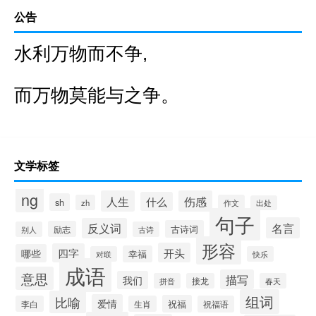
公告
水利万物而不争,
而万物莫能与之争。
文学标签
ng
人生
伤感
什么
sh
zh
作文
出处
句子
名言
反义词
古诗词
励志
别人
古诗
形容
开头
四字
哪些
幸福
对联
快乐
成语
意思
描写
我们
拼音
接龙
春天
组词
比喻
爱情
祝福
李白
生肖
祝福语