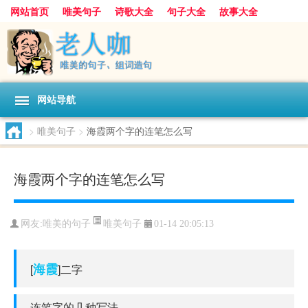
网站首页
唯美句子
诗歌大全
句子大全
故事大全
人生感悟
其他美文
美文欣赏
伤感文字
散文随笔
感人故事
句子分类
网站导航
>
唯美句子
>
海霞两个字的连笔怎么写
海霞两个字的连笔怎么写
唯美句子
网友:
唯美的句子
01-14 20:05:13
海霞
[
]二字
连笔字的几种写法