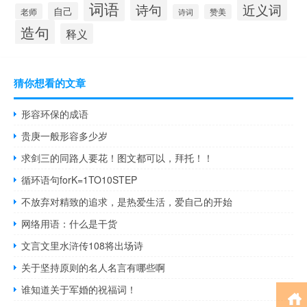
词语
诗句
近义词
自己
老师
诗词
赞美
造句
释义
猜你想看的文章
形容环保的成语
贵庚一般形容多少岁
求剑三的同路人要花！图文都可以，拜托！！
循环语句forK=1TO10STEP
不放弃对精致的追求，是热爱生活，爱自己的开始
网络用语：什么是干货
文言文里水浒传108将出场诗
关于坚持原则的名人名言有哪些啊
谁知道关于军婚的祝福词！