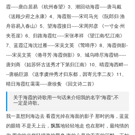
霞-----唐白居易 《杭州春望》3、潮回动海霞-----唐马戴
《送顾少府之永康》4、海霞殷-----宋司马光 《阮郎归·渔
舟容易入春山》5、望海霞接日-----宋周邦彦 《一寸金·州
夹苍崖》6、归路海霞红-----宋张孝祥 《望江南/忆江南》
7、蓝霞辽海沈过雁-----宋吴文英 《莺啼序》8、海霞倒影-
----宋吴文英 《倦寻芳·海霞倒影》9、城乌啼尽海霞销-----
唐刘商 《姑苏怀古送秀才下第归江南》10、晴霞海西畔---
--唐杨巨源 《送李虞仲秀才归东都，因寄元李二友》11、
晴日海霞红霭霭-----唐徐夤 《回文诗二首》
关于海霞的诗歌用一句话来介绍我的名字“海霞”,不
一定是诗歌。
我一直想到海边去 看霞光掉在海面的影子 那时的海，蓝蓝
的眼睛 不是天上云，飘瓢地轻轻地走 也在那时，最纯情的