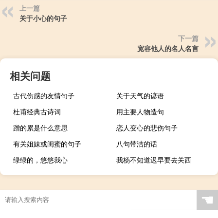
上一篇
关于小心的句子
下一篇
宽容他人的名人名言
相关问题
古代伤感的友情句子
关于天气的谚语
杜甫经典古诗词
用主要人物造句
蹭的累是什么意思
恋人变心的悲伤句子
有关姐妹或闺蜜的句子
八句带洁的话
绿绿的，悠悠我心
我杨不知道迟早要去关西
☚