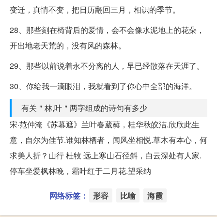
变迁，真情不变，把日历翻回三月，相识的季节。
28、那些刻在椅背后的爱情，会不会像水泥地上的花朵，
开出地老天荒的，没有风的森林。
29、那些以前说着永不分离的人，早已经散落在天涯了。
30、你给我一滴眼泪，我就看到了你心中全部的海洋。
有关＂林,叶＂两字组成的诗句有多少
宋·范仲淹《苏幕遮》兰叶春葳蕤，桂华秋皎洁.欣欣此生
意，自尔为佳节.谁知林栖者，闻风坐相悦.草木有本心，何
求美人折？山行 杜牧 远上寒山石径斜，白云深处有人家.
停车坐爱枫林晚，霜叶红于二月花.望采纳
网络标签：
形容
比喻
海霞