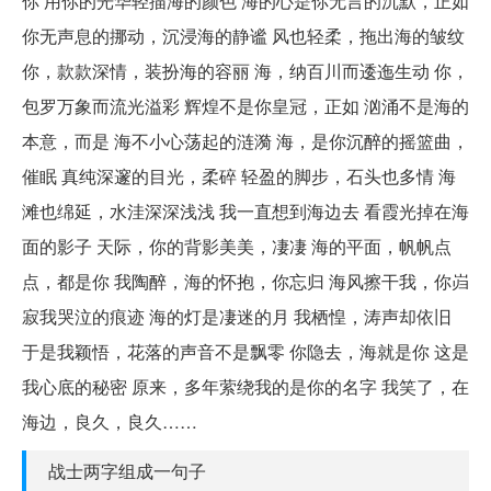
你 用你的光华轻描海的颜色 海的心是你无言的沉默，正如
你无声息的挪动，沉浸海的静谧 风也轻柔，拖出海的皱纹
你，款款深情，装扮海的容丽 海，纳百川而逶迤生动 你，
包罗万象而流光溢彩 辉煌不是你皇冠，正如 汹涌不是海的
本意，而是 海不小心荡起的涟漪 海，是你沉醉的摇篮曲，
催眠 真纯深邃的目光，柔碎 轻盈的脚步，石头也多情 海
滩也绵延，水洼深深浅浅 我一直想到海边去 看霞光掉在海
面的影子 天际，你的背影美美，凄凄 海的平面，帆帆点
点，都是你 我陶醉，海的怀抱，你忘归 海风擦干我，你岿
寂我哭泣的痕迹 海的灯是凄迷的月 我栖惶，涛声却依旧
于是我颖悟，花落的声音不是飘零 你隐去，海就是你 这是
我心底的秘密 原来，多年萦绕我的是你的名字 我笑了，在
海边，良久，良久……
战士两字组成一句子