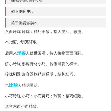
如下图所书：
关于海霞的诗句
八面玲珑 玲珑：精巧细致，指人灵活、敏捷。
本指窗户明亮轩敞。
形容
后用来
人处世圆滑，待人接物面面俱到。
娇小玲珑 形容身材小巧、伶俐可爱的样子。
玲珑剔透 形容器物精致通明，结构细巧。
比喻
也
人精明灵活。
小巧玲珑 小巧：小而灵巧；玲珑：精巧细致。
形容东西小而精致。