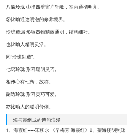
八窗玲珑 ①指四壁窗户轩敞，室内通彻明亮。
②比喻通达明澈的修养境界。
玲珑透漏 形容器物精致通明，结构细巧。
也比喻人精明灵活。
同“玲珑剔透”。
七窍玲珑 形容聪明灵巧。
相传心有七窍，故称。
剔透玲珑 形容灵巧可爱。
亦比喻人的聪明伶俐。
海与霞组成的诗句浪漫
1、海霞红-----宋柳永 《早梅芳·海霞红》2、望海楼明照曙