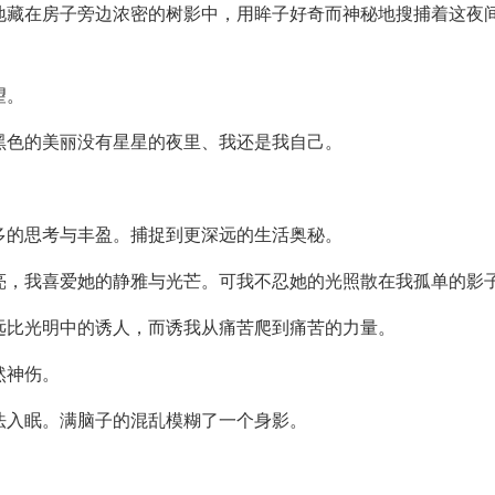
地藏在房子旁边浓密的树影中，用眸子好奇而神秘地搜捕着这夜
望。
黑色的美丽没有星星的夜里、我还是我自己。
多的思考与丰盈。捕捉到更深远的生活奥秘。
亮，我喜爱她的静雅与光芒。可我不忍她的光照散在我孤单的影
远比光明中的诱人，而诱我从痛苦爬到痛苦的力量。
然神伤。
法入眠。满脑子的混乱模糊了一个身影。