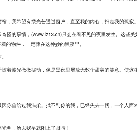
窗帘，我希望有缕光芒透过窗户，直至我的内心，扫走我的孤寂
的事情，(www.lz13.cn)只会在看不见的夜里发生。这些
不着的物件，一定葬在这神妙的黑夜里。
痛。
子随着波光微微摆动，像是黑夜里展放无数个甜美的笑意。使这
只因你曾给过我温柔。找不到你的我，已经失去一切，一个人面
丝光明，所以我早就闭上了眼睛！