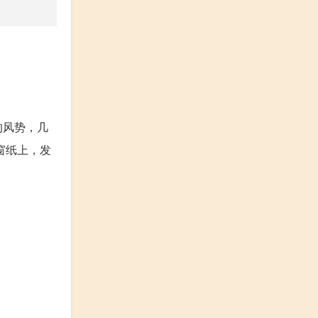
的风势，几
窗纸上，发