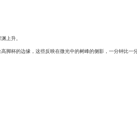
深渊上升。
象高脚杯的边缘，这些反映在微光中的树峰的侧影，一分钟比一