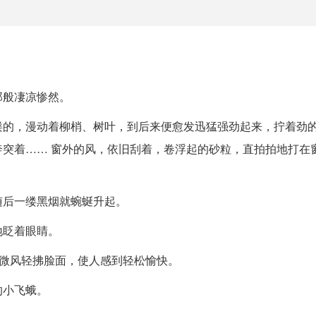
那般凄凉惨然。
缕的，漫动着柳梢、树叶，到后来便愈发迅猛强劲起来，拧着劲
突着…… 窗外的风，依旧刮着，卷浮起的砂粒，直拍拍地打在
随后一缕黑烟就蜿蜒升起。
地眨着眼睛。
；微风轻拂脸面，使人感到轻松愉快。
的小飞蛾。