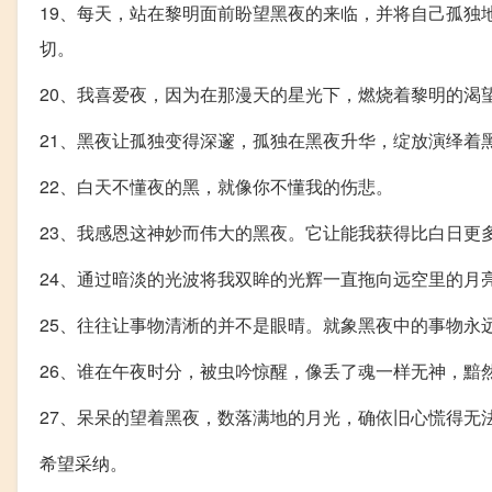
19、每天，站在黎明面前盼望黑夜的来临，并将自己孤独
切。
20、我喜爱夜，因为在那漫天的星光下，燃烧着黎明的渴
21、黑夜让孤独变得深邃，孤独在黑夜升华，绽放演绎着
22、白天不懂夜的黑，就像你不懂我的伤悲。
23、我感恩这神妙而伟大的黑夜。它让能我获得比白日更
24、通过暗淡的光波将我双眸的光辉一直拖向远空里的月
25、往往让事物清淅的并不是眼晴。就象黑夜中的事物永
26、谁在午夜时分，被虫吟惊醒，像丢了魂一样无神，黯
27、呆呆的望着黑夜，数落满地的月光，确依旧心慌得无
希望采纳。