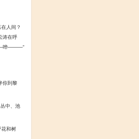
落在人间？
松涛在呼
哗———”
伴你到黎
草丛中、池
野花和树