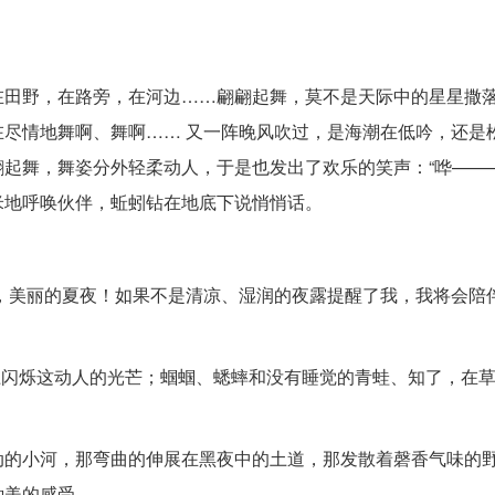
在田野，在路旁，在河边……翩翩起舞，莫不是天际中的星星撒
尽情地舞啊、舞啊…… 又一阵晚风吹过，是海潮在低吟，还是
起舞，舞姿分外轻柔动人，于是也发出了欢乐的笑声：“哗———
米地呼唤伙伴，蚯蚓钻在地底下说悄悄话。
，美丽的夏夜！如果不是清凉、湿润的夜露提醒了我，我将会陪
上闪烁这动人的光芒；蝈蝈、蟋蟀和没有睡觉的青蛙、知了，在
动的小河，那弯曲的伸展在黑夜中的土道，那发散着磬香气味的
种美的感受。