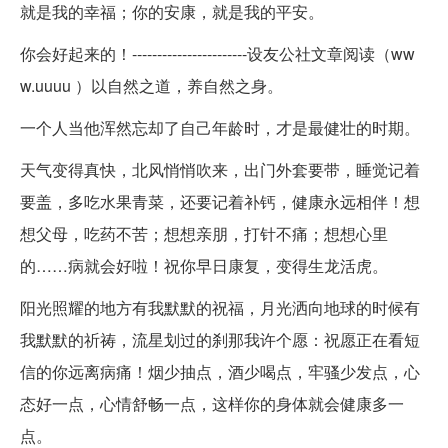
就是我的幸福；你的安康，就是我的平安。
你会好起来的！-----------------------设友公社文章阅读（ww
w.uuuu ）以自然之道，养自然之身。
一个人当他浑然忘却了自己年龄时，才是最健壮的时期。
天气变得真快，北风悄悄吹来，出门外套要带，睡觉记着
要盖，多吃水果青菜，还要记着补钙，健康永远相伴！想
想父母，吃药不苦；想想亲朋，打针不痛；想想心里
的……病就会好啦！祝你早日康复，变得生龙活虎。
阳光照耀的地方有我默默的祝福，月光洒向地球的时候有
我默默的祈祷，流星划过的刹那我许个愿：祝愿正在看短
信的你远离病痛！烟少抽点，酒少喝点，牢骚少发点，心
态好一点，心情舒畅一点，这样你的身体就会健康多一
点。