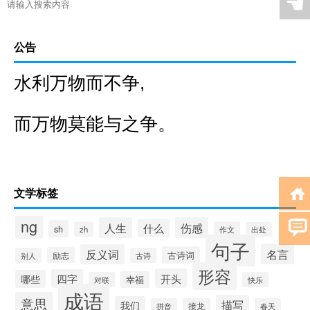
☚
公告
水利万物而不争,
而万物莫能与之争。
文学标签
ng
人生
伤感
什么
sh
zh
作文
出处
句子
名言
反义词
古诗词
励志
别人
古诗
形容
开头
四字
哪些
幸福
对联
快乐
成语
意思
描写
我们
拼音
接龙
春天