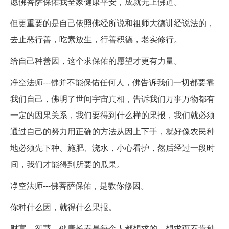
愿佛菩萨保佑我全家健康平安，成就无上佛道。
但更重要的是自己依照佛经所说和祖师大德讲经说法的，
去止恶行善，吃素放生，行善积德，老实修行。
给自己种善因，这个求保佑的愿望才更有力量。
净空法师---佛并不能保佑任何人，佛告诉我们一切都要靠
我们自己，佛明了世间宇宙真相，告诉我们万事万物都有
一定的因果关系，我们要得到什么样的果报，我们就必须
通过自己的努力用正确的方法从因上下手，就好像农民种
地必须先下种、施肥、浇水，小心看护，然后经过一段时
间，我们才能得到所要的瓜果。
净空法师---佛菩萨保佑，是教你修因。
你种什么因，就得什么果报。
财富、智慧、健康长寿是每个人都想求的，想求而不肯种