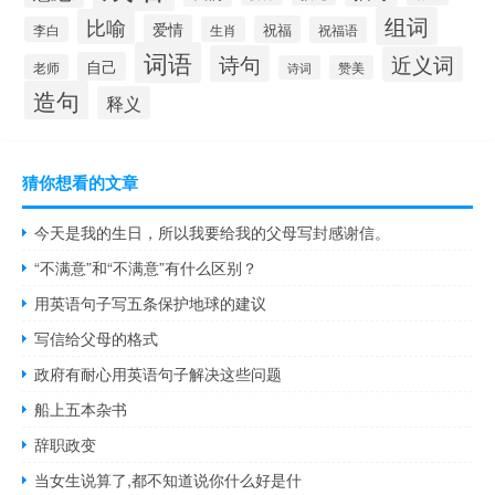
组词
比喻
爱情
祝福
李白
生肖
祝福语
词语
诗句
近义词
自己
老师
诗词
赞美
造句
释义
猜你想看的文章
今天是我的生日，所以我要给我的父母写封感谢信。
“不满意”和“不满意”有什么区别？
用英语句子写五条保护地球的建议
写信给父母的格式
政府有耐心用英语句子解决这些问题
船上五本杂书
辞职政变
当女生说算了,都不知道说你什么好是什