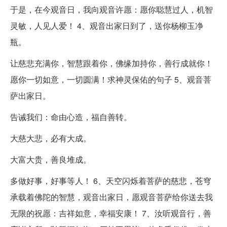
于是，在今观音日，我向观音许愿：愿你聪慧过人，机智
灵敏，人见人爱！ 4、观音出家日到了，送你杨柳玉净
瓶。
让慈悲充满你，智慧跟着你，佛缘加持你，善行成就你！
愿你一切如意，一切圆满！求神灵保佑的句子 5、观音菩
萨出家日。
告诫我们：命由心造，福自善转。
大慈大悲，必有大成。
大富大贵，善良堆成。
多做好事，好事等人！ 6、天空闪烁着菩萨的慈悲，苍穹
承载着佛陀的智慧，观音出家日，愿观音菩萨给你送去我
无限的祝愿：吉祥如意，幸福安康！ 7、汝听观音行，善