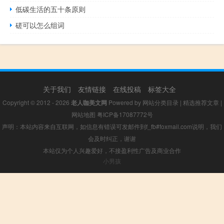
低碳生活的五十条原则
磋可以怎么组词
关于我们
友情链接
在线投稿
标签大全
Copyright © 2012 - 2026
老人咖美文网
Powered by
网站分类目录
|
精选推荐文章
|
网站地图
粤ICP备17087772号
声明：本站内容来自互联网，如信息有错误可发邮件到f_fb#foxmail.com说明，我们
会及时纠正，谢谢
本站仅为个人兴趣爱好，不接盈利性广告及商业合作
小男孩