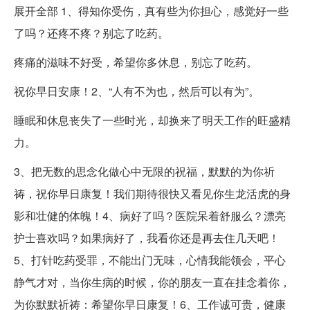
展开全部 1、得知你受伤，真有些为你担心，感觉好一些
了吗？还疼不疼？别忘了吃药。
疼痛的滋味不好受，希望你多休息，别忘了吃药。
祝你早日安康！2、“人有不为也，然后可以有为”。
睡眠和休息丧失了一些时光，却换来了明天工作的旺盛精
力。
3、把无数的思念化做心中无限的祝福，默默的为你祈
祷，祝你早日康复！我们期待很快又看见你生龙活虎的身
影和壮健的体魄！4、病好了吗？医院呆着舒服么？漂亮
护士喜欢吗？如果病好了，我看你还是再去住几天吧！
5、打针吃药受罪，不能出门无味，心情我能领会，平心
静气才对，当你生病的时候，你的朋友一直在挂念着你，
为你默默祈祷：希望你早日康复！6、工作诚可贵，健康