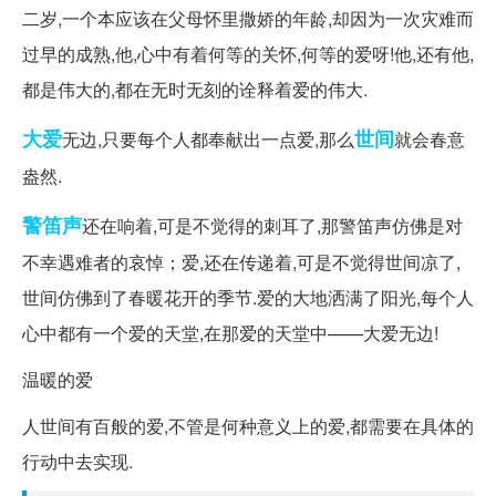
二岁,一个本应该在父母怀里撒娇的年龄,却因为一次灾难而
过早的成熟,他,心中有着何等的关怀,何等的爱呀!他,还有他,
都是伟大的,都在无时无刻的诠释着爱的伟大.
大爱
世间
无边,只要每个人都奉献出一点爱,那么
就会春意
盎然.
警笛声
还在响着,可是不觉得的刺耳了,那警笛声仿佛是对
不幸遇难者的哀悼；爱,还在传递着,可是不觉得世间凉了,
世间仿佛到了春暖花开的季节.爱的大地洒满了阳光,每个人
心中都有一个爱的天堂,在那爱的天堂中——大爱无边!
温暖的爱
人世间有百般的爱,不管是何种意义上的爱,都需要在具体的
行动中去实现.