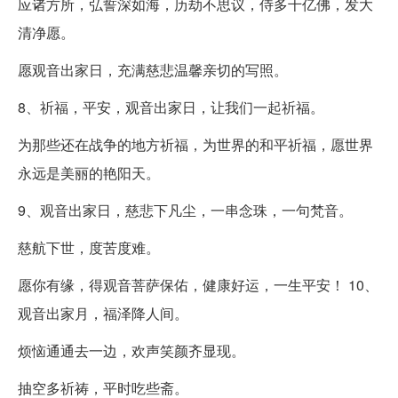
应诸方所，弘誓深如海，历劫不思议，侍多千亿佛，发大
清净愿。
愿观音出家日，充满慈悲温馨亲切的写照。
8、祈福，平安，观音出家日，让我们一起祈福。
为那些还在战争的地方祈福，为世界的和平祈福，愿世界
永远是美丽的艳阳天。
9、观音出家日，慈悲下凡尘，一串念珠，一句梵音。
慈航下世，度苦度难。
愿你有缘，得观音菩萨保佑，健康好运，一生平安！ 10、
观音出家月，福泽降人间。
烦恼通通去一边，欢声笑颜齐显现。
抽空多祈祷，平时吃些斋。