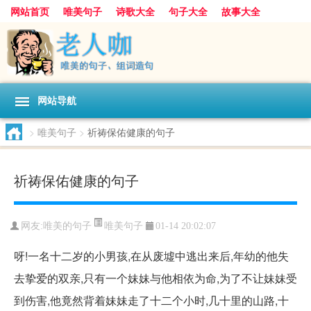
网站首页
唯美句子
诗歌大全
句子大全
故事大全
人生感悟
其他美文
美文欣赏
伤感文字
散文随笔
感人故事
句子分类
网站导航
>
唯美句子
>
祈祷保佑健康的句子
祈祷保佑健康的句子
唯美句子
网友:
唯美的句子
01-14 20:02:07
呀!一名十二岁的小男孩,在从废墟中逃出来后,年幼的他失
去挚爱的双亲,只有一个妹妹与他相依为命,为了不让妹妹受
到伤害,他竟然背着妹妹走了十二个小时,几十里的山路,十