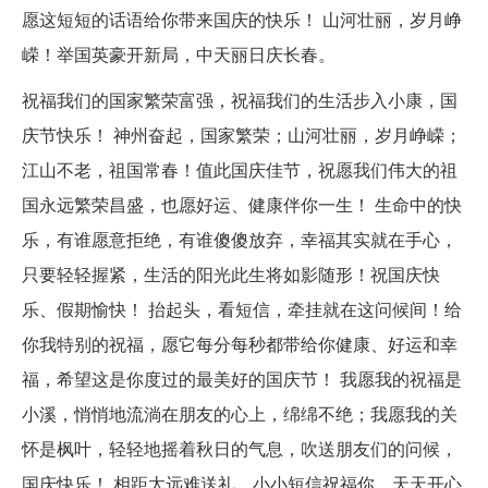
愿这短短的话语给你带来国庆的快乐！ 山河壮丽，岁月峥
嵘！举国英豪开新局，中天丽日庆长春。
祝福我们的国家繁荣富强，祝福我们的生活步入小康，国
庆节快乐！ 神州奋起，国家繁荣；山河壮丽，岁月峥嵘；
江山不老，祖国常春！值此国庆佳节，祝愿我们伟大的祖
国永远繁荣昌盛，也愿好运、健康伴你一生！ 生命中的快
乐，有谁愿意拒绝，有谁傻傻放弃，幸福其实就在手心，
只要轻轻握紧，生活的阳光此生将如影随形！祝国庆快
乐、假期愉快！ 抬起头，看短信，牵挂就在这问候间！给
你我特别的祝福，愿它每分每秒都带给你健康、好运和幸
福，希望这是你度过的最美好的国庆节！ 我愿我的祝福是
小溪，悄悄地流淌在朋友的心上，绵绵不绝；我愿我的关
怀是枫叶，轻轻地摇着秋日的气息，吹送朋友们的问候，
国庆快乐！ 相距太远难送礼，小小短信祝福你，天天开心