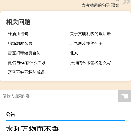
含有动词的句子 语文
相关问题
绿油油造句
关于文明礼貌的歇后语
职场激励名言
天气寒冷搞笑句子
雷霆扫毒经典台词
北风
微信与wc有什么关系
张娟的艺术签名怎么写
形容不好不坏的成语
☚
公告
水利万物而不争,