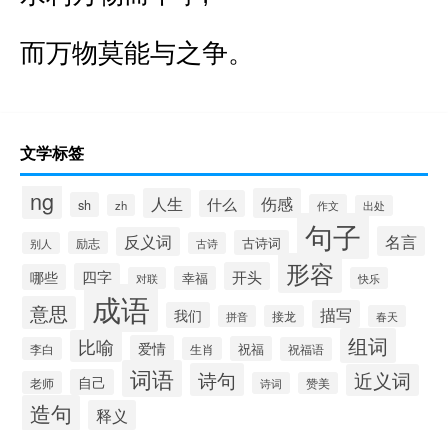
而万物莫能与之争。
文学标签
ng
人生
伤感
什么
sh
zh
作文
出处
句子
名言
反义词
古诗词
励志
别人
古诗
形容
开头
四字
哪些
幸福
对联
快乐
成语
意思
描写
我们
拼音
接龙
春天
组词
比喻
爱情
祝福
李白
生肖
祝福语
词语
诗句
近义词
自己
老师
诗词
赞美
造句
释义