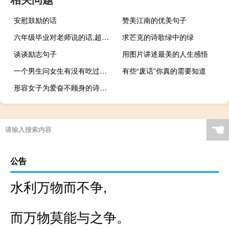
安慰鼓励的话
赞美江南的优美句子
六年级毕业对老师说的话,超感人的,能
求芒克的诗歌绿中的绿
谈谈励志句子
用图片讲述最美的人生感悟
一个男生问女生有没有吃过芒果是什么意
有些“废话”你真的需要知道
形容女子为爱奋不顾身的诗句有哪些？
☚
公告
水利万物而不争,
而万物莫能与之争。