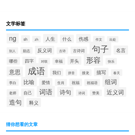
文学标签
ng
人生
伤感
什么
sh
zh
作文
出处
句子
名言
反义词
古诗词
励志
别人
古诗
形容
开头
四字
哪些
幸福
对联
快乐
成语
意思
描写
我们
拼音
接龙
春天
组词
比喻
爱情
祝福
李白
生肖
祝福语
词语
诗句
近义词
自己
老师
诗词
赞美
造句
释义
猜你想看的文章