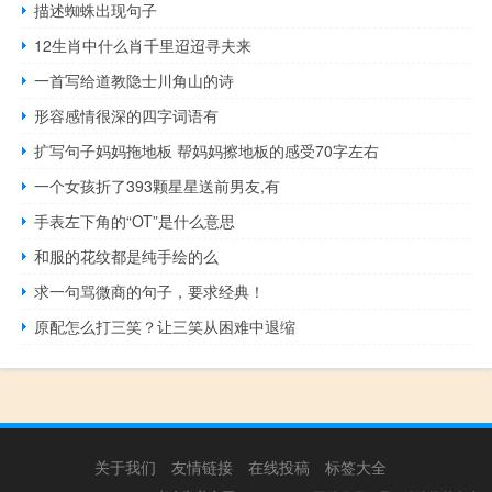
描述蜘蛛出现句子
12生肖中什么肖千里迢迢寻夫来
一首写给道教隐士川角山的诗
形容感情很深的四字词语有
扩写句子妈妈拖地板 帮妈妈擦地板的感受70字左右
一个女孩折了393颗星星送前男友,有
手表左下角的“OT”是什么意思
和服的花纹都是纯手绘的么
求一句骂微商的句子，要求经典！
原配怎么打三笑？让三笑从困难中退缩
关于我们
友情链接
在线投稿
标签大全