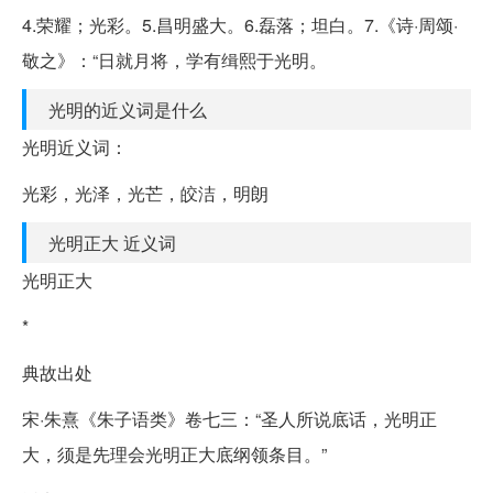
4.荣耀；光彩。5.昌明盛大。6.磊落；坦白。7.《诗·周颂·
敬之》：“日就月将，学有缉熙于光明。
光明的近义词是什么
光明近义词：
光彩，光泽，光芒，皎洁，明朗
光明正大 近义词
光明正大
*
典故出处
宋·朱熹《朱子语类》卷七三：“圣人所说底话，光明正
大，须是先理会光明正大底纲领条目。”