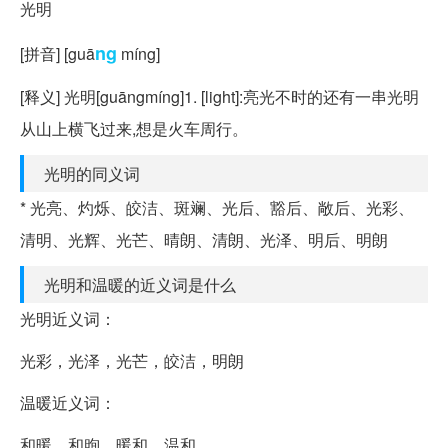
光明
ng
[拼音] [guā
míng]
[释义] 光明[guāngmíng]1. [light]:亮光不时的还有一串光明
从山上横飞过来,想是火车周行。
光明的同义词
* 光亮、灼烁、皎洁、斑斓、光后、豁后、敞后、光彩、
清明、光辉、光芒、晴朗、清朗、光泽、明后、明朗
光明和温暖的近义词是什么
光明近义词：
光彩，光泽，光芒，皎洁，明朗
温暖近义词：
和暖，和煦，暖和，温和