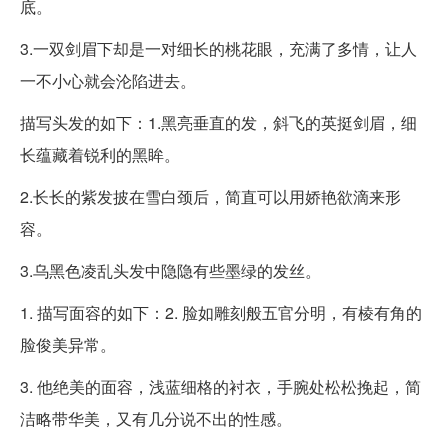
底。
3.一双剑眉下却是一对细长的桃花眼，充满了多情，让人
一不小心就会沦陷进去。
描写头发的如下：1.黑亮垂直的发，斜飞的英挺剑眉，细
长蕴藏着锐利的黑眸。
2.长长的紫发披在雪白颈后，简直可以用娇艳欲滴来形
容。
3.乌黑色凌乱头发中隐隐有些墨绿的发丝。
1. 描写面容的如下：2. 脸如雕刻般五官分明，有棱有角的
脸俊美异常。
3. 他绝美的面容，浅蓝细格的衬衣，手腕处松松挽起，简
洁略带华美，又有几分说不出的性感。