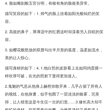
4. 脸如雕刻般五官分明，有棱有角的脸俊美异常。
描写笑容的如下：1. 帅气的脸上挂着如阳光般灿烂的笑
容。
2. 高挺的鼻子，厚薄适中的红唇这时却漾着另人目眩的笑
容。
3. 如樱花般怒放的双唇勾出半月形的弧度，温柔如流水，
美的让人惊心。
描写身材的如下：4. 1.他白皙的皮肤看上去如同鸡蛋膜一
样吹弹可破，在光的照射下显得更加迷人。
2.鬼魅的气息从他身上赫然弥散开来，几乎占据了所有人
的视线，在他身遭，似乎包围了一层淡淡的银雾，完美
得，让人错觉这是今生仅一次的幻觉……3.修长高大却不
粗犷的身材，宛若黑夜中的鹰，冷傲孤清却又盛气逼人，