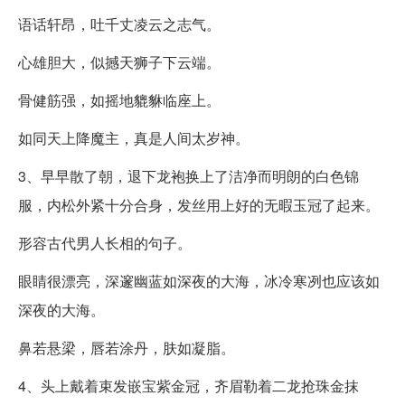
语话轩昂，吐千丈凌云之志气。
心雄胆大，似撼天狮子下云端。
骨健筋强，如摇地貔貅临座上。
如同天上降魔主，真是人间太岁神。
3、早早散了朝，退下龙袍换上了洁净而明朗的白色锦
服，内松外紧十分合身，发丝用上好的无暇玉冠了起来。
形容古代男人长相的句子。
眼睛很漂亮，深邃幽蓝如深夜的大海，冰冷寒冽也应该如
深夜的大海。
鼻若悬梁，唇若涂丹，肤如凝脂。
4、头上戴着束发嵌宝紫金冠，齐眉勒着二龙抢珠金抹