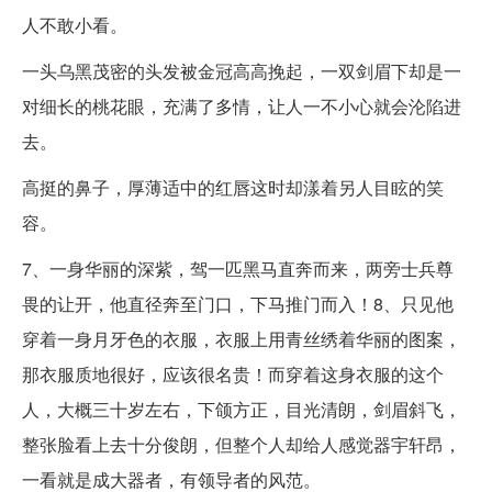
人不敢小看。
一头乌黑茂密的头发被金冠高高挽起，一双剑眉下却是一
对细长的桃花眼，充满了多情，让人一不小心就会沦陷进
去。
高挺的鼻子，厚薄适中的红唇这时却漾着另人目眩的笑
容。
7、一身华丽的深紫，驾一匹黑马直奔而来，两旁士兵尊
畏的让开，他直径奔至门口，下马推门而入！8、只见他
穿着一身月牙色的衣服，衣服上用青丝绣着华丽的图案，
那衣服质地很好，应该很名贵！而穿着这身衣服的这个
人，大概三十岁左右，下颌方正，目光清朗，剑眉斜飞，
整张脸看上去十分俊朗，但整个人却给人感觉器宇轩昂，
一看就是成大器者，有领导者的风范。