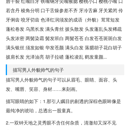
唇干裂 红嘴白牙 铁嘴钢牙尖嘴猴腮 樱桃小口 樱桃小嘴 口
若含丹 棱角分明 口干舌燥参差不齐 牙冷舌麻 牙关紧闭 伶
牙俐齿 咬牙切齿 色泽红润须发的成语（外貌）茸茸短发
蓬松卷发 乌黑长发 满头青丝 披头散发 头发蓬乱头发稀疏
头发浓密 两鬓染霜 鬓发班白 两鬓苍苍 白发苍苍斑斑白发
满头银丝 须发如银 华发苍颜 满头白发 落腮胡子花白胡子
披肩长发 光泽油亮 胡子拉碴 蓬松凌乱 鹤发童颜...
描写男人外貌帅气的句子
描写男人外貌帅气的句子可以从眉毛、眼睛、面容、头
发、嘴唇、笑容、身材……来刻画。
描写眼睛的如下：1.那引人瞩目的剔透的深棕色眼眸像是
最纯净的琥珀，总透出一股童真。
2.一双钟天地之灵秀眼不含任何杂质，清澈却又深不见