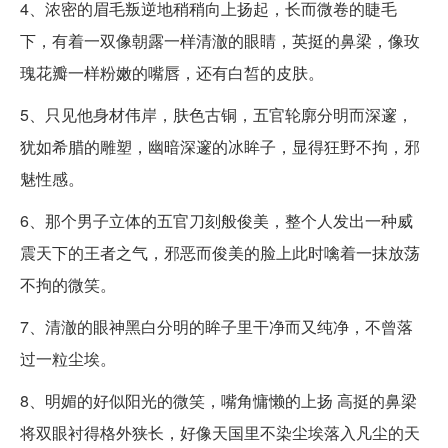
4、浓密的眉毛叛逆地稍稍向上扬起，长而微卷的睫毛
下，有着一双像朝露一样清澈的眼睛，英挺的鼻梁，像玫
瑰花瓣一样粉嫩的嘴唇，还有白皙的皮肤。
5、只见他身材伟岸，肤色古铜，五官轮廓分明而深邃，
犹如希腊的雕塑，幽暗深邃的冰眸子，显得狂野不拘，邪
魅性感。
6、那个男子立体的五官刀刻般俊美，整个人发出一种威
震天下的王者之气，邪恶而俊美的脸上此时噙着一抹放荡
不拘的微笑。
7、清澈的眼神黑白分明的眸子里干净而又纯净，不曾落
过一粒尘埃。
8、明媚的好似阳光的微笑，嘴角慵懒的上扬 高挺的鼻梁
将双眼衬得格外狭长，好像天国里不染尘埃落入凡尘的天