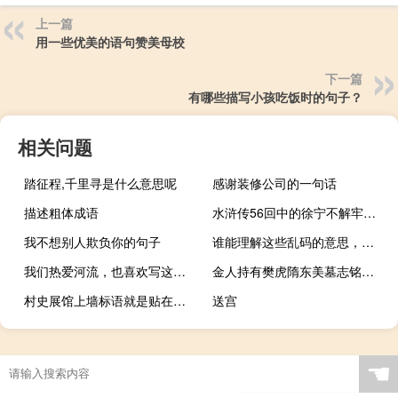
上一篇
用一些优美的语句赞美母校
下一篇
有哪些描写小孩吃饭时的句子？
相关问题
踏征程,千里寻是什么意思呢
感谢装修公司的一句话
描述粗体成语
水浒传56回中的徐宁不解牢笼计的意思
我不想别人欺负你的句子
谁能理解这些乱码的意思，重要的EMAIL，谢谢
我们热爱河流，也喜欢写这样的文字
金人持有樊虎隋东美墓志铭的称号
村史展馆上墙标语就是贴在墙上的字，
送宫
☚