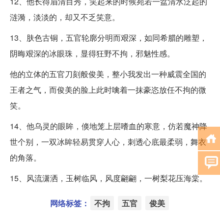
12、他长得眉清目秀，笑起来的时候宛若一盆清水泛起的
涟漪，淡淡的，却又不乏笑意。
13、肤色古铜，五官轮廓分明而艰深，如同希腊的雕塑，
阴晦艰深的冰眼珠，显得狂野不拘，邪魅性感。
他的立体的五官刀刻般俊美，整小我发出一种威震全国的
王者之气，而俊美的脸上此时噙着一抹豪恣放任不拘的微
笑。
14、他乌灵的眼眸，倏地笼上层嗜血的寒意，仿若魔神降
世个别，一双冰眸轻易贯穿人心，刺透心底最柔弱，舞衣
的角落。
15、风流潇洒，玉树临风，风度翩翩，一树梨花压海棠。
网络标签：
不拘
五官
俊美