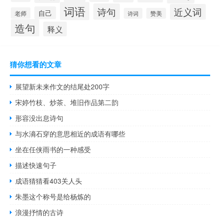
词语
诗句
近义词
自己
老师
诗词
赞美
造句
释义
猜你想看的文章
展望新未来作文的结尾处200字
宋婷竹枝、炒茶、堆旧作品第二韵
形容没出息诗句
与水滳石穿的意思相近的成语有哪些
坐在任侠雨书的一种感受
描述快速句子
成语猜猜看403关人头
朱墨这个称号是给杨炼的
浪漫抒情的古诗