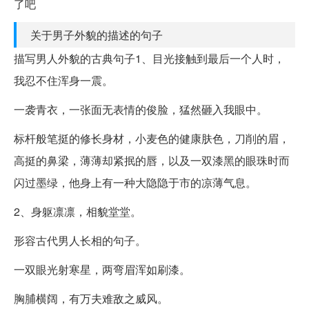
了吧
关于男子外貌的描述的句子
描写男人外貌的古典句子1、目光接触到最后一个人时，
我忍不住浑身一震。
一袭青衣，一张面无表情的俊脸，猛然砸入我眼中。
标杆般笔挺的修长身材，小麦色的健康肤色，刀削的眉，
高挺的鼻梁，薄薄却紧抿的唇，以及一双漆黑的眼珠时而
闪过墨绿，他身上有一种大隐隐于市的凉薄气息。
2、身躯凛凛，相貌堂堂。
形容古代男人长相的句子。
一双眼光射寒星，两弯眉浑如刷漆。
胸脯横阔，有万夫难敌之威风。