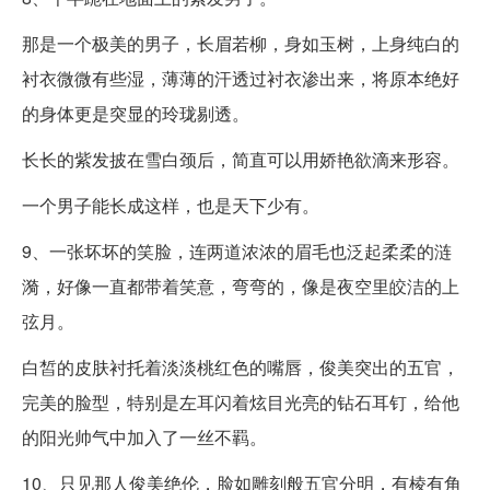
那是一个极美的男子，长眉若柳，身如玉树，上身纯白的
衬衣微微有些湿，薄薄的汗透过衬衣渗出来，将原本绝好
的身体更是突显的玲珑剔透。
长长的紫发披在雪白颈后，简直可以用娇艳欲滴来形容。
一个男子能长成这样，也是天下少有。
9、一张坏坏的笑脸，连两道浓浓的眉毛也泛起柔柔的涟
漪，好像一直都带着笑意，弯弯的，像是夜空里皎洁的上
弦月。
白皙的皮肤衬托着淡淡桃红色的嘴唇，俊美突出的五官，
完美的脸型，特别是左耳闪着炫目光亮的钻石耳钉，给他
的阳光帅气中加入了一丝不羁。
10、只见那人俊美绝伦，脸如雕刻般五官分明，有棱有角