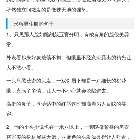
孑然独立间散发的是傲视天地的强势。
形容男生脸的句子
1、只见那人脸如雕刻般五官分明，有棱有角的脸俊美异
常。
外表看起来好象放荡不拘，但眼里不经意流露出的精光让
人不敢小看。
一头乌黑茂密的头发，一双剑眉下却是一对细长的桃花
眼，充满了多情，让人一不小心就会沦陷进去。
高挺的鼻子，厚薄适中的红唇这时却漾着另人目眩的笑
容。
2、他的个头少说也在一米八以上，一袭略微紧身的黑衣
将完美的身材展露无遗，亚麻色的头发漂亮得让人咋舌，