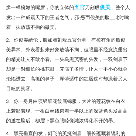
五官
俊美
瓣一样粉嫩的嘴唇，你的立体的
刀刻般
，整个人
发出一种威震天下的王者之气，邪-恶而俊美的脸上此时噙
着一抹放荡不拘的微笑。
2、你俊美绝伦，脸如雕刻般五官分明，有棱有角的脸俊
美异常。外表看起来好象放荡不拘，但眼里不经意流露出
的精光让人不敢小看。一头乌黑茂密的头发，一双剑眉下
却是一对细长的桃花眼，充满了多情，让人一不小心就会
沦陷进去。高挺的鼻子，厚薄适中的红唇这时却漾着另人
目眩的笑容。
3、你一身月白项银细花纹底锦服，大片的莲花纹在白衣
上若影若现。一根白丝线束着一半以上的深蓝色头发高高
的遂在脑后，柳眉下黑色眼睦像滩浓得化不开的墨。
4、黑亮垂直的发，斜飞的英挺剑眉，细长蕴藏着锐利的