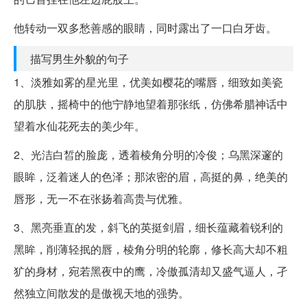
他转动一双多愁善感的眼睛，同时露出了一口白牙齿。
描写男生外貌的句子
1、淡雅如雾的星光里，优美如樱花的嘴唇，细致如美瓷
的肌肤，摇椅中的他宁静地望着那张纸，仿佛希腊神话中
望着水仙花死去的美少年。
2、光洁白皙的脸庞，透着棱角分明的冷俊；乌黑深邃的
眼眸，泛着迷人的色泽；那浓密的眉，高挺的鼻，绝美的
唇形，无一不在张扬着高贵与优雅。
3、黑亮垂直的发，斜飞的英挺剑眉，细长蕴藏着锐利的
黑眸，削薄轻抿的唇，棱角分明的轮廓，修长高大却不粗
犷的身材，宛若黑夜中的鹰，冷傲孤清却又盛气逼人，孑
然独立间散发的是傲视天地的强势。