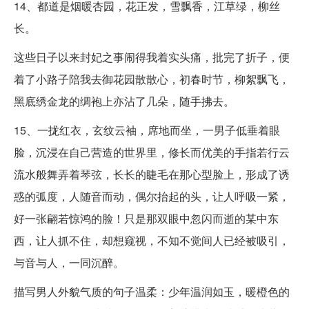
14、都道是烟暖杏园，花正发，雪飘香，江草绿，柳丝
长。
这些日子以来封妃之事闹得我着实头痛，批完了折子，便
着了小路子陪我去御花园散散心，初春时节，柳絮飘飞，
黑底绣金龙的绸袍上亦沾了几朵，随手拂去。
15、一拢红衣，玄纹云袖，席地而坐，一男子低垂着眼
脸，沉浸在自己营造的世界里，修长而优美的手指若行云
流水般舞弄着琴弦，长长的睫毛在那心型脸上，形成了诱
惑的弧度，人随音而动，偶尔抬起的头，让人呼吸一紧，
好一张翩若惊鸿的脸！只是那双眼中忽闪而逝的某中东
西，让人抓不住，却想窥视，不知不觉间人已经被吸引，
与音与人，一同沉醉。
描写男人外貌气质的句子温柔：少年温润如玉，暖橙色的