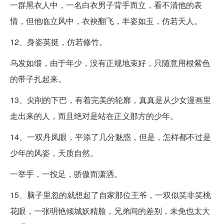
一群黑衣人中，一名白衣男子背手而立，看不清他的表
情，但他临立风中，衣袂翻飞，丰姿如玉，仿若天人。
12、身姿英挺，仿若修竹。
乌发如缎，由于年少，没有正规地束好，只随意用根紫色
的带子扎起来。
13、尖削的下巴，有着完美的轮廓，真真是从少女漫画里
走出来的人，而且绝对是站在正义那方的少年。
14、一双丹凤眼，平添了几分魅惑，但是，怎样都不过是
少年的风姿，天质自然。
一举手，一投足，骄傲而潇洒。
15、脑子里忽的就想起了自家那位王爷，一双似笑非笑桃
花眼，一张明艳倾城妖精脸，兄弟间的差别，未免也太大