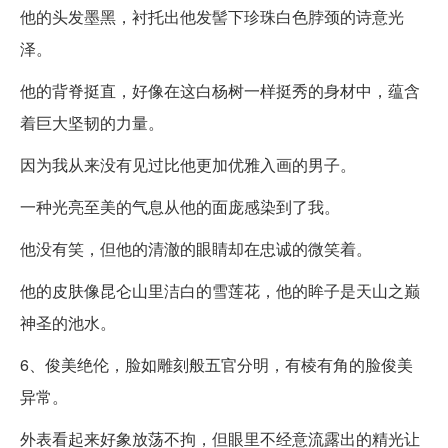
他的头发墨黑，衬托出他发髻下珍珠白色脖颈的诗意光
泽。
他的背脊挺直，好像在这白杨树一样挺秀的身材中，蕴含
着巨大坚韧的力量。
因为我从来没有见过比他更加优雅入画的男子。
一种光亮至美的气息从他的面庞感染到了我。
他没有笑，但他的清澈的眼睛却在忠诚的微笑着。
他的皮肤像昆仑山里洁白的雪莲花，他的眸子是天山之巅
神圣的池水。
6、俊美绝伦，脸如雕刻般五官分明，有棱有角的脸俊美
异常。
外表看起来好象放荡不拘，但眼里不经意流露出的精光让