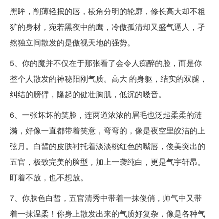
黑眸，削薄轻抿的唇，棱角分明的轮廓，修长高大却不粗
犷的身材，宛若黑夜中的鹰，冷傲孤清却又盛气逼人，孑
然独立间散发的是傲视天地的强势。
5、你的魔并不仅在于那张看了会令人痴醉的脸，而是你
整个人散发的神秘阳刚气质。高大 的身躯，结实的双腿，
纠结的膀臂，隆起的健壮胸肌，低沉的嗓音。
6、一张坏坏的笑脸，连两道浓浓的眉毛也泛起柔柔的涟
漪，好像一直都带着笑意，弯弯的，像是夜空里皎洁的上
弦月。白皙的皮肤衬托着淡淡桃红色的嘴唇，俊美突出的
五官，极致完美的脸型，加上一袭纯白，更是气宇轩昂。
盯着不放，也不想放。
7、你肤色白皙，五官清秀中带着一抹俊俏，帅气中又带
着一抹温柔！你身上散发出来的气质好复杂，像是各种气