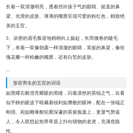
长着一双清澈明亮，透着些许孩子气的眼睛、挺直的鼻
梁、光滑的皮肤、薄薄的嘴唇呈现可爱的粉红色，精致绝
美的五官。
3、浓密的眉毛叛逆地稍稍向上扬起，长而微卷的睫毛
下，有着一双像朝露一样清澈的眼睛，英挺的鼻梁，像玫
瑰花瓣一样粉嫩的嘴唇，还有白皙的皮肤。
...
形容男生的五官的词语
如黑曜石般澄亮耀眼的黑瞳，闪着凛然的英锐之气，在看
似平静的眼波下暗藏着锐利如膺般的眼神，配在一张端正
刚强、宛如雕琢般轮廓深邃的英俊脸庞上，更显气势逼
人，令人联想起热带草原上扑向猎物的老虎，充满危险
性。