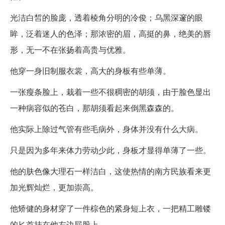
光洁白皙的脸庞，透着棱角分明的冷俊；乌黑深邃的眼
眸，泛着迷人的色泽；那浓密的眉，高挺的鼻，绝美的唇
形，无一不在张扬着高贵与优雅。
他穿一身旧制服衣裳，高大的身板有些单薄。
一张瘦条脸上，栽着一些不很稠密的胡须，由于脸色显出
一种病容似的苍白，那胡须看起来倒黑森森的。
他实际上除过气管有些毛病外，身体并没有什么大病。
只是因为多年来体力劳动少此，身板才显得单薄了一些。
他的肤色像大理石一样洁白，这使热情的南方民族看来更
加光辉灿烂，更加崇高。
他矫健的身材穿了一件棕色的紧身短上衣，一把精工雕镂
的匕首挂在他左边屁股上。