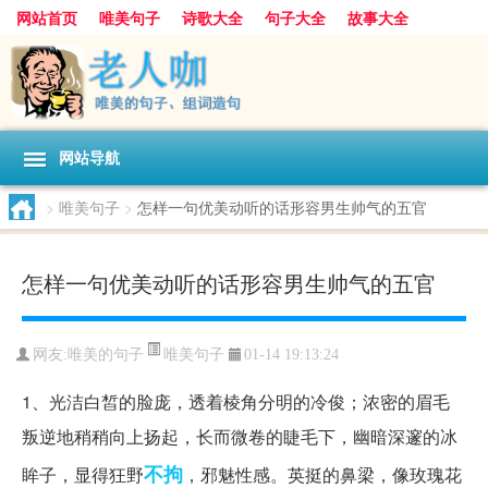
网站首页
唯美句子
诗歌大全
句子大全
故事大全
人生感悟
其他美文
美文欣赏
伤感文字
散文随笔
感人故事
句子分类
网站导航
>
唯美句子
>
怎样一句优美动听的话形容男生帅气的五官
怎样一句优美动听的话形容男生帅气的五官
唯美句子
网友:
唯美的句子
01-14 19:13:24
1、光洁白皙的脸庞，透着棱角分明的冷俊；浓密的眉毛
叛逆地稍稍向上扬起，长而微卷的睫毛下，幽暗深邃的冰
不拘
眸子，显得狂野
，邪魅性感。英挺的鼻梁，像玫瑰花