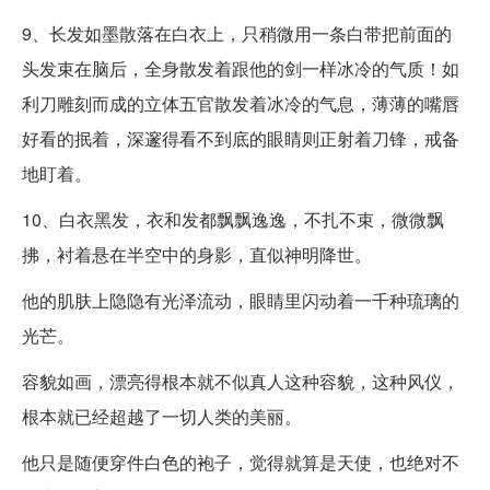
9、长发如墨散落在白衣上，只稍微用一条白带把前面的
头发束在脑后，全身散发着跟他的剑一样冰冷的气质！如
利刀雕刻而成的立体五官散发着冰冷的气息，薄薄的嘴唇
好看的抿着，深邃得看不到底的眼睛则正射着刀锋，戒备
地盯着。
10、白衣黑发，衣和发都飘飘逸逸，不扎不束，微微飘
拂，衬着悬在半空中的身影，直似神明降世。
他的肌肤上隐隐有光泽流动，眼睛里闪动着一千种琉璃的
光芒。
容貌如画，漂亮得根本就不似真人这种容貌，这种风仪，
根本就已经超越了一切人类的美丽。
他只是随便穿件白色的袍子，觉得就算是天使，也绝对不