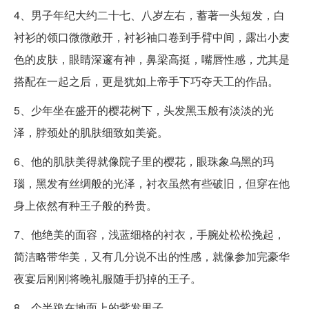
4、男子年纪大约二十七、八岁左右，蓄著一头短发，白
衬衫的领口微微敞开，衬衫袖口卷到手臂中间，露出小麦
色的皮肤，眼睛深邃有神，鼻梁高挺，嘴唇性感，尤其是
搭配在一起之后，更是犹如上帝手下巧夺天工的作品。
5、少年坐在盛开的樱花树下，头发黑玉般有淡淡的光
泽，脖颈处的肌肤细致如美瓷。
6、他的肌肤美得就像院子里的樱花，眼珠象乌黑的玛
瑙，黑发有丝绸般的光泽，衬衣虽然有些破旧，但穿在他
身上依然有种王子般的矜贵。
7、他绝美的面容，浅蓝细格的衬衣，手腕处松松挽起，
简洁略带华美，又有几分说不出的性感，就像参加完豪华
夜宴后刚刚将晚礼服随手扔掉的王子。
8、个半跪在地面上的紫发男子。