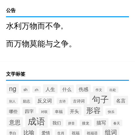
公告
水利万物而不争,
而万物莫能与之争。
文学标签
ng
人生
伤感
什么
sh
zh
作文
出处
句子
名言
反义词
古诗词
励志
别人
古诗
形容
开头
四字
哪些
幸福
对联
快乐
成语
意思
描写
我们
拼音
接龙
春天
组词
比喻
爱情
祝福
李白
生肖
祝福语