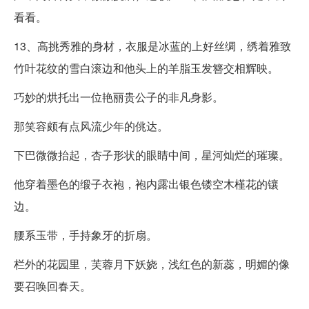
看看。
13、高挑秀雅的身材，衣服是冰蓝的上好丝绸，绣着雅致
竹叶花纹的雪白滚边和他头上的羊脂玉发簪交相辉映。
巧妙的烘托出一位艳丽贵公子的非凡身影。
那笑容颇有点风流少年的佻达。
下巴微微抬起，杏子形状的眼睛中间，星河灿烂的璀璨。
他穿着墨色的缎子衣袍，袍内露出银色镂空木槿花的镶
边。
腰系玉带，手持象牙的折扇。
栏外的花园里，芙蓉月下妖娆，浅红色的新蕊，明媚的像
要召唤回春天。