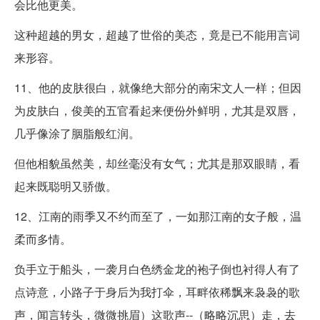
会比他更美。
这种超越的男女，超越了世俗的美态，竟是已不能用言词
来形容。
11、他的皮肤很白，就像绝大部分的南宋文人一样；但因
为皮肤白，俊美的五官看起来便份外鲜明，尤其是双唇，
几乎像涂了胭脂般红润。
但他相貌虽然美，却丝毫没有女气；尤其是那双眼睛，看
起来既聪明又骄傲。
12、江南的雨季又不约而至了，一如那江南的女子般，温
柔而多情。
负手立于船头，一袭月白色绣金龙的袍子倒也衬得人有了
点诗意，小路子于身后为我打伞，耳畔依稀飘来袅袅的歌
声，闻言转头，微微挑眉）这歌声--（略略沉思）走，去