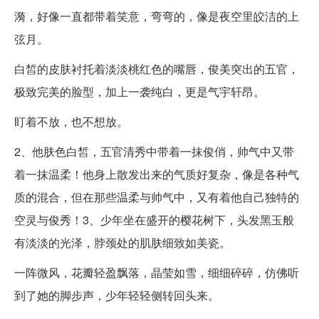
漪，好像一直都带着笑意，弯弯的，像是夜空里皎洁的上
弦月。
白皙的皮肤衬托着淡淡桃红色的嘴唇，俊美突出的五官，
极致完美的脸型，加上一袭纯白，更是气宇轩昂。
盯着不放，也不想放。
2、他肤色白皙，五官清秀中带着一抹俊俏，帅气中又带
着一抹温柔！他身上散发出来的气质好复杂，像是各种气
质的混合，但在那些温柔与帅气中，又有着他自己独特的
空灵与俊秀！3、少年坐在盛开的樱花树下，头发黑玉般
有淡淡的光泽，脖颈处的肌肤细致如美瓷。
一阵微风，花瓣轻盈飘落，晶莹如雪，细细碎碎，仿佛听
到了她的脚步声，少年轻轻侧转回头来。