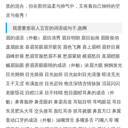
质的混合，但在那些温柔与帅气中，又有着自己独特的空
灵与俊秀！
我需要形容人五官的词语或句子,急啊
眉的成语（外貌）眉目清秀 眉目明朗 眉目如画 眉眼俊俏
庞眉皓发 喜眉笑眼眉开眼笑 眉色飞舞 喜上眉梢 眉舒目展
眉峰舒展 愁眉苦脸愁眉不展 愁眉紧锁 横眉怒目 直眉瞪眼
贼眉鼠眼 挤眉弄眼眼睛的成语（外貌）浓眉大眼 炯炯发光
目光炯炯 目光烁烁 目光如炬 目光如剑目光清澈 暗淡无光
又干又涩 布满血丝 目光迟钝 饱含深情含情脉脉 泪花闪闪
老眼昏花 目瞪口呆 目不转睛 怒目圆瞪耳鼻的成语（外
貌）鼻青脸肿 鼻歪眼斜 鼻梁高耸 耳聪目明 耳鸣眼花 耳目
失灵肥头大耳 交头接耳 面红耳赤 抓耳挠腮 鼻直方口 鼻翼
翕动口牙的成语（外貌）油嘴滑舌 多嘴多舌 巧嘴八哥 嘴