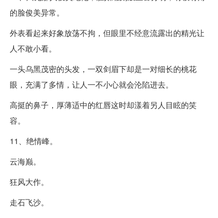
的脸俊美异常。
外表看起来好象放荡不拘，但眼里不经意流露出的精光让
人不敢小看。
一头乌黑茂密的头发，一双剑眉下却是一对细长的桃花
眼，充满了多情，让人一不小心就会沦陷进去。
高挺的鼻子，厚薄适中的红唇这时却漾着另人目眩的笑
容。
11、绝情峰。
云海巅。
狂风大作。
走石飞沙。