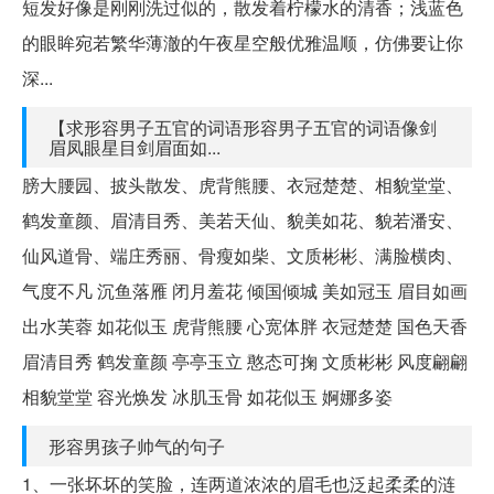
短发好像是刚刚洗过似的，散发着柠檬水的清香；浅蓝色
的眼眸宛若繁华薄澈的午夜星空般优雅温顺，仿佛要让你
深...
【求形容男子五官的词语形容男子五官的词语像剑
眉凤眼星目剑眉面如...
膀大腰园、披头散发、虎背熊腰、衣冠楚楚、相貌堂堂、
鹤发童颜、眉清目秀、美若天仙、貌美如花、貌若潘安、
仙风道骨、端庄秀丽、骨瘦如柴、文质彬彬、满脸横肉、
气度不凡 沉鱼落雁 闭月羞花 倾国倾城 美如冠玉 眉目如画
出水芙蓉 如花似玉 虎背熊腰 心宽体胖 衣冠楚楚 国色天香
眉清目秀 鹤发童颜 亭亭玉立 憨态可掬 文质彬彬 风度翩翩
相貌堂堂 容光焕发 冰肌玉骨 如花似玉 婀娜多姿
形容男孩子帅气的句子
1、一张坏坏的笑脸，连两道浓浓的眉毛也泛起柔柔的涟