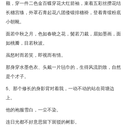
额，穿一件二色金百蝶穿花大红箭袖，束着五彩丝攒花结
长穗宫绦，外罩石青起花八团倭锻排穗褂，登着青缎粉底
小朝靴。
面若中秋之月，色如春晓之花，鬓若刀裁，眉如墨画，面
如桃瓣，目若秋波。
虽怒时而若笑，即视而有情。
那身穿水墨色衣、头戴一片毡巾的，生得风流韵致，自然
是个才子。
5、那个修长的身影背对着我，一动不动的站在荷塘边
上。
他的袍服雪白，一尘不染。
连日光都不好意思留下斑驳的树影。