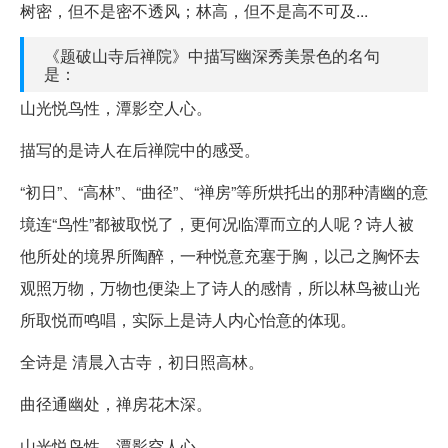
树密，但不是密不透风；林高，但不是高不可及...
《题破山寺后禅院》中描写幽深秀美景色的名句
是：
山光悦鸟性，潭影空人心。
描写的是诗人在后禅院中的感受。
“初日”、“高林”、“曲径”、“禅房”等所烘托出的那种清幽的意
境连“鸟性”都被取悦了，更何况临潭而立的人呢？诗人被
他所处的境界所陶醉，一种悦意充塞于胸，以己之胸怀去
观照万物，万物也便染上了诗人的感情，所以林鸟被山光
所取悦而鸣唱，实际上是诗人内心怡意的体现。
全诗是 清晨入古寺，初日照高林。
曲径通幽处，禅房花木深。
山光悦鸟性，潭影空人心。