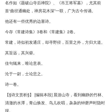
名作如《题破山寺后禅院》、《吊王将军墓》，尤其前
首“曲径通幽处，禅房花木深”一联，广为古今传诵。
他还有一些优秀的边塞诗。
今存《常建诗集》3卷和《常建集》2卷。
常建，诗似初发通庄，却寻野径，百里之外，方归大道。
其旨远，其兴僻。
佳句辄来，唯论意表。
沦于一尉，士论悲之。
诗一卷。
【§诗文赏析§】 [编辑本段] 晨游山寺，看到幽静的竹林、
清澈的水潭，青山焕发、鸟儿欢唱，袅袅的钟磬声时隐时
现。