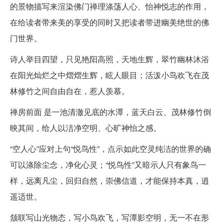
的景物描写来渲染佛门禅理涤荡人心、怡神悦志的作用，
在给读者带来美的享受的同时又把读者带进幽美绝世的佛
门世界。
诗人举目四望，只见艳阳高照，天地生辉，翠竹幽林沐浴
在阳光灿烂之中熠熠生辉，眩人眼目；活泼小鸟欢飞在茂
林修竹之间自由自在，惹人羡慕。
禅房前面 是一池清澈见底的水潭，蓝天白云、茂林修竹倒
映其间，给人以洁净空明、心旷神怡之感。
“空人心”应对上句“悦鸟性”，点示如此空灵纯洁的世界的确
可以涤除尘念，净化心灵；“悦鸟性”又暗示人只有象鸟一
样，远离凡尘，回归自然，崇佛信道，才能保持本真，逍
遥适世。
颔联写山光物态，写小鸟欢飞，写潭影空明，无一不在形