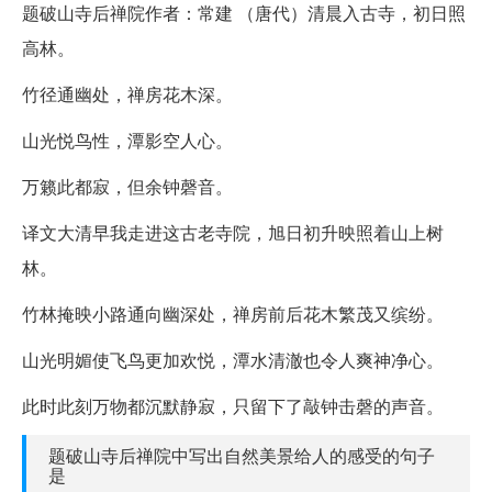
题破山寺后禅院作者：常建 （唐代）清晨入古寺，初日照
高林。
竹径通幽处，禅房花木深。
山光悦鸟性，潭影空人心。
万籁此都寂，但余钟磬音。
译文大清早我走进这古老寺院，旭日初升映照着山上树
林。
竹林掩映小路通向幽深处，禅房前后花木繁茂又缤纷。
山光明媚使飞鸟更加欢悦，潭水清澈也令人爽神净心。
此时此刻万物都沉默静寂，只留下了敲钟击磬的声音。
题破山寺后禅院中写出自然美景给人的感受的句子
是