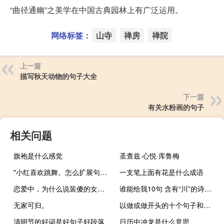
“曲径通幽”之美学在中国古典园林上有广泛运用。
网络标签：
山寺
禅房
禅院
上一篇
描写秋天动物的句子大全
下一篇
有关水粉画的句子
相关问题
旗袍是什么感觉
圣查兹·心悦·库鲁梅
"小红喜欢跳舞。怎么扩展句子？
一支笔上面有花是什么成语
恋爱中，为什么说装傻的女人是聪明的女人
谁能给我10句 含有“川”的诗句 谢谢
无家可归。
以做或做开头的十个句子和答案
清明节的好词是好句子好段落
日历中冲龙是什么意思