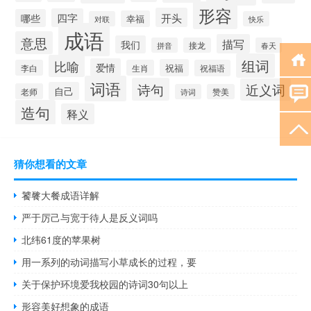
形容
开头
四字
哪些
幸福
对联
快乐
成语
意思
描写
我们
拼音
接龙
春天
组词
比喻
爱情
祝福
李白
生肖
祝福语
词语
诗句
近义词
自己
老师
诗词
赞美
造句
释义
猜你想看的文章
饕餮大餐成语详解
严于厉己与宽于待人是反义词吗
北纬61度的苹果树
用一系列的动词描写小草成长的过程，要
关于保护环境爱我校园的诗词30句以上
形容美好想象的成语