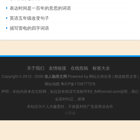
表达时间是一百年的意思的词语
英语五年级改变句子
描写雷电的四字词语
关于我们
友情链接
在线投稿
标签大全
Copyright © 2012 - 2026
老人咖美文网
Powered by
网站分类目录
|
精选推荐文章
|
网站地图
粤ICP备17087772号
声明：本站内容来自互联网，如信息有错误可发邮件到f_fb#foxmail.com说明，我们
会及时纠正，谢谢
本站仅为个人兴趣爱好，不接盈利性广告及商业合作
小男孩