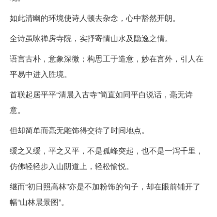
如此清幽的环境使诗人顿去杂念，心中豁然开朗。
全诗虽咏禅房寺院，实抒寄情山水及隐逸之情。
语言古朴，意象深微；构思工于造意，妙在言外，引人在
平易中进入胜境。
首联起居平平“清晨入古寺”简直如同平白说话，毫无诗
意。
但却简单而毫无雕饰得交待了时间地点。
缓之又缓，平之又平，不是孤峰突起，也不是一泻千里，
仿佛轻轻步入山阴道上，轻松愉悦。
继而“初日照高林”亦是不加粉饰的句子，却在眼前铺开了
幅“山林晨景图”。