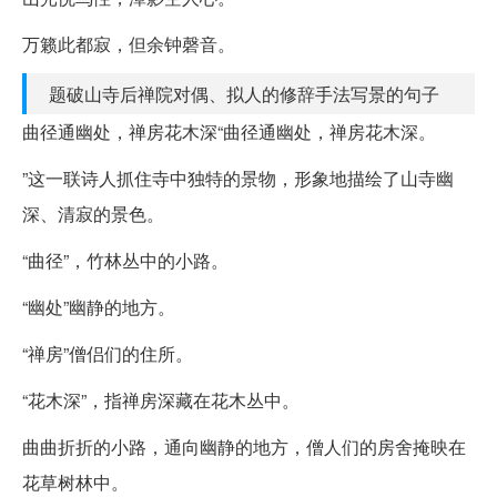
万籁此都寂，但余钟磬音。
题破山寺后禅院对偶、拟人的修辞手法写景的句子
曲径通幽处，禅房花木深“曲径通幽处，禅房花木深。
”这一联诗人抓住寺中独特的景物，形象地描绘了山寺幽
深、清寂的景色。
“曲径”，竹林丛中的小路。
“幽处”幽静的地方。
“禅房”僧侣们的住所。
“花木深”，指禅房深藏在花木丛中。
曲曲折折的小路，通向幽静的地方，僧人们的房舍掩映在
花草树林中。