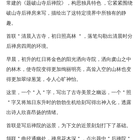
常建的《题破山寺后禅院》，构思独具特色 ，它紧紧围绕
破山寺后禅房来写，描绘出了这特定境界中所独有的静
趣。
首联＂清晨入古寺，初日照高林 ＂，落笔勾勒出清晨时分
后禅房四周的环境。
早晨，初升的红日将金色的阳光洒向寺院，洒向虞山之中
的林木，使寺院变得更加绚丽明亮，高耸入空的山林也变
得更加翠绿葱茏，令人心旷神怡。
这里，一个＂入＂字，写出了古寺美景之幽远，一个＂照
＂字又将旭日东升时的勃勃生机给刻写得出神入化，透露
出诗人欣喜昂扬的情绪。
首联是写后禅院的远景，为下文的近景刻划打下了基础。
颔联＂曲径通幽处，禅房花木深＂，点出题中＂后禅院＂