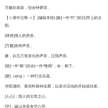
万籁此俱寂，但余钟磬音。
【☆课中注释 ☆】 [编辑本段] [曲]一作“竹” [初日]早上的太
阳。
[禅房]僧人的房舍。
[万籁]各种声音。
籁，从孔穴里发出的声音，泛指声音。
[俱]一作“都” [但余]一作“惟闻”，余：剩下。
[磬]（qìng ）一种打击乐器。
寺院诵经、斋供时敲钟击磬，以表示活动的开始或结束。
[人心]：指人的尘世之心。
[空]：破山寺里有空心亭。