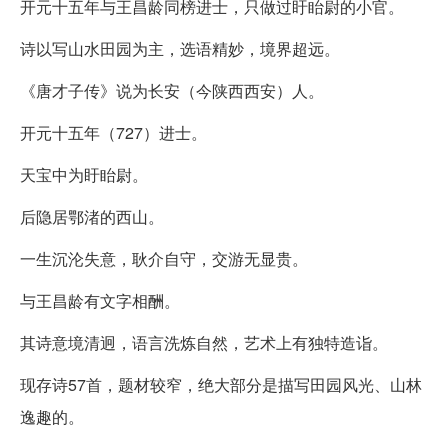
开元十五年与王昌龄同榜进士，只做过盱眙尉的小官。
诗以写山水田园为主，选语精妙，境界超远。
《唐才子传》说为长安（今陕西西安）人。
开元十五年（727）进士。
天宝中为盱眙尉。
后隐居鄂渚的西山。
一生沉沦失意，耿介自守，交游无显贵。
与王昌龄有文字相酬。
其诗意境清迥，语言洗炼自然，艺术上有独特造诣。
现存诗57首，题材较窄，绝大部分是描写田园风光、山林
逸趣的。