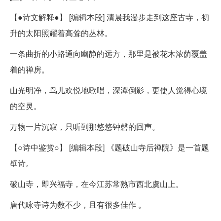
【●诗文解释●】 [编辑本段] 清晨我漫步走到这座古寺，初
升的太阳照耀着高耸的丛林。
一条曲折的小路通向幽静的远方，那里是被花木浓荫覆盖
着的禅房。
山光明净，鸟儿欢悦地歌唱，深潭倒影，更使人觉得心境
的空灵。
万物一片沉寂，只听到那悠悠钟磬的回声。
【○诗中鉴赏○】 [编辑本段] 《题破山寺后禅院》是一首题
壁诗。
破山寺，即兴福寺，在今江苏常熟市西北虞山上。
唐代咏寺诗为数不少，且有很多佳作 。