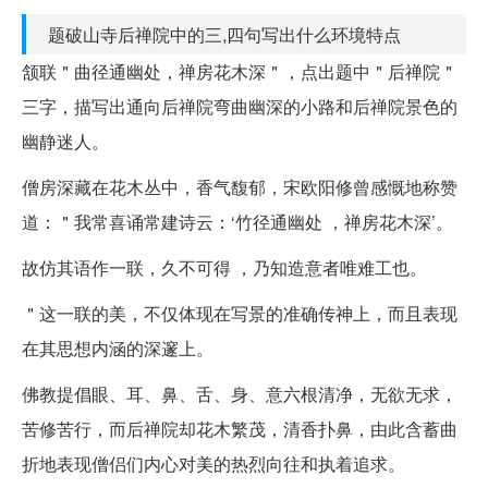
题破山寺后禅院中的三,四句写出什么环境特点
颔联＂曲径通幽处，禅房花木深＂，点出题中＂后禅院＂
三字，描写出通向后禅院弯曲幽深的小路和后禅院景色的
幽静迷人。
僧房深藏在花木丛中，香气馥郁，宋欧阳修曾感慨地称赞
道：＂我常喜诵常建诗云：‘竹径通幽处 ，禅房花木深’。
故仿其语作一联，久不可得 ，乃知造意者唯难工也。
＂这一联的美，不仅体现在写景的准确传神上，而且表现
在其思想内涵的深邃上。
佛教提倡眼、耳、鼻、舌、身、意六根清净，无欲无求，
苦修苦行，而后禅院却花木繁茂，清香扑鼻，由此含蓄曲
折地表现僧侣们内心对美的热烈向往和执着追求。