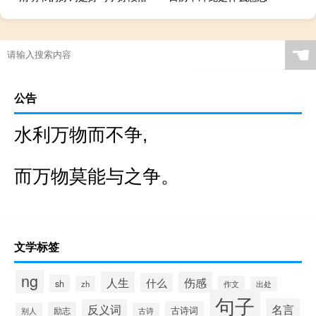
☚
公告
水利万物而不争,
而万物莫能与之争。
文学标签
ng
人生
伤感
什么
sh
zh
作文
出处
句子
名言
反义词
古诗词
励志
别人
古诗