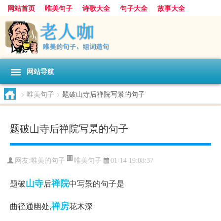
网站首页
唯美句子
诗歌大全
句子大全
故事大全
人生感悟
其他美文
美文欣赏
伤感文字
散文随笔
感人故事
句子分类
网站导航
>
唯美句子
>
题破山寺后禅院写景的句子
题破山寺后禅院写景的句子
唯美句子
网友:
唯美的句子
01-14 19:08:37
山寺
禅院
题破
后
中写景的句子是
禅房
曲径通幽处,
花木深