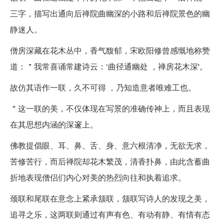
三字，描写出通向后禅院曲幽深的小路和后禅院景色的幽
静迷人。
僧房深藏在花木丛中，香气馥郁，宋欧阳修曾感慨地称赞
道：＂我常喜诵常建诗云：‘曲径通幽处 ，禅房花木深'。
故仿其语作一联，久不可得 ，乃知造意者唯难工也。
＂这一联的美，不仅体现在写景的准确传神上，而且表现
在其思想内涵的深邃上。
佛教提倡眼、耳、鼻、舌、身、意六根清净，无欲无求，
苦修苦行，而后禅院却花木繁茂，清香扑鼻，由此含蓄曲
折地表现僧侣们内心对美的热烈向往和执着追求。
颈联和尾联在意念上紧承颔联，颔联写诗人的发现之美，
追寻之乐，这两联则通过有声有色、有动有静、有情有态