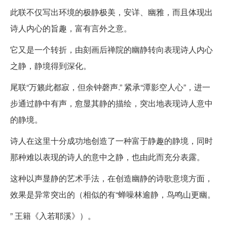
此联不仅写出环境的极静极美，安详、幽雅，而且体现出
诗人内心的旨趣，富有言外之意。
它又是一个转折，由刻画后禅院的幽静转向表现诗人内心
之静，静境得到深化。
尾联“万籁此都寂，但余钟磬声.” 紧承“潭影空人心”，进一
步通过静中有声，愈显其静的描绘，突出地表现诗人意中
的静境。
诗人在这里十分成功地创造了一种富于静趣的静境，同时
那种难以表现的诗人的意中之静，也由此而充分表露。
这种以声显静的艺术手法，在创造幽静的诗歌意境方面，
效果是异常突出的（相似的有“蝉噪林逾静，鸟鸣山更幽。
” 王籍《入若耶溪》）。