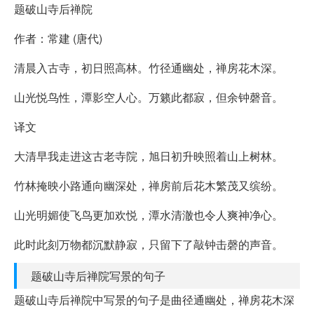
题破山寺后禅院
作者：常建 (唐代)
清晨入古寺，初日照高林。竹径通幽处，禅房花木深。
山光悦鸟性，潭影空人心。万籁此都寂，但余钟磬音。
译文
大清早我走进这古老寺院，旭日初升映照着山上树林。
竹林掩映小路通向幽深处，禅房前后花木繁茂又缤纷。
山光明媚使飞鸟更加欢悦，潭水清澈也令人爽神净心。
此时此刻万物都沉默静寂，只留下了敲钟击磬的声音。
题破山寺后禅院写景的句子
题破山寺后禅院中写景的句子是曲径通幽处，禅房花木深