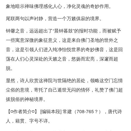
象地暗示禅味佛理感化人心，净化灵魂的奇妙作用。
尾联两句以声衬静，营造一个万籁俱寂的境界。
钟馨之音，远远超出了“晨钟暮鼓”的报时功能，而被赋予
一些寓意深微的象征意义，这是来自佛门圣地的世外之
音，这是引领人们进入纯净怡悦世界的奇妙佛音，这是回
荡在人们心灵深处的天籁之音，悠扬而宏亮，深邃而超
脱。
显然，诗人欣赏这禅院与世隔绝的居处，领略这空门忘情
尘俗的意境，寄托了自己遁世无闷的情怀，礼赞了佛门超
拔脱俗的神秘境界。
【¤作者简介¤】 [编辑本段] 常建（708-765？），唐代诗
人，籍贯、字号不详。