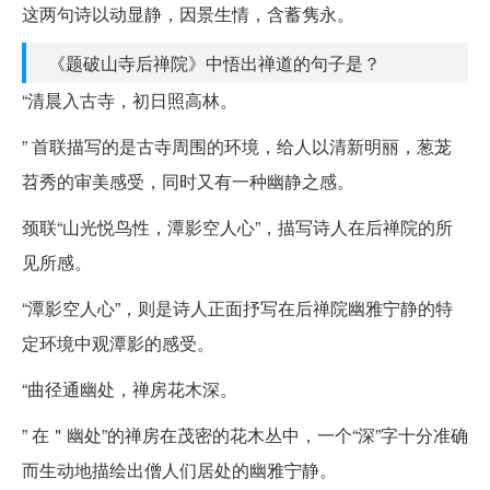
这两句诗以动显静，因景生情，含蓄隽永。
《题破山寺后禅院》中悟出禅道的句子是？
“清晨入古寺，初日照高林。
” 首联描写的是古寺周围的环境，给人以清新明丽，葱茏
苕秀的审美感受，同时又有一种幽静之感。
颈联“山光悦鸟性，潭影空人心”，描写诗人在后禅院的所
见所感。
“潭影空人心”，则是诗人正面抒写在后禅院幽雅宁静的特
定环境中观潭影的感受。
“曲径通幽处，禅房花木深。
” 在＂幽处”的禅房在茂密的花木丛中，一个“深”字十分准确
而生动地描绘出僧人们居处的幽雅宁静。