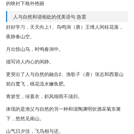
的映衬下格外艳丽
人与自然和谐相处的优美语句 急需
好好学习，天天向上1、鸟鸣涧（唐）王维人闲桂花落，
夜静春山空。
月出惊山鸟，时鸣春涧中。
描写诗人内心的闲静。
更突出了人与自然的融合2、渔歌子（唐）张志和西塞山
前白鹭飞，桃花流水鳜鱼肥。
青箬笠，绿蓑衣，斜风细雨不须归。
体现的是渔父与自然的另一种和谐陶渊明饮酒采菊东篱
下，悠然见南山。
山气日夕佳，飞鸟相与还。