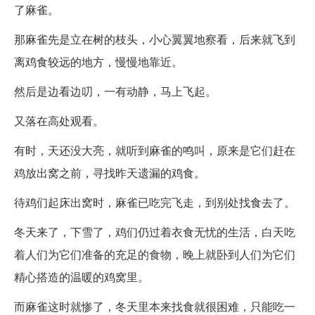
了麻雀。
那麻雀先是立在树的枝头，小心翼翼地察看，后来就飞到
离鸡食较远的地方，慢慢地靠近。
然后是边看边叨，一有动静，马上飞起。
又落在高处观看。
有时，天还没大亮，就听到麻雀的鸣叫，原来是它们赶在
鸡放出窝之前，寻找昨天遗漏的鸡食。
待鸡们起床出窝时，麻雀已吃完飞走，到别处找食去了。
冬天来了，下雪了，鸡们仍过着衣食无忧的生活，白天吃
着人们为它们准备的充足的食物，晚上就卧到人们为它们
精心搭造的温暖的鸡窝里。
而麻雀这时就惨了，冬天里本来找食就很困难，只能吃一