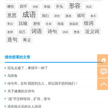
形容
开头
四字
哪些
幸福
对联
快乐
成语
意思
描写
我们
拼音
接龙
春天
组词
比喻
爱情
祝福
李白
生肖
祝福语
词语
诗句
近义词
自己
老师
诗词
赞美
造句
释义
猜你想看的文章
回头太难了，事情不一样了
鸟和鱼
绿兮Xi，女Xi 我想到古人，所以我不想到他们！
关于健康的古诗句
“战”字怎样组词，扩词，造句
求庆祝元旦的古人诗词