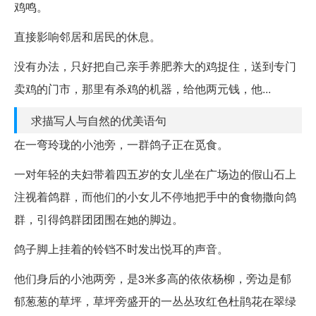
鸡鸣。
直接影响邻居和居民的休息。
没有办法，只好把自己亲手养肥养大的鸡捉住，送到专门
卖鸡的门市，那里有杀鸡的机器，给他两元钱，他...
求描写人与自然的优美语句
在一弯玲珑的小池旁，一群鸽子正在觅食。
一对年轻的夫妇带着四五岁的女儿坐在广场边的假山石上
注视着鸽群，而他们的小女儿不停地把手中的食物撒向鸽
群，引得鸽群团团围在她的脚边。
鸽子脚上挂着的铃铛不时发出悦耳的声音。
他们身后的小池两旁，是3米多高的依依杨柳，旁边是郁
郁葱葱的草坪，草坪旁盛开的一丛丛玫红色杜鹃花在翠绿