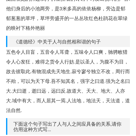
他们身后的小池两旁，是3米多高的依依杨柳，旁边是郁
郁葱葱的草坪，草坪旁盛开的一丛丛玫红色杜鹃花在翠绿
的映衬下格外艳丽
《道德经》中关于人与自然相和谐的句子
五色令人目盲，五音令人耳聋，五味令人口爽，驰骋畋猎
令人心发狂，难得之货令人行妨.是以圣人，为腹不为目，
故去彼取此.有物混成先天地生.寂兮寥兮独立不改，周行而
不殆，可以为天下母.吾不知其名，强字之曰道.强为之名曰
大.大曰逝，逝曰远，远曰反.故道大、天大、地大、人亦
大.域中有大，而人居其一焉.人法地，地法天，天法道，道
法自然.
下面这个句子写出了人与人之间应具备的关系,请你
仿用这种方式写...