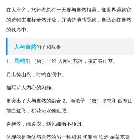
在大海旁，旅行者总有一天要与自然相遇，像世界遇到它
的造物主那样全然开放，并清楚地感受到，自己正在自然
的秩序中。
人与自然
句子和故事
鸟鸣
1、
涧 （唐）王维 人闲桂花落，夜静春山空。
月出惊山鸟，时鸣春涧中。
描写诗人内心的闲静。
更突出了人与自然的融合 2、渔歌子 （唐）张志和 西塞山
前白鹭飞，桃花流水鳜鱼肥。
青箬笠，绿蓑衣，斜风细雨不须归。
体现的是渔父与自然的另一种和谐 陶渊明 饮酒 采菊东篱