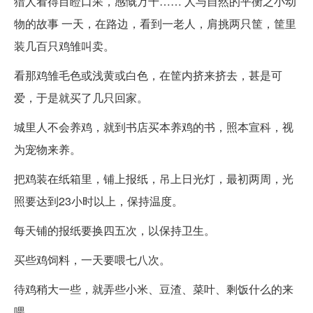
猎人看得目瞪口呆，感慨万千…… 人与自然的平衡之小动
物的故事 一天，在路边，看到一老人，肩挑两只筐，筐里
装几百只鸡雏叫卖。
看那鸡雏毛色或浅黄或白色，在筐内挤来挤去，甚是可
爱，于是就买了几只回家。
城里人不会养鸡，就到书店买本养鸡的书，照本宣科，视
为宠物来养。
把鸡装在纸箱里，铺上报纸，吊上日光灯，最初两周，光
照要达到23小时以上，保持温度。
每天铺的报纸要换四五次，以保持卫生。
买些鸡饲料，一天要喂七八次。
待鸡稍大一些，就弄些小米、豆渣、菜叶、剩饭什么的来
喂。