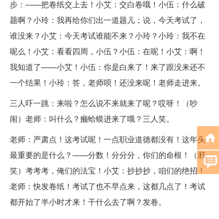
步：——把卷纸交上去！小艾：交白卷哦！小伍：什么破
题啊？小玲：我再给你们出一道题儿；说，今天考试了，
谁没来？小艾：今天考试谁能不来？小玲？小玲：我不在
呢么！小艾：看看四周，小伍？小伍：在呢！小艾：啊！
我知道了——小艾！小伍：你是白来了！来了跟没来还不
一个结果！小玲：答，老师呗！还没来呢！老师走进来。
三人吓一跳：来啦？怎么说不来就来了呢？哎呀！（吵
闹）老师：叫什么？癞蛤蟆进来了哦？三人笑。
老师：严肃点！这考试呢！一点职业道德都没有！这年头
最重要的是什么？——分数！分分分，你们的命根！（邪
笑）考考考，俺们的法宝！小艾：抄抄抄，咱们的绝招！
老师：快发卷纸！考试了也不早点来，这都几点了！考试
都开始了半小时才来！干什么去了啊？发卷。