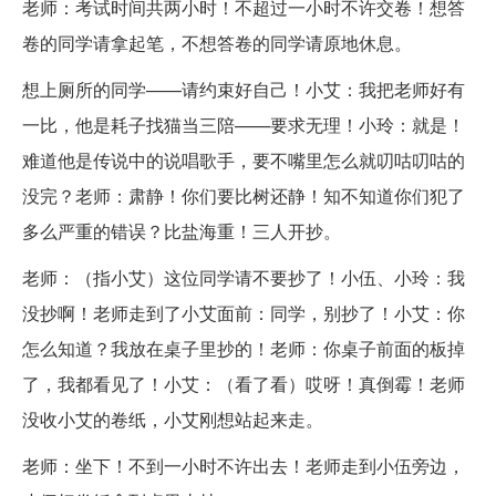
老师：考试时间共两小时！不超过一小时不许交卷！想答
卷的同学请拿起笔，不想答卷的同学请原地休息。
想上厕所的同学——请约束好自己！小艾：我把老师好有
一比，他是耗子找猫当三陪——要求无理！小玲：就是！
难道他是传说中的说唱歌手，要不嘴里怎么就叨咕叨咕的
没完？老师：肃静！你们要比树还静！知不知道你们犯了
多么严重的错误？比盐海重！三人开抄。
老师：（指小艾）这位同学请不要抄了！小伍、小玲：我
没抄啊！老师走到了小艾面前：同学，别抄了！小艾：你
怎么知道？我放在桌子里抄的！老师：你桌子前面的板掉
了，我都看见了！小艾：（看了看）哎呀！真倒霉！老师
没收小艾的卷纸，小艾刚想站起来走。
老师：坐下！不到一小时不许出去！老师走到小伍旁边，