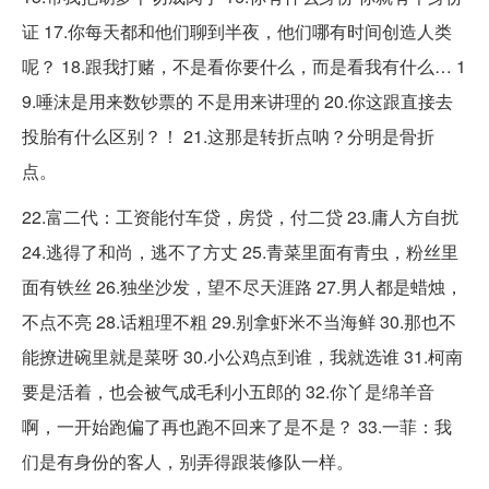
证 17.你每天都和他们聊到半夜，他们哪有时间创造人类
呢？ 18.跟我打赌，不是看你要什么，而是看我有什么… 1
9.唾沫是用来数钞票的 不是用来讲理的 20.你这跟直接去
投胎有什么区别？！ 21.这那是转折点呐？分明是骨折
点。
22.富二代：工资能付车贷，房贷，付二贷 23.庸人方自扰
24.逃得了和尚，逃不了方丈 25.青菜里面有青虫，粉丝里
面有铁丝 26.独坐沙发，望不尽天涯路 27.男人都是蜡烛，
不点不亮 28.话粗理不粗 29.别拿虾米不当海鲜 30.那也不
能撩进碗里就是菜呀 30.小公鸡点到谁，我就选谁 31.柯南
要是活着，也会被气成毛利小五郎的 32.你丫是绵羊音
啊，一开始跑偏了再也跑不回来了是不是？ 33.一菲：我
们是有身份的客人，别弄得跟装修队一样。