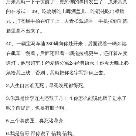
后来我就一下子惊醒了，更恐怖的事情发生了，原来我真
的在考试！ 39、吃烧饼吃出啤酒盖儿，吃馄饨吃出樟脑
丸，打苍蝇手拍在钉子上，去青松观烧香，手机掉到功德
箱里拿不出来了。
40、一辆宝马车速280码向你处开来，后面跟着一辆奔驰
在飙车，慢着，后面还跟着一辆拖拉机更牛，还打着左变
道灯，他想超车！@爱情公寓2--经典语录 1.你今天晚上必
须给我上线，否则，我就把你名字写到碑上去。
2.人生自古谁无死，早死晚死都得死。
3.你真是比李连杰还甄子丹！ 4.你怎么能说他脑子进水了
呢？前提是，也要有脑子啊。
5.三个臭皮匠，臭死诸葛亮。
6.我是曾哥 跟你说了 信我 信我。