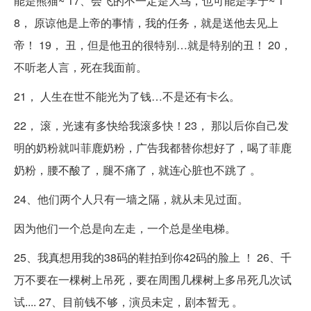
能是熊猫~ 17、会飞的不一定是大鸟，也可能是李宁~ 1
8， 原谅他是上帝的事情，我的任务，就是送他去见上
帝！ 19， 丑，但是他丑的很特别…就是特别的丑！ 20，
不听老人言，死在我面前。
21， 人生在世不能光为了钱…不是还有卡么。
22， 滚，光速有多快给我滚多快！23， 那以后你自己发
明的奶粉就叫菲鹿奶粉，广告我都替你想好了，喝了菲鹿
奶粉，腰不酸了，腿不痛了，就连心脏也不跳了 。
24、他们两个人只有一墙之隔，就从未见过面。
因为他们一个总是向左走，一个总是坐电梯。
25、我真想用我的38码的鞋拍到你42码的脸上 ！ 26、千
万不要在一棵树上吊死，要在周围几棵树上多吊死几次试
试.... 27、目前钱不够，演员未定，剧本暂无 。