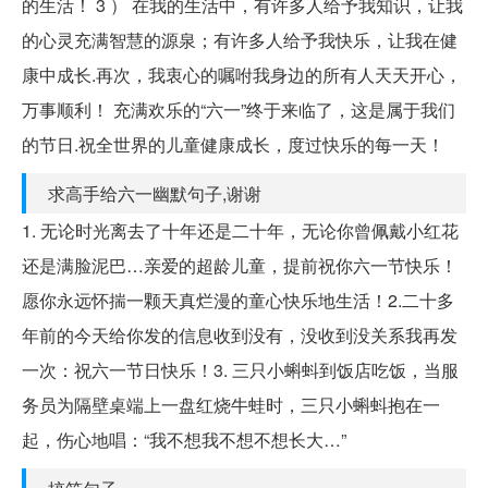
的生活！ 3 ） 在我的生活中，有许多人给予我知识，让我
的心灵充满智慧的源泉；有许多人给予我快乐，让我在健
康中成长.再次，我衷心的嘱咐我身边的所有人天天开心，
万事顺利！ 充满欢乐的“六一”终于来临了，这是属于我们
的节日.祝全世界的儿童健康成长，度过快乐的每一天！
求高手给六一幽默句子,谢谢
1. 无论时光离去了十年还是二十年，无论你曾佩戴小红花
还是满脸泥巴…亲爱的超龄儿童，提前祝你六一节快乐！
愿你永远怀揣一颗天真烂漫的童心快乐地生活！2.二十多
年前的今天给你发的信息收到没有，没收到没关系我再发
一次：祝六一节日快乐！3. 三只小蝌蚪到饭店吃饭，当服
务员为隔壁桌端上一盘红烧牛蛙时，三只小蝌蚪抱在一
起，伤心地唱：“我不想我不想不想长大…”