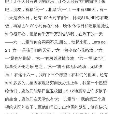
吧！让今天只有透明的欢乐，让今天只有“甜”的愉悦！来
吧，朋友，祝福“六一”，相聚“六一”！ 一年有365天，有一
百天是双休日，还有100天时节假日，除去816小时你在吃
饭，再减去3120小时你在午休、晚休.休假日和吃饭睡觉也
许你很开心，但是你千万千万别告诉我，在剩下的一天
——六一儿童节你会闷闷不乐.朋友，动起来吧，Let's go!
2 ）六一”是孩子们的天堂，“六一'将令你心花怒放；“六
一”是你的期望，“六一”你可以激情奔放，“六一”里你也可
以享受天伦之乐.总之，“六一”将令你无比激动，无比快
乐！ 在这个六一，我许下三个愿望：在我们的祖国，还有
许许多多的儿童因家境贫穷而没办法上学，我第一个愿望
给他们，愿他们能早日重返校园；5.12地震夺去许多孩子
的生命，愿他们在天堂也有“六一儿童节”；我的第三个愿
望给灾区的孩子，愿他们早日走出地震的阴影，健康快乐