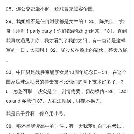
28、连公交都坐不起，还敢冒充黑客帝国。
29、我姐姐不是任何时候都是女生的！ 30、陈美佳：“帅
哥！帅哥！party!party！你们都给我high起来！” 31、直到
我再次遇见了你，我才看到了我的太阳，有一首诗是这样
写的：日，太阳啊！ 32、屁股长在脸上的家伙，整天放屁
。
33、中国男足战胜柬埔寨女足10周年纪念日~ 34、在这个
国家足球运动员的搏击技术比他们的脚下技术好多了... 3
5、忽悠可耻，诚实是金，剧情需要，切勿模仿~ 36、Ladi
es and 乡亲们 37、人在江湖飘，哪能不挨刀。
我是吕子乔啊，保命用小号。
38、那还是我读高中的时候，有一天我梦到自已在考试，