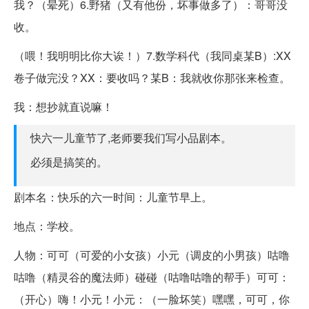
我？（晕死）6.野猪（又有他份，坏事做多了）：哥哥没
收。
（喂！我明明比你大诶！）7.数学科代（我同桌某B）:XX
卷子做完没？XX：要收吗？某B：我就收你那张来检查。
我：想抄就直说嘛！
快六一儿童节了,老师要我们写小品剧本。
必须是搞笑的。
剧本名：快乐的六一时间：儿童节早上。
地点：学校。
人物：可可（可爱的小女孩）小元（调皮的小男孩）咕噜
咕噜（精灵谷的魔法师）碰碰（咕噜咕噜的帮手）可可：
（开心）嗨！小元！小元：（一脸坏笑）嘿嘿，可可，你