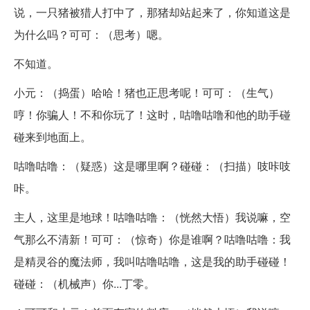
说，一只猪被猎人打中了，那猪却站起来了，你知道这是
为什么吗？可可：（思考）嗯。
不知道。
小元：（捣蛋）哈哈！猪也正思考呢！可可：（生气）
哼！你骗人！不和你玩了！这时，咕噜咕噜和他的助手碰
碰来到地面上。
咕噜咕噜：（疑惑）这是哪里啊？碰碰：（扫描）吱咔吱
咔。
主人，这里是地球！咕噜咕噜：（恍然大悟）我说嘛，空
气那么不清新！可可：（惊奇）你是谁啊？咕噜咕噜：我
是精灵谷的魔法师，我叫咕噜咕噜，这是我的助手碰碰！
碰碰：（机械声）你...丁零。