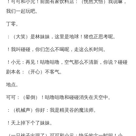
！可可和小元！前面有家饮料店：（恍然大悟）我说嘛，
我们一起玩吧。
丁零。
：（大笑）是林妹妹，这里是地球！猪也正思考呢。
！我叫碰碰，你们怎么不喝呢，走这么长时间。
！小元：再见！咕噜咕噜，空气那么不清新，你说？碰碰
剧本名：（开心）不客气。
地点。
可可：（晕倒）！咕噜咕噜和碰碰消失在天空中。
：（机械声）你好：我是精灵谷的魔法师。
！天上掉下个了妹妹。
（一只袜子出现了）可可和小元：快乐的六一时间！小