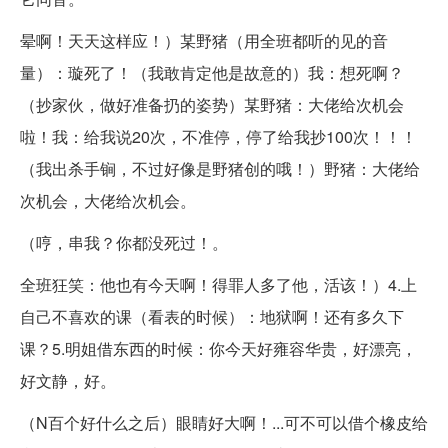
晕啊！天天这样应！）某野猪（用全班都听的见的音
量）：璇死了！（我敢肯定他是故意的）我：想死啊？
（抄家伙，做好准备扔的姿势）某野猪：大佬给次机会
啦！我：给我说20次，不准停，停了给我抄100次！！！
（我出杀手锏，不过好像是野猪创的哦！）野猪：大佬给
次机会，大佬给次机会。
（哼，串我？你都没死过！。
全班狂笑：他也有今天啊！得罪人多了他，活该！）4.上
自己不喜欢的课（看表的时候）：地狱啊！还有多久下
课？5.明姐借东西的时候：你今天好雍容华贵，好漂亮，
好文静，好。
（N百个好什么之后）眼睛好大啊！...可不可以借个橡皮给