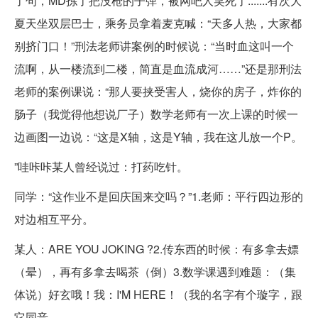
了句，MD拣了把没枪的子弹，被网吧人笑死了.......有次大
夏天坐双层巴士，乘务员拿着麦克喊：“天多人热，大家都
别挤门口！”刑法老师讲案例的时候说：“当时血这叫一个
流啊，从一楼流到二楼，简直是血流成河……”还是那刑法
老师的案例课说：“那人要挟受害人，烧你的房子，炸你的
肠子（我觉得他想说厂子）数学老师有一次上课的时候一
边画图一边说：“这是X轴，这是Y轴，我在这儿放一个P。
”哇咔咔某人曾经说过：打药吃针。
同学：“这作业不是回庆国来交吗？”1.老师：平行四边形的
对边相互平分。
某人：ARE YOU JOKING ?2.传东西的时候：有多拿去嫖
（晕），再有多拿去喝茶（倒）3.数学课遇到难题：（集
体说）好玄哦！我：I'M HERE！（我的名字有个璇字，跟
它同音。