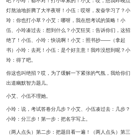
吧？小玲：都不对！打小草累的！小艾：哎，想我昨晚点
灯熬油地折腾了大半夜呀！小伍：哎呀，发奋学习了？小
玲：你也打小草？小艾：哪呀，我在想考试的策略！小
伍、小玲凑过去：想到什么？小艾狂笑：告诉你们，这招
绝了！小伍、小玲：快说啊！小艾：照书抄——（拿起
书）小玲：去死！小伍：是个好主意！我咋没想到呢？小
玲：得了吧。
你这也叫绝招？哎，为了缓解一下紧张的气氛，我给你们
出道幽默智力题儿。
小艾、小伍不理她。
小玲：说，考试答卷分几步？小艾、小伍凑过去：几步？
小玲：分三步！第一步：把名字写上。
（两人点头）第二步：把题目看一遍！（两人点头）第三