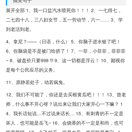
搞笑句子
展开全部 1、我一口盐汽水喷死你！！！ 2、一七得七，
二七四十八，三八妇女节，五一劳动节，六一…… 3、学
到老活到老。
4、拿尼？——（日语，什么） 5、你脑子进水银了吧！
6、你脑袋是不是被门给挤了！ 7、一菲，小菲菲，菲菲菲
~ 8、破盘价只要998 !!! 9、这一切都是浮云！ 10、鄙视你
是每个公民应尽的义务。
11、原静若处子，动若疯兔。
12、我们不可能了，你还是去买根黄瓜吧！！！ 13、曾老
师，什么事不开心呀？说出来让我们大家开心一下嘛？ 1
4、我长话短说…不过说来话长… 15、有刺青的不一定是
坏人，也可能是岳飞~ 16、会烧香的不一定是和尚，也可