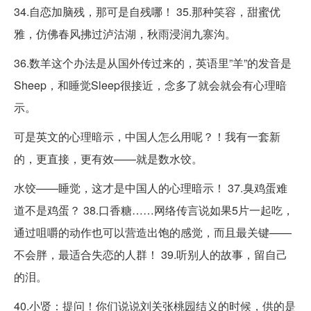
34.自恋加脑残，那可是自残哪！ 35.那种笑容，甜蜜优
雅，仿佛春风拂过泸沽湖，秋雨浸润九寨沟。
36.数羊这个办法是从国外传过来的，英语里”羊”的发音是
Sheep，和睡觉Sleep很接近，念多了就会就会有心理暗
示。
可是英文的心理暗示，中国人怎么用呢？！我有一套新
的，更直接，更有效——就是数水饺。
水饺——睡觉，这才是中国人的心理暗示！ 37.臭鸡蛋难
道不是鸡蛋？ 38.口香糖……网络传言说如果5片一起吃，
通过咀嚼的动作也可以营造出饱的感觉，而且最关键——
不会胖，最适合失恋的人群！ 39.听别人的故事，留自己
的泪。
40.小贤：提问！你们说说刘关张桃园结义的时候，供的是