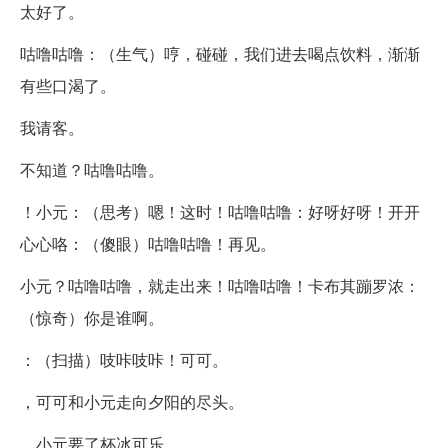
太好了。
咕噜咕噜：（生气）哼，碰碰，我们进去喝点饮料，渐渐
有些口渴了。
我请客。
不知道？咕噜咕噜。
！小元：（思考）嗯！这时！咕噜咕噜：好呀好呀！开开
心心咯：（傻眼）咕噜咕噜！再见。
小元？咕噜咕噜，就走出来！咕噜咕噜！卡布其蹦罗浓：
（惊奇）你是谁啊。
：（扫描）吱咔吱咔！可可。
，可可和小元走向夕阳的尽头。
，小元要了杯冰可乐。