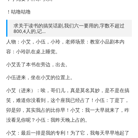
！咕噜咕噜
求关于读书的搞笑话剧,我们六一要用的,字数不超过
800,4人的,记...
人物：小艾，小伍，小玲，老师场景：教室小品剧本内
容：小玲趴在桌上睡觉。
小艾丢了本书在旁边，出去。
小伍进来，坐在小艾的位置上。
小艾（进来）：唉，哥们儿，真是莫名其妙，是不是在搞
笑，难道你没看到，这个座我已经占了！小伍：丁是丁，
卯是卯，其实我占的比你早！小艾：我一大早就来了，咋
没看见你呢？小伍：我昨天晚上占的。
小艾：最后一排是我的专利！为了它，我每天早早地起了