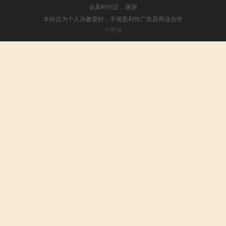
会及时纠正，谢谢
本站仅为个人兴趣爱好，不接盈利性广告及商业合作
小男孩