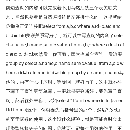
前边查询的内容可以先放着不用写然后找三个表关联关
系，当然也要看是自然连接还是左连接什么的，这里就给
你举例正常连接吧select from a,b,c where a.id=b.aid and
b.id=c.bid关联关系写好了，就可以在写查询的内容了sele
ct a.name,b.name,sum(c.value) from a,b,c where a.id=b.ai
d and b.id=c.bid然后，你再看，因为有聚合查询，后边要
group by select a.name,b.name,sum(c.value) from a,b,c w
here a.id=b.aid and b.id=c.bid group by a.name,b.name其
他的，再有什么排序啊，等等啊，就好写了，这里就不往
下写了子查询更简单写，主要就是要判断好，要先写子查
询，然后往外来套，比如select * from b where id in (selec
t id from a)这个，你就要先写括号里的那个，然后写外边
的至于函数的使用，这个没什么经验，就是可能有时会出
现类型转换等等的问题，你就要牢记每个函数的作用，不