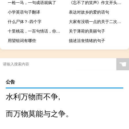
一枪一马，一句成语就疯了
《忘不了的笑声》作文开头结尾
小学英语句子翻译
表达对故乡的爱的语句
什么尸体？-四个字
大家有没萌一点的关于二次元的优美语句
十里桃花，一百句情话，你很难有疤痕。
关于薄荷的美丽句子
用望组词有哪些
描述沮丧情绪的句子
☚
公告
水利万物而不争,
而万物莫能与之争。