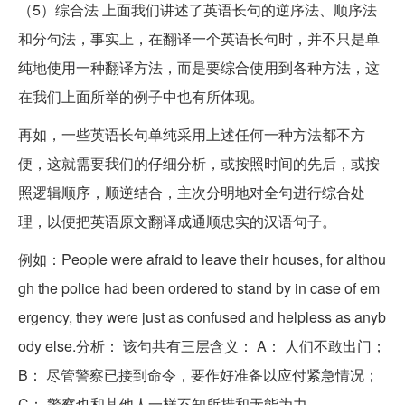
（5）综合法 上面我们讲述了英语长句的逆序法、顺序法
和分句法，事实上，在翻译一个英语长句时，并不只是单
纯地使用一种翻译方法，而是要综合使用到各种方法，这
在我们上面所举的例子中也有所体现。
再如，一些英语长句单纯采用上述任何一种方法都不方
便，这就需要我们的仔细分析，或按照时间的先后，或按
照逻辑顺序，顺逆结合，主次分明地对全句进行综合处
理，以便把英语原文翻译成通顺忠实的汉语句子。
例如：People were afraid to leave their houses, for althou
gh the police had been ordered to stand by in case of em
ergency, they were just as confused and helpless as anyb
ody else.分析： 该句共有三层含义： A： 人们不敢出门；
B： 尽管警察已接到命令，要作好准备以应付紧急情况；
C： 警察也和其他人一样不知所措和无能为力。