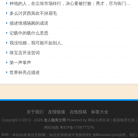
种地的人，在尘埃市场转行，决心要被打败；秀才，尽与衙门伎官司，遂入污
多么讨厌西风吹不掉眉毛
描述情感隔阂的成语
记载中的载什么意思
我没结婚，我可能不如别人。
珠宝店开业贺词
第一声掌声
世界杯亮点描述
关于我们
友情链接
在线投稿
标签大全
Copyright © 2012 - 2026
老人咖美文网
Powered by
网站分类目录
|
精选推荐文章
|
网站地图
粤ICP备17087772号
声明：本站内容来自互联网，如信息有错误可发邮件到f_fb#foxmail.com说明，我们