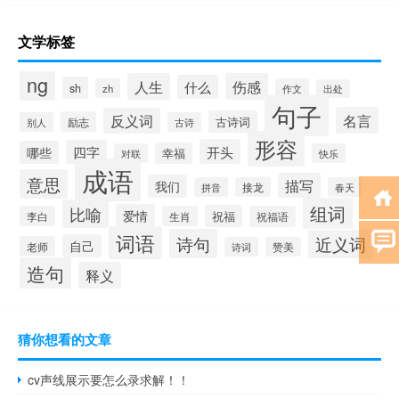
文学标签
ng
人生
伤感
什么
sh
zh
作文
出处
句子
名言
反义词
古诗词
励志
别人
古诗
形容
开头
四字
哪些
幸福
对联
快乐
成语
意思
描写
我们
拼音
接龙
春天
组词
比喻
爱情
祝福
李白
生肖
祝福语
词语
诗句
近义词
自己
老师
诗词
赞美
造句
释义
猜你想看的文章
cv声线展示要怎么录求解！！