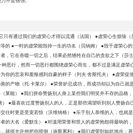
能力不是很强。
它只有通过我们的虚荣心才得以流通（法国） ●虚荣心生烦恼（美
等的 ●一时的虚荣能毁掉一生的功名（贝纳姆） ●毁于虚荣心
食者，它在吞噬一切之后，结果必然牺牲在自己的贪欲之下（莎士
是一种恶行，然而一切恶行都围绕虚荣心而生，都不过是满足虚荣
为你的悲哀和羞惭感到自豪的样子（列夫·舍斯托夫） ●虚荣促
善的产物（托·卡莱尔） ●荣誉妒忌成功，而成功却以为自己就是
外（莱能） ●我们拼命赞扬别人身上某些我们明笑并不存的品格
唐） ●最喜欢过度赞扬别人的人，正是那些渴望听到别人赞扬自
们交往时更是受宠若惊（沃维纳格） ●乐于别人恭维的人，也就
作者的大名（爱默生） ●对滥用荣誉和世人的虚荣抱怨得最响的
心，就得允许他把你驳倒（迪斯累利） ●我们虚荣到如此地步：