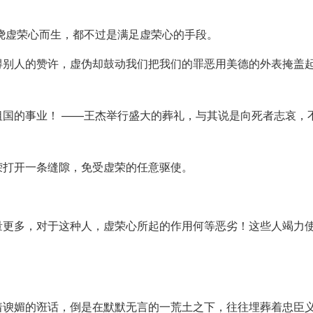
绕虚荣心而生，都不过是满足虚荣心的手段。
得别人的赞许，虚伪却鼓动我们把我们的罪恶用美德的外表掩盖
国的事业！ ——王杰举行盛大的葬礼，与其说是向死者志哀，
荣打开一条缝隙，免受虚荣的任意驱使。
量更多，对于这种人，虚荣心所起的作用何等恶劣！这些人竭力
着谀媚的诳话，倒是在默默无言的一荒土之下，往往埋葬着忠臣