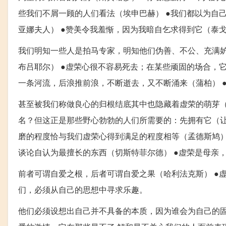
些我们不屑一顾的人们看法（埃申巴赫） ●我们都以为自
亚娜夫人） ●赞美令我羞惭，因为我暗自乞求得到它（泰戈
我们明知一些人是拍马专家，明知他们伪善、不公、充满
布吕耶尔） ●虚荣心很不容易死去；在某些顽固的场合，
一条河流，后浪推前浪，不断逝去，又不断涌来（蒲柏） 
甚至被我们称做良心的归根结底其中也隐藏着虚荣的萌芽（
名？但这正是那些野心勃勃的人们所需要的：先拥有它（让
磨的程度恰与我们虚荣心得到满足的程度相等（孟德斯鸠）
谈论自认为最擅长的东西（切斯特菲尔德） ●虚荣是母亲
前者可谓自爱之根，后者可谓自爱之果（哈利法克斯） ●虚
们，必须从自己的思想中寻求乐趣。
他们必须设想出自己并不具备的本质，因为谁会为自己的固