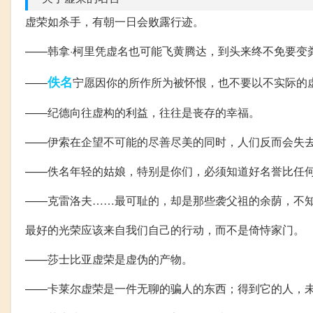
虚荣如杀手，有朝一日会败露行迹。
——韩拿·柯里凭虚名也可能飞黄腾达，到头来终不免要变
佚名
——
宁愿因你的所作所为被怀恨，也不要以不实际的
——纪德向往虚构的利益，往往是丧存的幸福。
——伊索在企望不可能的尽善尽美的同时，人们反而会失
——佚名年轻的姑娘，特别是你们，必须知道好名誉比任
——克雷洛夫……最可耻的，却是那些袭父祖的余荫，不
最好的光荣应该来自我们自己的行动，而不是倚恃家门。
——莎士比亚虚荣是虚伪的产物。
——卡莱尔虚荣是一件无聊的骗人的东西；得到它的人，