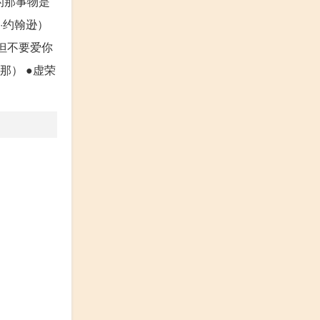
的那事物是
·约翰逊）
但不要爱你
那） ●虚荣