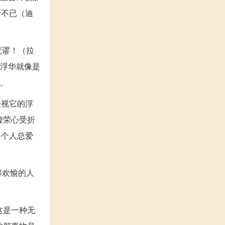
讶不已（迪
荒谬！（拉
荣浮华就像是
荣。
轻视它的浮
虚荣心受折
每个人总爱
得欢愉的人
这是一种无