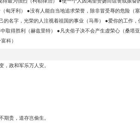
现得最为强烈（柯勒律治） ●使一个人因渴望赞扬而诅丧或振奋
（匈牙利） ●没有人能自当地追求荣誉，除非冒受辱的危险（塞
自己的名字，光荣的人注视着祖国的事业（马蒂） ●爱你的工作，
中取得胜利（赫兹里特） ●凡夫俗子决不会产生虚荣心（桑塔亚
什富科）
一变，政和军乐万人安。
适不期贵，道存岂偷生。