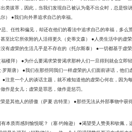
己出类拔萃，因此，当我们发现自己被认为毫不出众时，总是惊
尔） ●我们向外界追求自己的幸福。
妒忌、任性和偏见，却还在他们的看法中追求自己的幸福，多么
它甚至比它所依附的人活得更久（史蒂文森） ●人类生活中的虚
●没有虚荣的生活几乎是不存在的（托尔斯泰） ●一切都基于虚
福楼拜） ●为什么要渴求荣誉渴求那种人们一旦得到就会立即
·罗斯唐） ●我们在那些同我们一样虚荣的人们面前讲话，他们
 ●注意一个人的谈话主题，就不难知道他的虚荣心何在，因为
，做作是女儿；虚荣是罪恶，做作是惩罚。
荣是其他人的骄傲（萨夏·吉特里） ●那些无法从外部事物中获
有本质而感到愉悦呢？（塞·约翰逊） ●渴望受人赞美和钦佩，