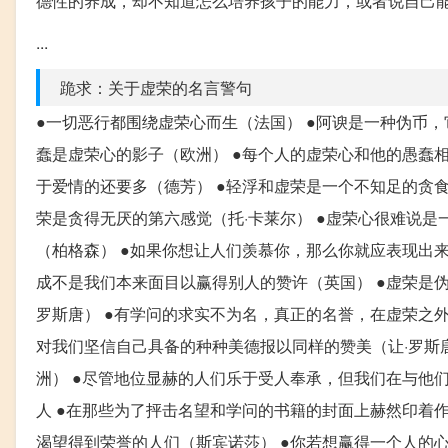
德性的养成，却不知道怎么培养孩子的能力，或者说自己
...
跪求：关于虚荣的名言警句
●一切恶行都围绕虚荣心而生（法国） ●阿谀是一种伪币，
蠢是虚荣心的影子（欧洲） ●每个人的虚荣心和他的愚蠢相
于爱情的还要多（德芳） ●轻浮和虚荣是一个不知足的贪
荣是贪得无厌的第六感觉（托·卡莱尔） ●虚荣心很难说
（柏格森） ●如果你想让人们羡慕你，那么你就应表现出来
成不是我们本来面目以赢得别人的赞许（英国） ●虚荣是伪
罗斯唐） ●有学问的求实不为名，真正的名誉，在虚荣之
对我们坚信自己具备的种种美德报以同样的赞美（让·罗斯
洲） ●尽管地位显赫的人们乐于受人奉承，但我们在与他
人 ●在那些为了抨击名望和学问的书籍的封面上赫然印着
渴望得到荣誉的人们（斯宾诺莎） ●你若想赢得一个人的