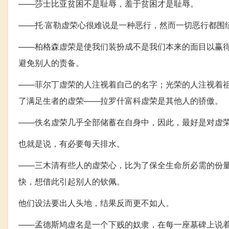
——莎士比亚贫困不是耻辱，羞于贫困才是耻辱。
——托·富勒虚荣心很难说是一种恶行，然而一切恶行都围
——柏格森虚荣是使我们装扮成不是我们本来的面目以赢
避免别人的责备。
——菲尔丁虚荣的人注视着自己的名字；光荣的人注视着祖
了满足生者的虚荣——拉罗什富科虚荣是其他人的骄傲。
——佚名虚荣几乎全部储蓄在自身中，因此，最好是对虚
也就是说，有必要每天排水。
——三木清有些人的虚荣心，比为了保全生命所必需的份
快，想借此引起别人的钦佩。
他们设法要出人头地，结果反而更不如人。
——孟德斯鸠虚名是一个下贱的奴隶，在每一座墓碑上说