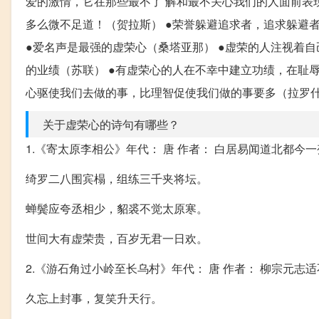
爱的激情，它在那些最不了 解和最不关心我们的人面前表
多么微不足道！（贺拉斯） ●荣誉躲避追求者，追求躲避者
●爱名声是最强的虚荣心（桑塔亚那） ●虚荣的人注视着
的业绩（苏联） ●有虚荣心的人在不幸中建立功绩，在耻辱
心驱使我们去做的事，比理智促使我们做的事要多（拉罗
关于虚荣心的诗句有哪些？
1.《寄太原李相公》年代： 唐 作者： 白居易闻道北都今
绮罗二八围宾榻，组练三千夹将坛。
蝉鬓应夸丞相少，貂裘不觉太原寒。
世间大有虚荣贵，百岁无君一日欢。
2.《游石角过小岭至长乌村》年代： 唐 作者： 柳宗元志
久忘上封事，复笑升天行。