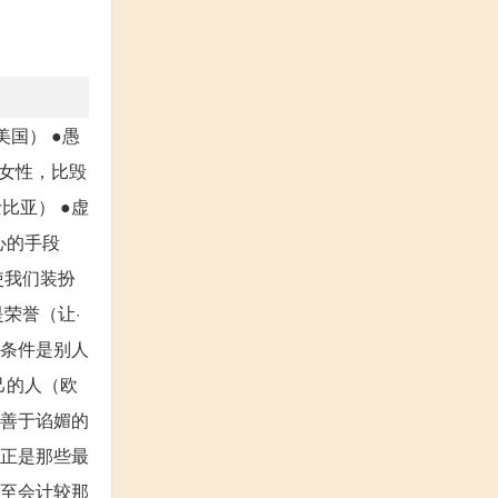
国） ●愚
的女性，比毁
比亚） ●虚
心的手段
使我们装扮
荣誉（让·
，条件是别人
己的人（欧
是善于谄媚的
，正是那些最
甚至会计较那