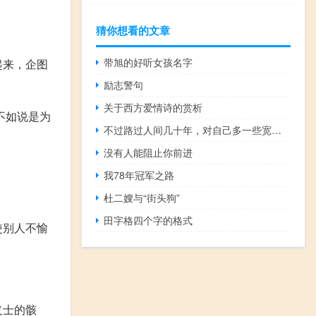
猜你想看的文章
带旭的好听女孩名字
起来，企图
励志警句
关于西方爱情诗的赏析
不如说是为
不过路过人间几十年，对自己多一些宽容吧
没有人能阻止你前进
我78年冠军之路
杜二嫂与“街头狗”
田字格四个字的格式
使别人不愉
义士的骸