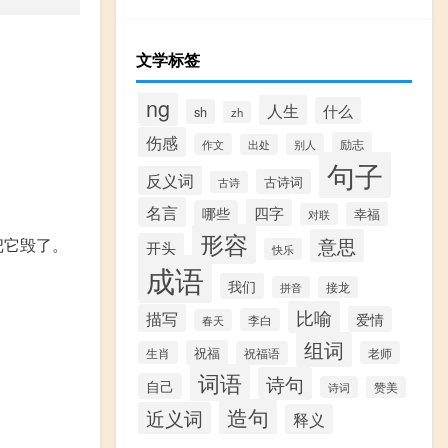
文学标签
ng
人生
什么
sh
zh
伤感
励志
作文
别人
出处
句子
反义词
古诗词
古诗
名言
四字
哪些
幸福
对联
形容
意思
把它毁了。
开头
快乐
成语
我们
拼音
接龙
比喻
描写
爱情
李白
春天
组词
祝福
生肖
祝福语
老师
词语
诗句
自己
诗词
赞美
造句
近义词
释义