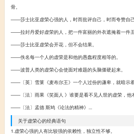
骨。
——莎士比亚虚荣心强的人，时而批评自己，时而夸赞自
——拉封丹爱好虚荣的人，把一件富丽的外衣遮掩着一件
——莎士比亚虚荣会开花，但不会结果。
——佚名每一个人的虚荣是和他的愚蠢程度相等的。
——波普人类的虚荣心会使面对难题的头脑僵硬起来。
——〔英〕雪莱《麦布尔王》一个人过份的谦卑，就暗示
——〔法〕雨果《笑面人 》谁要是看不见人世的虚荣，他
——〔法〕孟德 斯鸠《论法的精神》...
关于虚荣心的经典语句
1.虚荣心强的人有比较强的依赖性，独立性不够。