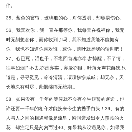
伴。
35、蓝色的窗帘，玻璃般的心，对你透明，却容易伤心。
36、我喜欢你，我一直在那等你，我每天在祝福你，我无
时无刻想念你，而你收到了吗，我不知道我能不能拥有
你，我也不知道你喜欢谁，或许，落叶就是我的转世吧！
37、心已死，泪也干，不堪回首魂亦牵.梦惊醒，不了情，
往事如烟挥不去.亦虚亦实，亦爱亦恨，叶落无声花自残.只
道是，寻寻觅觅，冷冷清清，凄凄惨惨戚戚；却无奈，天
长地久有时尽，此恨绵绵无绝期.。
38、如果没有一千年的等候就不会有今生短暂的邂逅，也
许还要一千年的相守才能换来今生的携手白头！39、有的
人与人之间的相遇就像是流星，瞬间迸发出令人羡慕的火
花，却注定只是匆匆而过40、如果我从没遇见你，如果我