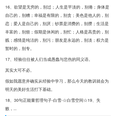
16、欲望是无穷的，别过；人生是平淡的，别倦；身体是
自己的，别糟；幸福是有限的，别贪；美色是他人的，别
恋；爱人是自己的，别厌；钞票是消费的，别攒；生活是
丰富的，别烦；假期是休闲的，别忙；人格是高贵的，别
贱；感情是纯洁的，别污；朋友是永远的，别淡；权力是
暂时的，别专。
17、经验往往被人们当成愚蠢与悲伤的同义语。
其实大可不必。
假如我愿意井确实从经验中学习，那么今天的教训就会为
明天的美好生活打下基础。
18、30句正能量哲理句子-白雪-☆白雪空间☆19、失
败，...