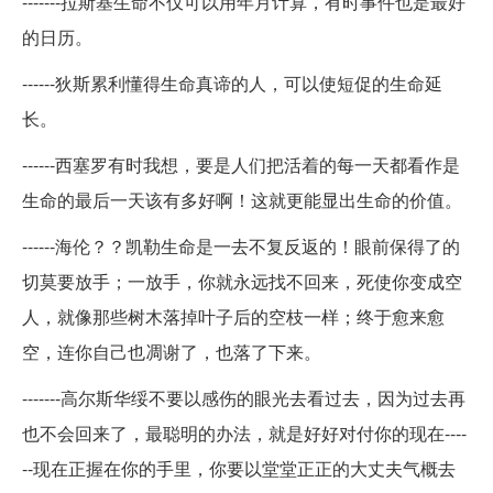
-------拉斯基生命不仅可以用年月计算，有时事件也是最好
的日历。
------狄斯累利懂得生命真谛的人，可以使短促的生命延
长。
------西塞罗有时我想，要是人们把活着的每一天都看作是
生命的最后一天该有多好啊！这就更能显出生命的价值。
------海伦？？凯勒生命是一去不复反返的！眼前保得了的
切莫要放手；一放手，你就永远找不回来，死使你变成空
人，就像那些树木落掉叶子后的空枝一样；终于愈来愈
空，连你自己也凋谢了，也落了下来。
-------高尔斯华绥不要以感伤的眼光去看过去，因为过去再
也不会回来了，最聪明的办法，就是好好对付你的现在----
--现在正握在你的手里，你要以堂堂正正的大丈夫气概去