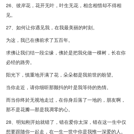
26、彼岸花，花开无叶，叶生无花，相念相惜却不得相
见。
27、如何让你遇见我，在我最美丽的时刻。
为这，我已在佛前求了五百年。
求佛让我们结一段尘缘，佛於是把我化做一棵树，长在你
必经的路旁。
阳光下，慎重地开满了花，朵朵都是我前世的盼望。
当你走近，请你细听那颤抖的叶是我等待的热情。
而当你终於无视地走过，在你身后落了一地的，朋友啊，
那不是花瓣—那是我凋零的心。
28、明知刚开始就错了，错在爱你太深，错在这一生中仅
想要跟随你一起走，在一生一世中你是我惟一深爱的人。