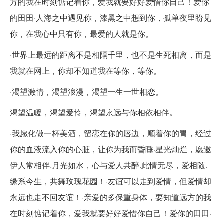
方的我在时刻惦记着你，爱我就要好好爱惜你自己！爱你
的田田·人海之中遇见你，漆黑之中想到你，孤单夜里盼见
你，在我心中只有你，最爱的人就是你。
·世界上最远的距离不是相隔千里，也不是生死相离，而是
我就在网上，你却不知道我在等你，等你。
·渴望激情，渴望浪漫，渴望一生一世相恋。
渴望温暖，渴望爱怜，渴望永远与你相依相伴。
·我愿化做一杯美酒，留恋在你的唇边，顺着你的胃，经过
你的血液流入你的心脏，让你为我而昏睡·星光灿烂，愿邀
伊人常相伴.月光如水，心与爱人共醉.此情无尽，爱相随.
缘系今生，共舞玫瑰花园！·友谊可以走到爱情，但爱情却
永远也走不回友谊！·亲爱的多保重身体，要知道远方的我
在时刻惦记着你，爱我就要好好爱惜你自己！爱你的田田·