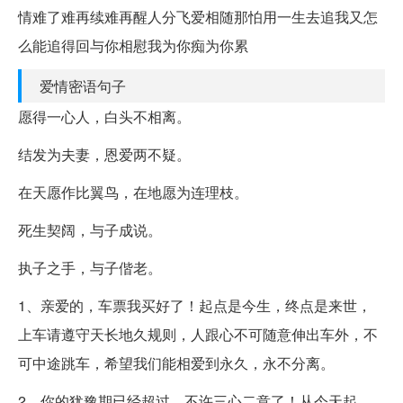
情难了难再续难再醒人分飞爱相随那怕用一生去追我又怎
么能追得回与你相慰我为你痴为你累
爱情密语句子
愿得一心人，白头不相离。
结发为夫妻，恩爱两不疑。
在天愿作比翼鸟，在地愿为连理枝。
死生契阔，与子成说。
执子之手，与子偕老。
1、亲爱的，车票我买好了！起点是今生，终点是来世，
上车请遵守天长地久规则，人跟心不可随意伸出车外，不
可中途跳车，希望我们能相爱到永久，永不分离。
2、你的犹豫期已经超过，不许三心二意了！从今天起，