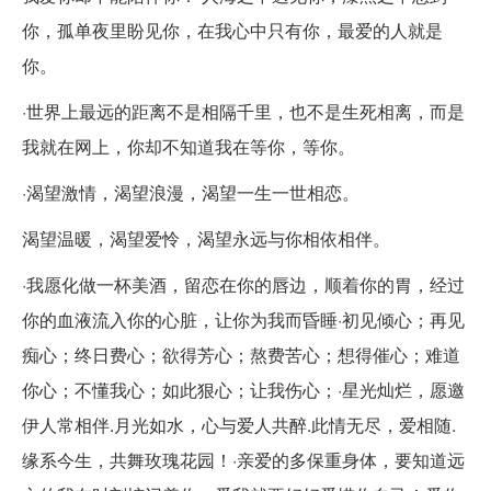
你，孤单夜里盼见你，在我心中只有你，最爱的人就是
你。
·世界上最远的距离不是相隔千里，也不是生死相离，而是
我就在网上，你却不知道我在等你，等你。
·渴望激情，渴望浪漫，渴望一生一世相恋。
渴望温暖，渴望爱怜，渴望永远与你相依相伴。
·我愿化做一杯美酒，留恋在你的唇边，顺着你的胃，经过
你的血液流入你的心脏，让你为我而昏睡·初见倾心；再见
痴心；终日费心；欲得芳心；熬费苦心；想得催心；难道
你心；不懂我心；如此狠心；让我伤心；·星光灿烂，愿邀
伊人常相伴.月光如水，心与爱人共醉.此情无尽，爱相随.
缘系今生，共舞玫瑰花园！·亲爱的多保重身体，要知道远