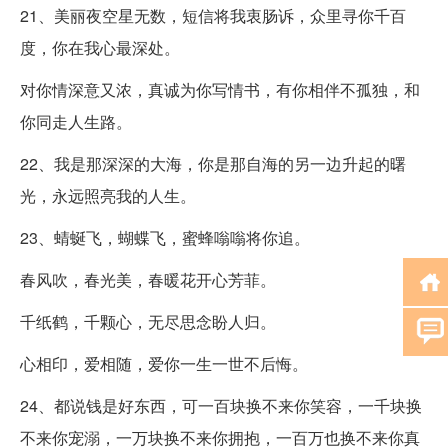
21、美丽夜空星无数，短信将我衷肠诉，众里寻你千百
度，你在我心最深处。
对你情深意又浓，真诚为你写情书，有你相伴不孤独，和
你同走人生路。
22、我是那深深的大海，你是那自海的另一边升起的曙
光，永远照亮我的人生。
23、蜻蜒飞，蝴蝶飞，蜜蜂嗡嗡将你追。
春风吹，春光美，春暖花开心芳菲。
千纸鹤，千颗心，无尽思念盼人归。
心相印，爱相随，爱你一生一世不后悔。
24、都说钱是好东西，可一百块换不来你笑容，一千块换
不来你宠溺，一万块换不来你拥抱，一百万也换不来你真