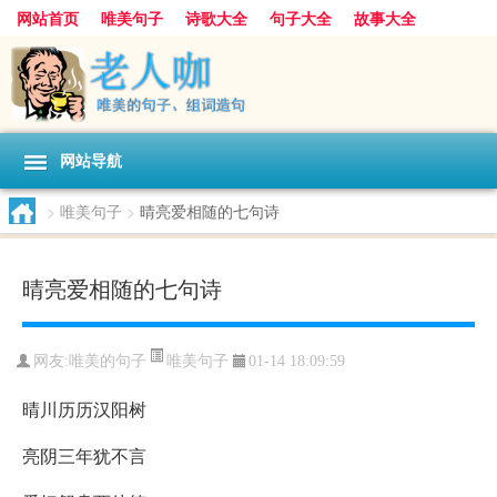
网站首页
唯美句子
诗歌大全
句子大全
故事大全
人生感悟
其他美文
美文欣赏
伤感文字
散文随笔
感人故事
句子分类
网站导航
>
唯美句子
>
晴亮爱相随的七句诗
晴亮爱相随的七句诗
唯美句子
网友:
唯美的句子
01-14 18:09:59
晴川历历汉阳树
亮阴三年犹不言