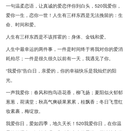
一句温柔恋语，让真诚的爱恋伴你到白头，520我爱你，
爱你一生，恋你一世！人生有三样东西是无法挽留的：生
命、时间和爱。
人生有三样东西是不该挥霍的：身体、金钱和爱。
人生中最幸运的两件事，一件是时间终于将我对你的爱消
耗殆尽；一件是很久很久以前有一天，我遇见了你。
“我爱你”告白日，亲爱的，你的幸福快乐是我灿烂的阳
光。
一声我爱你：春风和煦鸟语花香，柳飞扬；夏阳似火郁郁
葱葱，荷满堂；秋高气爽硕果累累，桂飘香；冬日飞雪红
妆素裹，梅绽放。
我爱你日，爱如四季，地久天长！520我爱你日，在你温