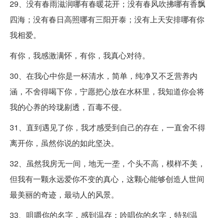
29、没有春雨滋润哪有春暖花开；没有春风吹拂哪有香飘
四海；没有春日高照哪有三阳开泰；没有上天安排哪有你
我相爱。
有你，我感激满怀，有你，我真心对待。
30、在我心中你是一杯清水，简单，纯净又不乏营养内
涵，不舍得喝下你，宁愿把心放在水杯里，我知道你会将
我的心养的玲珑剔透，百毒不侵。
31、直到遇见了你，我才感受到自己的存在，一直舍不得
离开你，虽然你说的如此坚决。
32、虽然我房无一间，地无一垄，个头不高，模样不美，
但我有一颗永远爱你不变的真心，这颗心能够创造人世间
最美丽的奇迹，最动人的风景。
33、咀嚼你的名字，感到温存；吟唱你的名字，特别温