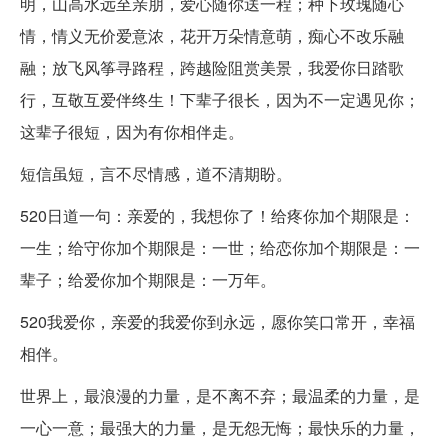
明，山高水远至亲朋，爱心随你送一程；种下玫瑰随心
情，情义无价爱意浓，花开万朵情意萌，痴心不改乐融
融；放飞风筝寻路程，跨越险阻赏美景，我爱你日踏歌
行，互敬互爱伴终生！下辈子很长，因为不一定遇见你；
这辈子很短，因为有你相伴走。
短信虽短，言不尽情感，道不清期盼。
520日道一句：亲爱的，我想你了！给疼你加个期限是：
一生；给守你加个期限是：一世；给恋你加个期限是：一
辈子；给爱你加个期限是：一万年。
520我爱你，亲爱的我爱你到永远，愿你笑口常开，幸福
相伴。
世界上，最浪漫的力量，是不离不弃；最温柔的力量，是
一心一意；最强大的力量，是无怨无悔；最快乐的力量，