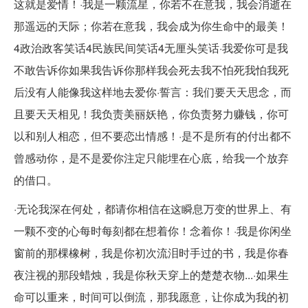
这就是爱情！·我是一颗流星，你若不在意我，我会消逝在
那遥远的天际；你若在意我，我会成为你生命中的最美！
4政治政客笑话4民族民间笑话4无厘头笑话·我爱你可是我
不敢告诉你如果我告诉你那样我会死去我不怕死我怕我死
后没有人能像我这样地去爱你·誓言：我们要天天思念，而
且要天天相见！我负责美丽妖艳，你负责努力赚钱，你可
以和别人相恋，但不要恋出情感！·是不是所有的付出都不
曾感动你，是不是爱你注定只能埋在心底，给我一个放弃
的借口。
·无论我深在何处，都请你相信在这瞬息万变的世界上、有
一颗不变的心每时每刻都在想着你！念着你！·我是你闲坐
窗前的那棵橡树，我是你初次流泪时手过的书，我是你春
夜注视的那段蜡烛，我是你秋天穿上的楚楚衣物...·如果生
命可以重来，时间可以倒流，那我愿意，让你成为我的初