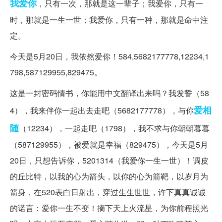
我爱你
，只有一次，那就是这一辈子；我爱你，只有一
时，那就是一生一世；我爱你，只有一种，那就是命中注
定。
今天是5月20日，我依然爱你！584,5682177778,12234,1
798,587129955,829475。
这是一封密码情书，你能用中文翻译出来吗？我发誓（58
爱相
4），我来伴你一起出去走吧（5682177778），与你
随
（12234），一起走吧（1798），我不求与你朝朝暮暮
（587129955），被爱就是幸福（829475），今天是5月
20日，只想告诉你，5201314（我爱你一生一世）！调皮
的丘比特，以我的心为箭头，以你的心为箭靶，以岁月为
箭身，在520表白日射出，穿过生生世世，许下真真诚诚
的诺言：爱你一生不变！摘下天上火流星，为你前程照光