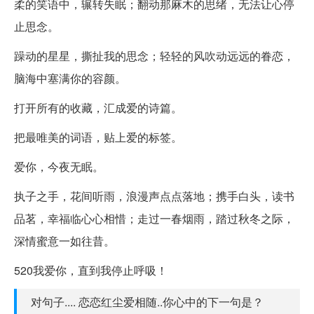
柔的笑语中，辗转失眠；翻动那麻木的思绪，无法让心停
止思念。
躁动的星星，撕扯我的思念；轻轻的风吹动远远的眷恋，
脑海中塞满你的容颜。
打开所有的收藏，汇成爱的诗篇。
把最唯美的词语，贴上爱的标签。
爱你，今夜无眠。
执子之手，花间听雨，浪漫声点点落地；携手白头，读书
品茗，幸福临心心相惜；走过一春烟雨，踏过秋冬之际，
深情蜜意一如往昔。
520我爱你，直到我停止呼吸！
对句子.... 恋恋红尘爱相随..你心中的下一句是？