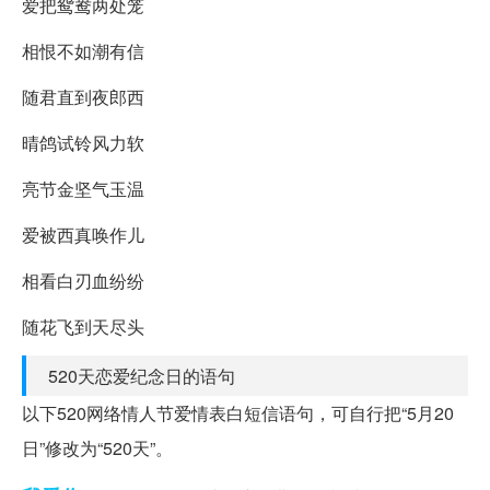
爱把鸳鸯两处笼
相恨不如潮有信
随君直到夜郎西
晴鸽试铃风力软
亮节金坚气玉温
爱被西真唤作儿
相看白刃血纷纷
随花飞到天尽头
520天恋爱纪念日的语句
以下520网络情人节爱情表白短信语句，可自行把“5月20
日”修改为“520天”。