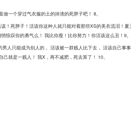
直做一个穿过气衣服的土的掉渣的死胖子吧！ 8。
该！死胖子！活该你这种人就只能对着那些XS的美衣流泪！夏
悄惊叹你的勇气么！ 我比你瘦！比你努力！你活该这么丑！9
的男人只能成为别人的， 活该被一群贱人比下去， 活该自己事
自己就是一贱人！ 我X，再不减肥，死去算了！ 10。