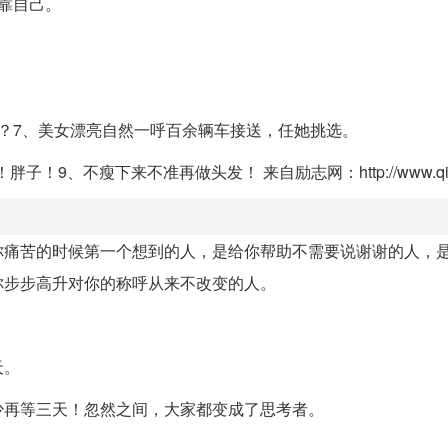
靠自己。
？7、美女漂亮自然一呼百余辆车接送，任她挑选。
！9、不瘦下来不准再做头发！ 来自励志网：http://www.qiwe
你痛苦的时候第一个想到的人，是给你帮助不需要说谢谢的人，
你步步高升对你的称呼从来不改变的人。
天。
少再等三天！忽然之间，大家都变成了思考者。