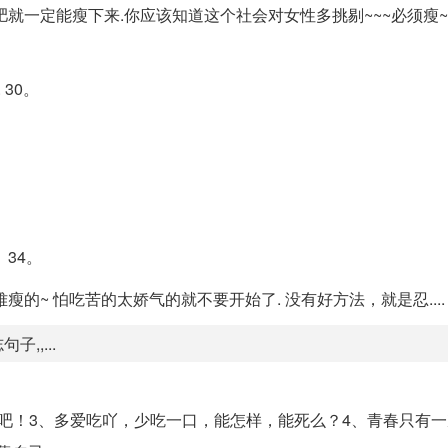
就一定能瘦下来.你应该知道这个社会对女性多挑剔~~~必须瘦
30。
。
34。
的~ 怕吃苦的太娇气的就不要开始了. 没有好方法，就是忍....
,,...
吧！3、多爱吃吖，少吃一口，能怎样，能死么？4、青春只有