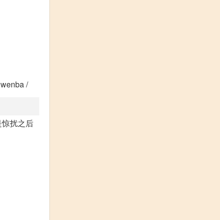
nba /
是惊扰之后