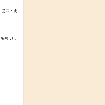
 受不了就
不要脸，吃