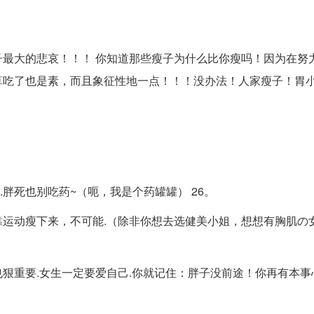
最大的悲哀！！！ 你知道那些瘦子为什么比你瘦吗！因为在努
算吃了也是素，而且象征性地一点！！！没办法！人家瘦子！胃
.胖死也别吃药~（呃，我是个药罐罐） 26。
运动瘦下来，不可能.（除非你想去选健美小姐，想想有胸肌の
狠重要.女生一定要爱自己.你就记住：胖子没前途！你再有本事