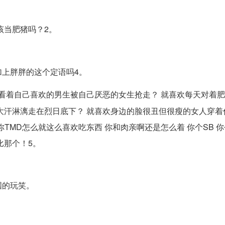
该当肥猪吗？2。
上胖胖的这个定语吗4。
看着自己喜欢的男生被自己厌恶的女生抢走？ 就喜欢每天对着
大汗淋漓走在烈日底下？ 就喜欢身边的脸很丑但很瘦的女人穿着
你TMD怎么就这么喜欢吃东西 你和肉亲啊还是怎么着 你个SB 
比那个！5。
国的玩笑。