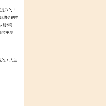
还是咋的！
外貌协会的男
当相扑啊
痛苦里暴
吃吃！人生