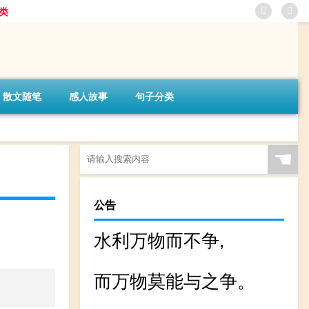
类
散文随笔
感人故事
句子分类
☚
公告
水利万物而不争,
而万物莫能与之争。