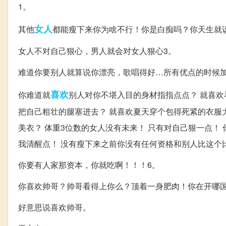
1。
女人
其他
都能瘦下来你为啥不行！你是白痴吗？你天生就
女人不对自己狠心，男人就会对女人狠心3。
难道你要别人就算说你漂亮，歌唱得好…所有优点的时候加
喜欢
你难道就
别人对你不堪入目的身材指指点点？ 就喜欢
把自己粗壮的腿塞进去？ 就喜欢夏天穿个包得死紧的衣服
美衣？ 体重3位数的女人没有未来！ 只有对自己狠一点！ 
我清醒点！ 没有瘦下来之前你没有任何资格和别人比这个
你要有人家那资本，你就吃啊！！！6。
你喜欢帅哥？帅哥看得上你么？顶着一身肥肉！你在开哪
好意思说喜欢帅哥。