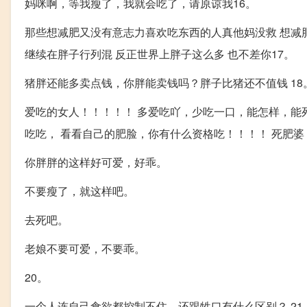
妈咪啊，等我瘦了，我就会吃了，请原谅我16。
那些想减肥又没有意志力喜欢吃东西的人真他妈没救 想减肥
继续在胖子行列混 反正世界上胖子这么多 也不差你17。
猪胖还能多卖点钱，你胖能卖钱吗？胖子比猪还不值钱 18
爱吃的女人！！！！！ 多爱吃吖，少吃一口，能怎样，能死
吃吃， 看看自己的肥脸，你有什么资格吃！！！！ 死肥婆！
你胖胖的这样好可爱，好乖。
不要瘦了，就这样吧。
去死吧。
老娘不要可爱，不要乖。
20。
一个人连自己食欲都控制不住，还跟牲口有什么区别？ 21