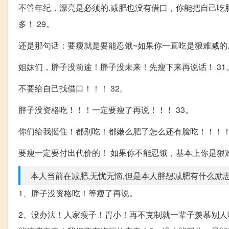
不管年纪，漂亮是必须的.减肥也没有借口，你能把自己吃肥
多！ 29。
还是那句话：要瘦就是要能忍饿~如果你一直吃是狠难减的. 
姐妹们，胖子没前途！胖子没未来！先瘦下来再说话！ 31
不要给自己找借口！！！ 32。
胖子没资格吃！！！一定要瘦了再说！！！ 33。
你们给我挺住！都别吃！都嫩么肥了怎么还有脸吃！！！！ 
要瘦一定要付出代价的！ 如果你不能忍饿，基本上你是狠难瘦
本人当前在减肥,无忧无恼,但是本人胖想减肥有什么励志句子
1、胖子没资格吃！等瘦了再说。
2、没办法！人家瘦子！胃小！再不克制就一辈子羡慕别人