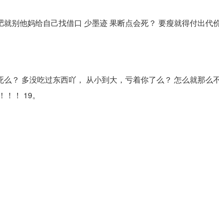
就别他妈给自己找借口 少墨迹 果断点会死？ 要瘦就得付出代价
。
么？ 多没吃过东西吖， 从小到大，亏着你了么？ 怎么就那么
！！ 19。
。