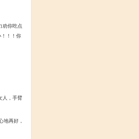
力劝你吃点
小！！！你
女人，手臂
心地再好，