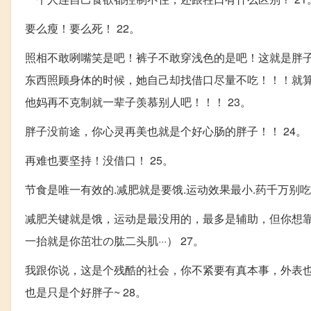
要么瘦！要么死！ 22。
照相不敢咧嘴笑是吧！裤子不敢穿浅色的是吧！这就是胖子
东西照顾身体的时候，她自己却找借口尽量不吃！！！就
他妈再不克制就一辈子羡慕别人吧！！！ 23。
胖子没前途，你心灵再美也就是个好心肠的胖子！！ 24。
再难也要坚持！没借口！ 25。
节食是唯一有效的.减肥就是要饿.运动效果最小.药千万别吃
减肥关键就是饿，运动是最没用的，最多是辅助，但你想靠
一抬就是你茁壮の肱二头肌···） 27。
我跟你说，这是个残酷的社会，你不紧要有真本事，外表也
也是只是个好胖子~ 28。