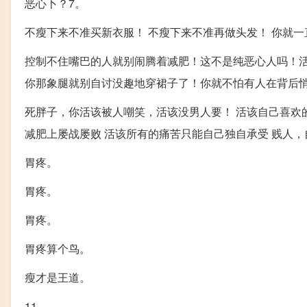
恶心卜？7。
不瘦下来不准买新衣服！ 不瘦下来不准再做头发！ 你就一
控制不住嘴巴的人就别闹腾着减肥！这不是纯恶心人吗！活
你那象腿就别自讨没趣地穿裙子了！你就不怕有人在背后悄
死胖子，你活该被人嘲笑，活该没男人要！ 活该自己喜欢
减肥上屡战屡败 活该所有的痛苦只能自己独自承受 贱人，
胃疼。
胃疼。
胃疼。
胃疼算个鸟。
瘦才是王道。
11。