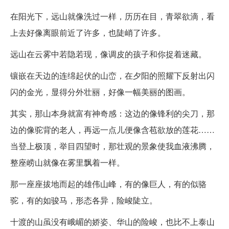
在阳光下，远山就像洗过一样，历历在目，青翠欲滴，看
上去好像离眼前近了许多，也陡峭了许多。
远山在云雾中若隐若现，像调皮的孩子和你捉着迷藏。
镶嵌在天边的连绵起伏的山峦，在夕阳的照耀下反射出闪
闪的金光，显得分外壮丽，好像一幅美丽的图画。
其实，那山本身就富有神奇感：这边的像锋利的尖刀，那
边的像驼背的老人，再远一点儿便像含苞欲放的莲花……
当登上极顶，举目四望时，那壮观的景象使我血液沸腾，
整座崂山就像在雾里飘着一样。
那一座座拔地而起的雄伟山峰，有的像巨人，有的似骆
驼，有的如骏马，形态各异，险峻陡立。
十渡的山虽没有峨嵋的娇姿、华山的险峻，也比不上泰山