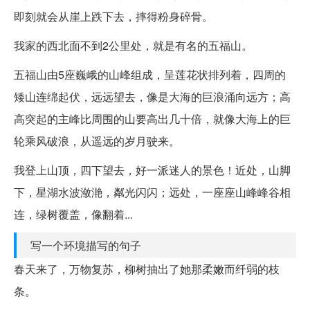
即刻就会从崖上跌下去，摔得粉身碎骨。
我家的西北面不到2公里处，就是有名的五福山。
五福山由5座巍峨的山峰组成，呈莲花状排列着，四周的
矮山连绵起伏，远远望去，像是大海的巨浪涌向远方；高
高突起的主峰比周围的山要高出几十倍，就像大海上的巨
轮乘风破浪，从遥远的岁月驶来。
我登上山顶，四下望去，好一派迷人的景色！近处，山脚
下，星湖水波潋滟，粼光闪闪；远处，一座座山峰峰谷相
连，绿树覆盖，像翻着...
写一个环境描写的句子
春天来了，万物复苏，柳树抽出了她那柔嫩而纤弱的枝
条。