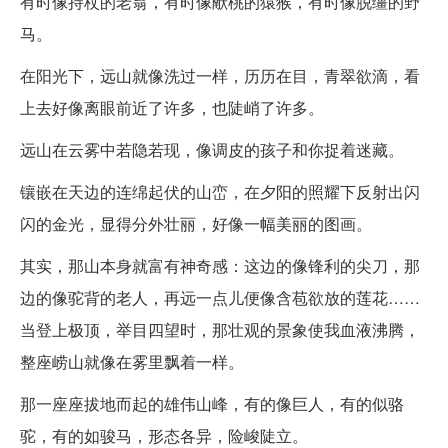
有时像持杖的老翁，有时像献桃的猿猴，有时像脱缰的野
马。
在阳光下，远山就像洗过一样，历历在目，青翠欲滴，看
上去好像离眼前近了许多，也陡峭了许多。
远山在云雾中若隐若现，像调皮的孩子和你捉着迷藏。
镶嵌在天边的连绵起伏的山峦，在夕阳的照耀下反射出闪
闪的金光，显得分外壮丽，好像一幅美丽的图画。
其实，那山本身就富有神奇感：这边的像锋利的尖刀，那
边的像驼背的老人，再远一点儿便像含苞欲放的莲花……
当登上极顶，举目四望时，那壮观的景象使我血液沸腾，
整座崂山就像在雾里飘着一样。
那一座座拔地而起的雄伟山峰，有的像巨人，有的似骆
驼，有的如骏马，形态各异，险峻陡立。