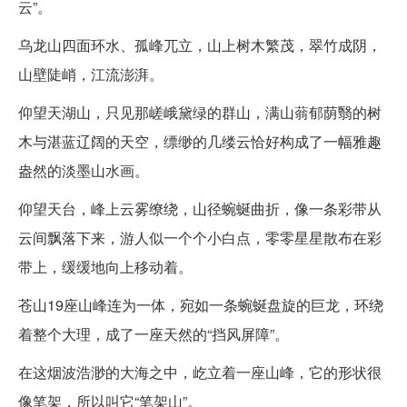
云”。
乌龙山四面环水、孤峰兀立，山上树木繁茂，翠竹成阴，
山壁陡峭，江流澎湃。
仰望天湖山，只见那嵯峨黛绿的群山，满山蓊郁荫翳的树
木与湛蓝辽阔的天空，缥缈的几缕云恰好构成了一幅雅趣
盎然的淡墨山水画。
仰望天台，峰上云雾缭绕，山径蜿蜒曲折，像一条彩带从
云间飘落下来，游人似一个个小白点，零零星星散布在彩
带上，缓缓地向上移动着。
苍山19座山峰连为一体，宛如一条蜿蜒盘旋的巨龙，环绕
着整个大理，成了一座天然的“挡风屏障”。
在这烟波浩渺的大海之中，屹立着一座山峰，它的形状很
像笔架，所以叫它“笔架山”。