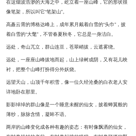
在这烟波浩渺的大海之中，屹立着一座山峰，它的形状很
像笔架，所以叫它“笔架山”。
高矗云霄的博格达峰上，成年累月戴着白雪的“头巾”，披
着白雪的“大氅”，不管春夏秋冬，它总是一身洁白。
远处，奇山兀立，群山连亘，苍翠峭拔，云遮雾绕。
远处，一座座山峰拔地而起，山上绿树成阴，又有花儿映
衬，把整个山峰打扮得分外妖烧。
远望天山，山顶千年积雪，像一位久经沧桑的白衣老人安
详地卧在那里。
影影绰绰的群山像是一个睡意未醒的仙女，披着蝉翼般的
薄纱，脉脉含情，凝眸不语。
两岸的山峰变化成各种有趣的姿态：有时像飘洒的仙女，