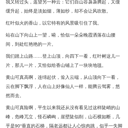
我又转过头，遥望另一种云：它们自山谷袅袅腾起，又缓
缓升起，始终是淡如烟，薄如纱，却不会让风吹散。
红叶似火的香山，以它特有的风景吸引住了我。
站在山下向山上一望，嗬，恰似一朵朵晚霞洒落在山腰
间，到处红艳艳的一片。
我们踏上山路……登上山顶，向四下一看，红叶树这儿一
片，那儿一片，又恰似给香山铺上了一块块地毯。
黄山可真高啊，连绵起伏，耸入云端，从山顶向下一看，
云在脚下飘浮，人在山上好像仙人一样，能腾云驾雾，悠
然而去。
黄山可真险啊，平生以来我还从没有看见过这样陡峭的山
峰，危峰兀立，怪石嶙峋，崖壁陡似削，山石横如断，几
乎是90°垂直的石梯，隔老远都让人心惊肉跳，似乎一失脚