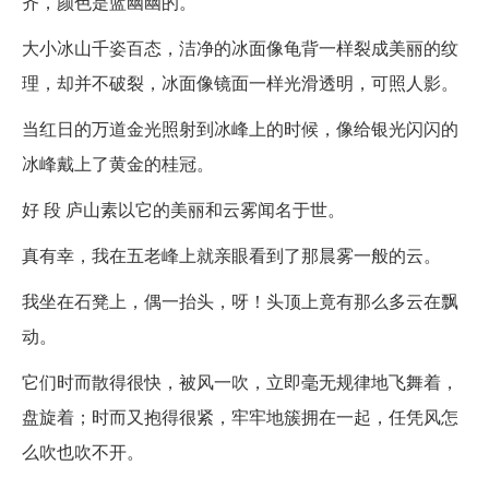
齐，颜色是蓝幽幽的。
大小冰山千姿百态，洁净的冰面像龟背一样裂成美丽的纹
理，却并不破裂，冰面像镜面一样光滑透明，可照人影。
当红日的万道金光照射到冰峰上的时候，像给银光闪闪的
冰峰戴上了黄金的桂冠。
好 段 庐山素以它的美丽和云雾闻名于世。
真有幸，我在五老峰上就亲眼看到了那晨雾一般的云。
我坐在石凳上，偶一抬头，呀！头顶上竟有那么多云在飘
动。
它们时而散得很快，被风一吹，立即毫无规律地飞舞着，
盘旋着；时而又抱得很紧，牢牢地簇拥在一起，任凭风怎
么吹也吹不开。