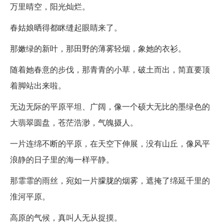
万里晴空，阳光灿烂。
春姑娘晒得都眯缝起眼睛来了。
那嫩绿的新叶，那田野的薄雾轻烟，象她的衣衫。
随着她春意的步伐，那青青的小草，破土而出，简直要顶
着脚站出来啦。
无边无际的平原平坦、广阔，像一个硕大无比的墨绿色的
大翡翠圆盘，苍茫浩渺，气魄摄人。
一片连绵不断的平原，在天空下伸展，没有山丘，像风平
浪静的日子里的海一样平静。
那霏霏的雨丝，宛如一片朦胧的烟雾，遮掩了绵延千里的
淮河平原。
高原的气候，真叫人无从捉摸。