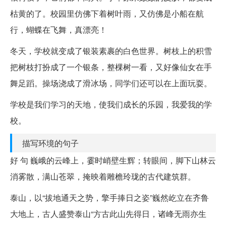
枯黄的了。校园里仿佛下着树叶雨，又仿佛是小船在航
行，蝴蝶在飞舞，真漂亮！
冬天，学校就变成了银装素裹的白色世界。树枝上的积雪
把树枝打扮成了一个银条，整棵树一看，又好像仙女在手
舞足蹈。操场浇成了滑冰场，同学们还可以在上面玩耍。
学校是我们学习的天地，使我们成长的乐园，我爱我的学
校。
描写环境的句子
好 句 巍峨的云峰上，霎时峭壁生辉；转眼间，脚下山林云
消雾散，满山苍翠，掩映着雕檐玲珑的古代建筑群。
泰山，以“拔地通天之势，擎手捧日之姿”巍然屹立在齐鲁
大地上，古人盛赞泰山“方古此山先得日，诸峰无雨亦生