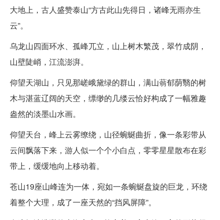
大地上，古人盛赞泰山“方古此山先得日，诸峰无雨亦生
云”。
乌龙山四面环水、孤峰兀立，山上树木繁茂，翠竹成阴，
山壁陡峭，江流澎湃。
仰望天湖山，只见那嵯峨黛绿的群山，满山蓊郁荫翳的树
木与湛蓝辽阔的天空，缥缈的几缕云恰好构成了一幅雅趣
盎然的淡墨山水画。
仰望天台，峰上云雾缭绕，山径蜿蜒曲折，像一条彩带从
云间飘落下来，游人似一个个小白点，零零星星散布在彩
带上，缓缓地向上移动着。
苍山19座山峰连为一体，宛如一条蜿蜒盘旋的巨龙，环绕
着整个大理，成了一座天然的“挡风屏障”。