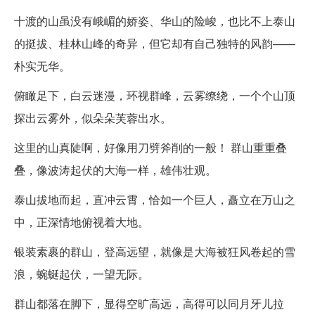
十渡的山虽没有峨嵋的娇姿、华山的险峻，也比不上泰山
的挺拔、桂林山峰的奇异，但它却有自己独特的风韵——
朴实无华。
俯瞰足下，白云迷漫，环视群峰，云雾缭绕，一个个山顶
探出云雾外，似朵朵芙蓉出水。
这里的山真陡啊，好像用刀劈斧削的一般！ 群山重重叠
叠，像波涛起伏的大海一样，雄伟壮观。
泰山拔地而起，直冲云霄，恰如一个巨人，矗立在万山之
中，正深情地俯视着大地。
银装素裹的群山，登高远望，就像是大海被狂风卷起的雪
浪，蜿蜒起伏，一望无际。
群山都落在脚下，显得空旷高远，高得可以同月牙儿拉