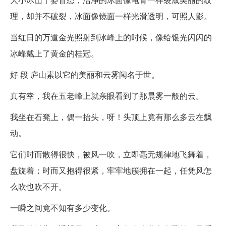
理，却并不破裂，冰面像镜面一样光滑透明，可照人影。
当红日的万道金光照射到冰峰上的时候，像给银光闪闪的
冰峰戴上了黄金的桂冠。
好 段 庐山素以它的美丽和云雾闻名于世。
真有幸，我在五老峰上就亲眼看到了那晨雾一般的云。
我坐在石凳上，偶一抬头，呀！头顶上竟有那么多云在飘
动。
它们时而散得很快，被风一吹，立即毫无规律地飞舞着，
盘旋着；时而又抱得很紧，牢牢地簇拥在一起，任凭风怎
么吹也吹不开。
一瞬之间竟不知有多少变化。