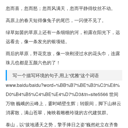
忽而喜，忽而怒；忽而风满天，忽而平静得纹丝不动。
高原上的春天短得像兔子的尾巴，一闪便不见了。
绿草如茵的草原上还有一条细细的河，袒露在阳光下，远
远看去，像一条发光的银项链。
雨后的草原，野花竞放，像一块刚浸过水的花头巾，连露
珠儿也都是五颜六色的了！
写一个描写环境的句子,用上“优雅”这个词语
www.baidu/baidu?word=%BB%B7%BE%B3%C3%E8%
D0%B4%B5%C4%BE%E4%D7%D3&tn=site5566 世间
万物 巍峨的云峰上，霎时峭壁生辉；转眼间，脚下山林云
消雾散，满山苍翠，掩映着雕檐玲珑的古代建筑群。
泰山，以“拔地通天之势，擎手捧日之姿”巍然屹立在齐鲁