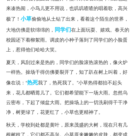
来凑热闹，小鸟儿更不用说，也叽叽喳喳的唱着歌，高兴
小草
极了！
偷偷地从土钻了出来，看着这个陌生的世界，
同学们
大地仿佛是软绵绵的，
在上面玩耍、嬉戏。春天的
校园还下着柳絮雨。调皮的小种子落到了同学们的小脸蛋
上，惹得他们哈哈大笑。
夏天，风刮过来是热的，同学们的脸滚热滚热的，像火炉
一样热。操场干得仿佛要裂开了，知了趴在树上叫着，好
热死
像在说：“
我了，热死我了。”小草热得都抬不起头
来，花儿都晒蔫儿了。它们都希望能下一场大雨。忽然乌
云密布，下起了倾盆大雨。把操场上的一切洗刷得干干净
净，树更绿了，花更红了，小草也更精神了。
秋天，学校到处都是黄叶，原来茂盛的大树，现在只有几
根树枝了，它们都不高兴。小草原来嫩嫩的皮肤，都变成