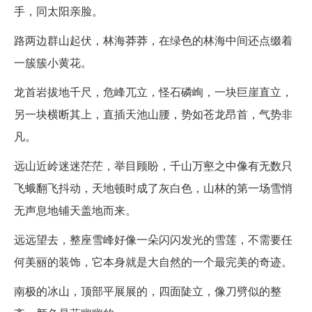
手，同太阳亲脸。
路两边群山起伏，林海莽莽，在绿色的林海中间还点缀着
一簇簇小黄花。
龙首岩拔地千尺，危峰兀立，怪石磷峋，一块巨崖直立，
另一块横断其上，直插天池山腰，势如苍龙昂首，气势非
凡。
远山近岭迷迷茫茫，举目顾盼，千山万壑之中像有无数只
飞蛾翻飞抖动，天地顿时成了灰白色，山林的第一场雪悄
无声息地铺天盖地而来。
远远望去，整座雪峰好像一朵闪闪发光的雪莲，不需要任
何美丽的装饰，它本身就是大自然的一个最完美的奇迹。
南极的冰山，顶部平展展的，四面陡立，像刀劈似的整