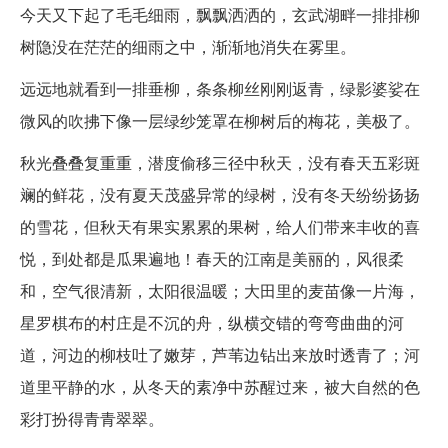
今天又下起了毛毛细雨，飘飘洒洒的，玄武湖畔一排排柳
树隐没在茫茫的细雨之中，渐渐地消失在雾里。
远远地就看到一排垂柳，条条柳丝刚刚返青，绿影婆娑在
微风的吹拂下像一层绿纱笼罩在柳树后的梅花，美极了。
秋光叠叠复重重，潜度偷移三径中秋天，没有春天五彩斑
斓的鲜花，没有夏天茂盛异常的绿树，没有冬天纷纷扬扬
的雪花，但秋天有果实累累的果树，给人们带来丰收的喜
悦，到处都是瓜果遍地！春天的江南是美丽的，风很柔
和，空气很清新，太阳很温暖；大田里的麦苗像一片海，
星罗棋布的村庄是不沉的舟，纵横交错的弯弯曲曲的河
道，河边的柳枝吐了嫩芽，芦苇边钻出来放时透青了；河
道里平静的水，从冬天的素净中苏醒过来，被大自然的色
彩打扮得青青翠翠。