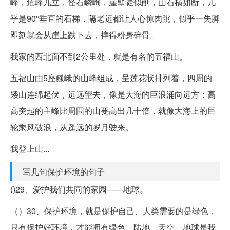
峰，危峰兀立，怪石嶙峋，崖壁陡似削，山石横如断，几
乎是90°垂直的石梯，隔老远都让人心惊肉跳，似乎一失脚
即刻就会从崖上跌下去，摔得粉身碎骨。
我家的西北面不到2公里处，就是有名的五福山。
五福山由5座巍峨的山峰组成，呈莲花状排列着，四周的
矮山连绵起伏，远远望去，像是大海的巨浪涌向远方；高
高突起的主峰比周围的山要高出几十倍，就像大海上的巨
轮乘风破浪，从遥远的岁月驶来。
我登上山...
写几句保护环境的句子
()29、爱护我们共同的家园——地球。
（）30、保护环境，就是保护自己、人类需要的是绿色，
只有保护好环境，才能拥有绿色、陆地、天空、地球是我