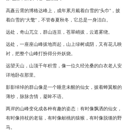
高矗云霄的博格达峰上，成年累月戴着白雪的“头巾”，披
着白雪的“大氅”，不管春夏秋冬，它总是一身洁白。
远处，奇山兀立，群山连亘，苍翠峭拔，云遮雾绕。
远处，一座座山峰拔地而起，山上绿树成阴，又有花儿映
衬，把整个山峰打扮得分外妖烧。
远望天山，山顶千年积雪，像一位久经沧桑的白衣老人安
详地卧在那里。
影影绰绰的群山像是一个睡意未醒的仙女，披着蝉翼般的
薄纱，脉脉含情，凝眸不语。
两岸的山峰变化成各种有趣的姿态：有时像飘洒的仙女，
有时像持杖的老翁，有时像献桃的猿猴，有时像脱缰的野
马。