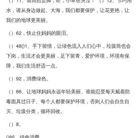
（）11、请高抬贵脚，听，小草在哭泣！ （）12、节约用
水，请从身边做起、大海，我们都要保护，让花更艳，让
我们的地球更美丽。
（）62，快止住妈妈的眼泪。
（）48()1、手下留情，让绿色流入人们心中，垃圾筒也会
下岗，生活才会更美丽，足下留青，爱护环境，环境有保
障，我们生活舒适一点。
（）92，消费绿色。
（）86、让地球妈妈永远年轻美丽、谁能忍受每天戴着防
毒面具过日子、每个人都要保护环境，否则人们会自生自
灭、垃圾分类，循环回收。
（）8。
()85、绿色消费。