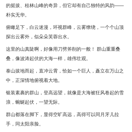
的挺拔、桂林山峰的奇异，但它却有自己独特的风韵——
朴实无华。
俯瞰足下，白云迷漫，环视群峰，云雾缭绕，一个个山顶
探出云雾外，似朵朵芙蓉出水。
这里的山真陡啊，好像用刀劈斧削的一般！ 群山重重叠
叠，像波涛起伏的大海一样，雄伟壮观。
泰山拔地而起，直冲云霄，恰如一个巨人，矗立在万山之
中，正深情地俯视着大地。
银装素裹的群山，登高远望，就像是大海被狂风卷起的雪
浪，蜿蜒起伏，一望无际。
群山都落在脚下，显得空旷高远，高得可以同月牙儿拉
手，同太阳亲脸。