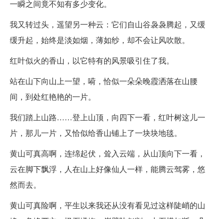
一瞬之间竟不知有多少变化。
我又转过头，遥望另一种云：它们自山谷袅袅腾起，又缓
缓升起，始终是淡如烟，薄如纱，却不会让风吹散。
红叶似火的香山，以它特有的风景吸引住了我。
站在山下向山上一望，嗬，恰似一朵朵晚霞洒落在山腰
间，到处红艳艳的一片。
我们踏上山路……登上山顶，向四下一看，红叶树这儿一
片，那儿一片，又恰似给香山铺上了一块块地毯。
黄山可真高啊，连绵起伏，耸入云端，从山顶向下一看，
云在脚下飘浮，人在山上好像仙人一样，能腾云驾雾，悠
然而去。
黄山可真险啊，平生以来我还从没有看见过这样陡峭的山