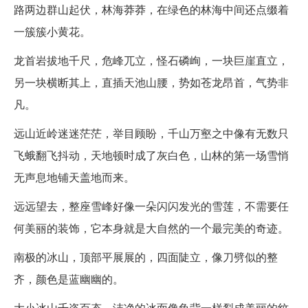
路两边群山起伏，林海莽莽，在绿色的林海中间还点缀着
一簇簇小黄花。
龙首岩拔地千尺，危峰兀立，怪石磷峋，一块巨崖直立，
另一块横断其上，直插天池山腰，势如苍龙昂首，气势非
凡。
远山近岭迷迷茫茫，举目顾盼，千山万壑之中像有无数只
飞蛾翻飞抖动，天地顿时成了灰白色，山林的第一场雪悄
无声息地铺天盖地而来。
远远望去，整座雪峰好像一朵闪闪发光的雪莲，不需要任
何美丽的装饰，它本身就是大自然的一个最完美的奇迹。
南极的冰山，顶部平展展的，四面陡立，像刀劈似的整
齐，颜色是蓝幽幽的。
大小冰山千姿百态，洁净的冰面像龟背一样裂成美丽的纹