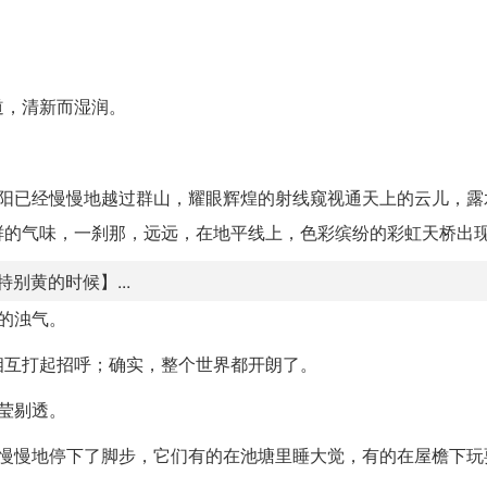
道，清新而湿润。
太阳已经慢慢地越过群山，耀眼辉煌的射线窥视通天上的云儿，露
鲜的气味，一刹那，远远，在地平线上，色彩缤纷的彩虹天桥出
别黄的时候】...
的浊气。
相互打起招呼；确实，整个世界都开朗了。
莹剔透。
，慢慢地停下了脚步，它们有的在池塘里睡大觉，有的在屋檐下玩