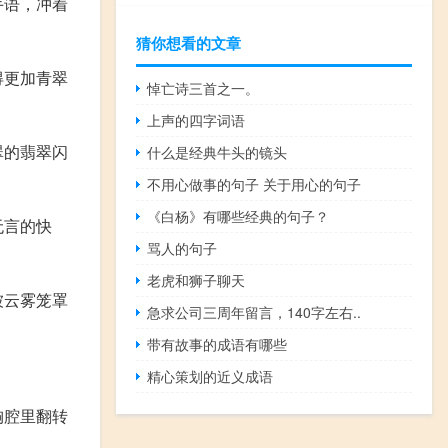
手语，冲着
猜你想看的文章
得更加青翠
悼亡诗三首之一。
上声的四字词语
翠的翡翠闪
什么是经典牛头的镜头
不用心做事的句子 关于用心的句子
《白杨》有哪些经典的句子？
无言的快
骂人的句子
老虎和狮子聊天
被云雾笼罩
急求公司三周年留言，140字左右..
带有故事的成语有哪些
精心策划的近义成语
胸腔里翻转