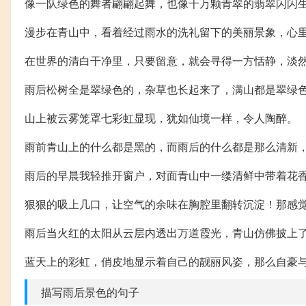
像一队绿色的舞者翩翩起舞，也像千万颗青翠的翡翠闪闪
漫步在青山中，看着经过雨水的洗礼留下的美丽景象，心
在世界的清白干净里，只要留意，就会寻得一方恬静，淡
雨后松树全是翠绿色的，杂草也长起来了，满山都是翠绿
山上被云雾笼罩七彩虹显现，犹如仙境一样，令人陶醉。
雨前青山上的什么都是黑的，而雨后的什么都是那么清新
雨后的早晨我轻推开窗户，对面青山中一缕清鲜中带着花
狠狠的吸上几口，让空气的余味在胸腔里翻转沉淀！那感
雨后当火红的太阳从云层内透出万道霞光，青山仿佛披上
蓝天上的彩虹，俏皮地显示着自己的靓丽风姿，那么自豪
描写雨后景色的句子