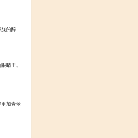
。
朦胧的醉
的眼睛里。
得更加青翠