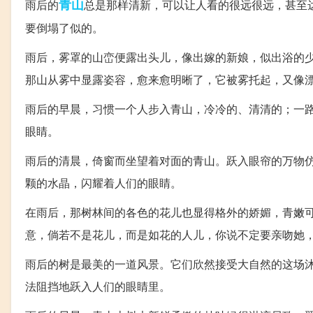
青山
雨后的
总是那样清新，可以让人看的很远很远，甚至
要倒塌了似的。
雨后，雾罩的山峦便露出头儿，像出嫁的新娘，似出浴的
那山从雾中显露姿容，愈来愈明晰了，它被雾托起，又像
雨后的早晨，习惯一个人步入青山，冷冷的、清清的；一
眼睛。
雨后的清晨，倚窗而坐望着对面的青山。跃入眼帘的万物
颗的水晶，闪耀着人们的眼睛。
在雨后，那树林间的各色的花儿也显得格外的娇媚，青嫩
意，倘若不是花儿，而是如花的人儿，你说不定要亲吻她
雨后的树是最美的一道风景。它们欣然接受大自然的这场
法阻挡地跃入人们的眼睛里。