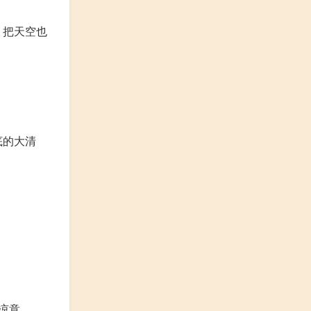
，把天空也
底的大清
凉意。