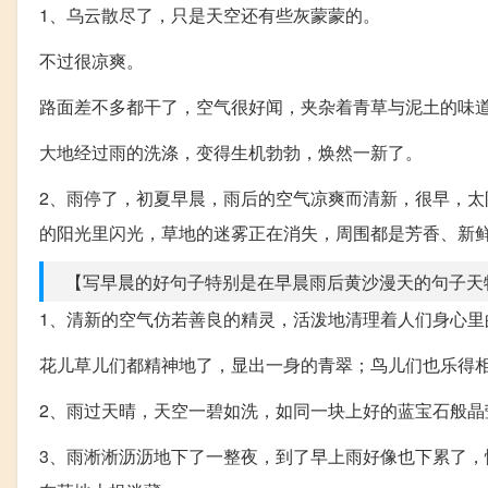
1、乌云散尽了，只是天空还有些灰蒙蒙的。
不过很凉爽。
路面差不多都干了，空气很好闻，夹杂着青草与泥土的味
大地经过雨的洗涤，变得生机勃勃，焕然一新了。
2、雨停了，初夏早晨，雨后的空气凉爽而清新，很早，
的阳光里闪光，草地的迷雾正在消失，周围都是芳香、新
【写早晨的好句子特别是在早晨雨后黄沙漫天的句子天特
1、清新的空气仿若善良的精灵，活泼地清理着人们身心里
花儿草儿们都精神地了，显出一身的青翠；鸟儿们也乐得
2、雨过天晴，天空一碧如洗，如同一块上好的蓝宝石般晶
3、雨淅淅沥沥地下了一整夜，到了早上雨好像也下累了