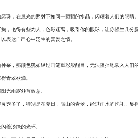
的露珠，在晨光的照射下如同一颗颗的水晶，闪耀着人们的眼睛
可掬，艳得有些灼人，色彩迷离，吸引你的眼球，让你顿生几分
，以表达自己心中泛生的喜爱之情。
的神采，那颜色犹如经过画笔重彩般醒目，无法阻挡地跃入人们
翠得青翠欲滴。
着阳光雨露颔首致意。
得灵秀多了，特别是在夏日，满山的青翠，经过雨水的洗礼，显
光闪着淡绿的光环。