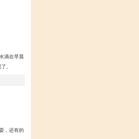
水滴在早晨
现了。
耍，还有的