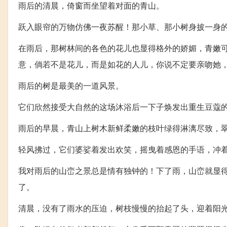
雨后的清晨，倚窗而坐望着对面的青山。
跃入眼帘的万物仿佛一夜苏醒！那小草、那小树身披一身
在雨后，那树林间的各色的花儿也显得格外的娇媚，青嫩
意，倘若不是花儿，而是如花的人儿，你说不定要亲吻她
雨后的树是最美的一道风景。
它们欣然接受大自然的这场沐浴后一下子焕发出重生豆蔻
雨后的早晨，青山上树木新鲜柔嫩的枝叶绿得淋漓尽致，
轻风拂过，它们婆娑着发出欢笑，摇曳着感恩的手语，冲
我对雨后的山峦之景总是情有独钟的！下了雨，山峦就显
了。
清晨，没有了雨水的压迫，树枝慢慢的抬起了头，迎着阳