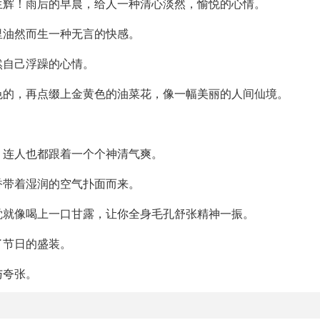
生辉！雨后的早晨，给人一种清心淡然，愉悦的心情。
里油然而生一种无言的快感。
然自己浮躁的心情。
色的，再点缀上金黄色的油菜花，像一幅美丽的人间仙境。
，连人也都跟着一个个神清气爽。
香带着湿润的空气扑面而来。
觉就像喝上一口甘露，让你全身毛孔舒张精神一振。
了节日的盛装。
与夸张。