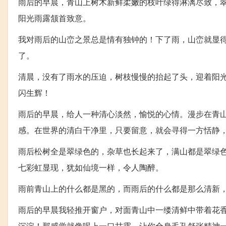
雨后的早晨，青山上树木新鲜柔嫩的枝叶绿得淋漓尽致，
阳光雨露颔首致意。
我对雨后的山峦之景总是情有独钟的！下了雨，山峦就显
了。
清晨，没有了雨水的压迫，树枝慢慢的抬起了头，迎着阳
闪生辉！
雨后的早晨，给人一种清心淡然，愉悦的心情。漫步在青
感。在世界的清白干净里，只要留意，就会寻得一方恬静
雨后松树全是翠绿色的，杂草也长起来了，满山都是翠绿
七彩虹显现，犹如仙境一样，令人陶醉。
雨前青山上的什么都是黑的，而雨后的什么都是那么清新
雨后的早晨我轻推开窗户，对面青山中一缕清鲜中带着花
沉淀！那感觉就像喝上一口甘露，让你全身毛孔舒张精神