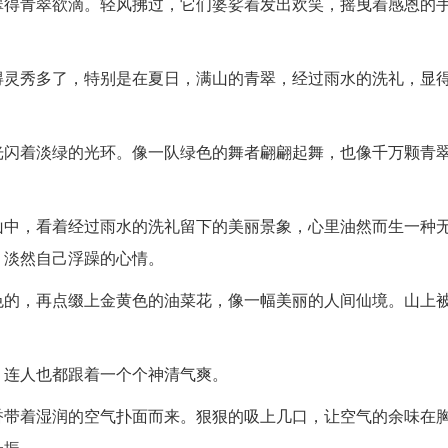
翠得青翠欲滴。轻风拂过，它们婆娑着发出欢笑，摇曳着感恩的
得灵秀多了，特别是在夏日，满山的青翠，经过雨水的洗礼，显
光闪着淡绿的光环。像一队绿色的舞者翩翩起舞，也像千万颗青
山中，看着经过雨水的洗礼留下的美丽景象，心里油然而生一种
，淡然自己浮躁的心情。
色的，再点缀上金黄色的油菜花，像一幅美丽的人间仙境。山上
，连人也都跟着一个个神清气爽。
香带着湿润的空气扑面而来。狠狠的吸上几口，让空气的余味在
一振。