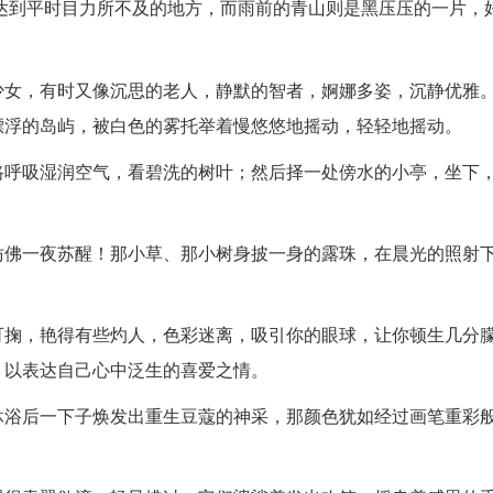
达到平时目力所不及的地方，而雨前的青山则是黑压压的一片，
少女，有时又像沉思的老人，静默的智者，婀娜多姿，沉静优雅
漂浮的岛屿，被白色的雾托举着慢悠悠地摇动，轻轻地摇动。
路呼吸湿润空气，看碧洗的树叶；然后择一处傍水的小亭，坐下
仿佛一夜苏醒！那小草、那小树身披一身的露珠，在晨光的照射
可掬，艳得有些灼人，色彩迷离，吸引你的眼球，让你顿生几分
，以表达自己心中泛生的喜爱之情。
沐浴后一下子焕发出重生豆蔻的神采，那颜色犹如经过画笔重彩