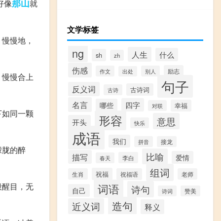
那山
好像
就
文学标签
。慢慢地，
ng
人生
什么
sh
zh
伤感
励志
作文
别人
出处
，慢慢合上
句子
反义词
古诗词
古诗
名言
四字
哪些
幸福
对联
下如同一颗
形容
意思
开头
快乐
成语
我们
拼音
接龙
朦胧的醉
比喻
描写
爱情
李白
春天
组词
祝福
生肖
祝福语
老师
般醒目，无
词语
诗句
自己
诗词
赞美
造句
近义词
释义