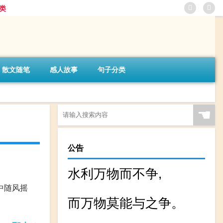
类
散文随笔
感人故事
句子分类
☚
公告
水利万物而不争,
中随风摇
而万物莫能与之争。