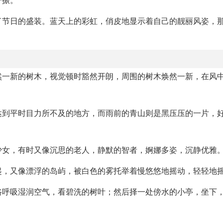
了节日的盛装。蓝天上的彩虹，俏皮地显示着自己的靓丽风姿，
然一新的树木，视觉顿时豁然开朗，周围的树木焕然一新，在风
达到平时目力所不及的地方，而雨前的青山则是黑压压的一片，
少女，有时又像沉思的老人，静默的智者，婀娜多姿，沉静优雅
起，又像漂浮的岛屿，被白色的雾托举着慢悠悠地摇动，轻轻地
路呼吸湿润空气，看碧洗的树叶；然后择一处傍水的小亭，坐下