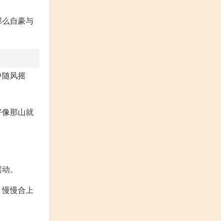
那么自豪与
中随风摇
好像那山就
。
摇动。
，慢慢合上