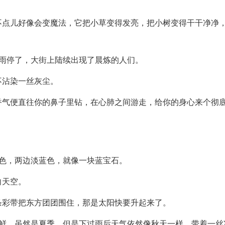
不点儿好像会变魔法，它把小草变得发亮，把小树变得干干净净
雨停了，大街上陆续出现了晨炼的人们。
不沾染一丝灰尘。
香气便直往你的鼻子里钻，在心肺之间游走，给你的身心来个彻
色，两边淡蓝色，就像一块蓝宝石。
向天空。
条彩带把东方团团围住，那是太阳快要升起来了。
新鲜，虽然是夏季，但是下过雨后天气依然像秋天一样，带着一丝