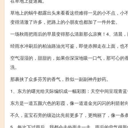
在草地上捉迷藏。
草地上的蜗牛都露出头来看看这些难得一见的小不点，小
变得清澈了许多，把路上的小朋友也都加了一件外套。
一场秋雨把雨后的早晨变得那么清新那么凉爽！4、清晨，
经雨水冲刷后的柏油路油光可鉴，即使赤脚走在上面，也
空气湿湿的，甜甜的，如果你深深地吸一口气，那可心的
洗。
那裹挟了众多芬芳的香气，胜似一副副神丹妙药。
1、东方的曙光给天际编织成一幅彩图：天空中间呈现青蓝
东方是一道五颜六色的彩霞，像一道道金光闪闪的利箭射
不久，蓝宝石旁的镶边比先前更多了，更绚丽了，像一条
5、每次下过雨后，我都会去外面走一走，雨后的空气很