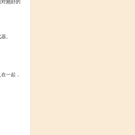
能对她好的
武器。
。
人在一起，