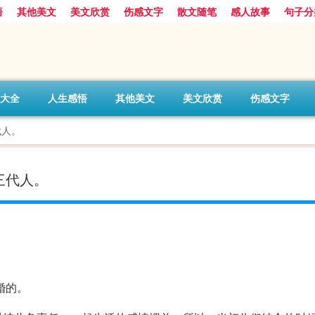
悟
其他美文
美文欣赏
伤感文字
散文随笔
感人故事
句子分
大全
人生感悟
其他美文
美文欣赏
伤感文字
代人。
三代人。
婚的。