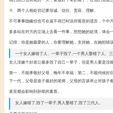
十、两个人相处切记要坦诚、信任、宽容、理解。
不可事事隐瞒但也可在逼不得已时说些善意的谎言，个中
多多站在对方的立场上去看一件事，想想她的处境，体会
记得：你是她最爱的人，你要理解她，支持她，在她犯错
一个女人嫁错了人、一辈子毁了,一个男人娶错了人、
女人没嫁个好老公最多毁了自己一辈子，但是男人要是没
第一，不能孝敬好父母，晚年不幸福；第二，不能伺候好
下一代，父母是孩子最好的老师，父母的言谈举止对孩子
甚至都会影响到孙辈的素质。
女人嫁错了,毁了一辈子,男人娶错了,毁了三代人。