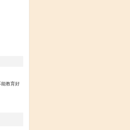
不能教育好