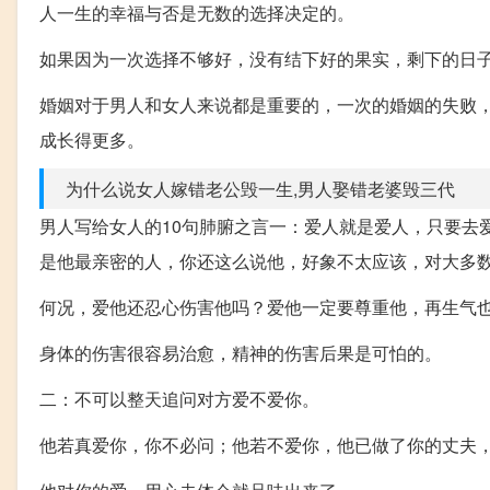
人一生的幸福与否是无数的选择决定的。
如果因为一次选择不够好，没有结下好的果实，剩下的日
婚姻对于男人和女人来说都是重要的，一次的婚姻的失败
成长得更多。
为什么说女人嫁错老公毁一生,男人娶错老婆毁三代
男人写给女人的10句肺腑之言一：爱人就是爱人，只要去
是他最亲密的人，你还这么说他，好象不太应该，对大多
何况，爱他还忍心伤害他吗？爱他一定要尊重他，再生气
身体的伤害很容易治愈，精神的伤害后果是可怕的。
二：不可以整天追问对方爱不爱你。
他若真爱你，你不必问；他若不爱你，他已做了你的丈夫