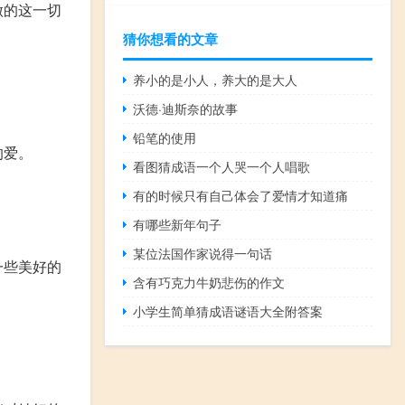
做的这一切
猜你想看的文章
养小的是小人，养大的是大人
沃德·迪斯奈的故事
铅笔的使用
的爱。
看图猜成语一个人哭一个人唱歌
有的时候只有自己体会了爱情才知道痛
有哪些新年句子
某位法国作家说得一句话
一些美好的
含有巧克力牛奶悲伤的作文
小学生简单猜成语谜语大全附答案