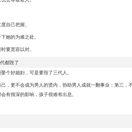
尺度自己把握。
一下她的为难之处。
误时要宽容以对。
三代都毁了
能娶个好媳妇，可是要毁了三代人。
自己，更不会成为男人的贤内，协助男人成就一翻事业；第三，
都会有很深的影响，孩子很难有出息。