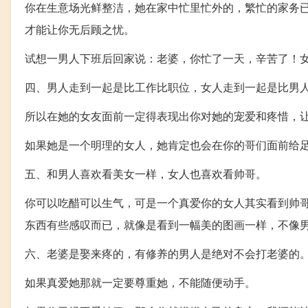
你在生意场光鲜整洁，她在家中忙里忙外的，繁忙的家务
才能让你无后顾之忧。
试想一男人下班后回家说：老婆，你忙了一天，辛苦了！女
四、男人走到一起是比工作比职位，女人走到一起是比男
所以在她的女友面前一定得表现出你对她的宠爱和疼惜，
如果她是一个明理的女人，她肯定也会在你的哥们面前给
五、和男人喜欢看美女一样，女人也喜欢看帅哥。
你可以吃醋可以生气，可是一个真爱你的女人其实看到帅
东西有些感叹而已，就像是看到一幅美的图画一样，不像
六、老婆是娶来疼的，有修养的男人是绝对不会打老婆的
如果真爱她那就一定要尊重她，不能随便动手。