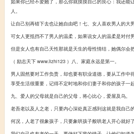
如果你已经不爱她了，那么你就摸摸自己的良心：我还能
人。
让自己别再错下去也让她自由吧！七、女人喜欢男人的大
可女人更抵挡不了男人的温柔，如果说女人的温柔是对付
但是女人也有自己天性那就是天生的母性情结，她偶尔会
（ 励志天下 www.lizhi123 ）八、家庭永远是第一。
男人固然要对工作负责，却也要有职业道德，要从工作中
享受生活很重要，记得不定时地和你们妻子和你的孩子一
九、爱人的父母就是自己的父母，将心比心，爱屋及乌。
老吾老以及人之老，只要内心深处真正感到这就是我自己
何况，人老了很象孩子，只要象哄孩子般哄老人开心就好
我们自己也有老的一天，要做好下辈的镜子，让他们知道