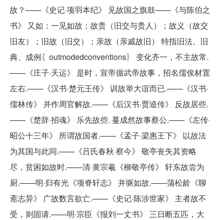
故？——《史记·项羽本纪》 见故国之旗鼓——《与陈伯之
书》 又如：一见如故；故贵（旧交与贵人）；故义（故交
旧友）；旧故（旧交）；亲故（亲戚故旧） 特指旧法、旧
典、成例〖outmodedconventions〗 变化齐一，不主故常.
——《庄子·天运》 是时，宣帝循武帝故事，招名儒俟材置
左右.——《汉书·楚元王传》 训故举大谊而已.——《汉书·
儒林传》 并作周官解故.——《后汉书·贾逵传》 反故居些.
——《楚辞·招魂》 乐先故些. 蔓成然故事蔡公.——《左传·
昭公十三年》 所谓故国者.——《孟子·梁惠王下》 以故法
为其国与此同.——《吕氏春秋·察今》 敬亭丧失其资略
尽，贫困如故时.——清·黄宗羲《柳敬亭传》 轩东故尝为
厨.——明·归有光《项脊轩志》 并驱如故.——蒲松龄《聊
斋志异》 广故数言欲亡.——《史记·陈涉世家》 主者故不
受，则固请.——明·宗臣《报刘一丈书》 三日断五匹，大