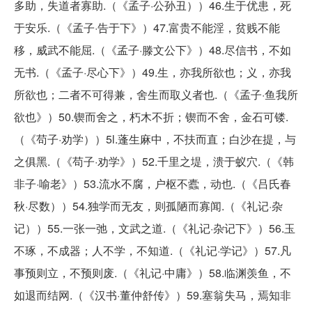
多助，失道者寡助.（《孟子·公孙丑））46.生于优患，死
于安乐.（《孟子·告于下》）47.富贵不能淫，贫贱不能
移，威武不能屈.（《孟子·滕文公下》）48.尽信书，不如
无书.（《孟子·尽心下》）49.生，亦我所欲也；义，亦我
所欲也；二者不可得兼，舍生而取义者也.（《孟子·鱼我所
欲也》）50.锲而舍之，朽木不折；锲而不舍，金石可镂.
（《苟子·劝学））5l.蓬生麻中，不扶而直；白沙在提，与
之俱黑.（《苟子·劝学》）52.千里之堤，溃于蚁穴.（《韩
非子·喻老》）53.流水不腐，户枢不蠹，动也.（《吕氏春
秋·尽数））54.独学而无友，则孤陋而寡闻.（《礼记·杂
记））55.一张一弛，文武之道.（《礼记·杂记下》）56.玉
不琢，不成器；人不学，不知道.（《礼记·学记》）57.凡
事预则立，不预则废.（《礼记·中庸》）58.临渊羡鱼，不
如退而结网.（《汉书·董仲舒传》）59.塞翁失马，焉知非