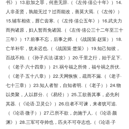
书》）13.欲加之罪，何患无辞.（《左传·僖公十年》）14.
人非圣贤，孰能无过？过而能改，善莫大焉.（《左传》）
15.辅车相依，唇亡齿寒.（《左传·僖公五年》）16.武夫力
而拘诸原，妇人暂而免诸国.（《左传·僖公三十二年至三十
三年》）17.前事不忘，后事之师.（《战国策·赵策））18.
亡羊补牢，犹未迟也.（《战国策·楚策》）19.知己知彼，
百战不殆.（《孙子兵法·谋攻》）20.千里之行，始于足下.
（《老子·六十四章））21.祸兮福之所倚，福兮祸之所伏.
（《老子·五十八章））22.天网恢恢，疏而不漏.（《老子·
七十三章））23.知人者智，自知者明.（《老子））24.物
以类聚，人以群分.（《易经））25.工欲善其事，必先利
其器.（《论语·卫灵公》）26.往者不可谏，来者犹可追.
（《论语·微子））27.己所不欲，勿施于人.（《论语·颜
渊》）28.三军可夺帅也，匹夫不可夺志也.（《论语·子