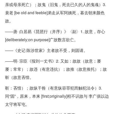
亲或母亲死亡）；故鬼（旧鬼，死去已久的人的鬼魂）3.
衰老 [be old and feeble]弟走从军阿姨死，暮去朝来颜色
故。
——唐· 白居易《琵琶行（并序）》〈副〉1. 故意，存心
[deliberately;on purpose]广故数言欲亡。
——《史记·陈涉世家》主者故不受，则固请。
——明· 宗臣《报刘一丈书》2. 又如：故故（故意；屡
屡；常常）；故违（有意违抗）；故推（故意推托）；故
靳（故意吝惜。
靳：吝惜）；故纵干咎（有意纵容罪犯而触犯法令）3.
同“固”，原来，本来 [first;originally]程不识故与 李广俱以边
太守将军屯。