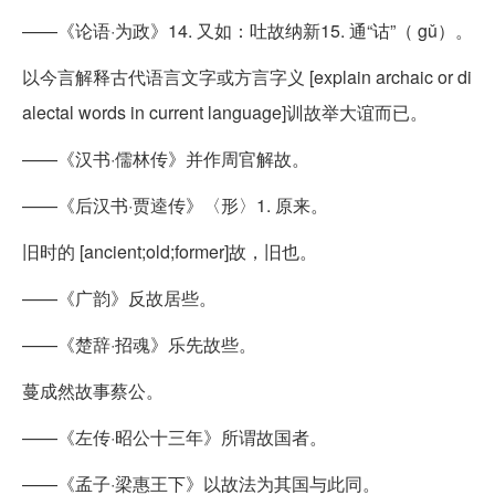
——《论语·为政》14. 又如：吐故纳新15. 通“诂”（ gǔ）。
以今言解释古代语言文字或方言字义 [explain archaic or di
alectal words in current language]训故举大谊而已。
——《汉书·儒林传》并作周官解故。
——《后汉书·贾逵传》〈形〉1. 原来。
旧时的 [ancient;old;former]故，旧也。
——《广韵》反故居些。
——《楚辞·招魂》乐先故些。
蔓成然故事蔡公。
——《左传·昭公十三年》所谓故国者。
——《孟子·梁惠王下》以故法为其国与此同。