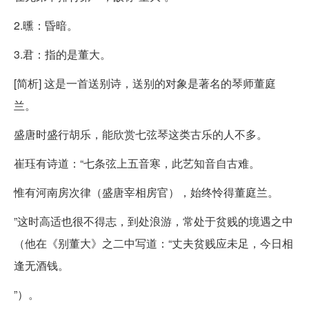
2.曛：昏暗。
3.君：指的是董大。
[简析] 这是一首送别诗，送别的对象是著名的琴师董庭
兰。
盛唐时盛行胡乐，能欣赏七弦琴这类古乐的人不多。
崔珏有诗道：“七条弦上五音寒，此艺知音自古难。
惟有河南房次律（盛唐宰相房官），始终怜得董庭兰。
”这时高适也很不得志，到处浪游，常处于贫贱的境遇之中
（他在《别董大》之二中写道：“丈夫贫贱应未足，今日相
逢无酒钱。
”）。