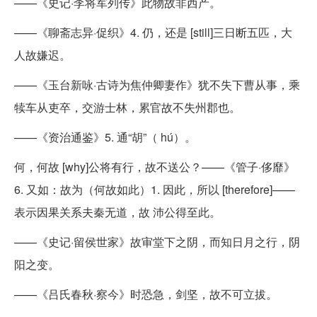
——《史记·李将军列传》此物故非西产。
——《聊斋志异·促织》4. 仍，还是 [still]三日断五匹，大
人故嫌迟。
——《玉台新咏·古诗为焦仲卿妻作》犹不失下曹从事，乘
犊车从吏卒，交游士林，累官故不失州郡也。
——《资治通鉴》5. 通“胡”（ hú）。
何，何故 [why]公将有行，故不送公？——《管子·侈靡》
6. 又如：故为（何故如此）1. 因此，所以 [therefore]——
表示因果关系夫秦无道，故 沛公得至此。
——《史记·留侯世家》故审堂下之阴，而知日月之行，阴
阳之变。
——《吕氏春秋·察今》时恐急，剑坚，故不可立拔。