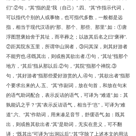
们”.②句，“其”指的是“我（自己）”.四、“其”作指示代词，
可以指代个别的人或事物，也可指代多数，一般都是远
指，相当于现代汉语的“那、那个、那些、那里”.如：①唐
浮图慧褒始舍于其址，而卒葬之；以故其后名之曰“褒禅”.
②距其院东五里，所谓华山洞者，③问其深，则其好游者
不能穷也.④既其出，则或咎其欲出者.①句，“其址”指那个
地方，“其后”指从那以后.②句，“其院”指那个禅院.③
句，“其好游者”指那些爱好游赏的人.④句，“其欲出者”指那
个要求出来的人.五、“其”作副词，放在句首，和放在句末
的语气助词配合，表示反诘的语气，可译为 “难道”.如：其
孰能讥之乎？“其”表示反诘语气，相当于“岂”，可译为“难
道”.六、“其”作助词，用来凑足音节，舒缓语气.如：既其
出，则或咎其欲出者.“其”是助词，无实在意义，可不翻
译；“既其出”可译为“出洞以后”.“其”字除了上述本文的用法