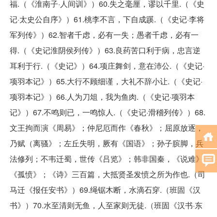
福.（《淮南子·人间训》）60.失之毫厘，谬以千里.（《史
记·太史公自序》）61.桃李不言，下自成蹊.（《史记·李将
军列传》）62.智者千虑，必有一失；愚者千虑，必有一
得.（《史记淮阴侯列传》）63.良药苦口利于病，忠言逆
耳利于行.（《史记》）64.项庄舞剑，意在沛公.（《史记·
项羽本记》）65.大行不顾细谨，大礼不辞小让.（《史记·
项羽本记》）66.人为刀俎，我为鱼肉.（《史记·项羽本
记》）67.不鸣则已，一鸣惊人.（《史记·滑稽列传》）68.
文王拘而演《周易》；仲尼厄而作《春秋》；屈原放逐，
乃赋（离骚》；左丘失明，厥有《国语》；孙子膑脚，兵
法修列；不韦迁蜀，世传《吕览》；韩非国秦，《说难》
《孤愤》；《诗》三百篇，大抵贤圣发愤之所为作也.（司
马迁《报任安书》）69.绳锯木断，水滴石穿.（班固《汉
书》）70.水至清则无鱼，人至家则无徒.（班固《汉书·东