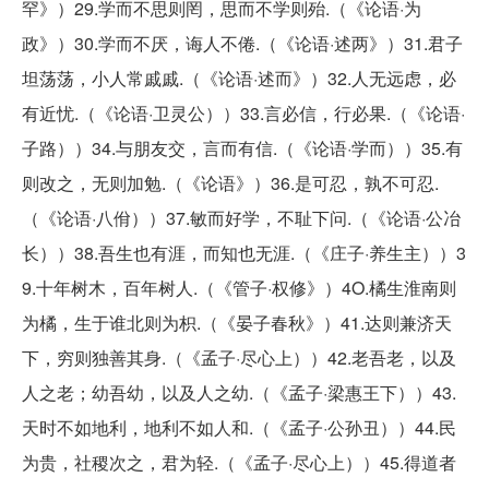
罕》）29.学而不思则罔，思而不学则殆.（《论语·为
政》）30.学而不厌，诲人不倦.（《论语·述两》）31.君子
坦荡荡，小人常戚戚.（《论语·述而》）32.人无远虑，必
有近忧.（《论语·卫灵公））33.言必信，行必果.（《论语·
子路））34.与朋友交，言而有信.（《论语·学而））35.有
则改之，无则加勉.（《论语》）36.是可忍，孰不可忍.
（《论语·八佾））37.敏而好学，不耻下问.（《论语·公冶
长））38.吾生也有涯，而知也无涯.（《庄子·养生主））3
9.十年树木，百年树人.（《管子·权修》）4O.橘生淮南则
为橘，生于谁北则为枳.（《晏子春秋》）41.达则兼济天
下，穷则独善其身.（《孟子·尽心上））42.老吾老，以及
人之老；幼吾幼，以及人之幼.（《孟子·梁惠王下））43.
天时不如地利，地利不如人和.（《孟子·公孙丑））44.民
为贵，社稷次之，君为轻.（《孟子·尽心上））45.得道者