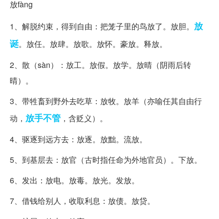
放fàng
放
1、解脱约束，得到自由：把笼子里的鸟放了。放胆。
诞
。放任。放肆。放歌。放怀。豪放。释放。
2、散（sàn）：放工。放假。放学。放晴（阴雨后转
晴）。
3、带牲畜到野外去吃草：放牧。放羊（亦喻任其自由行
放手不管
动，
，含贬义）。
4、驱逐到远方去：放逐。放黜。流放。
5、到基层去：放官（古时指任命为外地官员）。下放。
6、发出：放电。放毒。放光。发放。
7、借钱给别人，收取利息：放债。放贷。