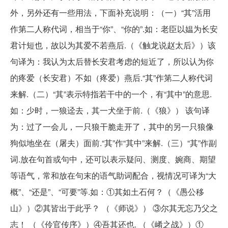
外，另外还有一些用法，下面补充说明：（一）“其”活用
作第二人称代词，相当于“你”、“你的”.如：老臣以媪为长安
君计短也，故以为其爱不若燕后.（《触龙说赵太后》）该
句译为：我认为太后替长安君考虑的短近了，所以认为你
的疼爱（长安君）不如（疼爱）燕后.“其”作第二人称代词
来解.（二）“其”表示特指若干中的一个，有“其中”的意思.
如：少时，一狼迳去，其一犬坐于前.（《狼》） 该句译
为：过了一会儿，一只狼干脆走开了，其中的另一只狼像
狗似地坐在（屠夫）面前.“其”作“其中”来解.（三）“其”作副
词.放在句首或句中，还可以表示疑问、测度、婉商、期望
等语气，常和放在句末的语气助词配合，视情况可译为“大
概”、“还是”、“可要”等.如：①其如土石何？（《愚公移
山》）②其皆出于此乎？ （《师说》） ③尔其无忘乃父之
志！ （《伶官传序》）④吾其还也. （《崤之战》）①