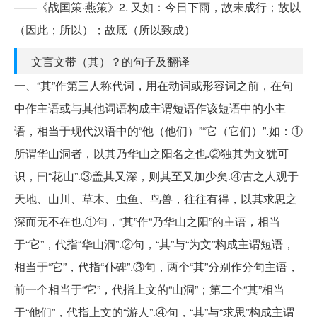
——《战国策·燕策》2. 又如：今日下雨，故未成行；故以
（因此；所以）；故厎（所以致成）
文言文带（其）？的句子及翻译
一、“其”作第三人称代词，用在动词或形容词之前，在句
中作主语或与其他词语构成主谓短语作该短语中的小主
语，相当于现代汉语中的“他（他们）”“它（它们）”.如：①
所谓华山洞者，以其乃华山之阳名之也.②独其为文犹可
识，曰“花山”.③盖其又深，则其至又加少矣.④古之人观于
天地、山川、草木、虫鱼、鸟兽，往往有得，以其求思之
深而无不在也.①句，“其”作“乃华山之阳”的主语，相当
于“它”，代指“华山洞”.②句，“其”与“为文”构成主谓短语，
相当于“它”，代指“仆碑”.③句，两个“其”分别作分句主语，
前一个相当于“它”，代指上文的“山洞”；第二个“其”相当
于“他们”，代指上文的“游人”.④句，“其”与“求思”构成主谓