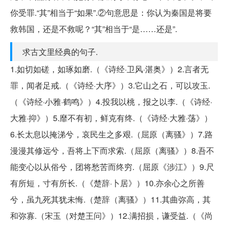
你受罪.“其”相当于“如果”.②句意思是：你认为秦国是将要
救韩国，还是不救呢？“其”相当于“是……还是”.
求古文里经典的句子.
1.如切如磋，如琢如磨.（《诗经·卫风·湛奥》）2.言者无
罪，闻者足戒.（《诗经·大序》）3.它山之石，可以攻玉.
（《诗经·小雅·鹤鸣》）4.投我以桃，报之以李.（《诗经·
大雅·抑》）5.靡不有初，鲜克有终.（《诗经·大雅·荡》）
6.长太息以掩涕兮，哀民生之多艰.（屈原（离骚》）7.路
漫漫其修远兮，吾将上下而求索.（屈原（离骚》）8.吾不
能变心以从俗兮，团将愁苦而终穷.（屈原《涉江》）9.尺
有所短，寸有所长.（《楚辞·卜居》）10.亦余心之所善
兮，虽九死其犹未悔.（楚辞（离骚》）11.其曲弥高，其
和弥寡.（宋玉（对楚王问》）12.满招损，谦受益.（《尚