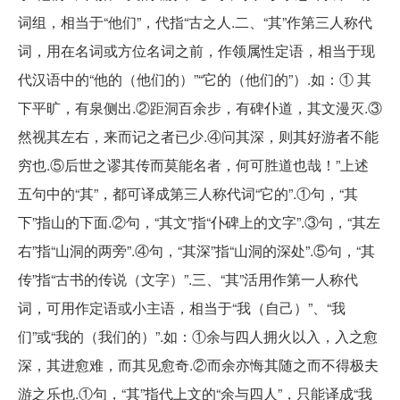
词组，相当于“他们”，代指“古之人.二、“其”作第三人称代
词，用在名词或方位名词之前，作领属性定语，相当于现
代汉语中的“他的（他们的）”“它的（他们的”）.如：① 其
下平旷，有泉侧出.②距洞百余步，有碑仆道，其文漫灭.③
然视其左右，来而记之者已少.④问其深，则其好游者不能
穷也.⑤后世之谬其传而莫能名者，何可胜道也哉！”上述
五句中的“其”，都可译成第三人称代词“它的”.①句，“其
下”指山的下面.②句，“其文”指“仆碑上的文字”.③句，“其左
右”指“山洞的两旁”.④句，“其深”指“山洞的深处”.⑤句，“其
传”指“古书的传说（文字）”.三、“其”活用作第一人称代
词，可用作定语或小主语，相当于“我（自己）”、“我
们”或“我的（我们的）”.如：①余与四人拥火以入，入之愈
深，其进愈难，而其见愈奇.②而余亦悔其随之而不得极夫
游之乐也.①句，“其”指代上文的“余与四人”，只能译成“我