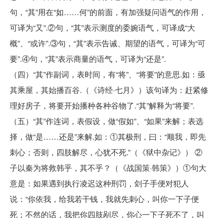
句，“其”用在“如……何”的前面，有加强疑问语气的作用，
可译为“又”.②句，“其”表示测度的委婉语气，可译成“大
概”、“或许”.③句，“其”表示告诫、期望的语气，可译为“可
要”.④句，“其”表示商量的语气，可译为“还是”.
（四）“其”作副词，表时间，有“将”、“将要”的意思.如：亟
其乘屋，其始播百谷.（《诗经·七月》）该句译为：赶紧修
理好房子，将要开始播种各种谷物了.“其”解释为“将要”.
（五）“其”作连词，表假设，做“假如”、“如果”来解；表选
择，做“是……还是”来解.如：①其极刑，曰：“顺我，即先
刺心；否则，四肢解尽，心犹不死.”（《狱中杂记》） ②
子以秦为将救韩乎，其不乎？（《战国策·韩策》）①句大
意是：如果遇到执行凌迟这种刑罚，刽子手便对犯人
说：“你依我，给我若干钱，我就先刺心，叫你一下子便
死；不然的话，我把你四肢剐尽，你心一下子死不了，叫