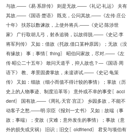
与故.——《易·系辞传》 则是无故.——《礼记·礼运》 夫有
其故.——《国语·楚语》 既克，公问其故.——《左传·庄公
十年》 扶苏以数谏故，上使外将兵.——《史记·陈涉世
家》 广行取胡儿弓，射杀追骑，以故得脱.——《史记·李
将军列传》 又如：借故（托故.借口某种原因）；无故（没
有缘故） 事；事情〖thing〗 昭伯问家故，尽对.——《左
传·昭公二十五年》 敢问天道乎，抑人故也？—《国语·周
语下》 教、孝景固袭掌故，未遑讲试.——《史记·龟策
传》 又如：细故（细小而值不得计较的事情）；掌故（历
史上的人物事迹、制度沿革等） 意外或不幸的事变〖acci
dent〗 国有故.——《周礼·天官·宫正》 乡园多故，不能不
动客子之愁.——明·宗臣《报刘一丈书》 又如：故端（事
故；事端）；变故（灾难；意外发生的事情）；事故（意
外的损失或灾祸） 旧识；旧交〖oldfriend〗 君安与项伯有