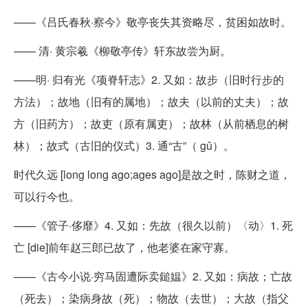
——《吕氏春秋·察今》敬亭丧失其资略尽，贫困如故时。
—— 清· 黄宗羲《柳敬亭传》轩东故尝为厨。
——明· 归有光《项脊轩志》2. 又如：故步（旧时行步的
方法）；故地（旧有的属地）；故夫（以前的丈夫）；故
方（旧药方）；故吏（原有属吏）；故林（从前栖息的树
林）；故式（古旧的仪式）3. 通“古”（ gǔ）。
时代久远 [long long ago;ages ago]是故之时，陈财之道，
可以行今也。
——《管子·侈靡》4. 又如：先故（很久以前）〈动〉1. 死
亡 [die]前年赵三郎已故了，他老婆在家守寡。
——《古今小说·穷马固遭际卖鎚媪》2. 又如：病故；亡故
（死去）；染病身故（死）；物故（去世）；大故（指父