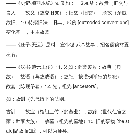
——《史记·项羽本纪》9. 又如：一见如故；故贵（旧交与
贵人）；故义（故交旧友）；旧故（旧交）；亲故（亲戚
故旧）10. 特指旧法、旧典、成例 [outmoded conventions]
变化齐一，不主故常。
——《庄子·天运》是时，宣帝循 武帝故事，招名儒俟材置
左右。
——《汉书·楚元王传》11. 又如：蹈常袭故；故典（典
故）；故语（典故成语）；故祀（按惯例举行的祭祀）；
故套（陈规俗套）12. 先，祖先 [ancestors]。
如：故训（先代留下的法则。
古训）；故业（指祖上传下的基业）；故家（世代仕宦之
家；世家大族）；故墓（祖先的墓地）13. 旧的事物 [the st
ale]温故而知新，可以为师矣。