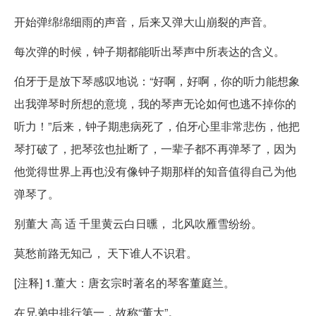
开始弹绵绵细雨的声音，后来又弹大山崩裂的声音。
每次弹的时候，钟子期都能听出琴声中所表达的含义。
伯牙于是放下琴感叹地说：“好啊，好啊，你的听力能想象
出我弹琴时所想的意境，我的琴声无论如何也逃不掉你的
听力！”后来，钟子期患病死了，伯牙心里非常悲伤，他把
琴打破了，把琴弦也扯断了，一辈子都不再弹琴了，因为
他觉得世界上再也没有像钟子期那样的知音值得自己为他
弹琴了。
别董大 高 适 千里黄云白日曛， 北风吹雁雪纷纷。
莫愁前路无知己， 天下谁人不识君。
[注释] 1.董大：唐玄宗时著名的琴客董庭兰。
在兄弟中排行第一，故称“董大”。