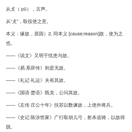
从攴（ pū），古声。
从“攴”，取役使之意。
本义：缘故，原因）2. 同本义 [cause;reason]故，使为之
也。
——《说文》又明于忧患与故。
——《易·系辞传》则是无故。
——《礼记·礼运》夫有其故。
——《国语·楚语》既克，公问其故。
——《左传·庄公十年》扶苏以数谏故，上使外将兵。
——《史记·陈涉世家》广行取胡儿弓，射杀追骑，以故得
脱。