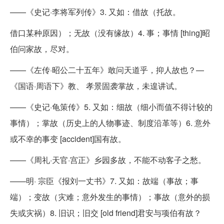
——《史记·李将军列传》3. 又如：借故（托故。
借口某种原因）；无故（没有缘故）4. 事；事情 [thing]昭
伯问家故，尽对。
——《左传·昭公二十五年》敢问天道乎，抑人故也？—
《国语·周语下》教、 孝景固袭掌故，未遑讲试。
——《史记·龟策传》5. 又如：细故（细小而值不得计较的
事情）；掌故（历史上的人物事迹、制度沿革等）6. 意外
或不幸的事变 [accident]国有故。
——《周礼·天官·宫正》乡园多故，不能不动客子之愁。
——明· 宗臣《报刘一丈书》7. 又如：故端（事故；事
端）；变故（灾难；意外发生的事情）；事故（意外的损
失或灾祸）8. 旧识；旧交 [old friend]君安与项伯有故？