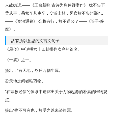
人故嫌迟.——《玉台新咏·古诗为焦仲卿妻作》 犹不失下
曹从事，乘犊车从吏卒，交游士林，累官故不失州郡也.
——《资治通鉴》 公将有行，故不送公？——《管子·侈
靡》 .
故有所以意思的文言文句子
《易传》中说明六十四卦排列次序的篇名。
《十翼》之一。
提出：“有天地，然后万物生焉。
盈天地之间者唯万物。
”在宗教迷信的体系中透露出关于万物起源的朴素的唯物观
点。
提出“物不可穷也，故受之以未济终焉。