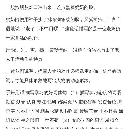
一股浓烟从灶口冲出来，差点熏着奶奶的脸。
奶奶随便用袖子拂了拂布满皱纹的脸，又摇摇头，自言自
语地说：“老了，不中用啰！” 这段话描写的是一位老奶奶
干家务活的动作。
用“揭、冲、熏、拂、摇”等动词，准确而恰当地写出了老
人干活动作的特点。
上述各例说明，描写人物的动作必须选用准确、恰当的动
词，才能具体形象地写出人物的动态形象。
手舞足蹈 描写学习的好词佳句 （1）描写学习态度的词语
勤奋 刻苦 认真 专注 钻研 踏实 勤恳 虚心好学 发奋苦读 脚
踏实地 不耻下问 精益求精 刨根问底 废寝忘食 手不释卷 如
饥似渴 持之以恒 一丝不苟 （2）专心学习的词语 聚精会