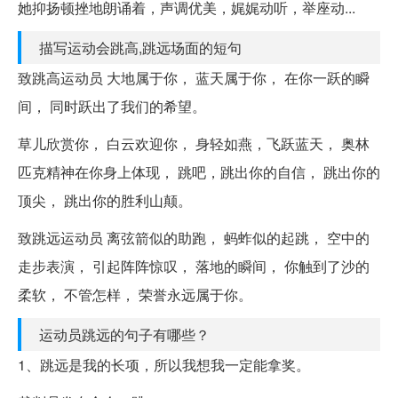
她抑扬顿挫地朗诵着，声调优美，娓娓动听，举座动...
描写运动会跳高,跳远场面的短句
致跳高运动员 大地属于你， 蓝天属于你， 在你一跃的瞬
间， 同时跃出了我们的希望。
草儿欣赏你， 白云欢迎你， 身轻如燕，飞跃蓝天， 奥林
匹克精神在你身上体现， 跳吧，跳出你的自信， 跳出你的
顶尖， 跳出你的胜利山颠。
致跳远运动员 离弦箭似的助跑， 蚂蚱似的起跳， 空中的
走步表演， 引起阵阵惊叹， 落地的瞬间， 你触到了沙的
柔软， 不管怎样， 荣誉永远属于你。
运动员跳远的句子有哪些？
1、跳远是我的长项，所以我想我一定能拿奖。