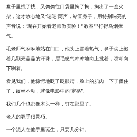
盘子里找了找，又匆匆往口袋里掏了掏，掏出了一盒火
柴，这才放心地又“嗯嗯”两声，站直身子，用特别响亮的
声音说：“现在开始看老师做实验！” 教室里打得乌烟瘴
气。
毛老师气咻咻地站在门口，他头上冒着热气，鼻子尖上缀
着几颗亮晶晶的汗珠，眉毛怒气冲冲地向上挑着，嘴却向
下咧着。
看见我们，他惊愕地眨了眨眼睛，脸上的肌肉一下子僵住
了，纹丝不动，就像电影中的“定格”。
我们几个也都像木头一样，钉在那里了。
老人的双手很灵巧。
一个泥人在他手里诞生，只要几分钟。