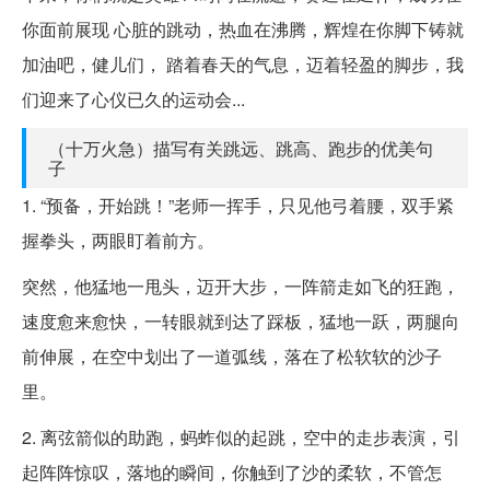
你面前展现 心脏的跳动，热血在沸腾，辉煌在你脚下铸就
加油吧，健儿们， 踏着春天的气息，迈着轻盈的脚步，我
们迎来了心仪已久的运动会...
（十万火急）描写有关跳远、跳高、跑步的优美句
子
1. “预备，开始跳！”老师一挥手，只见他弓着腰，双手紧
握拳头，两眼盯着前方。
突然，他猛地一甩头，迈开大步，一阵箭走如飞的狂跑，
速度愈来愈快，一转眼就到达了踩板，猛地一跃，两腿向
前伸展，在空中划出了一道弧线，落在了松软软的沙子
里。
2. 离弦箭似的助跑，蚂蚱似的起跳，空中的走步表演，引
起阵阵惊叹，落地的瞬间，你触到了沙的柔软，不管怎