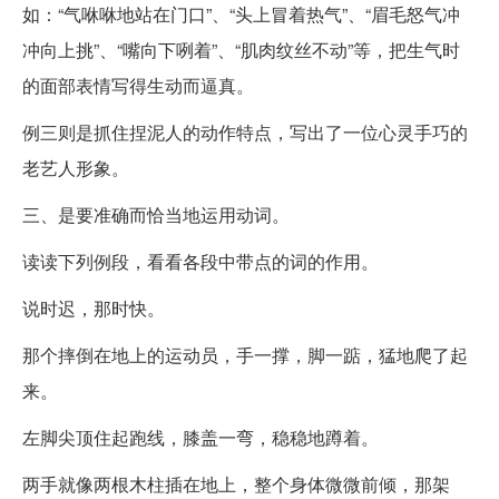
如：“气咻咻地站在门口”、“头上冒着热气”、“眉毛怒气冲
冲向上挑”、“嘴向下咧着”、“肌肉纹丝不动”等，把生气时
的面部表情写得生动而逼真。
例三则是抓住捏泥人的动作特点，写出了一位心灵手巧的
老艺人形象。
三、是要准确而恰当地运用动词。
读读下列例段，看看各段中带点的词的作用。
说时迟，那时快。
那个摔倒在地上的运动员，手一撑，脚一踮，猛地爬了起
来。
左脚尖顶住起跑线，膝盖一弯，稳稳地蹲着。
两手就像两根木柱插在地上，整个身体微微前倾，那架