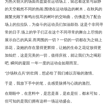
为热火朝天的场面而盘旋在运动场上，留恋着这里与寂静
的天空截然不同的热闹.围绕在运动场边的树木，在秋风的
频繁光顾下奏鸣出悦耳的树叶的交响曲，仿佛是为了配合
场上的拉拉队，为奋斗的运动员们加油鼓劲. 这是个非同寻
常的日子.场上的学子们正在这个不同寻常的舞台上尽情的
展示自己的风采.而周围的一切？一切的一切都在为之锦上
添花，染她的存在显得更辉煌，让她的生命之花绽放得更
加灿烂，这是完美的一切，值得庆祝，就让我们为之喝彩
吧. 瞬间的凝固 一年一度的运动会如期而至。
“沙场秋点兵”的壮阔，想必给了我们难以言喻的激情。
于是，我放下手中的笔，去感受脉搏与心跳的激烈。
在期盼中，在意料中，是悲是喜，是欢是狂，都未可知，
但可知的是我们拥有这样一场运动盛会。