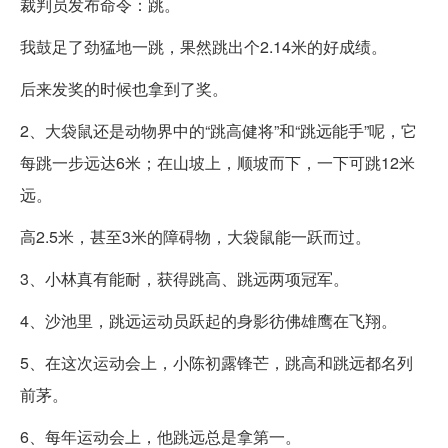
裁判员发布命令：跳。
我鼓足了劲猛地一跳，果然跳出个2.14米的好成绩。
后来发奖的时候也拿到了奖。
2、大袋鼠还是动物界中的“跳高健将”和“跳远能手”呢，它
每跳一步远达6米；在山坡上，顺坡而下，一下可跳12米
远。
高2.5米，甚至3米的障碍物，大袋鼠能一跃而过。
3、小林真有能耐，获得跳高、跳远两项冠军。
4、沙池里，跳远运动员跃起的身影彷佛雄鹰在飞翔。
5、在这次运动会上，小陈初露锋芒，跳高和跳远都名列
前茅。
6、每年运动会上，他跳远总是拿第一。