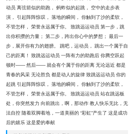
动员 离弦箭似的助跑， 蚂蚱似的起跳， 空中的走步表
演， 引起阵阵惊叹， 落地的瞬间， 你触到了沙的柔软，
不管怎样， 荣誉永远属于你。 致跳远运动员 第一步，跳
出你积攒的力量； 第二步，跨出你心中的梦想； 最后一
步，展开你有力的翅膀。 跳吧，运动员， 跳出一个属于自
己的距离！ 致跳远运动员 一阵有力的助跑后 你腾空跃起
顿时—— 然后—— 就会有个属于你的距离 无论远近 都是
青春的风采 无论胜负 都是动人的旋律 致跳远运动员 你的
起跳 引起阵阵惊叹， 落地的瞬间， 你触到了沙的柔软，
不管怎样， 荣誉永远属于你。 致跳远运动员 站在跳远板
处，你突然发力 向前跳出，啊，那动作 教人快乐无比，无
法自控 随着双脚着地，一道美丽的 “彩虹”产生了 这是成功
后的嬉乐 这是爱的奉献