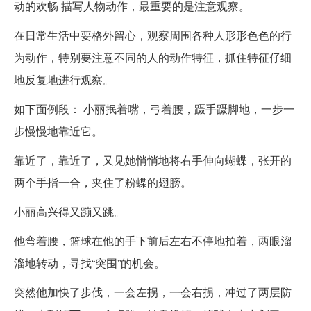
动的欢畅 描写人物动作，最重要的是注意观察。
在日常生活中要格外留心，观察周围各种人形形色色的行
为动作，特别要注意不同的人的动作特征，抓住特征仔细
地反复地进行观察。
如下面例段： 小丽抿着嘴，弓着腰，蹑手蹑脚地，一步一
步慢慢地靠近它。
靠近了，靠近了，又见她悄悄地将右手伸向蝴蝶，张开的
两个手指一合，夹住了粉蝶的翅膀。
小丽高兴得又蹦又跳。
他弯着腰，篮球在他的手下前后左右不停地拍着，两眼溜
溜地转动，寻找“突围”的机会。
突然他加快了步伐，一会左拐，一会右拐，冲过了两层防