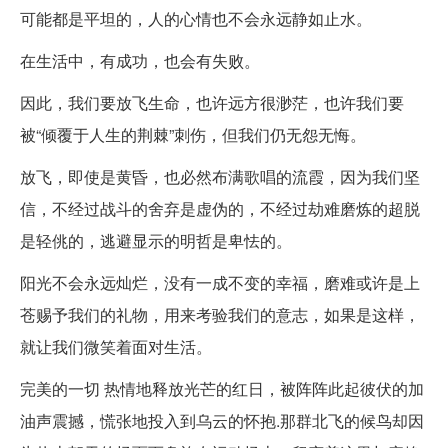
可能都是平坦的，人的心情也不会永远静如止水。
在生活中，有成功，也会有失败。
因此，我们要放飞生命，也许远方很渺茫，也许我们要
被“倾覆于人生的荆棘”刺伤，但我们仍无怨无悔。
放飞，即使是黄昏，也必然布满歌唱的流霞，因为我们坚
信，不经过战斗的舍弃是虚伪的，不经过劫难磨炼的超脱
是轻佻的，逃避显示的明哲是卑怯的。
阳光不会永远灿烂，没有一成不变的幸福，磨难或许是上
苍赐予我们的礼物，用来考验我们的意志，如果是这样，
就让我们微笑着面对生活。
完美的一切 热情地释放光芒的红日，被阵阵此起彼伏的加
油声震撼，慌张地投入到乌云的怀抱.那群北飞的候鸟却因