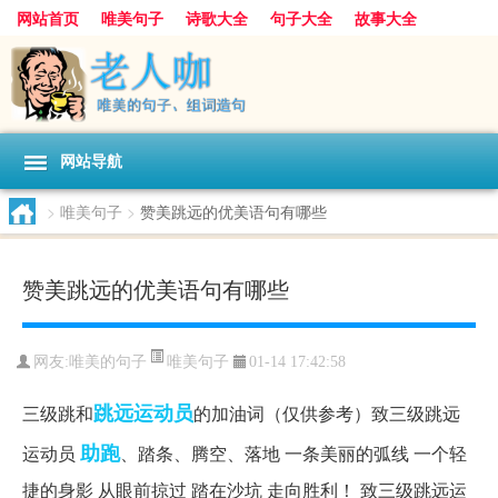
网站首页
唯美句子
诗歌大全
句子大全
故事大全
人生感悟
其他美文
美文欣赏
伤感文字
散文随笔
感人故事
句子分类
网站导航
>
唯美句子
>
赞美跳远的优美语句有哪些
赞美跳远的优美语句有哪些
唯美句子
网友:
唯美的句子
01-14 17:42:58
跳远
运动员
三级跳和
的加油词（仅供参考）致三级跳远
助跑
运动员
、踏条、腾空、落地 一条美丽的弧线 一个轻
捷的身影 从眼前掠过 踏在沙坑 走向胜利！ 致三级跳远运