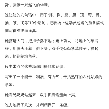
势，就像一只起飞的雄鹰。
这短短的几句话中，用了“摔、撑、踮、爬、顶、弯、蹲、
插、倾、飞等”10个动词，把赛场上运动员起跑的预备姿式
描写得准确而逼真。
她挤进大门，把担子撂下地；走上前去，将地上的草揽
好，用膝头压着，俯下身，双手使劲勒紧草腰子，提起
来，扔到院墙角落。
段中带点的这些动词用得非常贴切。
写出了一个能干、利索、有力气，干活熟练的农村姑娘的
形象。
她看见奶奶站起来，双手抓着锅盖向上揭。
吃力地揭了几次，才稍稍揭开一条缝。