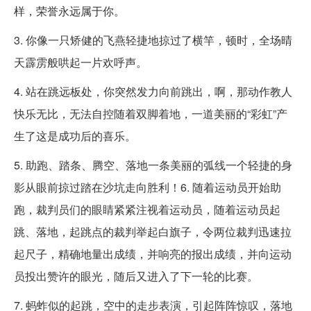
样，荣誉永远属于你。
3. 你像一只矫健的飞燕轻捷地掠过了横竿，顿时，全场晴
天霹雳般哄起一片欢呼声。
4. 站在跳远板处，你突然发力向前跳出，啊，那动作教人
快乐无比，无法自控随着双脚着地，一道美丽的“彩虹”产
生了这是成功后的喜乐。
5. 助跑、踏条、腾空、落地一条美丽的弧线一个轻捷的身
影从眼前掠过踏在沙坑走向胜利！6. 随着运动员开始助
跑，裁判员们的眼睛紧紧注视着运动员，随着运动员起
跳、落地，起跳点的裁判举起白旗子，令两位裁判迅速拉
起尺子，精确地量出成绩，并响亮的报出成绩，并向运动
员投出赞许的眼光，随后又进入了下一轮的比赛。
7. 蚂蚱似的起跳，空中的走步表演，引起阵阵惊叹，落地