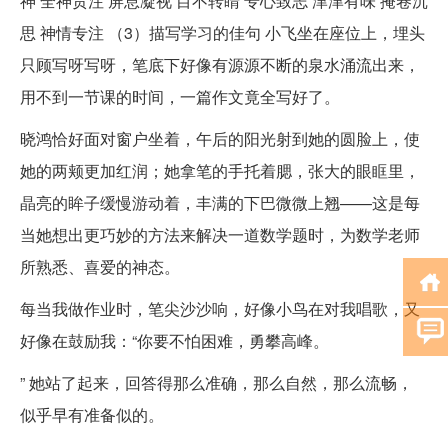
神 全神贯注 屏息凝视 目不转睛 专心致志 津津有味 掩卷沉
思 神情专注 （3）描写学习的佳句 小飞坐在座位上，埋头
只顾写呀写呀，笔底下好像有源源不断的泉水涌流出来，
用不到一节课的时间，一篇作文竟全写好了。
晓鸿恰好面对窗户坐着，午后的阳光射到她的圆脸上，使
她的两颊更加红润；她拿笔的手托着腮，张大的眼眶里，
晶亮的眸子缓慢游动着，丰满的下巴微微上翘——这是每
当她想出更巧妙的方法来解决一道数学题时，为数学老师
所熟悉、喜爱的神态。
每当我做作业时，笔尖沙沙响，好像小鸟在对我唱歌，又
好像在鼓励我：“你要不怕困难，勇攀高峰。
” 她站了起来，回答得那么准确，那么自然，那么流畅，
似乎早有准备似的。