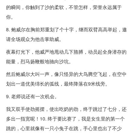
的瞬间，你触到了沙的柔软，不管怎样，荣誉永远属于
你。
8. 鲍威尔在胸前郑重划了个十字，继而双臂高高举起，邀
请全场观众为他击掌助威。
夜幕灯光下，他威严地甩动几下胳膊，动员起全身潜存的
能量，烈马扬鞭般地驰向沙坑。
然后鲍威尔大叫一声，像只怪异的大鸟腾空飞起，在空中
划出一道优美绵长的弧线，最终降落在9米线旁。
9. 老师说还有一次机会。
我又双手使劲摇摆，使出吃奶的劲，终于跳过了七分，还
多出一指宽呢！10. 终于要比赛了，我是女生里的第一个
跳的，心里就像有一只小兔子在跳，手心里也出了不少