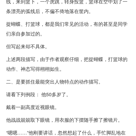
线，来到篮下，一个虎跳，转身投篮，篮球在空中划了一
条漂亮的弧线后，不偏不倚地落在筐内。
捉蝴蝶、打篮球，都是我们常见的活动，有的甚至是同学
们亲自参加过的。
但写起来却不具体。
上述两段描写，由于作者观察仔细，把捉蝴蝶，打篮球的
动作、神态写得栩栩如生。
二、是要抓住最能突出人物特点的动作描写。
请看下列例段： 他50多岁了。
戴着一副高度近视眼镜。
他战战兢兢取下眼镜，用衣服的下摆随手擦了擦镜片。
“嗯嗯……”他刚要讲话，忽然想起了什么，手忙脚乱地在