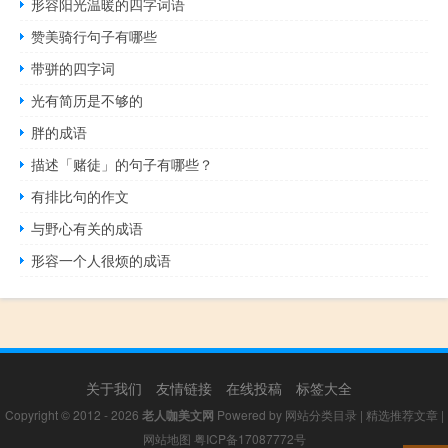
形容阳光温暖的四字词语
赞美骑行句子有哪些
带骈的四字词
光有简历是不够的
胖的成语
描述「赌徒」的句子有哪些？
有排比句的作文
与野心有关的成语
形容一个人很烦的成语
关于我们
友情链接
在线投稿
标签大全
Copyright © 2012 - 2026
老人咖美文网
Powered by
网站分类目录
|
精选推荐文章
|
网站地图
粤ICP备17087772号