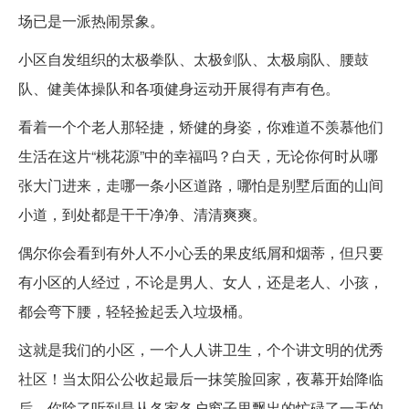
场已是一派热闹景象。
小区自发组织的太极拳队、太极剑队、太极扇队、腰鼓
队、健美体操队和各项健身运动开展得有声有色。
看着一个个老人那轻捷，矫健的身姿，你难道不羡慕他们
生活在这片“桃花源”中的幸福吗？白天，无论你何时从哪
张大门进来，走哪一条小区道路，哪怕是别墅后面的山间
小道，到处都是干干净净、清清爽爽。
偶尔你会看到有外人不小心丢的果皮纸屑和烟蒂，但只要
有小区的人经过，不论是男人、女人，还是老人、小孩，
都会弯下腰，轻轻捡起丢入垃圾桶。
这就是我们的小区，一个人人讲卫生，个个讲文明的优秀
社区！当太阳公公收起最后一抹笑脸回家，夜幕开始降临
后，你除了听到是从各家各户窗子里飘出的忙碌了一天的