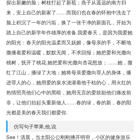
探出新嫩的脸；树枝打起了新苞；燕子从遥远的南方归
来，安上自己的新家了……而我们也在春的怀抱中洗去了
脸上积沉了一年的污垢，换了一张干净的新面孔，开始为
踏上自己的新学年作雄厚的准备.我爱春天，是因为我爱她
的阳光：春天的阳光温柔而又妩媚，像母亲的手，不断地
撒播着爱和温暖，默默无闻，不求回报；她把爱和光撒向
桃树，抚开了桃花.她把爱和光撒向杏花怒放；……她，撒
红了江山，播绿了大地；她将母亲爱撒向罪人的身体，播
进罪人的心，她用爱的泉水浇灌着他干枯的心，用火红的
热情照亮他们心中的黑暗，她用无言的爱鼓励他们痛改前
非，让他们抬起头重新做人……春的绿，春的新，春的阳
光都是美的春天我们都爱你.
仿写句子苹果,他,说
See！清晨，当太阳公公刚刚拂开明帘，小区的健身游乐