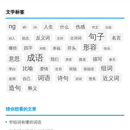
文学标签
ng
人生
伤感
什么
sh
zh
作文
出处
句子
名言
反义词
古诗词
励志
别人
古诗
形容
开头
四字
哪些
幸福
对联
快乐
成语
意思
描写
我们
拼音
接龙
春天
组词
比喻
爱情
祝福
李白
生肖
祝福语
词语
诗句
近义词
自己
老师
诗词
赞美
造句
释义
猜你想看的文章
窄组词有哪些词语