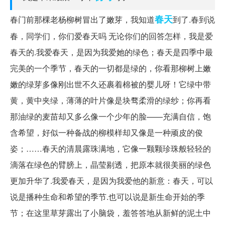
春天
春门前那棵老杨柳树冒出了嫩芽，我知道
到了.春到说
春，同学们，你们爱春天吗 无论你们的回答怎样，我是爱
春天的.我爱春天，是因为我爱她的绿色；春天是四季中最
完美的一个季节，春天的一切都是绿的，你看那柳树上嫩
嫩的绿芽多像刚出世不久还裹着棉被的婴儿呀！它绿中带
黄，黄中夹绿，薄薄的叶片像是块骛柔滑的绿纱；你再看
那油绿的麦苗却又多么像一个少年的脸——充满自信，饱
含希望，好似一种备战的柳模样却又像是一种顽皮的俊
姿；……春天的清晨露珠满地，它像一颗颗珍珠般轻轻的
滴落在绿色的臂膀上，晶莹剔透，把原本就很美丽的绿色
更加升华了.我爱春天，是因为我爱他的新意：春天，可以
说是播种生命和希望的季节.也可以说是新生命开始的季
节；在这里草芽露出了小脑袋，羞答答地从新鲜的泥土中