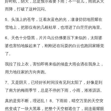
好时机，阴天，总是预示着要下雨；不一会儿，雨就从天
而降，打破了这种沉闷。
5、头顶上的苍穹，泛着灰蓝色的光，凄凄切切地照耀在
雪地上，把那仅有的几根枯草，也埋进了白茫茫的海里。
6、天色十分昏黑，片片乌云仿佛要压下来似的，太阳婆
婆也害怕地躲起来了，刚刚还在玩耍的白云也跑回家睡觉
了。
我拉了拉上衣，害怕即将来临的倾盘大雨会洒在我身上，
用力地往家的方向奔跑。
7、又是阴天，已经好长时间没有见到太阳了，好像是到
了南方的梅雨季节，总是不停的下雨，小雨，淅淅沥沥。
真的是剪不断，理还乱！ 8、下雨前，晴空万里的天空突
然变成了一块大黑幕，把整个天空都遮住了，就连最耀眼