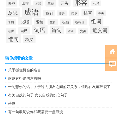
形容
开头
四字
哪些
幸福
对联
快乐
成语
意思
描写
我们
拼音
接龙
春天
组词
比喻
爱情
祝福
李白
生肖
祝福语
词语
诗句
近义词
自己
老师
诗词
赞美
造句
释义
猜你想看的文章
关于抓住机会的名言
谢邀有拒绝的意思吗
一句悲伤的话，关于过去朋友之间的好关系，但现在友谊破裂了
有关自残的句子 女友自残的伤心句子
茅屋
有一句歌词说你和我需要一点浪漫