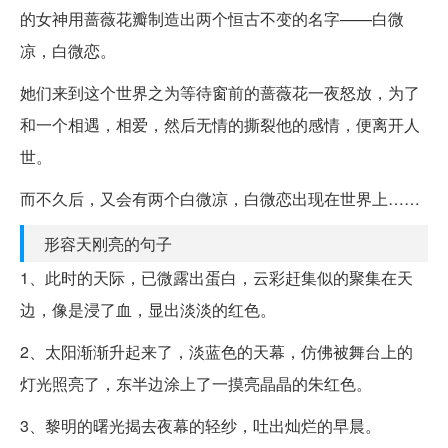
的女神用蔷薇花瓣制造出两个恒古不变的名字——白微
凉，白微恋。
她们来到这个世界之为等待窗前的蔷薇花一夜怒放，为了
和一个相遇，相爱，然后无情的撕裂他的感情，便离开人
世。
而不久后，又会有两个白微凉，白微恋出现在世界上……
形容天刚亮的句子
1、此时的天际，已微露出蛋白，云彩赶集似的聚集在天
边，像是浸了血，显出淡淡的红色。
2、太阳渐渐升起来了，淡蓝色的天幕，仿佛被舞台上的
灯光照亮了，东半边涂上了一摸亮晶晶的朱红色。
3、黎明的曙光揭去夜幕的轻纱，吐出灿烂的早晨。