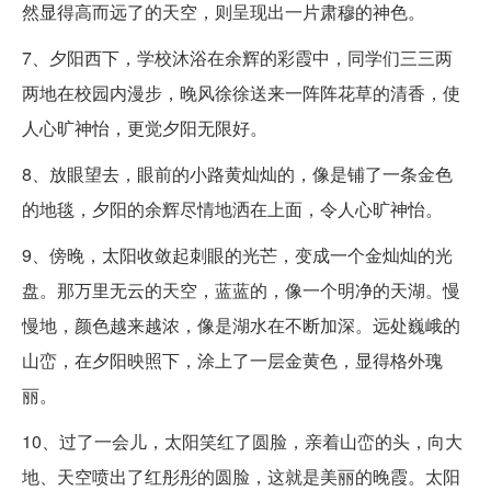
然显得高而远了的天空，则呈现出一片肃穆的神色。
7、夕阳西下，学校沐浴在余辉的彩霞中，同学们三三两
两地在校园内漫步，晚风徐徐送来一阵阵花草的清香，使
人心旷神怡，更觉夕阳无限好。
8、放眼望去，眼前的小路黄灿灿的，像是铺了一条金色
的地毯，夕阳的余辉尽情地洒在上面，令人心旷神怡。
9、傍晚，太阳收敛起刺眼的光芒，变成一个金灿灿的光
盘。那万里无云的天空，蓝蓝的，像一个明净的天湖。慢
慢地，颜色越来越浓，像是湖水在不断加深。远处巍峨的
山峦，在夕阳映照下，涂上了一层金黄色，显得格外瑰
丽。
10、过了一会儿，太阳笑红了圆脸，亲着山峦的头，向大
地、天空喷出了红彤彤的圆脸，这就是美丽的晚霞。太阳