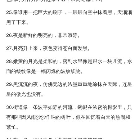
25.像谁用一把巨大的刷子，一层层向空中抹着黑，天渐渐
黑了下来。
26.夜是新鲜的明亮的，非常寂静。
27.月亮升上来，夜色变得苍白而发黑。
28.嫩黄的月光是柔和的，落到水里像是跟水一块儿流，水
面的皱纹像是一幅闪烁的波纹织物。
29.黑沉沉的夜，仿佛无边的浓墨重重地涂抹在天际，连星
星的微光也没有。
30.街道像一条波平如静的河流，蜿蜒在浓密的树影里，只
有那些因风雨沙沙作响的树叶，似在回忆着白天的热闹和
繁忙。