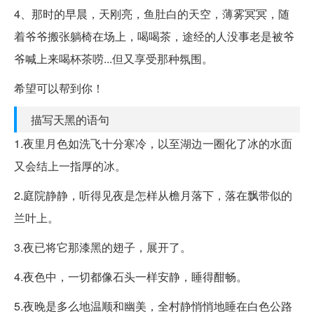
4、那时的早晨，天刚亮，鱼肚白的天空，薄雾冥冥，随
着爷爷搬张躺椅在场上，喝喝茶，途经的人没事老是被爷
爷喊上来喝杯茶唠...但又享受那种氛围。
希望可以帮到你！
描写天黑的语句
1.夜里月色如洗飞十分寒冷，以至湖边一圈化了冰的水面
又会结上一指厚的冰。
2.庭院静静，听得见夜是怎样从檐月落下，落在飘带似的
兰叶上。
3.夜已将它那漆黑的翅子，展开了。
4.夜色中，一切都像石头一样安静，睡得酣畅。
5.夜晚是多么地温顺和幽美，全村静悄悄地睡在白色公路