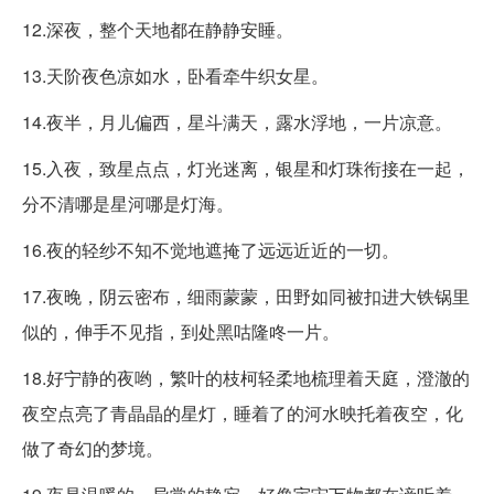
12.深夜，整个天地都在静静安睡。
13.天阶夜色凉如水，卧看牵牛织女星。
14.夜半，月儿偏西，星斗满天，露水浮地，一片凉意。
15.入夜，致星点点，灯光迷离，银星和灯珠衔接在一起，
分不清哪是星河哪是灯海。
16.夜的轻纱不知不觉地遮掩了远远近近的一切。
17.夜晚，阴云密布，细雨蒙蒙，田野如同被扣进大铁锅里
似的，伸手不见指，到处黑咕隆咚一片。
18.好宁静的夜哟，繁叶的枝柯轻柔地梳理着天庭，澄澈的
夜空点亮了青晶晶的星灯，睡着了的河水映托着夜空，化
做了奇幻的梦境。