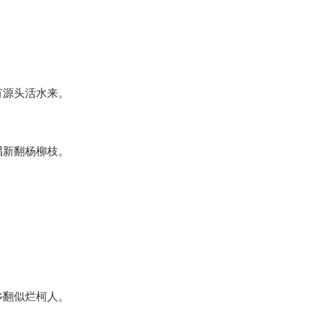
有源头活水来。
唱新翻杨柳枝。
乡翻似烂柯人。