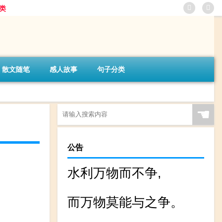
类
散文随笔
感人故事
句子分类
☚
公告
水利万物而不争,
而万物莫能与之争。