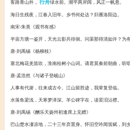
行舟
客路青山外，
绿水前。潮平两岸阔，风正一帆悬。
海日生残夜，江春入旧年。乡书何处达？归雁洛阳边。
南宋-朱熹《观书有感》
半亩方塘一鉴开，天光云影共徘徊。问渠那得清如许？为
唐-刘禹锡《杨柳枝》
塞北梅花羌笛吹，淮南桂树小山词。请君莫奏前朝曲，听
唐-孟浩然《与诸子登岘山》
人事有代谢，往来成古今。江山留胜迹，我辈复登临。
水落鱼梁浅，天寒梦泽深。羊公碑字在，读罢泪沾襟。
唐-刘禹锡《酬乐天扬州初逢席上见赠》
巴山楚水凄凉地，二十三年弃置身。怀旧空吟闻笛赋，到