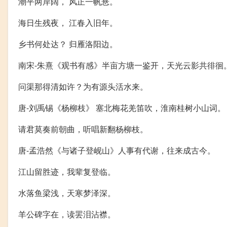
潮平两岸阔， 风正一帆悬。
海日生残夜， 江春入旧年。
乡书何处达？ 归雁洛阳边。
南宋-朱熹《观书有感》半亩方塘一鉴开，天光云影共徘徊
问渠那得清如许？为有源头活水来。
唐-刘禹锡《杨柳枝》 塞北梅花羌笛吹，淮南桂树小山词。
请君莫奏前朝曲，听唱新翻杨柳枝。
唐-孟浩然《与诸子登岘山》人事有代谢，往来成古今。
江山留胜迹，我辈复登临。
水落鱼梁浅，天寒梦泽深。
羊公碑字在，读罢泪沾襟。