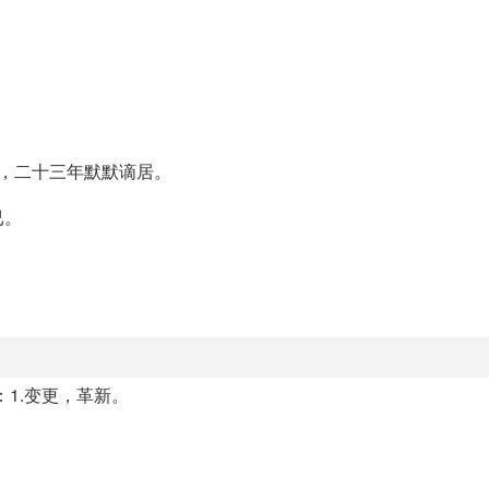
地，二十三年默默谪居。
已。
：1.变更，革新。