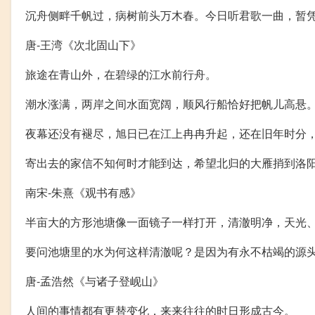
沉舟侧畔千帆过，病树前头万木春。今日听君歌一曲，暂
唐-王湾《次北固山下》
旅途在青山外，在碧绿的江水前行舟。
潮水涨满，两岸之间水面宽阔，顺风行船恰好把帆儿高悬
夜幕还没有褪尽，旭日已在江上冉冉升起，还在旧年时分
寄出去的家信不知何时才能到达，希望北归的大雁捎到洛
南宋-朱熹《观书有感》
半亩大的方形池塘像一面镜子一样打开，清澈明净，天光
要问池塘里的水为何这样清澈呢？是因为有永不枯竭的源
唐-孟浩然《与诸子登岘山》
人间的事情都有更替变化，来来往往的时日形成古今。