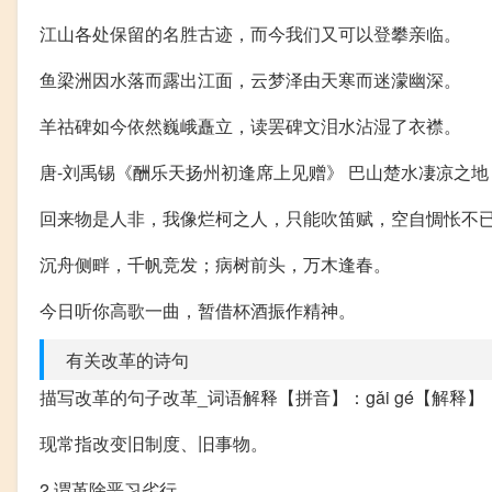
江山各处保留的名胜古迹，而今我们又可以登攀亲临。
鱼梁洲因水落而露出江面，云梦泽由天寒而迷濛幽深。
羊祜碑如今依然巍峨矗立，读罢碑文泪水沾湿了衣襟。
唐-刘禹锡《酬乐天扬州初逢席上见赠》 巴山楚水凄凉之
回来物是人非，我像烂柯之人，只能吹笛赋，空自惆怅不
沉舟侧畔，千帆竞发；病树前头，万木逢春。
今日听你高歌一曲，暂借杯酒振作精神。
有关改革的诗句
描写改革的句子改革_词语解释【拼音】：gǎi gé【解释】
现常指改变旧制度、旧事物。
2.谓革除恶习劣行。