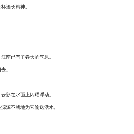
凭杯酒长精神。
。
，江南已有了春天的气息。
阳去。
、云影在水面上闪耀浮动。
头源源不断地为它输送活水。