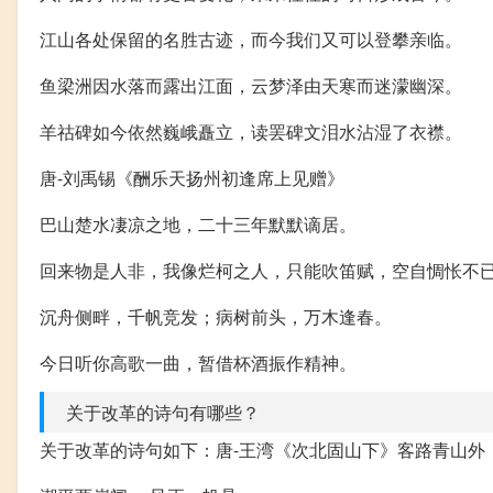
江山各处保留的名胜古迹，而今我们又可以登攀亲临。
鱼梁洲因水落而露出江面，云梦泽由天寒而迷濛幽深。
羊祜碑如今依然巍峨矗立，读罢碑文泪水沾湿了衣襟。
唐-刘禹锡《酬乐天扬州初逢席上见赠》
巴山楚水凄凉之地，二十三年默默谪居。
回来物是人非，我像烂柯之人，只能吹笛赋，空自惆怅不
沉舟侧畔，千帆竞发；病树前头，万木逢春。
今日听你高歌一曲，暂借杯酒振作精神。
关于改革的诗句有哪些？
关于改革的诗句如下：唐-王湾《次北固山下》客路青山外