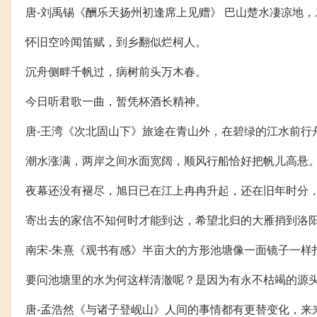
唐-刘禹锡《酬乐天扬州初逢席上见赠》 巴山楚水凄凉地
怀旧空吟闻笛赋，到乡翻似烂柯人。
沉舟侧畔千帆过，病树前头万木春。
今日听君歌一曲，暂凭杯酒长精神。
唐-王湾《次北固山下》旅途在青山外，在碧绿的江水前行
潮水涨满，两岸之间水面宽阔，顺风行船恰好把帆儿高悬
夜幕还没有褪尽，旭日已在江上冉冉升起，还在旧年时分
寄出去的家信不知何时才能到达，希望北归的大雁捎到洛
南宋-朱熹《观书有感》半亩大的方形池塘像一面镜子一样
要问池塘里的水为何这样清澈呢？是因为有永不枯竭的源
唐-孟浩然《与诸子登岘山》人间的事情都有更替变化，来