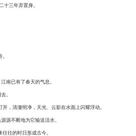
，二十三年弃置身。
舟。
。
，江南已有了春天的气息。
阳去。
打开，清澈明净，天光、云影在水面上闪耀浮动。
头源源不断地为它输送活水。
来往往的时日形成古今。