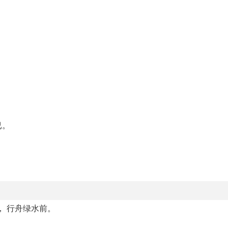
已。
， 行舟绿水前。