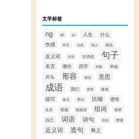
文学标签
ng
人生
什么
sh
zh
伤感
励志
作文
别人
出处
句子
反义词
古诗词
古诗
名言
四字
哪些
幸福
对联
形容
意思
开头
快乐
成语
我们
拼音
接龙
比喻
描写
爱情
李白
春天
组词
祝福
生肖
祝福语
老师
词语
诗句
自己
诗词
赞美
造句
近义词
释义