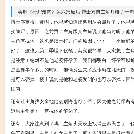
美剧《行尸走肉》第六集最后,博士对男主角耳语了一句什
博士淡定很正常啊，他早就知道燃料用尽会爆炸了，他早
变僵尸，原因：之前男二主角跟女主角说了他当时听了他
主角有抗体，这也是博士打开门的原因，让唯一一个新鲜的
好了…这也为第二季埋下伏笔，其实很简单，大家想，主
是注意！绝对不是他老婆怀孕了，我们都明白，怀孕可以通
是需要半个多月的时间，他俩发生关系应该就在几天前，况
是可以否掉，楼上说的是他和老婆发明的也可以否掉，因
细菌。
还有让主角找安全地他会后悔也可以否，因为他之前跟所
道男主角是唯一有抗体的解药了。
还有，大家注意到了吗，主角头天晚上找博士聊天去了，
头下看到男二主角非礼女主角了，所以告诉男主角抵挡着