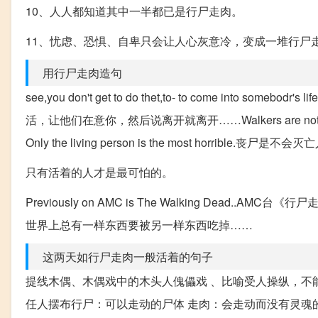
10、人人都知道其中一半都已是行尸走肉。
11、忧虑、恐惧、自卑只会让人心灰意冷，变成一堆行尸
用行尸走肉造句
see,you don't get to do thet,to- to come into someb
活，让他们在意你，然后说离开就离开……Walkers are not perish the 
Only the living person is the most horri
只有活着的人才是最可怕的。
Previously on AMC is The Walking Dead..AMC台《行尸走肉》前情
世界上总有一样东西要被另一样东西吃掉……
这两天如行尸走肉一般活着的句子
提线木偶、木偶戏中的木头人傀儡戏 、比喻受人操纵，不
任人摆布行尸：可以走动的尸体 走肉：会走动而没有灵魂