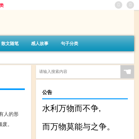
类
散文随笔
感人故事
句子分类
☚
公告
水利万物而不争,
有人的形
颓废。
而万物莫能与之争。