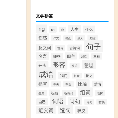
文学标签
ng
人生
什么
sh
zh
伤感
励志
作文
别人
出处
句子
反义词
古诗词
古诗
名言
四字
哪些
幸福
对联
形容
意思
开头
快乐
成语
我们
拼音
接龙
比喻
描写
爱情
李白
春天
组词
祝福
生肖
祝福语
老师
词语
诗句
自己
诗词
赞美
造句
近义词
释义