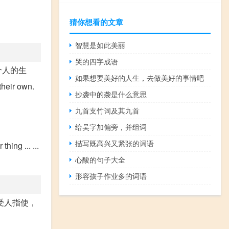
猜你想看的文章
智慧是如此美丽
哭的四字成语
进入某个人的生
如果想要美好的人生，去做美好的事情吧
eir own.
抄袭中的袭是什么意思
九首支竹词及其九首
给吴字加偏旁，并组词
描写既高兴又紧张的词语
ng ... ...
心酸的句子大全
形容孩子作业多的词语
受人指使，