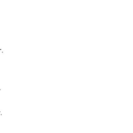
"。
。
”。