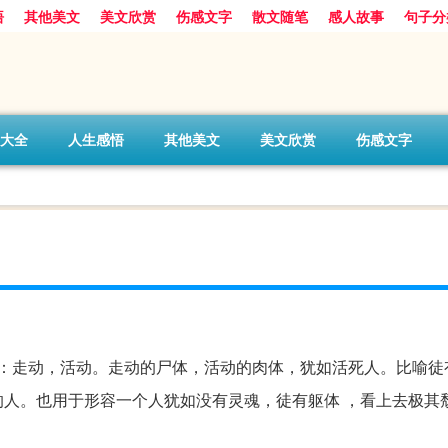
悟
其他美文
美文欣赏
伤感文字
散文随笔
感人故事
句子分
大全
人生感悟
其他美文
美文欣赏
伤感文字
：走动，活动。走动的尸体，活动的肉体，犹如活死人。比喻徒
人。也用于形容一个人犹如没有灵魂，徒有躯体 ，看上去极其