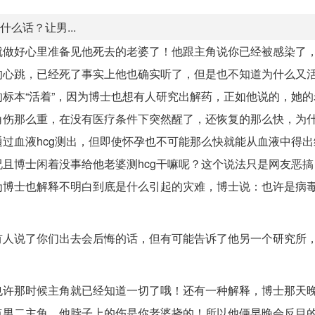
么话？让男...
就做好心里准备见他死去的老婆了！他跟主角说你已经被感染了
的心跳，已经死了事实上他也确实听了，但是也不知道为什么又
标本“活着”，因为博士也想有人研究出解药，正如他说的，她的
角伤那么重，在没有医疗条件下突然醒了，还恢复的那么快，为
过血液hcg测出，但即使怀孕也不可能那么快就能从血液中得出
且博士闲着没事给他老婆测hcg干嘛呢？这个说法只是网友恶搞
为博士也解释不明白到底是什么引起的灾难，博士说：也许是病
有人说了你们出去会后悔的话，但有可能告诉了他另一个研究所
也许那时候主角就已经知道一切了哦！还有一种解释，博士那天
点男二主角，他脖子上的伤是你老婆挠的！所以他俩早晚会反目