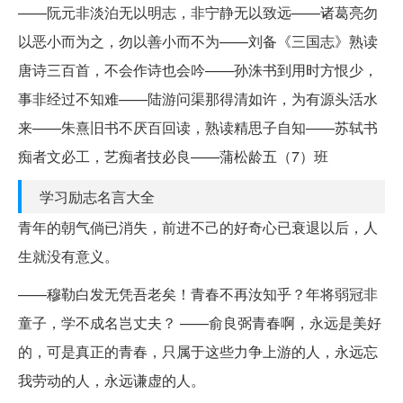
——阮元非淡泊无以明志，非宁静无以致远——诸葛亮勿
以恶小而为之，勿以善小而不为——刘备《三国志》熟读
唐诗三百首，不会作诗也会吟——孙洙书到用时方恨少，
事非经过不知难——陆游问渠那得清如许，为有源头活水
来——朱熹旧书不厌百回读，熟读精思子自知——苏轼书
痴者文必工，艺痴者技必良——蒲松龄五（7）班
学习励志名言大全
青年的朝气倘已消失，前进不己的好奇心已衰退以后，人
生就没有意义。
——穆勒白发无凭吾老矣！青春不再汝知乎？年将弱冠非
童子，学不成名岂丈夫？ ——俞良弼青春啊，永远是美好
的，可是真正的青春，只属于这些力争上游的人，永远忘
我劳动的人，永远谦虚的人。