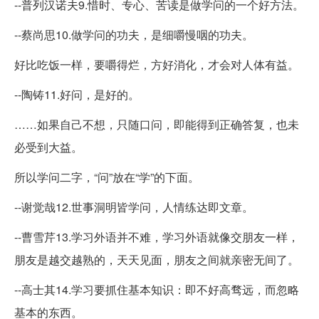
--普列汉诺夫9.惜时、专心、苦读是做学问的一个好方法。
--蔡尚思10.做学问的功夫，是细嚼慢咽的功夫。
好比吃饭一样，要嚼得烂，方好消化，才会对人体有益。
--陶铸11.好问，是好的。
……如果自己不想，只随口问，即能得到正确答复，也未
必受到大益。
所以学问二字，“问”放在“学”的下面。
--谢觉哉12.世事洞明皆学问，人情练达即文章。
--曹雪芹13.学习外语并不难，学习外语就像交朋友一样，
朋友是越交越熟的，天天见面，朋友之间就亲密无间了。
--高士其14.学习要抓住基本知识：即不好高骛远，而忽略
基本的东西。