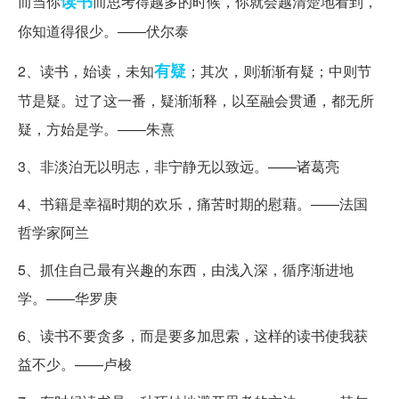
读书
而当你
而思考得越多的时候，你就会越清楚地看到，
你知道得很少。——伏尔泰
有疑
2、读书，始读，未知
；其次，则渐渐有疑；中则节
节是疑。过了这一番，疑渐渐释，以至融会贯通，都无所
疑，方始是学。——朱熹
3、非淡泊无以明志，非宁静无以致远。——诸葛亮
4、书籍是幸福时期的欢乐，痛苦时期的慰藉。——法国
哲学家阿兰
5、抓住自己最有兴趣的东西，由浅入深，循序渐进地
学。——华罗庚
6、读书不要贪多，而是要多加思索，这样的读书使我获
益不少。——卢梭