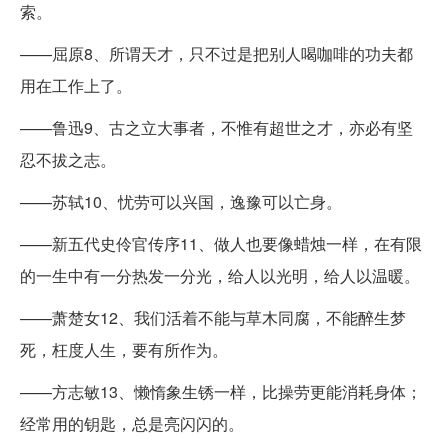
索。
——屈原8、所谓天才，只不过是把别人喝咖啡的功夫都
用在工作上了。
——鲁迅9、古之立大事者，不惟有超世之才，亦必有坚
忍不拔之志。
——苏轼10、忧劳可以兴国，逸豫可以亡身。
——新五代史伶官传序11、做人也要像蜡烛一样，在有限
的一生中有一分热发一分光，给人以光明，给人以温暖。
——萧楚女12、我们活着不能与草木同腐，不能醉生梦
死，枉度人生，要有所作为。
——方志敏13、懒惰象生锈一样，比操劳更能消耗身体；
经常用的钥匙，总是亮闪闪的。