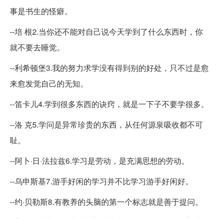
事是书生的怪癖。
--培 根2.当你还不能对自己说今天学到了什么东西时，你
就不要去睡觉。
--利希顿堡3.我的努力求学没有得到别的好处，只不过是愈
来愈发觉自己的无知。
--笛卡儿4.学到很多东西的诀窍，就是一下子不要学很多。
--洛 克5.学问是异常珍贵的东西，从任何源泉吸收都不可
耻。
--阿卜·日·法拉兹6.学习是劳动，是充满思想的劳动。
--乌申斯基7.游手好闲的学习并不比学习游手好闲好。
--约·贝勒斯8.有教养的头脑的第一个标志就是善于提问。