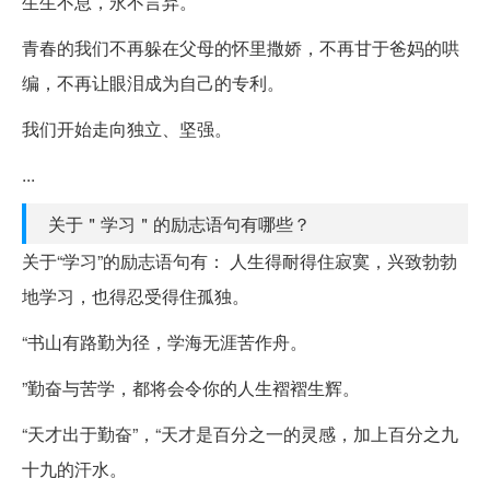
生生不息，永不言弃。
青春的我们不再躲在父母的怀里撒娇，不再甘于爸妈的哄
编，不再让眼泪成为自己的专利。
我们开始走向独立、坚强。
...
关于＂学习＂的励志语句有哪些？
关于“学习”的励志语句有： 人生得耐得住寂寞，兴致勃勃
地学习，也得忍受得住孤独。
“书山有路勤为径，学海无涯苦作舟。
”勤奋与苦学，都将会令你的人生褶褶生辉。
“天才出于勤奋”，“天才是百分之一的灵感，加上百分之九
十九的汗水。