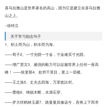
喜马拉雅山是世界著名的高山，因为它是建立在喜马拉雅
山之上。
--徐特立
关于学习励志句子
1、积土而为山，积水而为海。
——荀子2、一寸光阴一寸金，寸金难买寸光阴。
——增广贤文3、顽强的毅力可以征服世界上任何一座高
峰！ ——狄更斯4、欲穷千里目，更上一层楼。
——王之涣5、丈夫志四海，万里犹比邻。
——曹植6、绳锯木断，水滴石穿。
——罗大经鹤林玉露7、路曼曼其修远兮，吾将上下而求