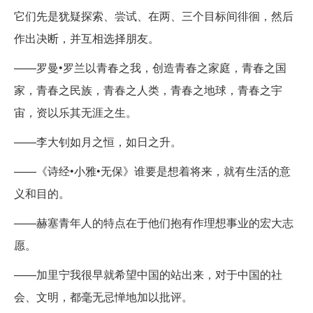
它们先是犹疑探索、尝试、在两、三个目标间徘徊，然后
作出决断，并互相选择朋友。
——罗曼•罗兰以青春之我，创造青春之家庭，青春之国
家，青春之民族，青春之人类，青春之地球，青春之宇
宙，资以乐其无涯之生。
——李大钊如月之恒，如日之升。
——《诗经•小雅•无保》谁要是想着将来，就有生活的意
义和目的。
——赫塞青年人的特点在于他们抱有作理想事业的宏大志
愿。
——加里宁我很早就希望中国的站出来，对于中国的社
会、文明，都毫无忌惮地加以批评。