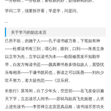
一分耕耘，一分收获；要收获的好，必须耕耘的好。
学问二字，须要拆开看，学是学，问是问。
...
关于学习的励志名言
己所不欲，勿施于人——孔子读书破万卷，下笔如有神
——杜甫读书有三到，谓心到，眼到，口到——朱熹立身
以立学为先，立学以读书为本——欧阳修黑发不知勤学
早，白发方悔读书迟——颜真卿书卷多情似故人，晨昏忧
乐每相亲——于谦书犹药也，善读之可以医愚——刘向少
壮不努力，老大徒伤悲——《汉乐府。
长歌行》莫等闲，白了少年头，空悲切——岳飞发奋识遍
天下字，立志读尽人间书——苏轼鸟欲高飞先振翅，人求
上进先读书——李苦禅立志宜思真品格，读书须尽苦功夫