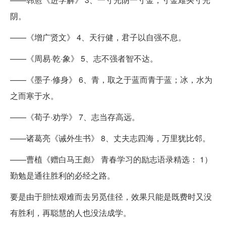
阴。
——《增广贤文》 4、天行健，君子以自强不息。
——《周易·乾·象》 5、志不强者智不达。
——《墨子·修身》 6、青，取之于蓝而青于蓝；冰，水为
之而寒于水。
——《荀子·劝学》 7、志当存高远。
——诸葛亮《诫外生书》 8、丈夫志四海，万里犹比邻。
——曹植《赠白马王彪》 青春学习的励志语录精选： 1）
勤勉是通往胜利的必经之路。
要是由于胆怯艰难而去另觅佳径，效果只能是既费时又没
有胜利，再聪慧的人也没法成学。