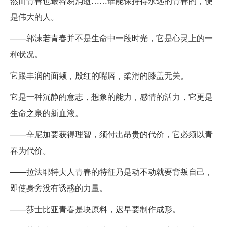
然而青春也最容易消逝……谁能保持得永远的青春的，便
是伟大的人。
——郭沫若青春并不是生命中一段时光，它是心灵上的一
种状况。
它跟丰润的面颊，殷红的嘴唇，柔滑的膝盖无关。
它是一种沉静的意志，想象的能力，感情的活力，它更是
生命之泉的新血液。
——辛尼加要获得理智，须付出昂贵的代价，它必须以青
春为代价。
——拉法耶特夫人青春的特征乃是动不动就要背叛自己，
即使身旁没有诱惑的力量。
——莎士比亚青春是块原料，迟早要制作成形。