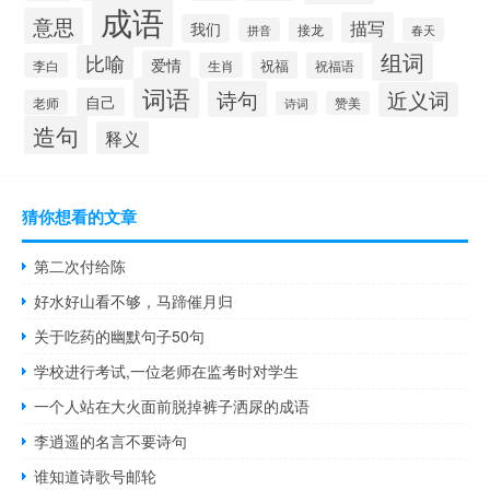
成语
意思
描写
我们
拼音
接龙
春天
组词
比喻
爱情
祝福
李白
生肖
祝福语
词语
诗句
近义词
自己
老师
诗词
赞美
造句
释义
猜你想看的文章
第二次付给陈
好水好山看不够，马蹄催月归
关于吃药的幽默句子50句
学校进行考试,一位老师在监考时对学生
一个人站在大火面前脱掉裤子洒尿的成语
李逍遥的名言不要诗句
谁知道诗歌号邮轮