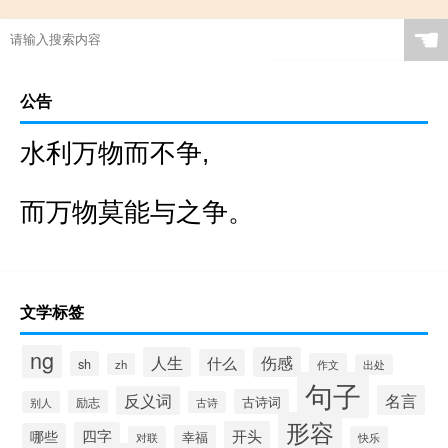
☚
公告
水利万物而不争,
而万物莫能与之争。
文学标签
ng
人生
伤感
什么
sh
zh
作文
出处
句子
名言
反义词
古诗词
励志
别人
古诗
形容
开头
四字
哪些
幸福
对联
快乐