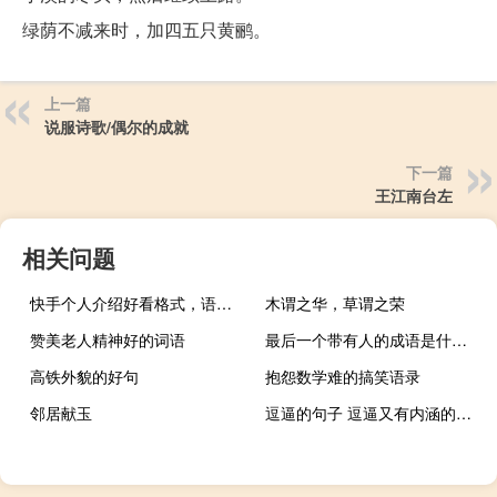
绿荫不减来时，加四五只黄鹂。
上一篇
说服诗歌/偶尔的成就
下一篇
王江南台左
相关问题
快手个人介绍好看格式，语句，谁有好的
木谓之华，草谓之荣
赞美老人精神好的词语
最后一个带有人的成语是什是什么
高铁外貌的好句
抱怨数学难的搞笑语录
邻居献玉
逗逼的句子 逗逼又有内涵的句子