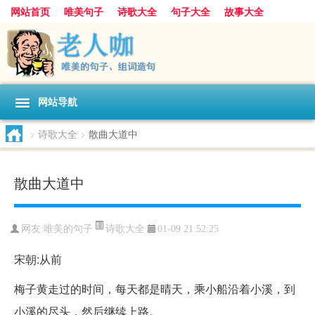
网站首页
唯美句子
诗歌大全
句子大全
故事大全
人生感悟
其他美文
美文欣赏
伤感文字
散文随笔
感人故事
句子分类
网站导航
>
诗歌大全
>
散曲大道中
散曲大道中
诗歌大全
网友:
唯美的句子
01-09 21:52:25
宋朝:从前
梅子黄走过的时间，每天都是晴天，乘小船沿着小溪，到
小溪的尽头，然后继续上路。