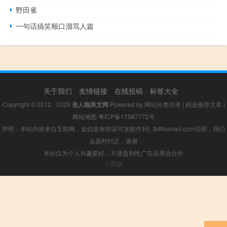
野田雀
一句话搞笑顺口溜骂人篇
关于我们
友情链接
在线投稿
标签大全
Copyright © 2012 - 2026
老人咖美文网
Powered by
网站分类目录
|
精选推荐文章
|
网站地图
粤ICP备17087772号
声明：本站内容来自互联网，如信息有错误可发邮件到f_fb#foxmail.com说明，我们
会及时纠正，谢谢
本站仅为个人兴趣爱好，不接盈利性广告及商业合作
小男孩