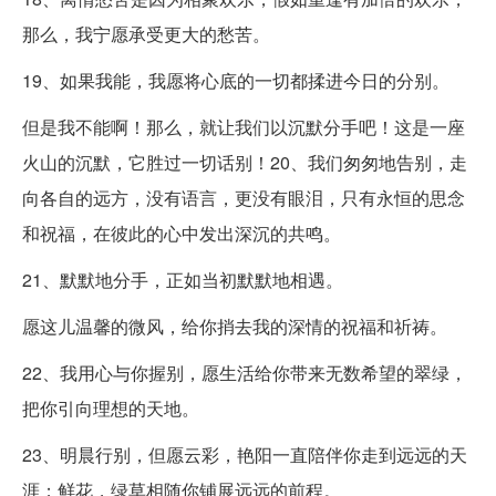
那么，我宁愿承受更大的愁苦。
19、如果我能，我愿将心底的一切都揉进今日的分别。
但是我不能啊！那么，就让我们以沉默分手吧！这是一座
火山的沉默，它胜过一切话别！20、我们匆匆地告别，走
向各自的远方，没有语言，更没有眼泪，只有永恒的思念
和祝福，在彼此的心中发出深沉的共鸣。
21、默默地分手，正如当初默默地相遇。
愿这儿温馨的微风，给你捎去我的深情的祝福和祈祷。
22、我用心与你握别，愿生活给你带来无数希望的翠绿，
把你引向理想的天地。
23、明晨行别，但愿云彩，艳阳一直陪伴你走到远远的天
涯；鲜花，绿草相随你铺展远远的前程。