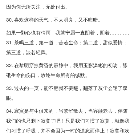
因为你无所关注，无处付出。
30. 喜欢这样的天气，不太明亮，又不晦暗。
如果一颗心也有晴雨，我就宁愿一直阴着，阴着…………
31. 茶喝三道，第一道，苦若生命；第二道，甜似爱情；
第三道，淡若轻风。
32. 在黎明穿掠黄昏的寂静中，我用玉影潾彬的初吻，舔
砥生命的伤口，放逐生命所有的缄默。
33. 过去的一页，能不翻就不要翻，翻落了灰尘会迷了双
眼。
34. 寂寞是与生俱来的，当繁华散去，当容颜老去，伴随
我们的也只剩下寂寞了吧！只是我们习惯了寂寞，就像我
们习惯了呼吸，并不会因为一时的遗忘而停止！寂寞和欢