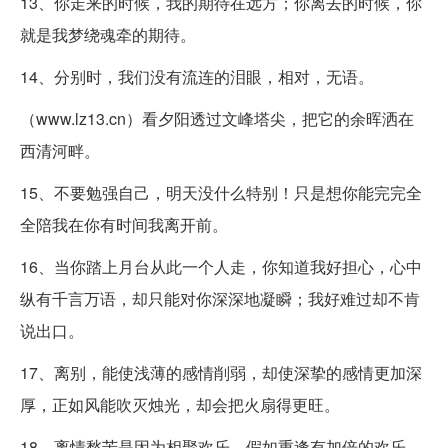
13、你走来的时候，我的期待在远方；你离去的时候，你
就是我梦绕魂牵的期待。
14、分别时，我们没有流连的泪眼，相对，无语。
（www.lz13.cn）看夕阳透过文峰塔尖，把它的余晖洒在
西清河畔。
15、不要勉强自己，明天没什么特别！只是想你能完完全
全陪我在你有时间我离开前。
16、当你踏上月台从此一个人走，你知道我好担心，心中
纵有千言万语，却只能对你深深地凝瞬；我好难过却不肯
说出口。
17、离别，能使浅薄的感情削弱，却使深挚的感情更加深
厚，正如风能吹灭烛光，却会把火扇得更旺。
18、离情愁苦是因为相聚欢乐，假如重逢有加倍的欢乐，