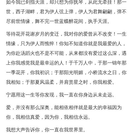
如今我已剑指天涯，却只想为你抚琴，从此无牵挂！那一
世，西子湖畔，君为伊人弦上弹，伊人为君舞翩翩，弹不
尽前世情缘，舞不完一世蓝蝶醉花间，执手天涯。
等待花开花谢岁月的变迁，我对你的爱曾从不改变！一生
情缘，只为伊人而憔悴！你知不知道你就是我最爱的人，
为你赴汤蹈火也不是不可能，从来都没有爱过这么深，遇
上你我感觉我是最幸运的人！于千万人中，于那一锦年那
一季花开，你我初识；于那阳光明媚，小桥流水之日，你
我相知；于那夏风温柔，并肩赏星之时，你我相爱。
宁愿用这一生等你发现，我一直在你身边从未走远。
爱，并没有那么深奥，能相依相伴就是最大的幸福因为
你，我相信真爱，因为你，我相信永远。
我想大声告诉你，你一直在我世界里。