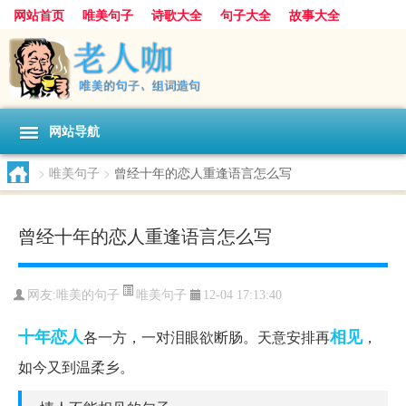
网站首页
唯美句子
诗歌大全
句子大全
故事大全
人生感悟
其他美文
美文欣赏
伤感文字
散文随笔
感人故事
句子分类
网站导航
>
唯美句子
>
曾经十年的恋人重逢语言怎么写
曾经十年的恋人重逢语言怎么写
唯美句子
网友:
唯美的句子
12-04 17:13:40
十年
恋人
相见
各一方，一对泪眼欲断肠。天意安排再
，
如今又到温柔乡。