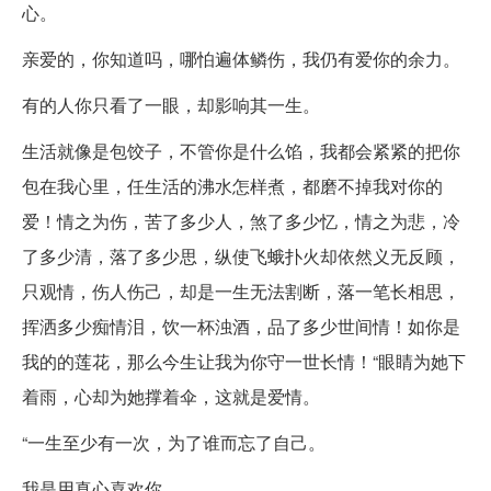
心。
亲爱的，你知道吗，哪怕遍体鳞伤，我仍有爱你的余力。
有的人你只看了一眼，却影响其一生。
生活就像是包饺子，不管你是什么馅，我都会紧紧的把你
包在我心里，任生活的沸水怎样煮，都磨不掉我对你的
爱！情之为伤，苦了多少人，煞了多少忆，情之为悲，冷
了多少清，落了多少思，纵使飞蛾扑火却依然义无反顾，
只观情，伤人伤己，却是一生无法割断，落一笔长相思，
挥洒多少痴情泪，饮一杯浊酒，品了多少世间情！如你是
我的的莲花，那么今生让我为你守一世长情！“眼睛为她下
着雨，心却为她撑着伞，这就是爱情。
“一生至少有一次，为了谁而忘了自己。
我是用真心喜欢你。