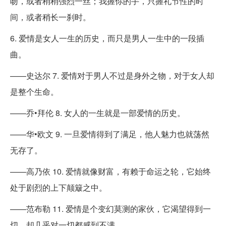
吻，或者稍稍强烈一丝；我握你的手，只握礼节性的时
间，或者稍长一刹时。
6. 爱情是女人一生的历史，而只是男人一生中的一段插
曲。
——史达尔 7. 爱情对于男人不过是身外之物，对于女人却
是整个生命。
——乔•拜伦 8. 女人的一生就是一部爱情的历史。
——华•欧文 9. 一旦爱情得到了满足，他人魅力也就荡然
无存了。
——高乃依 10. 爱情就像财富，有赖于命运之轮，它始终
处于剧烈的上下颠簸之中。
——范布勒 11. 爱情是个变幻莫测的家伙，它渴望得到一
切，却几乎对一切都感到不满。