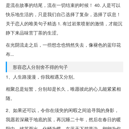
是流在故事的结尾，流在一切结束的时候！ 40. 人是可以
快乐地生活的，只是我们自己选择了复杂，选择了叹息！
关于恋人的唯美句子精选 1. 有过岩浆喷射的激情，才能沉
静下来品味苦丁茶的生涩。
在光阴流走之后，一些想念也悄然失去，像褪色的蓝印花
布...
形容恋人分别舍不得的句子
1、人生路漫漫，你我相遇又分别。
相聚总是短暂，分别却是长久，唯愿彼此的心儿能紧紧相
随。
2、如果还可以，令你在须臾的闲暇之间追寻我的身影，
我愿若深藏于地底的茧，再沉睡二十年，然后在春日的暖
阳中，破茧而出，化蛹为蝶，在蓝天下碧草边，翩翩为你