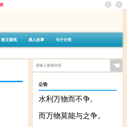
类
散文随笔
感人故事
句子分类
☚
公告
水利万物而不争,
而万物莫能与之争。