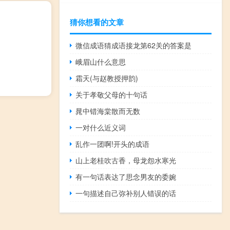
猜你想看的文章
微信成语猜成语接龙第62关的答案是
峨眉山什么意思
霜天(与赵教授押韵)
关于孝敬父母的十句话
晁中错海棠散而无数
一对什么近义词
乱作一团啊!开头的成语
山上老桂吹古香，母龙怨水寒光
有一句话表达了思念男友的委婉
一句描述自己弥补别人错误的话