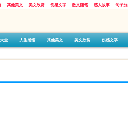
悟
其他美文
美文欣赏
伤感文字
散文随笔
感人故事
句子分
大全
人生感悟
其他美文
美文欣赏
伤感文字