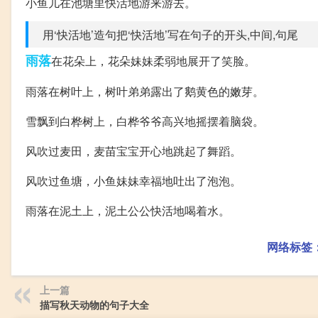
小鱼儿在池塘里快活地游来游去。
用‘快活地’造句把‘快活地’写在句子的开头,中间,句尾
雨落
在花朵上，花朵妹妹柔弱地展开了笑脸。
雨落在树叶上，树叶弟弟露出了鹅黄色的嫩芽。
雪飘到白桦树上，白桦爷爷高兴地摇摆着脑袋。
风吹过麦田，麦苗宝宝开心地跳起了舞蹈。
风吹过鱼塘，小鱼妹妹幸福地吐出了泡泡。
雨落在泥土上，泥土公公快活地喝着水。
网络标签
上一篇
描写秋天动物的句子大全