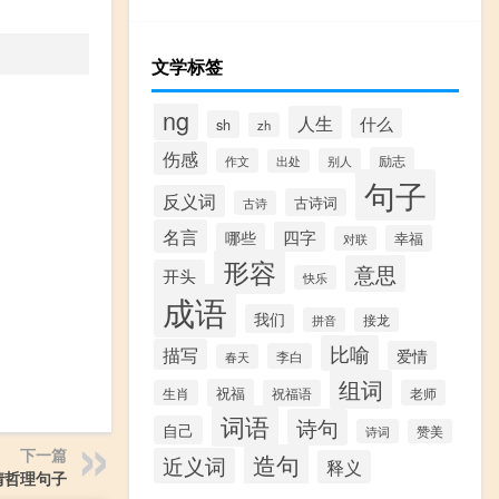
文学标签
ng
人生
什么
sh
zh
伤感
励志
作文
别人
出处
句子
反义词
古诗词
古诗
名言
四字
哪些
幸福
对联
形容
意思
开头
快乐
成语
我们
拼音
接龙
比喻
描写
爱情
李白
春天
组词
祝福
生肖
祝福语
老师
词语
诗句
自己
诗词
赞美
下一篇
造句
近义词
释义
情哲理句子