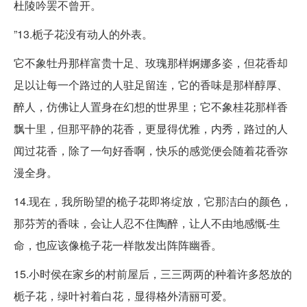
杜陵吟罢不曾开。
”13.栀子花没有动人的外表。
它不象牡丹那样富贵十足、玫瑰那样婀娜多姿，但花香却
足以让每一个路过的人驻足留连，它的香味是那样醇厚、
醉人，仿佛让人置身在幻想的世界里；它不象桂花那样香
飘十里，但那平静的花香，更显得优雅，内秀，路过的人
闻过花香，除了一句好香啊，快乐的感觉便会随着花香弥
漫全身。
14.现在，我所盼望的桅子花即将绽放，它那洁白的颜色，
那芬芳的香味，会让人忍不住陶醉，让人不由地感慨-生
命，也应该像桅子花一样散发出阵阵幽香。
15.小时侯在家乡的村前屋后，三三两两的种着许多怒放的
栀子花，绿叶衬着白花，显得格外清丽可爱。