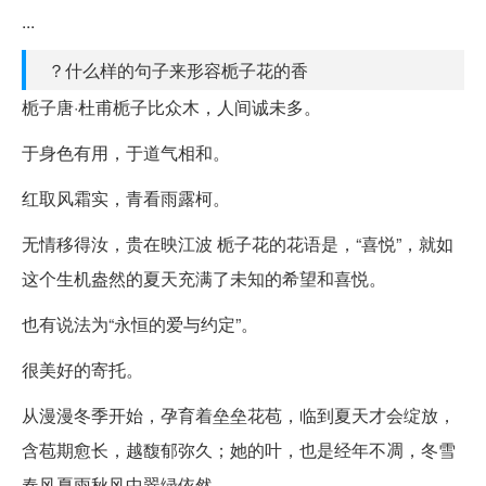
...
？什么样的句子来形容栀子花的香
栀子唐·杜甫栀子比众木，人间诚未多。
于身色有用，于道气相和。
红取风霜实，青看雨露柯。
无情移得汝，贵在映江波 栀子花的花语是，“喜悦”，就如
这个生机盎然的夏天充满了未知的希望和喜悦。
也有说法为“永恒的爱与约定”。
很美好的寄托。
从漫漫冬季开始，孕育着垒垒花苞，临到夏天才会绽放，
含苞期愈长，越馥郁弥久；她的叶，也是经年不凋，冬雪
春风夏雨秋风中翠绿依然。