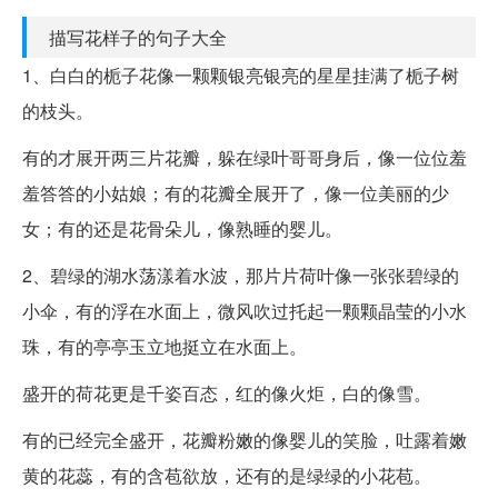
描写花样子的句子大全
1、白白的栀子花像一颗颗银亮银亮的星星挂满了栀子树
的枝头。
有的才展开两三片花瓣，躲在绿叶哥哥身后，像一位位羞
羞答答的小姑娘；有的花瓣全展开了，像一位美丽的少
女；有的还是花骨朵儿，像熟睡的婴儿。
2、碧绿的湖水荡漾着水波，那片片荷叶像一张张碧绿的
小伞，有的浮在水面上，微风吹过托起一颗颗晶莹的小水
珠，有的亭亭玉立地挺立在水面上。
盛开的荷花更是千姿百态，红的像火炬，白的像雪。
有的已经完全盛开，花瓣粉嫩的像婴儿的笑脸，吐露着嫩
黄的花蕊，有的含苞欲放，还有的是绿绿的小花苞。