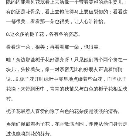
隐约约能看见花蕊看上去活像一个带着笑容的新生婴儿；
有的还是花骨朵，看上去饱胀得马上要破裂似的；看看这
一都很美，看看那一朵也很美，让人心旷神怡。
8.这么多的栀子花，各有各的姿态。
看看这一朵，很美；再看看那一朵，也很美。
哇！旁边那些栀子花好漂亮呀！只见她们两个两个挤在一
块儿，头挨着头，像一对亲密无比的好朋友正说着悄悄
话…9.栀子花开时绿叶中零星地点缀着些白花，而当栀子
花摘下来带到田中，青青的秧苗又与白色的栀子花相互映
衬。
栀子花最惹人喜爱的除了白色的花朵便是淡淡的清香。
乡亲们佩戴着栀子花，花香散满周围，即使从他们身旁走
过也能嗅到花的芬芳。