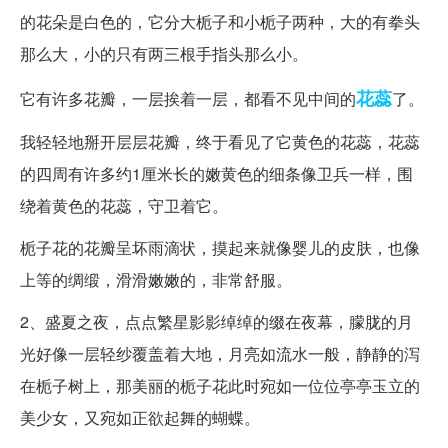
的花朵是白色的，它分大栀子和小栀子两种，大的有拳头
那么大，小的只有两三根手指头那么小。
花蕊
它有许多花瓣，一层挨着一层，都看不见中间的
了。
我轻轻地掰开层层花瓣，终于看见了它黄色的花蕊，花蕊
的四周有许多约1厘米长的嫩黄色的细条像卫兵一样，围
绕着黄色的花蕊，守卫着它。
栀子花的花瓣呈坏雨滴状，摸起来就像婴儿的皮肤，也像
上等的绸缎，滑滑嫩嫩的，非常舒服。
2、盛夏之夜，点点繁星影影绰绰的缀在夜幕，朦胧的月
光好像一层轻纱覆盖着大地，月亮如流水一般，静静的泻
在栀子树上，那美丽的栀子花此时宛如一位位亭亭玉立的
美少女，又宛如正欲起舞的蝴蝶。