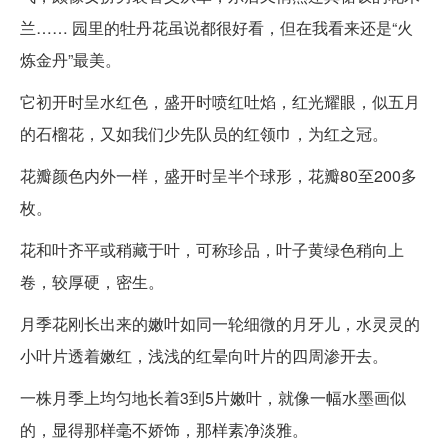
兰…… 园里的牡丹花虽说都很好看，但在我看来还是“火
炼金丹”最美。
它初开时呈水红色，盛开时喷红吐焰，红光耀眼，似五月
的石榴花，又如我们少先队员的红领巾，为红之冠。
花瓣颜色内外一样，盛开时呈半个球形，花瓣80至200多
枚。
花和叶齐平或稍藏于叶，可称珍品，叶子黄绿色稍向上
卷，较厚硬，密生。
月季花刚长出来的嫩叶如同一轮细微的月牙儿，水灵灵的
小叶片透着嫩红，浅浅的红晕向叶片的四周渗开去。
一株月季上均匀地长着3到5片嫩叶，就像一幅水墨画似
的，显得那样毫不娇饰，那样素净淡雅。