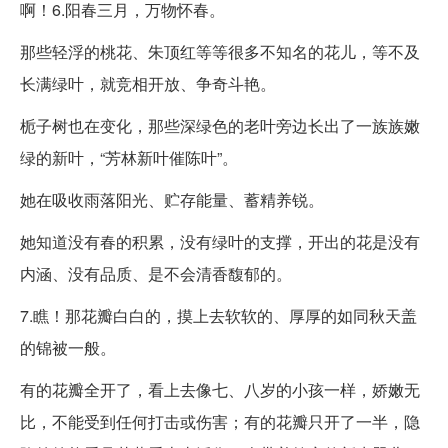
啊！6.阳春三月，万物怀春。
那些轻浮的桃花、朱顶红等等很多不知名的花儿，等不及
长满绿叶，就竞相开放、争奇斗艳。
栀子树也在变化，那些深绿色的老叶旁边长出了一族族嫩
绿的新叶，“芳林新叶催陈叶”。
她在吸收雨落阳光、贮存能量、蓄精养锐。
她知道没有春的积累，没有绿叶的支撑，开出的花是没有
内涵、没有品质、是不会清香馥郁的。
7.瞧！那花瓣白白的，摸上去软软的、厚厚的如同秋天盖
的锦被一般。
有的花瓣全开了，看上去像七、八岁的小孩一样，娇嫩无
比，不能受到任何打击或伤害；有的花瓣只开了一半，隐