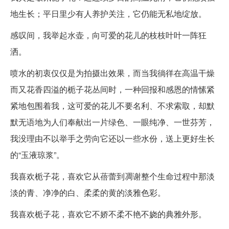
地生长；平日里少有人养护关注，它仍能无私地绽放。
感叹间，我举起水壶，向可爱的花儿的枝枝叶叶一阵狂
洒。
喷水的初衷仅仅是为拍摄出效果，而当我徜徉在高温干燥
而又花香四溢的栀子花丛间时，一种回报和感恩的情愫紧
紧地包围着我，这可爱的花儿不要名利、不求索取，却默
默无语地为人们奉献出一片绿色、一眼纯净、一世芬芳，
我没理由不以举手之劳向它还以一些水份，送上更好生长
的“玉液琼浆”。
我喜欢栀子花，喜欢它从蓓蕾到凋谢整个生命过程中那淡
淡的青、净净的白、柔柔的黄的淡雅色彩。
我喜欢栀子花，喜欢它不娇不柔不艳不娆的典雅外形。