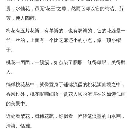
贵；水仙花，虽无“花王”之尊，然而它却以它的纯洁、芬
芳，使人陶醉。
梅花有五片花瓣，有单瓣的，也有双瓣的，它的花蕊是一
丝一丝的，上面有一个比芝麻还小的小点，像一顶小帽
子。
桃花一团团，一簇簇，如点染了胭脂，红得耀眼，美得醉
人。
徜徉桃花丛中，就像置身于铺锦流霞的桃花源仙境之中，
香风过外，桃花呢喃细语，赏花人顾盼流连在这如诗似画
的美景中。
近处看梨花，树稀花疏，好似看一幅轻笔淡墨的山水画，
清淡、恬雅。