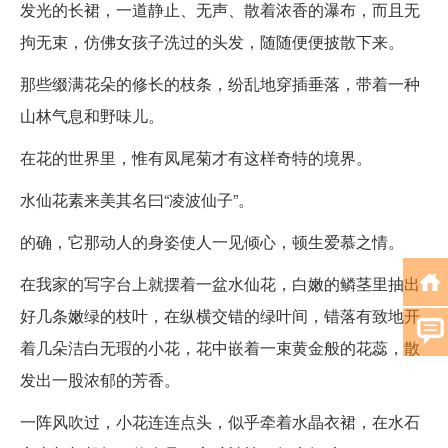
发光的长裙，一道静止、无声、散着浓香的瀑布，而且无
拘无束，仿佛女孩子洗过的头发，随随便便披散下来。
那些缀满花朵的修长的枝条，纷乱地穿插垂落，带着一种
山林气息和野味儿。
在花的世界里，惟有凤尾菊才有这样奇特的境界。
水仙花素来美其名曰“凌波仙子”。
的确，它那动人的身姿使人一见倾心，顿生爱慕之情。
在我家的写字台上就摆着一盆水仙花，白嫩的鳞茎里抽出
好几条嫩绿的枝叶，在纵横交错的绿叶间，错落有致地开
着几朵洁白无瑕的小花，花中嵌着一束黄金般的花蕊，散
发出一股浓郁的芳香。
一阵风吹过，小花连连点头，似乎牵着水晶衣裙，在水石