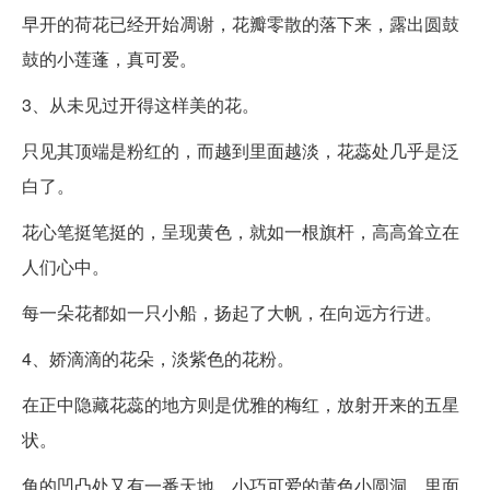
早开的荷花已经开始凋谢，花瓣零散的落下来，露出圆鼓
鼓的小莲蓬，真可爱。
3、从未见过开得这样美的花。
只见其顶端是粉红的，而越到里面越淡，花蕊处几乎是泛
白了。
花心笔挺笔挺的，呈现黄色，就如一根旗杆，高高耸立在
人们心中。
每一朵花都如一只小船，扬起了大帆，在向远方行进。
4、娇滴滴的花朵，淡紫色的花粉。
在正中隐藏花蕊的地方则是优雅的梅红，放射开来的五星
状。
角的凹凸处又有一番天地，小巧可爱的黄色小圆洞，里面