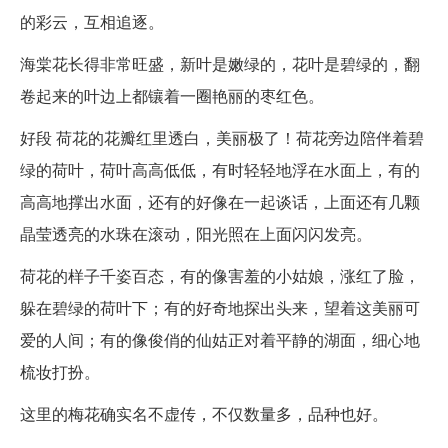
的彩云，互相追逐。
海棠花长得非常旺盛，新叶是嫩绿的，花叶是碧绿的，翻
卷起来的叶边上都镶着一圈艳丽的枣红色。
好段 荷花的花瓣红里透白，美丽极了！荷花旁边陪伴着碧
绿的荷叶，荷叶高高低低，有时轻轻地浮在水面上，有的
高高地撑出水面，还有的好像在一起谈话，上面还有几颗
晶莹透亮的水珠在滚动，阳光照在上面闪闪发亮。
荷花的样子千姿百态，有的像害羞的小姑娘，涨红了脸，
躲在碧绿的荷叶下；有的好奇地探出头来，望着这美丽可
爱的人间；有的像俊俏的仙姑正对着平静的湖面，细心地
梳妆打扮。
这里的梅花确实名不虚传，不仅数量多，品种也好。