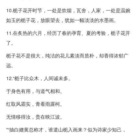
10.栀子花开时节，一处是炊烟，瓦舍，人家，一处是温婉
如玉的栀子花，放眼望去，犹如一幅淡淡的水墨画。
11.在炙热的六月，经历了春的孕育、夏的考验，栀子花开
了。
栀子花不是很大，纯洁的花儿素淡而质朴，却香得浓郁广
远。
12.“栀子比众木，人间诚未多。
于身色有用，与道气相和。
红取风霜实，青看雨露柯。
无情移得汝，贵在映江波。
”“抽白媲黄总称才，谁遣山栀入画来？似为诗家少知己，