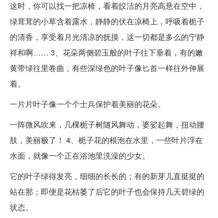
这时，你可以找一把凉椅，看着皎洁的月亮高悬在空中，
绿茸茸的小草含着露水，静静的伏在凉椅上，呼吸着栀子
的清香，享受着月光清凉的抚摸，这一切都是多么的宁静
祥和啊…… 3、花朵两侧碧玉般的叶子往下垂着，有的嫩
黄带绿往里卷曲，有些深绿色的叶子像匕首一样往外伸展
着。
一片片叶子像一个个士兵保护着美丽的花朵。
一阵微风吹来，几棵栀子树随风舞动，婆娑起舞，扭动腰
肢，美丽极了！ 4、栀子花的根泡在水里，一些叶片浮在
水面，就像一个正在浴池里洗澡的少女。
它的叶子绿得发亮，细细的长长的；有的新芽儿直挺挺的
站在那；即便是花枯萎了后它的叶子也会保持几天碧绿的
状态。