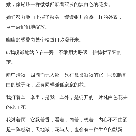
嫩，像蝴蝶一样微微舒展着双翼的淡白色的花瓣。
她们努力地向上探了探头，缓缓张开襁褓一样的外衣，一
点一点悄悄地绽放。
幽幽的馨香向整个楼道口弥漫开来。
5.我虔诚地站立在一旁，不敢用力呼吸，怕惊扰了它的
梦。
雨中清寂，四周悄无人影，只有孤孤寂寂的它门--淡雅洁
白的栀子花，还有同样孤孤寂寂的我。
我打着伞，伞里，是我；伞外，是绽开的一片纯白色花朵
的栀子花。
我淋着雨，它飘着香，看着，闻着，想着，内心不不由涌
起一阵感动，天地减，花与人，也会有一种生命的默契