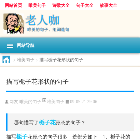
网站首页
唯美句子
诗歌大全
句子大全
故事大全
人生感悟
其他美文
美文欣赏
伤感文字
散文随笔
感人故事
句子分类
网站导航
>
唯美句子
>
描写栀子花形状的句子
描写栀子花形状的句子
唯美句子
网友:
唯美的句子
09-05 21:29:06
栀子花
哪句描写了
形态的句子？
栀子
描写
花形态的句子很多，选部分如下：1、栀子花的