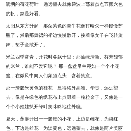
满塘的荷花荷叶，远远望去就像碧波上荡着点点五颜六色
的帆，煞是好看。
太阳从东方升起，那朵紫色的牵牛花像打哈欠一样慢慢苏
醒了，然后那舞裙的裙边慢慢散开，接着像女子在飞转旋
舞，裙子全散开了。
米兰四季常青，开花时各飘十里；那油绿清新、芬芳馥郁
的米兰，谁能不爱它呢？ 那一盆盆吊兰宛如一个个小花
篮，在微风中向人们频频点头，含着笑意。
那一簇簇米黄色的桂花，显得格外高雅、华贵，远远望
去，像是在绿色的绣花布上点缀着一粒粒金子，又像是一
个个小娃娃扒开绿叶笑眯眯地往外瞧。
夏天，蓖麻开出一一簇簇的小花，上边是雌花，为淡红
色，下边是雄花，为淡黄色，远远望去，就像是两片美丽