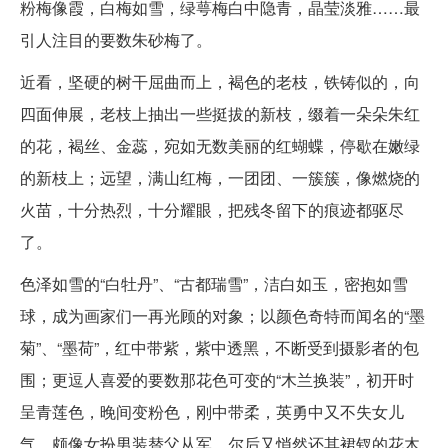
粉梅像霞，白梅如雪，绿萼梅白中隐青，晶莹淡雅……最
引人注目的要数朱砂梅了。
近看，坚硬的树干屈曲而上，褐色的老枝，铁铸似的，向
四面伸展，老枝上抽出一些挺拔的新枝，缀着一朵朵朱红
的花，褐丝、金蕊，宛如无数美丽的红蝴蝶，停歇在嫩绿
的新枝上；远望，满山红梅，一团团、一簇簇，像燃烧的
火苗，十分热烈，十分耀眼，把残冬留下的痕迹都驱尽
了。
色泽如雪的“白牡丹”、“古都瑞雪”，洁白如玉，密抱如雪
球，成为画家们一再光顾的对象；以颜色奇特而闻名的“墨
菊”、“墨荷”，红中带紫，紫中透黑，不断受到摄影者的包
围；更逗人喜爱的要数那花色可变的“木兰换装”，初开时
呈青莲色，晚间变粉色，刚中带柔，英勇中又不失女儿
气，颇像女扮男装替父从军，尔后又悄然还其裙钗的花木