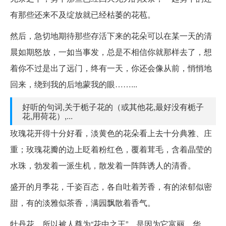
有那些还来不及绽放就已经枯萎的花苞。
然后，急切地期待那些存活下来的花朵可以在某一天的清
晨如期怒放，一如当事发，总是不相信你就那样去了，想
着你不过是出了远门，终有一天，你还会像从前，悄悄地
回来，绕到我的后地蒙我的眼……...
好听的句词,关于栀子花的（或其他花,最好没有栀子
花,用荷花）,...
玫瑰花开得十分好看，淡黄色的花朵看上去十分典雅、庄
重；玫瑰花瓣的边上眨着粉红色，覆着茸毛，含着晶莹的
水珠，勃发着一派生机，散发着一阵阵诱人的清香。
盛开的月季花，千姿百态，各自吐着芳香，有的浓郁似密
甜，有的淡雅似茶香，满园飘散着香气。
牡丹花，所以被人尊为“花中之王”，是因为它富丽、华