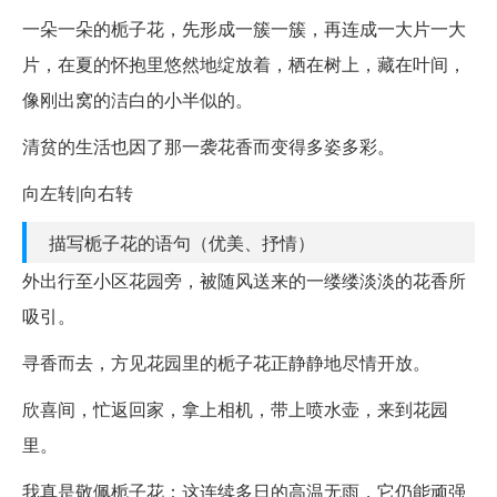
一朵一朵的栀子花，先形成一簇一簇，再连成一大片一大
片，在夏的怀抱里悠然地绽放着，栖在树上，藏在叶间，
像刚出窝的洁白的小半似的。
清贫的生活也因了那一袭花香而变得多姿多彩。
向左转|向右转
描写栀子花的语句（优美、抒情）
外出行至小区花园旁，被随风送来的一缕缕淡淡的花香所
吸引。
寻香而去，方见花园里的栀子花正静静地尽情开放。
欣喜间，忙返回家，拿上相机，带上喷水壶，来到花园
里。
我真是敬佩栀子花：这连续多日的高温无雨，它仍能顽强