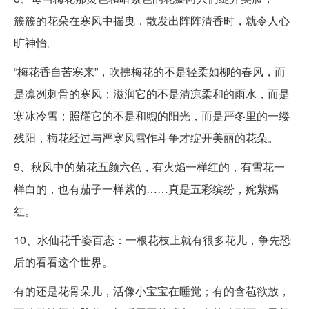
簇簇的花朵在寒风中摇曳，散发出阵阵清香时，就令人心
旷神怡。
“梅花香自苦寒来”，吹拂梅花的不是轻柔如柳的春风，而
是凛冽刺骨的寒风；滋润它的不是清凉柔和的雨水，而是
寒冰冷雪；照耀它的不是和煦的阳光，而是严冬里的一缕
残阳，梅花经过与严寒风雪作斗争才绽开美丽的花朵。
9、秋风中的菊花五颜六色，有火焰一样红的，有雪花一
样白的，也有茄子一样紫的……真是五彩缤纷，姹紫嫣
红。
10、水仙花千姿百态：一根花枝上就有很多花儿，争先恐
后的看看这个世界。
有的还是花骨朵儿，活像小宝宝在睡觉；有的含苞欲放，