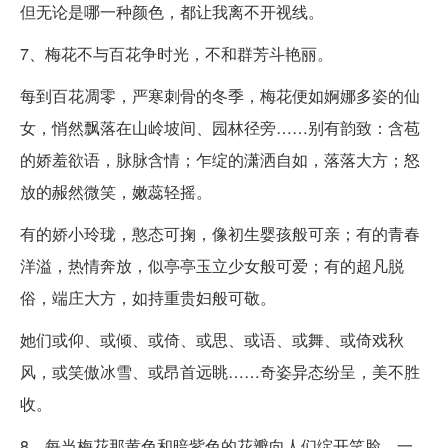
但无论是哪一种颜色，都让我离不开视线。
7、梅花不与百花争时光，不和群芳斗艳丽。
每到百花凋零，严寒刺骨的冬季，梅花便如婀娜多姿的仙
女，悄然飘落在山岭坡间、园林径旁……别有韵致：含苞
的娇羞欲语，脉脉含情；乍绽的潇洒自如，落落大方；怒
放的赧然微笑，嫩蕊轻摇。
有的娇小玲珑，憨态可掬，像初生婴孩般可亲；有的青春
洋溢，热情奔放，似亭亭玉立少女般可爱；有的超凡脱
俗，端庄大方，如持重贵妇般可敬。
她们或仰、或倾、或倚、或思、或语、或舞、或倚戏秋
风，或笑傲冰雪、或昂首远眺……奇姿异态纷呈，美不胜
收。
8、每当梅花那黄色和暗紫色的花瓣向人们绽开笑脸，一