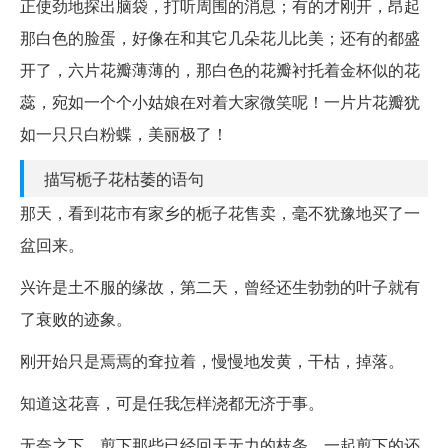
正使劲地探出脑袋，打听周围的消息；有的才刚开，昂起
那白色的脸蛋，好像在和其它几朵花儿比美；还有的都盛
开了，六片花瓣薄薄的，那白色的花瓣衬托着金杯似的花
蕊，宛如一个个小姑娘在对着大家微笑呢！一片片花瓣犹
如一只只白粉蝶，美丽极了！
描写栀子花枯萎的语句
那天，看到花市有家乡的栀子花售卖，毫不犹豫地买了一
盆回来。
兴许是土不服的缘故，第二天，曾经还生勃勃的叶子就有
了衰败的迹象。
刚开始只是焉焉的耷拉着，慢慢地发黄，干枯，掉落。
知道这花喜，可是任我怎样浇都无济于事。
无奈之下，剪下那些已经回天无力的枝条，一起剪下的还