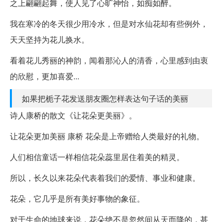
之上翩翩起舞，使人见了心旷神怡，如痴如醉。
我在寒冷的冬天很少用冷水，但是对水仙花却有些例外，
天天坚持为花儿换水。
看着花儿秀丽的神韵，闻着那沁人的清香，心里感到由衷
的欣慰，更加喜爱...
如果把栀子花发送朋友圈怎样表达句子话的美丽
诗人康桥的散文《让花朵更美丽》。
让花朵更加美丽 康桥 花朵是上帝赠给人类最好的礼物。
人们相信童话一样相信花朵蕊里居住着美的精灵。
所以，长久以来花朵代表着我们的爱情、事业和健康。
花朵，它几乎是所有美好事物的象征。
对于生命的地球来说，花朵绝不是忽然间从天而降的，甚