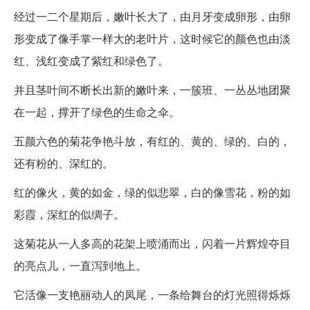
经过一二个星期后，嫩叶长大了，由月牙变成卵形，由卵
形变成了像手掌一样大的老叶片，这时候它的颜色也由淡
红、浅红变成了紫红和绿色了。
并且茎叶间不断长出新的嫩叶来，一簇班、一丛丛地团聚
在一起，撑开了绿色的生命之伞。
五颜六色的菊花争艳斗放，有红的、黄的、绿的、白的，
还有粉的、深红的。
红的像火，黄的如金，绿的似悲翠，白的像雪花，粉的如
彩霞，深红的似绸子。
这菊花从一人多高的花架上喷涌而出，闪着一片辉煌夺目
的亮点儿，一直泻到地上。
它活像一支艳丽动人的凤尾，一条给舞台的灯光照得烁烁