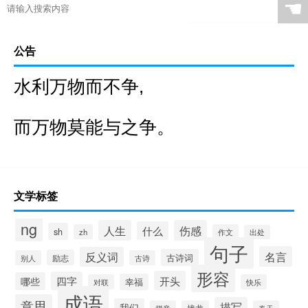
☚
公告
水利万物而不争,
而万物莫能与之争。
文学标签
ng
人生
伤感
什么
sh
zh
作文
出处
句子
名言
反义词
古诗词
励志
别人
古诗
形容
开头
四字
哪些
幸福
对联
快乐
成语
意思
描写
我们
拼音
接龙
春天