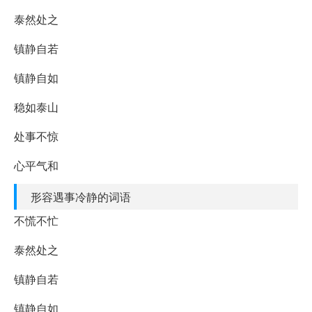
泰然处之
镇静自若
镇静自如
稳如泰山
处事不惊
心平气和
形容遇事冷静的词语
不慌不忙
泰然处之
镇静自若
镇静自如