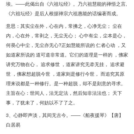
埃。——此偈出自《六祖坛经》。乃六祖慧能的禅悟之言,
《六祖坛经》是后人根据禅宗六祖惠能的话编著而成。
意思：其实尘在外，心在内，常拂之，心净无尘； 尘在
内，心在外，常剥之，无尘无心； 心中有尘，尘本是心，
何畏心中尘，无尘亦无心?正如慧能所说的 仁者心动 ，又
如道家所说的 道可道非常道。它们的道理是一样的 ，佛家
讲究万物在心， 追求修世 ，道家讲究无牵无挂， 追求避
世 ，佛家想超脱今世 ，道家则是修行今世， 而追究其原
理来说都是一种修行。是一种超脱，却不是刻意的寻求。
主旨在心：世间人，法无定法，然后知非法法也； 天下
事，了犹未了，何妨以不了了之。
3、心静即声淡，其间无古今。——《船夜援琴》【唐】
白居易