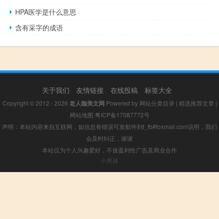
HPA医学是什么意思
含有采字的成语
关于我们
友情链接
在线投稿
标签大全
Copyright © 2012 - 2026
老人咖美文网
Powered by
网站分类目录
|
精选推荐文章
|
网站地图
粤ICP备17087772号
声明：本站内容来自互联网，如信息有错误可发邮件到f_fb#foxmail.com说明，我们
会及时纠正，谢谢
本站仅为个人兴趣爱好，不接盈利性广告及商业合作
小男孩