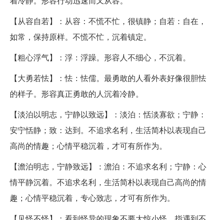
着冷静。形容行动迅速而又从容。
【从容自若】：从容：不慌不忙，很镇静；自若：自在，
如常，保持原样。不慌不忙，沉着镇定。
【粗心浮气】：浮：浮躁。形容人不细心，不沉着。
【大勇若怯】：怯：怯儒。最勇敢的人看外表好像很胆怯
的样子。形容真正勇敢的人沉着冷静。
【淡泊以明志，宁静以致远】：淡泊：恬淡寡欲；宁静：
安宁恬静；致：达到。不追求名利，生活简朴以表现自己
高尚的情趣；心情平稳沉着，才可有所作为。
【澹泊明志，宁静致远】：澹泊：不追求名利；宁静：心
情平静沉着。不追求名利，生活简朴以表现自己高尚的情
趣；心情平稳沉着，专心致志，才可有所作为。
【见怪不怪】：看到怪异的现象不要大惊小怪。指遇到不