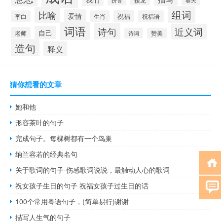
组词
比喻
爱情
祝福
李白
生肖
祝福语
词语
诗句
近义词
自己
老师
诗词
赞美
造句
释义
猜你想看的文章
她和他
形容茶叶的句子
完成句子。每棵树都有一个鸟巢
纳兰容若的经典名句
关于歌词的句子-伤感歌词说说，最触动人心的歌词
祝女孩子生日的句子 祝福女孩子过生日的话
100个常用粤语句子，(简单易行)谢谢
描写人生气的句子