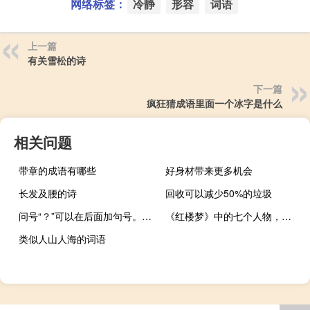
网络标签：
冷静
形容
词语
上一篇
有关雪松的诗
下一篇
疯狂猜成语里面一个冰字是什么
相关问题
带章的成语有哪些
好身材带来更多机会
长发及腰的诗
回收可以减少50%的垃圾
问号“？”可以在后面加句号。" "?
《红楼梦》中的七个人物，第五个尤三姐
类似人山人海的词语