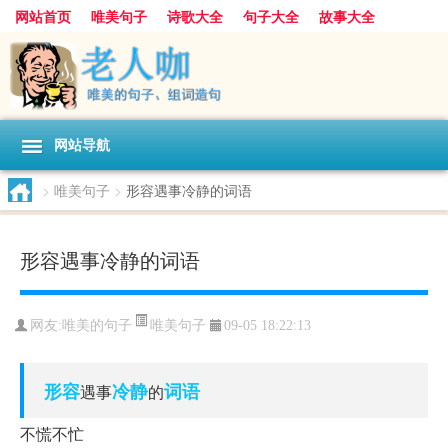
网站首页
唯美句子
诗歌大全
句子大全
故事大全
人生感悟
其他美文
美文欣赏
伤感文字
散文随笔
感人故事
句子分类
网站导航
>
唯美句子
>
形容遇事冷静的词语
形容遇事冷静的词语
唯美句子
网友:
唯美的句子
09-05 18:22:13
形容
冷静
词语
遇事
的
不慌不忙