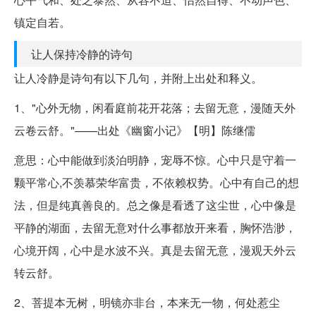
镇定自若。
让人保持冷静的诗句
让人冷静是诗句有以下几句，并附上出处和释义。
1、"心外无物，闲看庭前花开花落；去留无意，漫随天外
云卷云舒。"——出处《幽窗小记》【明】陈继儒
意思：心中能做到淡泊明静，宠辱不惊。心中只是守着一
颗平常心,不羡慕荣华富贵，不依赖权势。心中有自己的想
法，但是纯真善良的。总之像是看透了这尘世，心中像是
平静的湖面，去留无意对什么事都放开来看，胸怀浩渺，
心境开阔，心中是水波不兴。真是去留无意，漫观天外云
转云舒。
2、菩提本无树，明镜亦非台，本来无一物，何处惹尘