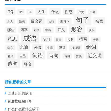
ng
人生
伤感
什么
sh
zh
作文
出处
句子
名言
反义词
古诗词
励志
别人
古诗
形容
开头
四字
哪些
幸福
对联
快乐
成语
意思
描写
我们
拼音
接龙
春天
组词
比喻
爱情
祝福
李白
生肖
祝福语
词语
诗句
近义词
自己
老师
诗词
赞美
造句
释义
猜你想看的文章
以基开头的成语
百度抢红包口号
什么什么置什么成语