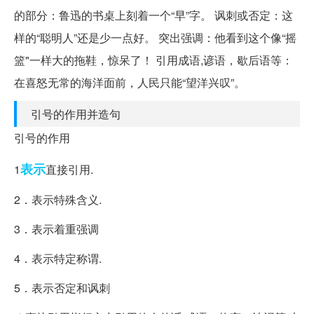
的部分：鲁迅的书桌上刻着一个“早”字。 讽刺或否定：这
样的“聪明人”还是少一点好。 突出强调：他看到这个像“摇
篮"一样大的拖鞋，惊呆了！ 引用成语,谚语，歇后语等：
在喜怒无常的海洋面前，人民只能“望洋兴叹”。
引号的作用并造句
引号的作用
表示
1
直接引用.
2．表示特殊含义.
3．表示着重强调
4．表示特定称谓.
5．表示否定和讽刺