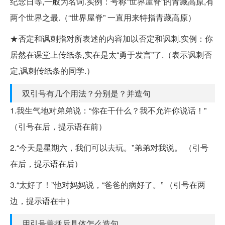
纪念日等,一般为名词.实例：号称”世界屋脊”的青藏高原,有
两个世界之最.（“世界屋脊” 一直用来特指青藏高原）
★否定和讽刺指对所表述的内容加以否定和讽刺.实例：你
居然在课堂上传纸条,实在是太“勇于发言”了.（表示讽刺否
定,讽刺传纸条的同学.）
双引号有几个用法？分别是？并造句
1.我生气地对弟弟说：“你在干什么？我不允许你说话！”
（引号在后，提示语在前）
2.“今天是星期六，我们可以去玩。”弟弟对我说。 （引号
在后，提示语在后）
3.“太好了！”他对妈妈说，“爸爸的病好了。” （引号在两
边，提示语在中）
用引号盖括后具体怎么造句