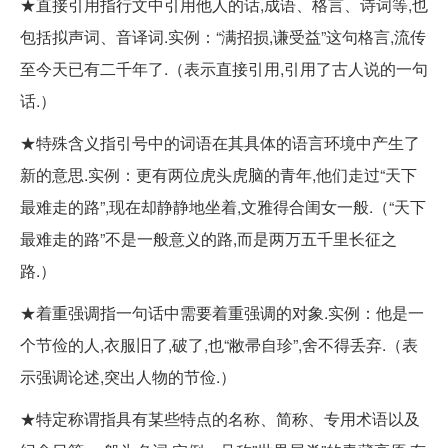
★直接引用指行文中引用他人的话,成语、格言、诗词等,也
包括拟声词、音译词.实例：“满招损,谦受益”这句格言,流传
至今天已有二千年了.（表示直接引用,引用了古人说的一句
话.）
★特殊含义指引号中的词语在其具体的语言环境中产生了
新的意思.实例：更有两位虎头虎脑的青年,他们走过“天下
最难走的路”,现在却静静地坐着,文雅得合闺女一般.（“天下
最难走的路”不是一般意义的路,而是两万五千里长征之
路.）
★着重强调指一句话中需要着重强调的对象.实例：他是一
个节俭的人,衣服旧了,破了,也“敝帚自珍”,舍不得丢弃.（表
示强调论述,突出人物的节俭.）
★特定称谓指具有某些特点的名称、简称、专用术语以及