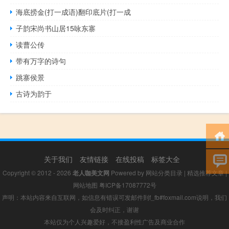
海底捞金(打一成语)翻印底片(打一成
子韵宋尚书山居15咏东寨
读曹公传
带有万字的诗句
跳寨侯景
古诗为韵于
关于我们
友情链接
在线投稿
标签大全
Copyright © 2012 - 2026
老人咖美文网
Powered by
网站分类目录
|
精选推荐文章
|
网站地图
粤ICP备17087772号
声明：本站内容来自互联网，如信息有错误可发邮件到f_fb#foxmail.com说明，我们
会及时纠正，谢谢
本站仅为个人兴趣爱好，不接盈利性广告及商业合作