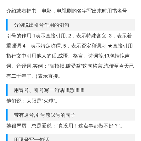
介绍或者把书，电影，电视剧的名字写出来时用书名号
分别说出引号作用的例句
引号的作用 1表示直接引用. 2．表示特殊含义. 3．表示着
重强调 4．表示特定称谓. 5．表示否定和讽刺 ★直接引用
指行文中引用他人的话,成语、格言、诗词等,也包括拟声
词、音译词.实例：“满招损,谦受益”这句格言,流传至今天已
有二千年了.（表示直接。
用冒号、引号写一句话!!!!急!!!!!!!!
他们说：太阳是"火球”。
带有逗号,引号感叹号的句子
她很严厉，总是爱说：“真没用！这点事都做不好？”。
用逗号写一句话