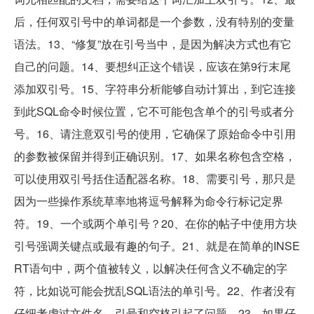
后，任何双引号中的单词都是一个参数，没有特别的变量
语法。13、“修复”放在引号当中，是因为解决方式也有它
自己的问题。14、要想纠正这个错误，应该在第9行末尾
添加双引号。15、字符串分析能够自动计算出，到它连接
到此SQL命令时候位置，它不可能包含单个的引号或者分
号。16、请注意双引号的使用，它确保了原始命令中引用
的参数被保留并得到正确识别。17、如果名称包含空格，
可以使用双引号括住适配器名称。18、需要引号，那只是
因为一些操作系统草率地将逗号解释为命令行标记定界
符。19、一个或两个单引号？20、在你的帖子中使用方块
引号强调关键点或最有趣的句子。21、就是在简单的INSE
RT语句中，两个值被转义，以解决任何含义不确定的字
符，比如说可能会扰乱SQL语法的单引号。22、作者没有
仔细考虑过文件名，引号和空格引起了问题。23、如果仔