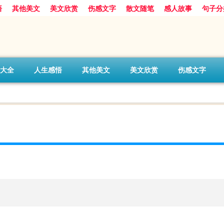
悟
其他美文
美文欣赏
伤感文字
散文随笔
感人故事
句子分
大全
人生感悟
其他美文
美文欣赏
伤感文字