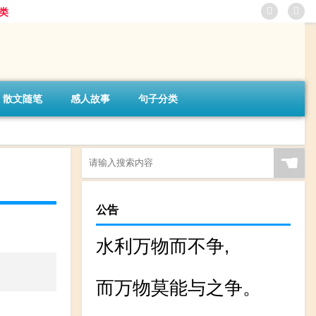
类
散文随笔
感人故事
句子分类
☚
公告
水利万物而不争,
而万物莫能与之争。