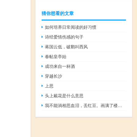
猜你想看的文章
如何培养日常阅读的好习惯
诗经爱情伤感的句子
蒋国云低，破鹅叫西风
春帖皇亭始
成功来自一杯酒
穿越长沙
上思
头上戴花是什么意思
我不能淌相思血泪，丢红豆。画满了楼房的春柳春花我画不完。睡不安稳。暴风雨和黄昏过后，我无法忘记新的忧虑和旧的忧虑