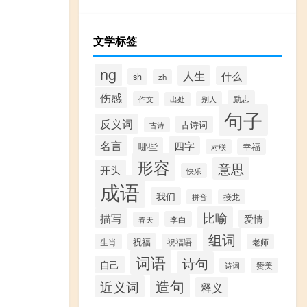
文学标签
ng
人生
什么
sh
zh
伤感
励志
作文
别人
出处
句子
反义词
古诗词
古诗
名言
四字
哪些
幸福
对联
形容
意思
开头
快乐
成语
我们
拼音
接龙
比喻
描写
爱情
李白
春天
组词
祝福
生肖
祝福语
老师
词语
诗句
自己
诗词
赞美
造句
近义词
释义