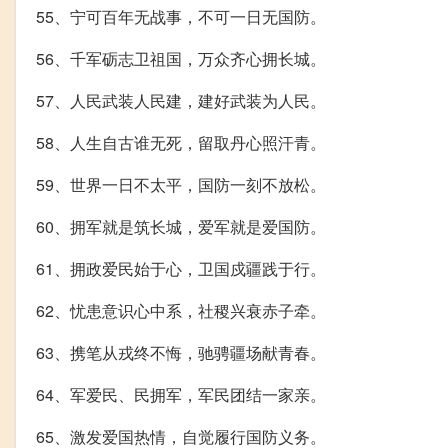
55、宁可百年无战事，不可一日无国防。
56、千军砺志卫祖国，万众齐心拥长城。
57、人民武装人民建，建好武装为人民。
58、人生自古谁无死，留取丹心照汗青。
59、世界一日不太平，国防一刻不放松。
60、拥军就是筑长城，爱军就是爱国防。
61、拥政爱民始于心，卫国戍疆践于行。
62、忧患意识心中系，社稷兴衰赤子牵。
63、携笔从戎终不悔，驰骋疆场献青春。
64、军爱民、民拥军，军民团结一家亲。
65、激发爱国热情，自觉履行国防义务。