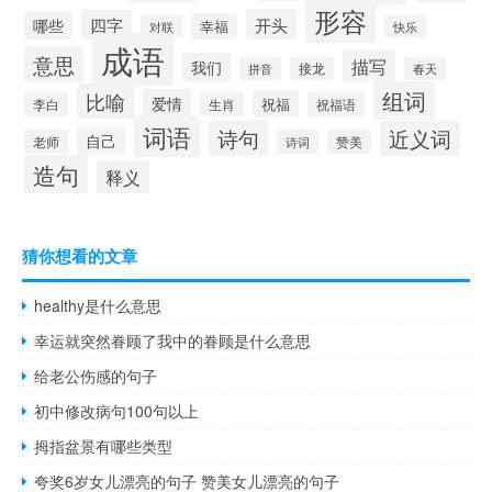
形容
开头
四字
哪些
幸福
对联
快乐
成语
意思
描写
我们
拼音
接龙
春天
组词
比喻
爱情
祝福
李白
生肖
祝福语
词语
诗句
近义词
自己
老师
诗词
赞美
造句
释义
猜你想看的文章
healthy是什么意思
幸运就突然眷顾了我中的眷顾是什么意思
给老公伤感的句子
初中修改病句100句以上
拇指盆景有哪些类型
夸奖6岁女儿漂亮的句子 赞美女儿漂亮的句子