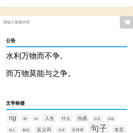
☚
公告
水利万物而不争,
而万物莫能与之争。
文学标签
ng
人生
伤感
什么
sh
zh
作文
出处
句子
名言
反义词
古诗词
励志
别人
古诗