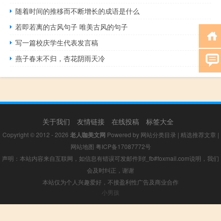
随着时间的推移而不断增长的成语是什么
若即若离的古风句子 唯美古风的句子
写一篇校庆学生代表发言稿
燕子春末不归，杏花阴雨天冷
关于我们
友情链接
在线投稿
标签大全
Copyright © 2012 - 2026
老人咖美文网
Powered by
网站分类目录
|
精选推荐文章
|
网站地图
粤ICP备17087772号
声明：本站内容来自互联网，如信息有错误可发邮件到f_fb#foxmail.com说明，我们
会及时纠正，谢谢
本站仅为个人兴趣爱好，不接盈利性广告及商业合作
小男孩