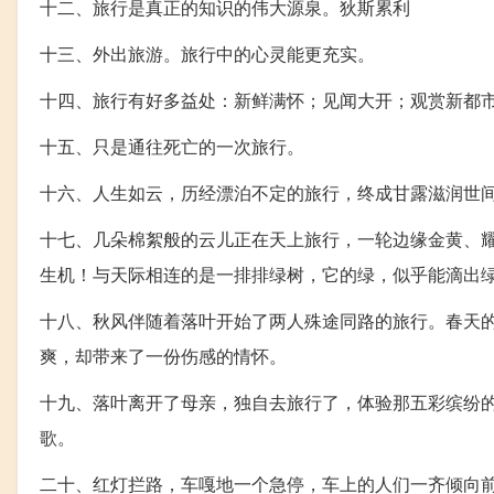
十二、旅行是真正的知识的伟大源泉。狄斯累利
十三、外出旅游。旅行中的心灵能更充实。
十四、旅行有好多益处：新鲜满怀；见闻大开；观赏新都
十五、只是通往死亡的一次旅行。
十六、人生如云，历经漂泊不定的旅行，终成甘露滋润世
十七、几朵棉絮般的云儿正在天上旅行，一轮边缘金黄、
生机！与天际相连的是一排排绿树，它的绿，似乎能滴出
十八、秋风伴随着落叶开始了两人殊途同路的旅行。春天
爽，却带来了一份伤感的情怀。
十九、落叶离开了母亲，独自去旅行了，体验那五彩缤纷
歌。
二十、红灯拦路，车嘎地一个急停，车上的人们一齐倾向