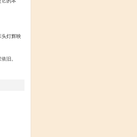
是它的本
床头灯辉映
家依旧。