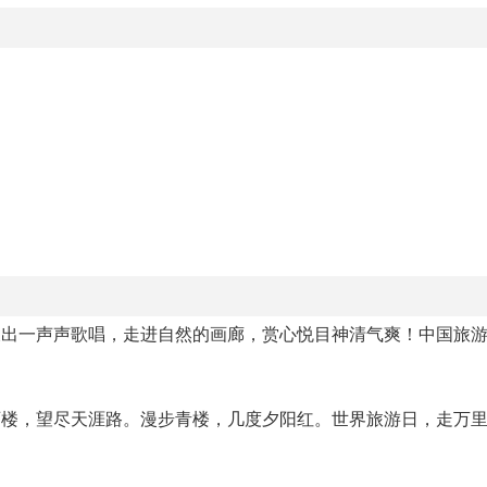
长出一声声歌唱，走进自然的画廊，赏心悦目神清气爽！中国旅
西楼，望尽天涯路。漫步青楼，几度夕阳红。世界旅游日，走万