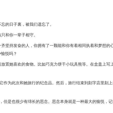
不忘的日子裏，被我们遗忘了。
孩只和你一辈子相守。
你一齐坚持发奋的人，你拥有了一颗能和你有着相同执着和梦想的
种愉悦吗？
里面放置她喜欢的食物。比如巧克力饼干小玩具熊等。在盒盖上写上
将它作为此次和她旅行的纪念品。然后，旅行结束到刻字店里刻上
寂寞，但是也很少有绵长的思念。思念本身就是一种最大的愉悦，