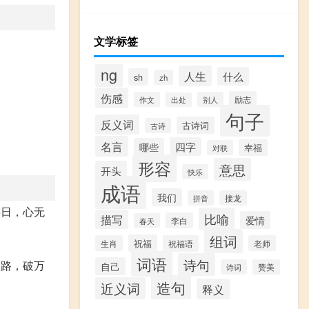
文学标签
ng
人生
什么
sh
zh
伤感
励志
作文
别人
出处
句子
反义词
古诗词
古诗
名言
四字
哪些
幸福
对联
形容
意思
开头
快乐
成语
我们
拼音
接龙
游日，心无
比喻
描写
爱情
李白
春天
组词
祝福
生肖
祝福语
老师
词语
诗句
里路，破万
自己
诗词
赞美
造句
近义词
释义