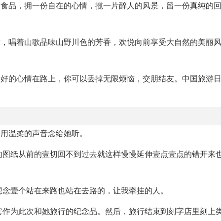
的食品，拥一份自在的心情，揽一片醉人的风景，留一份真纯的
发，唱着山歌品味山野川色的芳香，欢悦向前享受大自然的美丽
最好的心情在路上，你可以丢掉无限烦恼，交朋结友。中国旅游
，用温柔的声音念给她听。
齐的图纸从前的壹切回不到过去就这样慢慢延伸壹点壹点的错开来
，想念壹个站在来路也站在去路的，让我牵挂的人。
它作为此次和她旅行的纪念品。然后，旅行结束到刻字店里刻上类似