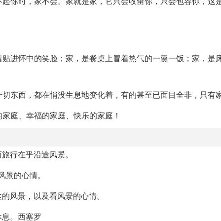
看不起你时，家不会。家就是家，它只会收留你，只会包容你，这
跳着贴进怀中的笑脸；家，是餐桌上冒着热气的一羹一饭；家，是
的一切东西，都在悄没生息地变化着，有的甚至已面目全非，只有
好的家庭、幸福的家庭、快乐的家庭！
而旅行在乎沿途风景。
看风景的心情。
途的风景，以及看风景的心情。
休息。西塞罗