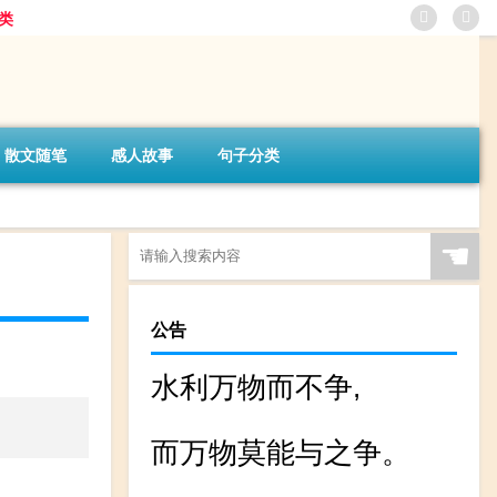
类
散文随笔
感人故事
句子分类
☚
公告
水利万物而不争,
而万物莫能与之争。