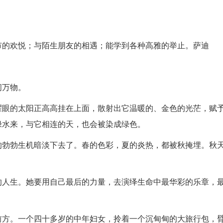
市的欢悦；与陌生朋友的相遇；能学到各种高雅的举止。萨迪
间万物。
耀眼的太阳正高高挂在上面，散射出它温暖的、金色的光茫，赋
绿水来，与它相连的天，也会被染成绿色。
的勃勃生机暗淡下去了。春的色彩，夏的炎热，都被秋掩埋。秋
的人生。她要用自己最后的力量，去演绎生命中最华彩的乐章，
前方。一个四十多岁的中年妇女，拎着一个沉甸甸的大旅行包，