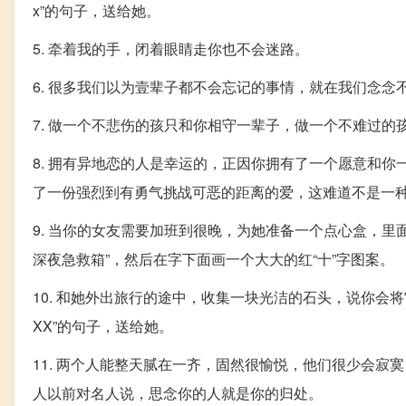
x”的句子，送给她。
5. 牵着我的手，闭着眼睛走你也不会迷路。
6. 很多我们以为壹辈子都不会忘记的事情，就在我们念念
7. 做一个不悲伤的孩只和你相守一辈子，做一个不难过的
8. 拥有异地恋的人是幸运的，正因你拥有了一个愿意和
了一份强烈到有勇气挑战可恶的距离的爱，这难道不是一
9. 当你的女友需要加班到很晚，为她准备一个点心盒，
深夜急救箱”，然后在字下面画一个大大的红“十”字图案。
10. 和她外出旅行的途中，收集一块光洁的石头，说你会
XX”的句子，送给她。
11. 两个人能整天腻在一齐，固然很愉悦，他们很少会
人以前对名人说，思念你的人就是你的归处。