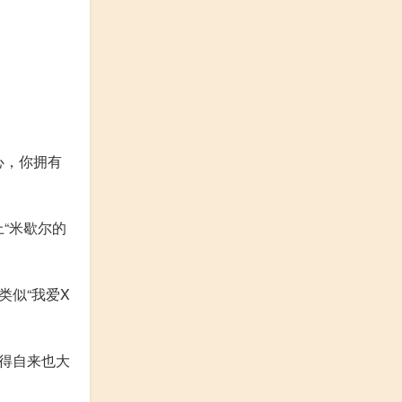
心，你拥有
“米歇尔的
类似“我爱X
记得自来也大