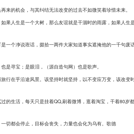
头再来的机会，与其纠结无法改变的过去不如微笑着珍惜未来。
，如果人生是一个大树，那么友谊就是干涸时的雨露，如果人生
可是一个净说诳话，掇拾一两件大家知道事实遮掩他的一千句废
，也是寻宝；是眼泪，（源自造句网）也是歌声。
而旅行在乎沿途风景。该坚持时就坚持，以不变应万变，该改变
过的生活，每天只是挂着QQ,刷着微博，逛着淘宝，干着80岁
，一切都会停止，目标会丧失，力量也会化为乌有。歌德