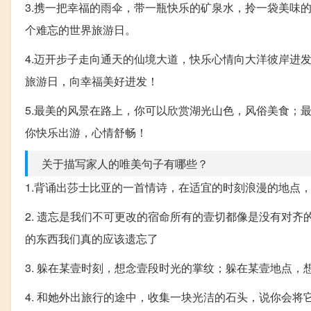
3.携一把幸福的雨伞，带一瓶快乐的矿泉水，拎一袋美味
个难忘的世界旅游日。
4.迈开步子走向通天的仙境大道，快乐心情向大洋彼岸进
旅游日，向幸福美好进发！
5.最美的风景在路上，你可以欣赏湖光山色，风俗美食；
你快乐出游，心情舒畅！
关于描写家人的唯美句子有哪些？
1.背诵出莎士比亚的一首情诗，在适宜的时刻浪漫的地点
2. 遗忘是我们不可更改的宿命所有的壹切都像是没有对
的东西我们真的应该遗忘了
3. 躲在某壹时刻，想念壹段时光的掌纹；躲在某壹地点
4. 和她外出旅行的途中，收集一块光洁的石头，说你会将