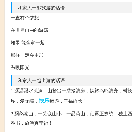
和家人一起旅游的话语
一直有个梦想
在世界自由的游荡
如果 能全家一起
那样一定会更加
温暖阳光
和家人一起出游的话语
1.潺潺溪水流淌，山挤出一缕缕清凉，婉转鸟鸣清亮，树
快乐
界，爱无疆，
畅游，幸福绵长！
2.飘然泰山，一览众山小。一品黄山，仙雾正缭绕。独上
卷书，旅游真幸福！