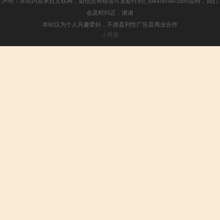
声明：本站内容来自互联网，如信息有错误可发邮件到f_fb#foxmail.com说明，我们
会及时纠正，谢谢
本站仅为个人兴趣爱好，不接盈利性广告及商业合作
小男孩