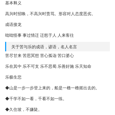
基本释义
高兴时招唤，不高兴时责骂。形容对人态度恶劣。
成语接龙
咄咄怪事 事过情迁 迁怒于人 人来客往
关于苦与乐的成语，谚语，名人名言
苦尽甘来 苦思冥想 苦心孤诣 苦口婆心
乐在其中 乐不可支 乐不思蜀 乐善好施 乐天知命
乐极生悲
◆山是一步一步登上来的，船是一橹一橹摇出去的。
◆千学不如一看，千看不如一练。
◆久住坡，不嫌陡。