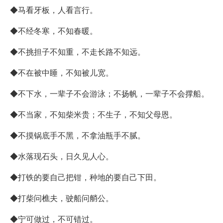
◆马看牙板，人看言行。
◆不经冬寒，不知春暖。
◆不挑担子不知重，不走长路不知远。
◆不在被中睡，不知被儿宽。
◆不下水，一辈子不会游泳；不扬帆，一辈子不会撑船。
◆不当家，不知柴米贵；不生子，不知父母恩。
◆不摸锅底手不黑，不拿油瓶手不腻。
◆水落现石头，日久见人心。
◆打铁的要自己把钳，种地的要自己下田。
◆打柴问樵夫，驶船问艄公。
◆宁可做过，不可错过。