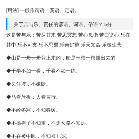
[用法] 一般作谓语、宾语、定语。
关于苦与乐、责任的谚语、词语、俗语？ 5分
这是苦与乐：苦尽甘来 苦思冥想 苦心孤诣 苦口婆心 乐在
其中 乐不可支 乐不思蜀 乐善好施 乐天知命 乐极生悲
◆山是一步一步登上来的，船是一橹一橹摇出去的。
◆千学不如一看，千看不如一练。
◆久住坡，不嫌陡。
◆马看牙板，人看言行。
◆不经冬寒，不知春暖。
◆不挑担子不知重，不走长路不知远。
◆不在被中睡，不知被儿宽。