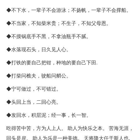
◆不下水，一辈子不会游泳；不扬帆，一辈子不会撑船。
◆不当家，不知柴米贵；不生子，不知父母恩。
◆不摸锅底手不黑，不拿油瓶手不腻。
◆水落现石头，日久见人心。
◆打铁的要自己把钳，种地的要自己下田.
◆打柴问樵夫，驶船问艄公。
◆宁可做过，不可错过。
◆头回上当，二回心亮。
◆发回水，积层泥；经一事，长一智。
吃得苦中苦，方为人上人。 助人为快乐之本。 苦海无涯，
回头是岸。 助人为乐是一种美德。 天将降大任于斯人也,