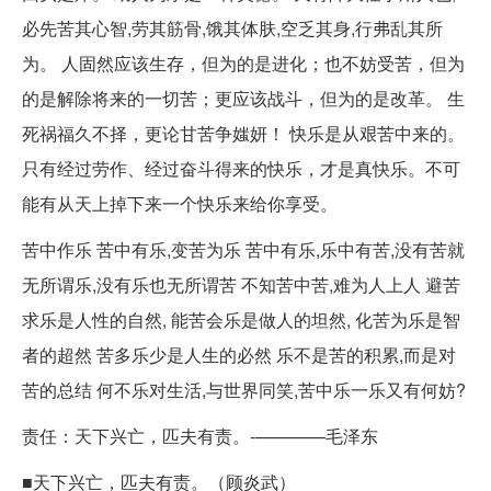
必先苦其心智,劳其筋骨,饿其体肤,空乏其身,行弗乱其所
为。 人固然应该生存，但为的是进化；也不妨受苦，但为
的是解除将来的一切苦；更应该战斗，但为的是改革。 生
死祸福久不择，更论甘苦争媸妍！ 快乐是从艰苦中来的。
只有经过劳作、经过奋斗得来的快乐，才是真快乐。不可
能有从天上掉下来一个快乐来给你享受。
苦中作乐 苦中有乐,变苦为乐 苦中有乐,乐中有苦,没有苦就
无所谓乐,没有乐也无所谓苦 不知苦中苦,难为人上人 避苦
求乐是人性的自然, 能苦会乐是做人的坦然, 化苦为乐是智
者的超然 苦多乐少是人生的必然 乐不是苦的积累,而是对
苦的总结 何不乐对生活,与世界同笑,苦中乐一乐又有何妨?
责任：天下兴亡，匹夫有责。-————毛泽东
■天下兴亡，匹夫有责。（顾炎武）