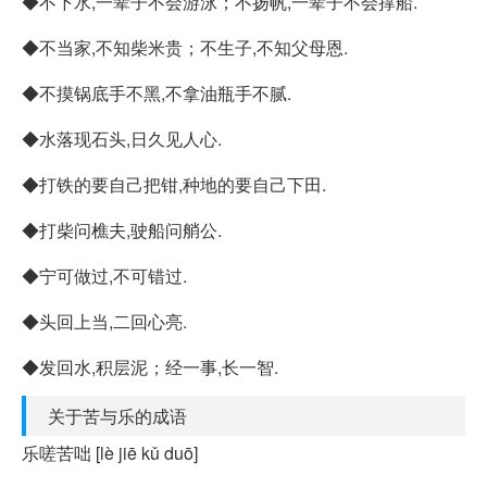
◆不下水,一辈子不会游泳；不扬帆,一辈子不会撑船.
◆不当家,不知柴米贵；不生子,不知父母恩.
◆不摸锅底手不黑,不拿油瓶手不腻.
◆水落现石头,日久见人心.
◆打铁的要自己把钳,种地的要自己下田.
◆打柴问樵夫,驶船问艄公.
◆宁可做过,不可错过.
◆头回上当,二回心亮.
◆发回水,积层泥；经一事,长一智.
关于苦与乐的成语
乐嗟苦咄 [lè jiē kǔ duō]