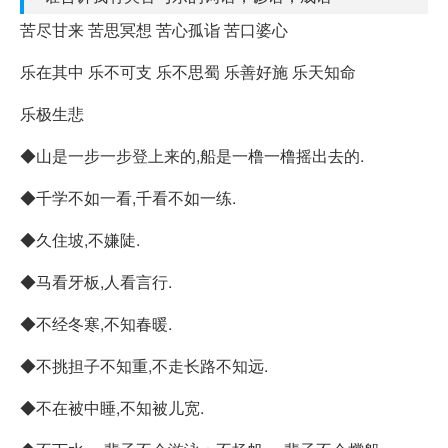
苦尽甘来 苦思冥想 苦心孤诣 苦口婆心
乐在其中 乐不可支 乐不思蜀 乐善好施 乐天知命
乐极生悲
◆山是一步一步登上来的,船是一橹一橹摇出去的.
◆千学不如一看,千看不如一练.
◆久住坡,不嫌陡.
◆马看牙板,人看言行.
◆不经冬寒,不知春暖.
◆不挑担子不知重,不走长路不知远.
◆不在被中睡,不知被儿宽.