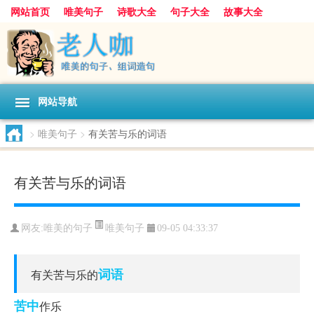
网站首页
唯美句子
诗歌大全
句子大全
故事大全
人生感悟
其他美文
美文欣赏
伤感文字
散文随笔
感人故事
句子分类
网站导航
>
唯美句子
>
有关苦与乐的词语
有关苦与乐的词语
唯美句子
网友:
唯美的句子
09-05 04:33:37
词语
有关苦与乐的
苦中
作乐