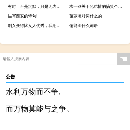
有时，不是沉默，只是无力诉说.下一句应该怎么接
求一些关于兄弟情的搞笑个性句子。谢谢
描写西安的诗句!
菠萝填对词什么的
剩女变得比女人优秀，我用我的智慧打造一个草根老公
俯能组什么词语
☚
公告
水利万物而不争,
而万物莫能与之争。