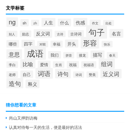
文学标签
ng
人生
伤感
什么
sh
zh
作文
出处
句子
名言
反义词
古诗词
励志
别人
古诗
形容
开头
四字
哪些
幸福
对联
快乐
成语
意思
描写
我们
拼音
接龙
春天
组词
比喻
爱情
祝福
李白
生肖
祝福语
词语
诗句
近义词
自己
老师
诗词
赞美
造句
释义
猜你想看的文章
尚山又押韵访梅
认真对待每一天的生活，便是最好的活法